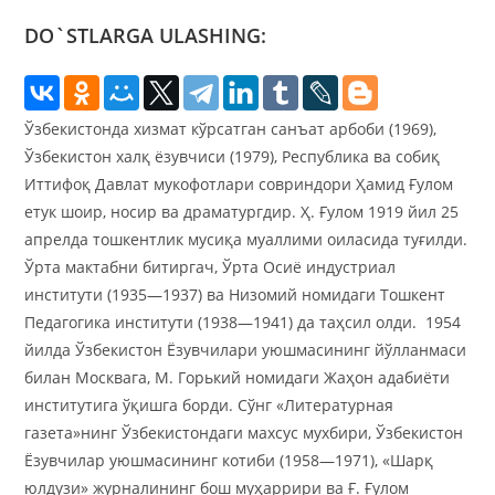
записи:
DO`STLARGA ULASHING:
Ўзбекистонда хизмат кўрсатган санъат арбоби (1969),
Ўзбекистон халқ ёзувчиси (1979), Республика ва собиқ
Иттифоқ Давлат мукофотлари совриндори Ҳамид Ғулом
етук шоир, носир ва драматургдир. Ҳ. Ғулом 1919 йил 25
апрелда тошкентлик мусиқа муаллими оиласида туғилди.
Ўрта мактабни битиргач, Ўрта Осиё индустриал
институти (1935—1937) ва Низомий номидаги Тошкент
Педагогика институти (1938—1941) да таҳсил олди. 1954
йилда Ўзбекистон Ёзувчилари уюшмасининг йўлланмаси
билан Москвага, М. Горький номидаги Жаҳон адабиёти
институтига ўқишга борди. Сўнг «Литературная
газета»нинг Ўзбекистондаги махсус мухбири, Ўзбекистон
Ёзувчилар уюшмасининг котиби (1958—1971), «Шарқ
юлдузи» журналининг бош муҳаррири ва Ғ. Ғулом