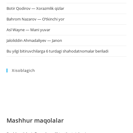
Botir Qodirov — Xorazmlik qizlar
Bahrom Nazarov — O’tkinchi yor
Asl Wayne — Mani yuvar
Jaloliddin Ahmadaliyev — Janon
Bu yilgi bitiruvchilarga 6 turdagi shahodatnomalar beriladi
Xisoblagich
Mashhur maqolalar