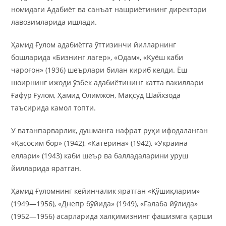
номидаги Адабиёт ва санъат нашриётининг директори
лавозимларида ишлади.
Ҳамид Ғулом адабиётга ўттизинчи йилларнинг
бошларида «Бизнинг лагер», «Одам», «Қуёш каби
чароғон» (1936) шеърлари билан кириб келди. Ёш
шоирнинг ижоди ўзбек адабиётининг катта вакиллари
Ғафур Ғулом, Ҳамид Олимжон, Мақсуд Шайхзода
таъсирида камол топти.
У ватанпарварлик, душманга нафрат руҳи ифодаланган
«Қасосим бор» (1942), «Катерина» (1942), «Украина
еллари» (1943) каби шеър ва балладаларини уруш
йилларида яратган.
Ҳамид Ғуломнинг кейинчалик яратган «Қўшиқларим»
(1949—1956), «Днепр бўйида» (1949), «Ғалаба йўлида»
(1952—1956) асарларида халқимизнинг фашизмга қарши