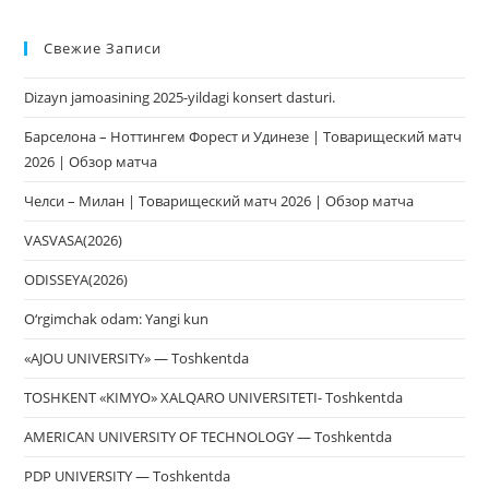
Esc
Свежие Записи
чт
за
Dizayn jamoasining 2025-yildagi konsert dasturi.
па
пои
Барселона – Ноттингем Форест и Удинезе | Товарищеский матч
2026 | Обзор матча
Челси – Милан | Товарищеский матч 2026 | Обзор матча
VASVASA(2026)
ODISSEYA(2026)
O‘rgimchak odam: Yangi kun
«AJOU UNIVERSITY» — Toshkentda
TOSHKENT «KIMYO» XALQARO UNIVERSITETI- Toshkentda
AMERICAN UNIVERSITY OF TECHNOLOGY — Toshkentda
PDP UNIVERSITY — Toshkentda