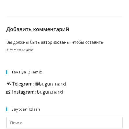
Добавить комментарий
Вы должны быть
авторизованы
, чтобы оставить
комментарий.
Tavsiya Qilamiz
📢
Telegram:
@bugun_narxi
📸
Instagram:
bugun.narxi
Saytdan Izlash
На
кл