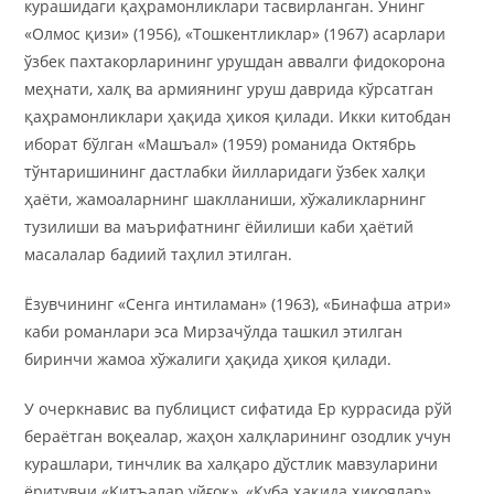
курашидаги қаҳрамонликлари тасвирланган. Унинг
«Олмос қизи» (1956), «Тошкентликлар» (1967) асарлари
ўзбек пахтакорларининг урушдан аввалги фидокорона
меҳнати, халқ ва армиянинг уруш даврида кўрсатган
қаҳрамонликлари ҳақида ҳикоя қилади. Икки китобдан
иборат бўлган «Машъал» (1959) романида Октябрь
тўнтаришининг дастлабки йилларидаги ўзбек халқи
ҳаёти, жамоаларнинг шаклланиши, хўжаликларнинг
тузилиши ва маърифатнинг ёйилиши каби ҳаётий
масалалар бадиий таҳлил этилган.
Ёзувчининг «Сенга интиламан» (1963), «Бинафша атри»
каби романлари эса Мирзачўлда ташкил этилган
биринчи жамоа хўжалиги ҳақида ҳикоя қилади.
У очеркнавис ва публицист сифатида Ер куррасида рўй
бераётган воқеалар, жаҳон халқларининг озодлик учун
курашлари, тинчлик ва халқаро дўстлик мавзуларини
ёритувчи «Қитъалар уйғоқ», «Куба ҳақида ҳикоялар»,