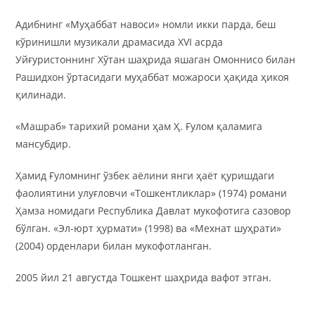
Адибнинг «Муҳаббат навоси» номли икки парда, беш
кўринишли музикали драмасида XVI асрда
Уйғуристоннинг Хўтан шаҳрида яшаган Омоннисо билан
Рашидхон ўртасидаги муҳаббат можароси ҳақида ҳикоя
қилинади.
«Машраб» тарихий романи ҳам Ҳ. Ғулом қаламига
мансубдир.
Ҳамид Ғуломнинг ўзбек аёлини янги ҳаёт қуришдаги
фаолиятини улуғловчи «Тошкентликлар» (1974) романи
Ҳамза номидаги Республика Давлат мукофотига сазовор
бўлган. «Эл-юрт ҳурмати» (1998) ва «Мехнат шуҳрати»
(2004) орденлари билан мукофотланган.
2005 йил 21 августда Тошкент шаҳрида вафот этган.