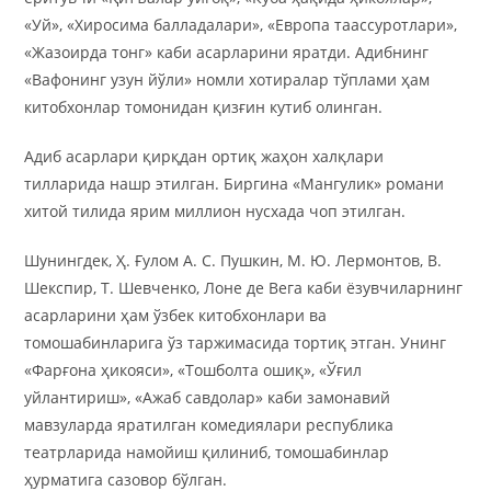
«Уй», «Хиросима балладалари», «Европа таассуротлари»,
«Жазоирда тонг» каби асарларини яратди. Адибнинг
«Вафонинг узун йўли» номли хотиралар тўплами ҳам
китобхонлар томонидан қизғин кутиб олинган.
Адиб асарлари қирқдан ортиқ жаҳон халқлари
тилларида нашр этилган. Биргина «Мангулик» романи
хитой тилида ярим миллион нусхада чоп этилган.
Шунингдек, Ҳ. Ғулом А. С. Пушкин, М. Ю. Лермонтов, В.
Шекспир, Т. Шевченко, Лоне де Вега каби ёзувчиларнинг
асарларини ҳам ўзбек китобхонлари ва
томошабинларига ўз таржимасида тортиқ этган. Унинг
«Фарғона ҳикояси», «Тошболта ошиқ», «Ўғил
уйлантириш», «Ажаб савдолар» каби замонавий
мавзуларда яратилган комедиялари республика
театрларида намойиш қилиниб, томошабинлар
ҳурматига сазовор бўлган.