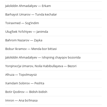
Jaloliddin Ahmadaliyev — Erkam
Barhayot Umarov — Tunda kechalar
Toiraxmed — Sog’indim
Ulug’bek Yo’lchiyev — Janimda
Bahrom Nazarov — Zayka
Bobur Ikramov — Menda bor bittasi
Jaloliddin Ahmadaliyev — Ishqning chayqov bozorida
Yorqinxo’ja Umarov, Noila Habibullayeva — Bezori
Afruza — Topolmaysiz
Xamdam Sobirov — Peshta
Botir Qodirov — Bidish-bidish
Imron — Ana bo’lmasa