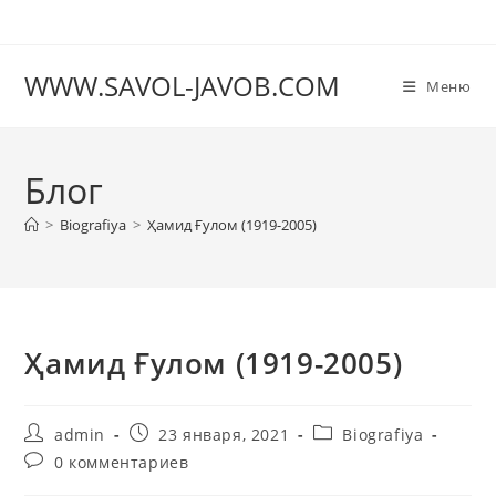
Перейти
к
содержимому
WWW.SAVOL-JAVOB.COM
Меню
Блог
>
Biografiya
>
Ҳамид Ғулом (1919-2005)
Ҳамид Ғулом (1919-2005)
Автор
Запись
Рубрика
admin
23 января, 2021
Biografiya
записи:
опубликована:
записи:
Комментарии
0 комментариев
к