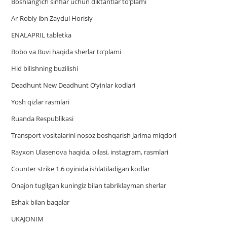
Boshlang’ich sinflar uchun diktantlar to’plami
Ar-Robiy ibn Zaydul Horisiy
ENALAPRIL tabletka
Bobo va Buvi haqida sherlar to‘plami
Hid bilishning buzilishi
Deadhunt New Deadhunt O’yinlar kodlari
Yosh qizlar rasmlari
Ruanda Respublikasi
Trаnsport vositаlаrini nosoz boshqаrish Jаrimа miqdori
Rayxon Ulasenova haqida, oilasi, instagram, rasmlari
Counter strike 1.6 oyinida ishlatiladigan kodlar
Onajon tugilgan kuningiz bilan tabriklayman sherlar
Eshak bilan baqalar
UKAJONIM