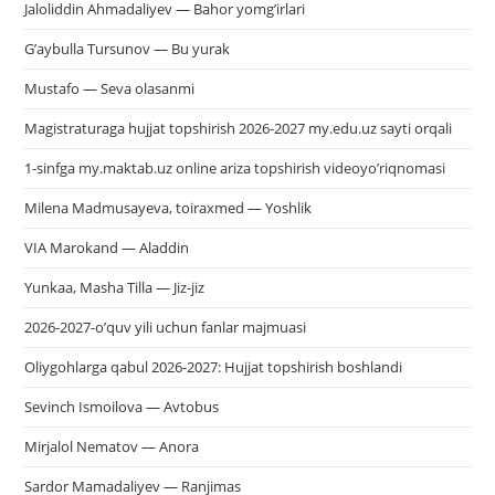
Jaloliddin Ahmadaliyev — Bahor yomg’irlari
G’aybulla Tursunov — Bu yurak
Mustafo — Seva olasanmi
Magistraturaga hujjat topshirish 2026-2027 my.edu.uz sayti orqali
1-sinfga my.maktab.uz online ariza topshirish videoyo’riqnomasi
Milena Madmusayeva, toiraxmed — Yoshlik
VIA Marokand — Aladdin
Yunkaa, Masha Tilla — Jiz-jiz
2026-2027-o’quv yili uchun fanlar majmuasi
Oliygohlarga qabul 2026-2027: Hujjat topshirish boshlandi
Sevinch Ismoilova — Avtobus
Mirjalol Nematov — Anora
Sardor Mamadaliyev — Ranjimas