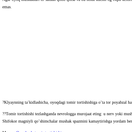
emas.
?Klyaynning taʼkidlashicha, oyoqdagi tomir tortishishiga oʼta tor poyabzal ha
?‍?Tomir tortishishi tezlashganda nevrologga murojaat eting: u nerv yoki musha
Shifokor magniyli qoʼshimchalar mushak spazmini kamaytirishga yordam beradi