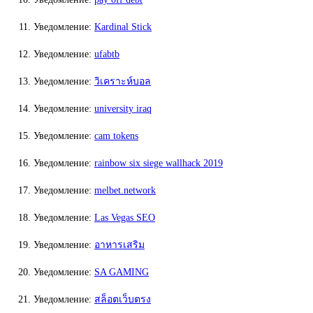
Уведомление:
Kardinal Stick
Уведомление:
ufabtb
Уведомление:
วิเคราะห์บอล
Уведомление:
university iraq
Уведомление:
cam tokens
Уведомление:
rainbow six siege wallhack 2019
Уведомление:
melbet.network
Уведомление:
Las Vegas SEO
Уведомление:
อาหารเสริม
Уведомление:
SA GAMING
Уведомление:
สล็อตเว็บตรง