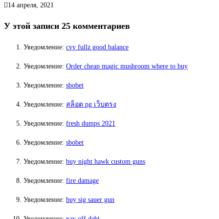
14 апреля, 2021
У этой записи 25 комментариев
Уведомление:
cvv fullz good balance
Уведомление:
Order cheap magic mushroom where to buy
Уведомление:
sbobet
Уведомление:
สล็อต pg เว็บตรง
Уведомление:
fresh dumps 2021
Уведомление:
sbobet
Уведомление:
buy night hawk custom guns
Уведомление:
fire damage
Уведомление:
buy sig sauer gun
Уведомление:
pay off debt