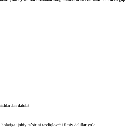
ishlardan dalolat.
tiga ijobiy taʼsirini tasdiqlovchi ilmiy dalillar yoʼq.