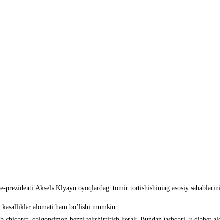
se-prezidenti Аkselь Klyayn oyoqlardagi tomir tortishishining asosiy sabablarin
y kasalliklar alomati ham boʼlishi mumkin.
ib chiqarsa, qalqonsimon bezni tekshirtirish kerak. Bundan tashqari, u diabet al