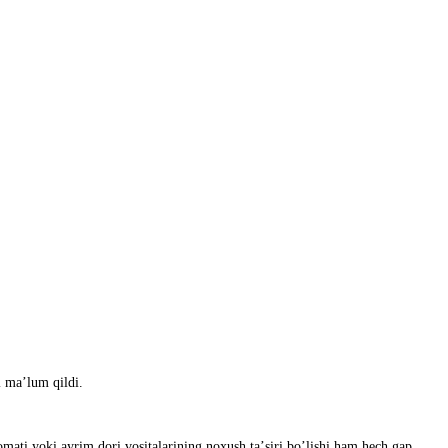
i maʼlum qildi.
omati yoki ayrim dori vositalarining noxush taʼsiri boʼlishi ham hech gap