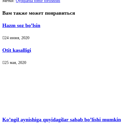
Метки
:
Oyoqlarda tomir tortishishi
Вам также может понравиться
Hazm soz boʼlsin
24 июня, 2020
Otit kasalligi
25 мая, 2020
Ko’ngil aynishiga quyidagilar sabab bo’lishi mumkin