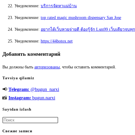
Уведомление:
บริการจัดหาแม่บ้าน
Уведомление:
top rated magic mushroom dispensary San Jose
Уведомление:
อยากได้เว็บหวยจ่ายดี ต้องรู้จัก Lsm99 เว็บเดียวจบท
Уведомление:
https://44botox.net
Добавить комментарий
Вы должны быть
авторизованы
, чтобы оставить комментарий.
Tavsiya qilamiz
📢
Telegram:
@bugun_narxi
📸
Instagram:
bugun.narxi
Saytdan izlash
Нажмите
клавишу
Свежие записи
Escape,