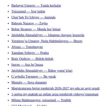
Barhayot Umarov — Tunda kechalar
чтобы
Toiraxmed — Sog’indim
закрыть
Ulug’bek Yo’lchiyev — Janimda
панель
Bahrom Nazarov — Zayka
поиска.
Bobur Ikramov — Menda bor bittasi
Jaloliddin Ahmadaliyev — Ishqning chayqov bozorida
Yorqinxo’ja Umarov, Noila Habibullayeva — Bezori
Afruza — Topolmaysiz
Xamdam Sobirov — Peshta
Botir Qodirov — Bidish-bidish
Imron — Ana bo’lmasa
Jaloliddin Ahmadaliyev — Bahor yomg’irlari
G’aybulla Tursunov — Bu yurak
Mustafo — Seva olasanmi
Magistraturaga hujjat topshirish 2026-2027 my.edu.uz sayti orqali
1-sinfga my.maktab.uz online ariza topshirish videoyo’riqnomasi
Milena Madmusayeva, toiraxmed — Yoshlik