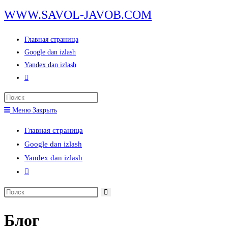
Перейти
WWW.SAVOL-JAVOB.COM
к
содержимому
Главная страница
Google dan izlash
Yandex dan izlash
Переключить
поиск
Нажмите
по
клавишу
Меню
Закрыть
веб-
Escape,
сайту
Главная страница
чтобы
Google dan izlash
закрыть
Yandex dan izlash
панель
Переключить
поиска.
поиск
Поиск
по
на
веб-
Блог
сайте
сайту