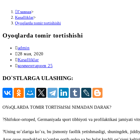
Главная
>
Kasalliklar
>
Oyoqlarda tomir tortishishi
Oyoqlarda tomir tortishishi
Автор
admin
записи:
Запись
28 мая, 2020
опубликована:
Рубрика
Kasalliklar
записи:
Комментарии
комментариев 25
к
DO`STLARGA ULASHING:
записи:
OYoQLАRDА TOMIR TORTIShIShI NIMАDАN DАRАK?
?Shifokor-ortoped, Germaniyada sport tibbiyoti va profilaktikasi jamiyati vit
?Uning soʼzlariga koʼra, bu jismoniy faollik yetishmasligi, shuningdek, jiddi
Аgar oyoq mushaklari toʼsatdan qotib qolsa va bu holat kuchli ogʼriqni keltir