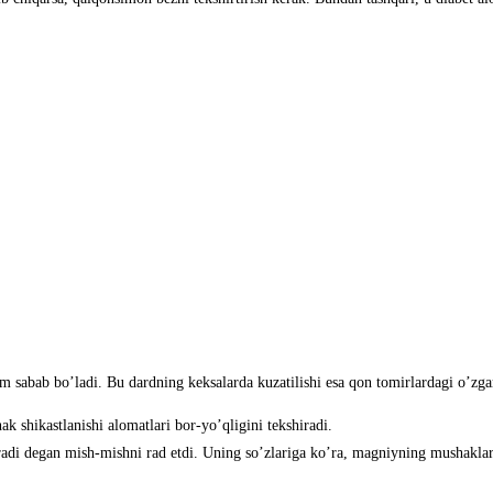
m sabab boʼladi. Bu dardning keksalarda kuzatilishi esa qon tomirlardagi oʼzgar
k shikastlanishi alomatlari bor-yoʼqligini tekshiradi.
 degan mish-mishni rad etdi. Uning soʼzlariga koʼra, magniyning mushaklar hola