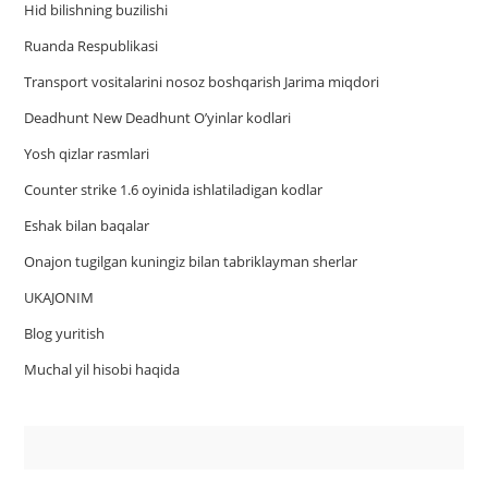
Hid bilishning buzilishi
Ruanda Respublikasi
Trаnsport vositаlаrini nosoz boshqаrish Jаrimа miqdori
Deadhunt New Deadhunt O’yinlar kodlari
Yosh qizlar rasmlari
Counter strike 1.6 oyinida ishlatiladigan kodlar
Eshak bilan baqalar
Onajon tugilgan kuningiz bilan tabriklayman sherlar
UKAJONIM
Blog yuritish
Muchal yil hisobi haqida