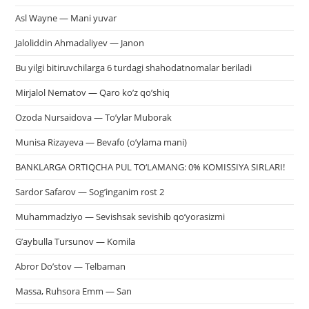
Asl Wayne — Mani yuvar
Jaloliddin Ahmadaliyev — Janon
Bu yilgi bitiruvchilarga 6 turdagi shahodatnomalar beriladi
Mirjalol Nematov — Qaro ko’z qo’shiq
Ozoda Nursaidova — To’ylar Muborak
Munisa Rizayeva — Bevafo (o’ylama mani)
BANKLARGA ORTIQCHA PUL TO‘LAMANG: 0% KOMISSIYA SIRLARI!
Sardor Safarov — Sog’inganim rost 2
Muhammadziyo — Sevishsak sevishib qo’yorasizmi
G’aybulla Tursunov — Komila
Abror Do’stov — Telbaman
Massa, Ruhsora Emm — San