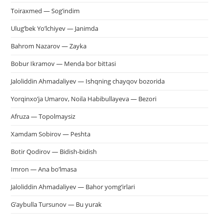
пои
Toiraxmed — Sog’indim
Ulug’bek Yo’lchiyev — Janimda
Bahrom Nazarov — Zayka
Bobur Ikramov — Menda bor bittasi
Jaloliddin Ahmadaliyev — Ishqning chayqov bozorida
Yorqinxo’ja Umarov, Noila Habibullayeva — Bezori
Afruza — Topolmaysiz
Xamdam Sobirov — Peshta
Botir Qodirov — Bidish-bidish
Imron — Ana bo’lmasa
Jaloliddin Ahmadaliyev — Bahor yomg’irlari
G’aybulla Tursunov — Bu yurak