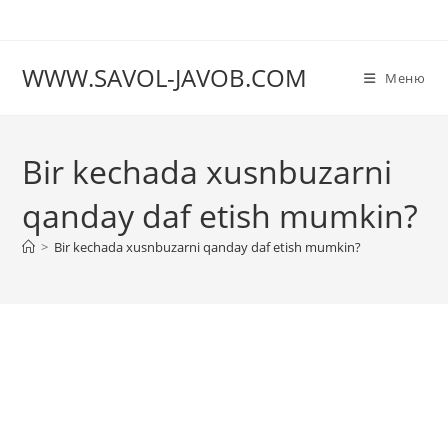
Перейти
к
содержимому
WWW.SAVOL-JAVOB.COM
Меню
Bir kechada xusnbuzarni
qanday daf etish mumkin?
>
Bir kechada xusnbuzarni qanday daf etish mumkin?