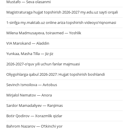
Mustafo — Seva olasanmi
Magistraturaga hujjat topshirish 2026-2027 my.edu.uz sayti orqali
1-sinfga my.maktab.uz online ariza topshirish videoyo’riqnomasi
Milena Madmusayeva, toiraxmed — Yoshlik
VIA Marokand — Aladdin
Yunkaa, Masha Tilla — Jiz-jiz
2026-2027-o’quv yili uchun fanlar majmuasi
Oliygohlarga qabul 2026-2027: Hujjat topshirish boshlandi
Sevinch Ismoilova — Avtobus
Mirjalol Nematov — Anora
Sardor Mamadaliyev — Ranjimas
Botir Qodirov — Xorazmlik qizlar
Bahrom Nazarov — O’tkinchi yor