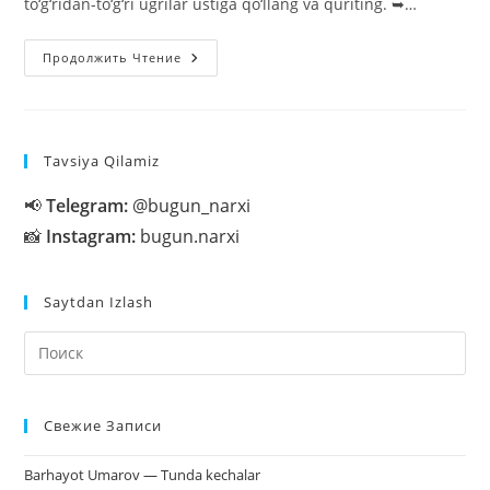
to‘g‘ridan-to‘g‘ri ugrilar ustiga qo‘llang va quriting. ➥…
Bir
Продолжить Чтение
Kechada
Xusnbuzarni
Qanday
Daf
Etish
Mumkin?
Tavsiya Qilamiz
📢
Telegram:
@bugun_narxi
📸
Instagram:
bugun.narxi
Saytdan Izlash
На
кл
Esc
Свежие Записи
чт
за
Barhayot Umarov — Tunda kechalar
па