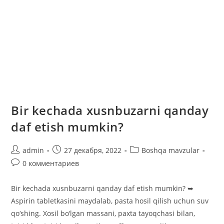
Bir kechada xusnbuzarni qanday
daf etish mumkin?
Автор
Запись
Рубрика
admin
27 декабря, 2022
Boshqa mavzular
записи:
опубликована:
записи:
Комментарии
0 комментариев
к
записи:
Bir kechada xusnbuzarni qanday daf etish mumkin? ➥
Aspirin tabletkasini maydalab, pasta hosil qilish uchun suv
qo‘shing. Xosil bo‘lgan massani, paxta tayoqchasi bilan,