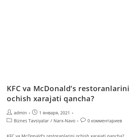
KFC va McDonald’s restoranlarini
ochish xarajati qancha?
Автор
Запись
admin
1 января, 2021
записи:
опубликована:
Рубрика
Комментарии
Biznes Tavsiyalar
/
Narx-Navo
0 комментариев
записи:
к
записи:
KFC va McDonald's restoranlarini ochish xarajati qancha?