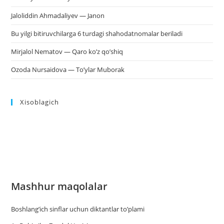
Jaloliddin Ahmadaliyev — Janon
Bu yilgi bitiruvchilarga 6 turdagi shahodatnomalar beriladi
Mirjalol Nematov — Qaro ko’z qo’shiq
Ozoda Nursaidova — To’ylar Muborak
Xisoblagich
Mashhur maqolalar
Boshlang’ich sinflar uchun diktantlar to’plami