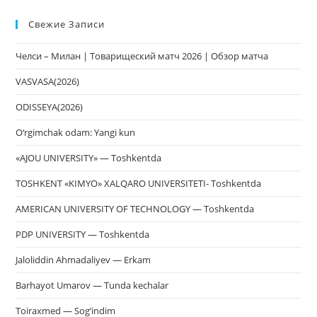
Esc
Свежие Записи
чт
за
Челси – Милан | Товарищеский матч 2026 | Обзор матча
па
пои
VASVASA(2026)
ODISSEYA(2026)
O‘rgimchak odam: Yangi kun
«AJOU UNIVERSITY» — Toshkentda
TOSHKENT «KIMYO» XALQARO UNIVERSITETI- Toshkentda
AMERICAN UNIVERSITY OF TECHNOLOGY — Toshkentda
PDP UNIVERSITY — Toshkentda
Jaloliddin Ahmadaliyev — Erkam
Barhayot Umarov — Tunda kechalar
Toiraxmed — Sog’indim