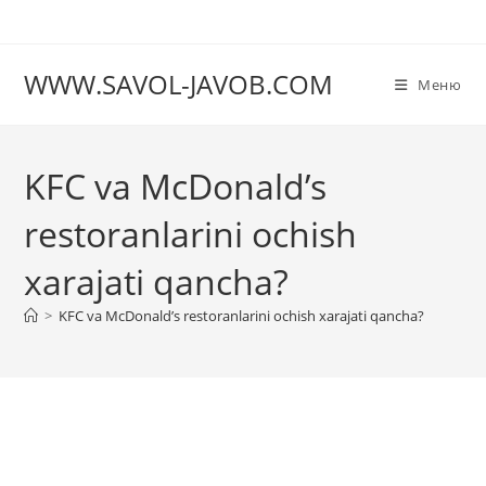
Перейти
к
содержимому
WWW.SAVOL-JAVOB.COM
Меню
KFC va McDonald’s
restoranlarini ochish
xarajati qancha?
>
KFC va McDonald’s restoranlarini ochish xarajati qancha?