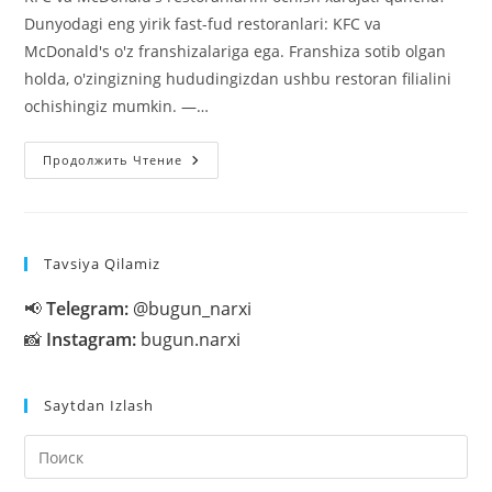
Dunyodagi eng yirik fast-fud restoranlari: KFC va
McDonald's o'z franshizalariga ega. Franshiza sotib olgan
holda, o'zingizning hududingizdan ushbu restoran filialini
ochishingiz mumkin. —…
KFC
Продолжить Чтение
Va
McDonald’s
Restoranlarini
Ochish
Xarajati
Qancha?
Tavsiya Qilamiz
📢
Telegram:
@bugun_narxi
📸
Instagram:
bugun.narxi
Saytdan Izlash
На
кл