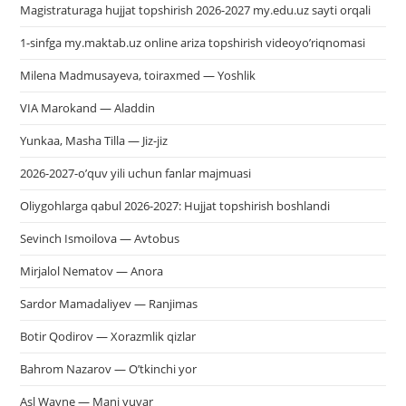
Magistraturaga hujjat topshirish 2026-2027 my.edu.uz sayti orqali
1-sinfga my.maktab.uz online ariza topshirish videoyo’riqnomasi
Milena Madmusayeva, toiraxmed — Yoshlik
VIA Marokand — Aladdin
Yunkaa, Masha Tilla — Jiz-jiz
2026-2027-o’quv yili uchun fanlar majmuasi
Oliygohlarga qabul 2026-2027: Hujjat topshirish boshlandi
Sevinch Ismoilova — Avtobus
Mirjalol Nematov — Anora
Sardor Mamadaliyev — Ranjimas
Botir Qodirov — Xorazmlik qizlar
Bahrom Nazarov — O’tkinchi yor
Asl Wayne — Mani yuvar