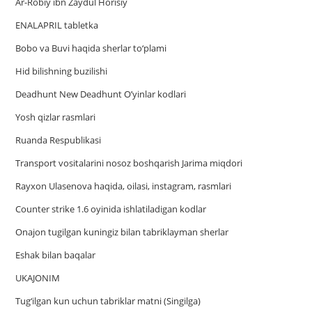
Ar-Robiy ibn Zaydul Horisiy
ENALAPRIL tabletka
Bobo va Buvi haqida sherlar to‘plami
Hid bilishning buzilishi
Deadhunt New Deadhunt O’yinlar kodlari
Yosh qizlar rasmlari
Ruanda Respublikasi
Trаnsport vositаlаrini nosoz boshqаrish Jаrimа miqdori
Rayxon Ulasenova haqida, oilasi, instagram, rasmlari
Counter strike 1.6 oyinida ishlatiladigan kodlar
Onajon tugilgan kuningiz bilan tabriklayman sherlar
Eshak bilan baqalar
UKAJONIM
Tug‘ilgan kun uchun tabriklar matni (Singilga)