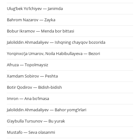
Ulug’bek Yo’lchiyev — Janimda
Bahrom Nazarov — Zayka
Bobur Ikramov — Menda bor bittasi
Jaloliddin Ahmadaliyev — Ishqning chayqov bozorida
Yorqinxo’ja Umarov, Noila Habibullayeva — Bezori
Afruza — Topolmaysiz
Xamdam Sobirov — Peshta
Botir Qodirov — Bidish-bidish
Imron — Ana bo’lmasa
Jaloliddin Ahmadaliyev — Bahor yomg’irlari
G’aybulla Tursunov — Bu yurak
Mustafo — Seva olasanmi