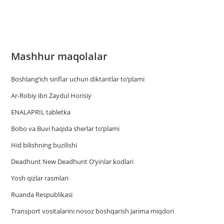
Mashhur maqolalar
Boshlang’ich sinflar uchun diktantlar to’plami
Ar-Robiy ibn Zaydul Horisiy
ENALAPRIL tabletka
Bobo va Buvi haqida sherlar to‘plami
Hid bilishning buzilishi
Deadhunt New Deadhunt O’yinlar kodlari
Yosh qizlar rasmlari
Ruanda Respublikasi
Trаnsport vositаlаrini nosoz boshqаrish Jаrimа miqdori