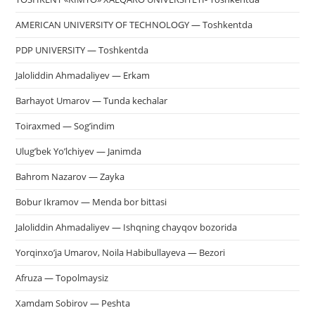
AMERICAN UNIVERSITY OF TECHNOLOGY — Toshkentda
PDP UNIVERSITY — Toshkentda
Jaloliddin Ahmadaliyev — Erkam
Barhayot Umarov — Tunda kechalar
Toiraxmed — Sog’indim
Ulug’bek Yo’lchiyev — Janimda
Bahrom Nazarov — Zayka
Bobur Ikramov — Menda bor bittasi
Jaloliddin Ahmadaliyev — Ishqning chayqov bozorida
Yorqinxo’ja Umarov, Noila Habibullayeva — Bezori
Afruza — Topolmaysiz
Xamdam Sobirov — Peshta