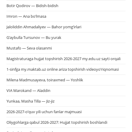
Botir Qodirov — Bidish-bidish
Imron — Ana bo’lmasa
Jaloliddin Ahmadaliyev — Bahor yomg’irlari
G’aybulla Tursunov — Bu yurak
Mustafo — Seva olasanmi
Magistraturaga hujjat topshirish 2026-2027 my.edu.uz sayti orqali
1-sinfga my.maktab.uz online ariza topshirish videoyo’riqnomasi
Milena Madmusayeva, toiraxmed — Yoshlik
VIA Marokand — Aladdin
Yunkaa, Masha Tilla — Jiz-jiz
2026-2027-o’quv yili uchun fanlar majmuasi
Oliygohlarga qabul 2026-2027: Hujjat topshirish boshlandi