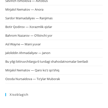
Sevinch Ismoilova — Avtobus
Mirjalol Nematov — Anora
Sardor Mamadaliyev — Ranjimas
Botir Qodirov — Xorazmlik qizlar
Bahrom Nazarov — O’tkinchi yor
Asl Wayne — Mani yuvar
Jaloliddin Ahmadaliyev — Janon
Bu yilgi bitiruvchilarga 6 turdagi shahodatnomalar beriladi
Mirjalol Nematov — Qaro ko’z qo’shiq
Ozoda Nursaidova — To’ylar Muborak
Xisoblagich