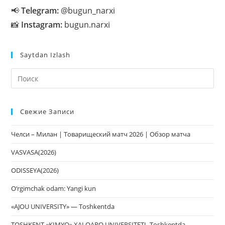
📢
Telegram:
@bugun_narxi
📸
Instagram:
bugun.narxi
Saytdan Izlash
На
кл
Esc
Свежие Записи
чт
за
Челси – Милан | Товарищеский матч 2026 | Обзор матча
па
пои
VASVASA(2026)
ODISSEYA(2026)
O‘rgimchak odam: Yangi kun
«AJOU UNIVERSITY» — Toshkentda
TOSHKENT «KIMYO» XALQARO UNIVERSITETI- Toshkentda