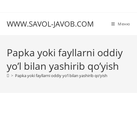
Перейти
к
содержимому
WWW.SAVOL-JAVOB.COM
Меню
Papka yoki fayllarni oddiy
yo’l bilan yashirib qo’yish
>
Papka yoki fayllarni oddiy yo’l bilan yashirib qo’yish