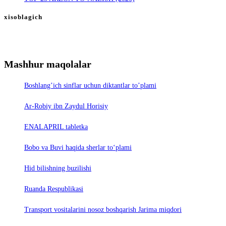
xisoblagich
Mashhur maqolalar
Boshlang’ich sinflar uchun diktantlar to’plami
Ar-Robiy ibn Zaydul Horisiy
ENALAPRIL tabletka
Bobo va Buvi haqida sherlar to‘plami
Hid bilishning buzilishi
Ruanda Respublikasi
Trаnsport vositаlаrini nosoz boshqаrish Jаrimа miqdori