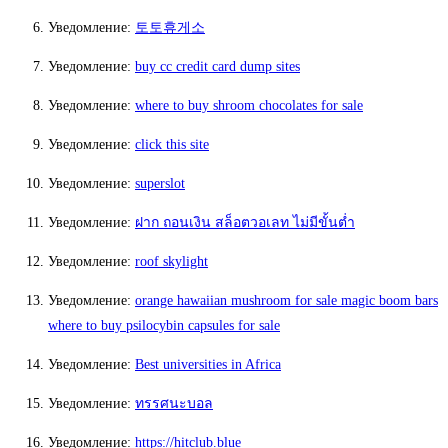
Уведомление:
토토휴게소
Уведомление:
buy cc credit card dump sites
Уведомление:
where to buy shroom chocolates for sale
Уведомление:
click this site
Уведомление:
superslot
Уведомление:
ฝาก ถอนเงิน สล็อตวอเลท ไม่มีขั้นต่ำ
Уведомление:
roof skylight
Уведомление:
orange hawaiian mushroom for sale magic boom bars
where to buy psilocybin capsules for sale
Уведомление:
Best universities in Africa
Уведомление:
ทรรศนะบอล
Уведомление:
https://hitclub.blue