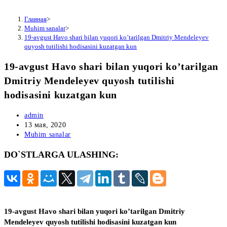
Главная
>
Muhim sanalar
>
19-аvgust Havo shari bilan yuqori ko’tarilgan Dmitriy Mendeleyev
quyosh tutilishi hodisasini kuzatgan kun
19-аvgust Havo shari bilan yuqori ko’tarilgan
Dmitriy Mendeleyev quyosh tutilishi
hodisasini kuzatgan kun
Автор
admin
записи:
Запись
13 мая, 2020
опубликована:
Рубрика
Muhim sanalar
записи:
DO`STLARGA ULASHING:
19-аvgust Havo shari bilan yuqori ko’tarilgan Dmitriy
Mendeleyev quyosh tutilishi hodisasini kuzatgan kun