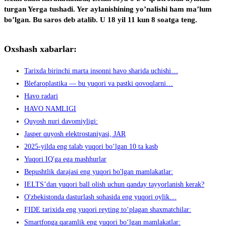
turgan Yerga tushadi. Yer aylanishining yo’nalishi ham ma’lum
bo’lgan. Bu saros deb atalib. U 18 yil 11 kun 8 soatga teng.
Oxshash xabarlar:
Tarixda birinchi marta insonni havo sharida uchishi…
Blefaroplastika — bu yuqori va pastki qovoqlarni…
Havo radari
HAVO NAMLIGI
Quyosh nuri davomiyligi:
Jasper quyosh elektrostaniyasi, JAR
2025-yilda eng talab yuqori bo‘lgan 10 ta kasb
Yuqori IQ'ga ega mashhurlar
Bepushtlik darajasi eng yuqori bo'lgan mamlakatlar:
IELTS’dan yuqori ball olish uchun qanday tayyorlanish kerak?
O'zbekistonda dasturlash sohasida eng yuqori oylik…
FIDE tarixida eng yuqori reyting toʻplagan shaxmatchilar:
Smartfonga qaramlik eng yuqori bo‘lgan mamlakatlar: