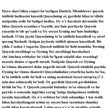
Havo shari bilan yuqori ko’tarilgan Dmitriy Mendeleyev quyosh
tutilishi hodisasini kuzatdi.Quyoshning oy gardishi bilan to’silishi
natijasida sodir bo’ladigai hodisa, Oy o’z harakati davomida Yer
bilan Quyosh orasidan o’tayotib, ma’lum paytlarda Quyosh
yuzasiin to’sib qo’yadi va Oy soyasi Erning ma’lum hududiga
tushadi. O’sha joyda Quyoshning to’la tutilishi kuzatiladi va atrof
qorong’ilashadi. Qolgan joylarda tutilish qisman kuzatiladi. Bir
yilda 2 tadan 5 tagacha Quyosh tutilishi bo’lishi mumkin. Yerning
Quyosh atrofidagi va Oyning Yer atrofidagi harakatlari
cho’zinchoq orbitalar bo’ylab bo’lgani sababli ular orasidagi
masofa doimo o’zgarib turadi. Natijada Quyosh va Oyning
ko’rinma dioametri doim uzgarib turadi. Quyosh tutulishi paytida
Oyning ko’rinma diametri Quyoshnikidan yetarlicha katta bo’lsa,
to’la tutilish sodir bo’ladi va uning maksimal fazasi uzoqroq (7.5
min.dan oshmaydi) bo’ladi. Oy gardishi Quyosh gardishidan
kichik bo’lsa. U Quyosh yuzasini butunlay to’sa olmaydi va bu
paytda u osmonda ingichka yorug’ halqa (halqasimon tutilish)
tarzida kuzatiladi. Oy o’z orbitasi bo’ylab sekundiga 1 km tezlik
bilan harakatlangani uchun oy soyasi ham taxminan shunday
tezlik bilan harakatlanadi, Lekin soya o’z o’qi atrofida aylanib