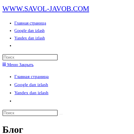
Перейти
WWW.SAVOL-JAVOB.COM
к
содержимому
Главная страница
Google dan izlash
Yandex dan izlash
Переключить
поиск
Нажмите
по
клавишу
Меню
Закрыть
веб-
Escape,
сайту
Главная страница
чтобы
Google dan izlash
закрыть
Yandex dan izlash
панель
Переключить
поиска.
поиск
Поиск
по
на
веб-
Блог
сайте
сайту