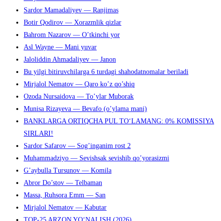
Sardor Mamadaliyev — Ranjimas
Botir Qodirov — Xorazmlik qizlar
Bahrom Nazarov — O’tkinchi yor
Asl Wayne — Mani yuvar
Jaloliddin Ahmadaliyev — Janon
Bu yilgi bitiruvchilarga 6 turdagi shahodatnomalar beriladi
Mirjalol Nematov — Qaro ko’z qo’shiq
Ozoda Nursaidova — To’ylar Muborak
Munisa Rizayeva — Bevafo (o’ylama mani)
BANKLARGA ORTIQCHA PUL TO‘LAMANG: 0% KOMISSIYA
SIRLARI!
Sardor Safarov — Sog’inganim rost 2
Muhammadziyo — Sevishsak sevishib qo’yorasizmi
G’aybulla Tursunov — Komila
Abror Do’stov — Telbaman
Massa, Ruhsora Emm — San
Mirjalol Nematov — Kabutar
TOP-25 ARZON YO‘NALISH (2026)