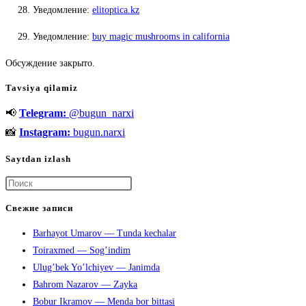
Уведомление:
elitoptica.kz
Уведомление:
buy magic mushrooms in california
Обсуждение закрыто.
Tavsiya qilamiz
📢
Telegram:
@bugun_narxi
📸
Instagram:
bugun.narxi
Saytdan izlash
Нажмите
клавишу
Свежие записи
Escape,
Barhayot Umarov — Tunda kechalar
чтобы
Toiraxmed — Sog’indim
закрыть
Ulug’bek Yo’lchiyev — Janimda
панель
Bahrom Nazarov — Zayka
поиска.
Bobur Ikramov — Menda bor bittasi