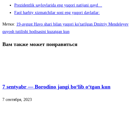
Prezidentlik saylovlarida eng yuqori natijani qayd…
Faol harbiy xizmatchilar soni eng yuqori davlatlar:
Метки
:
19-аvgust Havo shari bilan yuqori ko'tarilgan Dmitriy Mendeleyev
quyosh tutilishi hodisasini kuzatgan kun
Вам также может понравиться
7 sentyabr — Borodino jangi bo‘lib o‘tgan kun
7 сентября, 2023