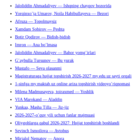
Jaloliddin Ahmadaliyev — Ishqning chayqov bozorida
Yorqinxo’ja Umarov, Noila Habibullayeva — Bezori
Afruza — Topolmaysiz
Xamdam Sobirov — Peshta
Botir Qodirov — Bidish-bidish
Imron — Ana bo’lmasa
Jaloliddin Ahmadaliyev — Bahor yomg’irlari
G’aybulla Tursunov — Bu yurak
Mustafo — Seva olasanmi
Magistraturaga hujjat topshirish 2026-2027 my.edu.uz sayti orqali
1-sinfga my.maktab.uz online ariza topshirish videoyo’riqnomasi
Milena Madmusayeva, toiraxmed — Yoshlik
VIA Marokand — Aladdin
Yunkaa, Masha Tilla — Jiz-jiz
2026-2027-o’quv yili uchun fanlar majmuasi
Oliygohlarga qabul 2026-2027: Hujjat topshirish boshlandi
Sevinch Ismoilova — Avtobus
Mirjalol Nematov — Anora