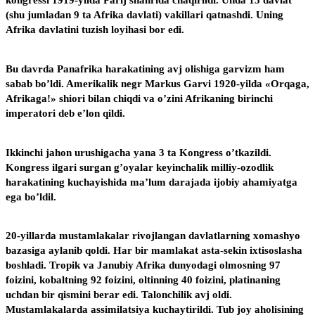
(shu jumladan 9 ta Afrika davlati) vakillari qatnashdi. Uning
Afrika davlatini tuzish loyihasi bor edi.
Bu davrda Panafrika harakatining avj olishiga garvizm ham
sabab bo’ldi. Amerikalik negr Markus Garvi 1920-yilda «Orqaga,
Afrikaga!» shiori bilan chiqdi va o’zini Afrikaning birinchi
imperatori deb e’lon qildi.
Ikkinchi jahon urushigacha yana 3 ta Kongress o’tkazildi.
Kongress ilgari surgan g’oyalar keyinchalik milliy-ozodlik
harakatining kuchayishida ma’lum darajada ijobiy ahamiyatga
ega bo’ldil.
20-yillarda mustamlakalar rivojlangan davlatlarning xomashyo
bazasiga aylanib qoldi. Har bir mamlakat asta-sekin ixtisoslasha
boshladi. Tropik va Janubiy Afrika dunyodagi olmosning 97
foizini, kobaltning 92 foizini, oltinning 40 foizini, platinaning
uchdan bir qismini berar edi. Talonchilik avj oldi.
Mustamlakalarda assimilatsiya kuchaytirildi. Tub joy aholisining