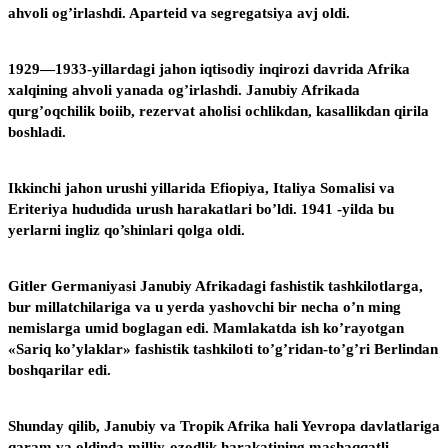
ahvoli og’irlashdi. Aparteid va segregatsiya avj oldi.
1929—1933-yillardagi jahon iqtisodiy inqirozi davrida Afrika
xalqining ahvoli yanada og’irlashdi. Janubiy Afrikada
qurg’oqchilik boiib, rezervat aholisi ochlikdan, kasallikdan qirila
boshladi.
Ikkinchi jahon urushi yillarida Efiopiya, Italiya Somalisi va
Eriteriya hududida urush harakatlari bo’ldi. 1941 -yilda bu
yerlarni ingliz qo’shinlari qolga oldi.
Gitler Germaniyasi Janubiy Afrikadagi fashistik tashkilotlarga,
bur millatchilariga va u yerda yashovchi bir necha o’n ming
nemislarga umid boglagan edi. Mamlakatda ish ko’rayotgan
«Sariq ko’ylaklar» fashistik tashkiloti to’g’ridan-to’g’ri Berlindan
boshqarilar edi.
Shunday qilib, Janubiy va Tropik Afrika hali Yevropa davlatlariga
qaram va oldinda milliy-ozodlik harakatining mashaqqatli