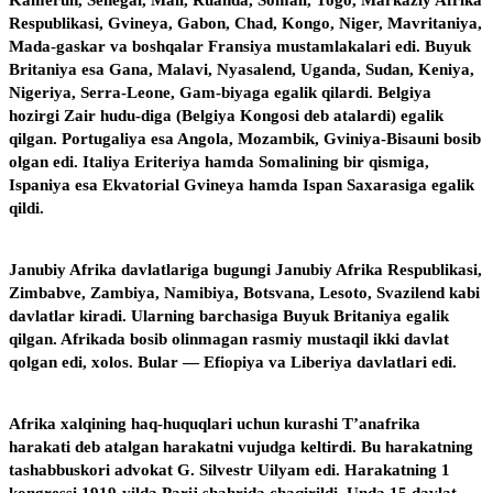
Respublikasi, Gvineya, Gabon, Chad, Kongo, Niger, Mavritaniya,
Mada-gaskar va boshqalar Fransiya mustamlakalari edi. Buyuk
Britaniya esa Gana, Malavi, Nyasalend, Uganda, Sudan, Keniya,
Nigeriya, Serra-Leone, Gam-biyaga egalik qilardi. Belgiya
hozirgi Zair hudu-diga (Belgiya Kongosi deb atalardi) egalik
qilgan. Portugaliya esa Angola, Mozambik, Gviniya-Bisauni bosib
olgan edi. Italiya Eriteriya hamda Somalining bir qismiga,
Ispaniya esa Ekvatorial Gvineya hamda Ispan Saxarasiga egalik
qildi.
Janubiy Afrika davlatlariga bugungi Janubiy Afrika Respublikasi,
Zimbabve, Zambiya, Namibiya, Botsvana, Lesoto, Svazilend kabi
davlatlar kiradi. Ularning barchasiga Buyuk Britaniya egalik
qilgan. Afrikada bosib olinmagan rasmiy mustaqil ikki davlat
qolgan edi, xolos. Bular — Efiopiya va Liberiya davlatlari edi.
Afrika xalqining haq-huquqlari uchun kurashi T’anafrika
harakati deb atalgan harakatni vujudga keltirdi. Bu harakatning
tashabbuskori advokat G. Silvestr Uilyam edi. Harakatning 1
kongressi 1919-yilda Parij shahrida chaqirildi. Unda 15 davlat