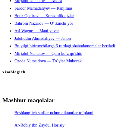
Mirjalol Nematov — Anora
Sardor Mamadaliyev — Ranjimas
Botir Qodirov — Xorazmlik qizlar
Bahrom Nazarov — O’tkinchi yor
Asl Wayne — Mani yuvar
Jaloliddin Ahmadaliyev — Janon
Bu yilgi bitiruvchilarga 6 turdagi shahodatnomalar beriladi
Mirjalol Nematov — Qaro ko’z qo’shiq
Ozoda Nursaidova — To’ylar Muborak
xisoblagich
Mashhur maqolalar
Boshlang’ich sinflar uchun diktantlar to’plami
Ar-Robiy ibn Zaydul Horisiy