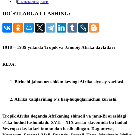
записи:
Комментарии
0 комментариев
к
DO`STLARGA ULASHING:
записи:
1918 – 1939 yillarda
Tropik va Janubiy Afrika davlatlari
REJA:
Birinchi jahon urushidan keyingi Afrika siyosiy xaritasi.
Afrika xalqlarining o’z haq-huquqlariuchun kurashi.
Tropik Afrika deganda Afrikaning shimoli va janu-Bi orasidagi
o’lka hudud tushuniladi. XVII—XIX asrlar davomida bu hudud
Yevropa davlatlari tomonidan bosib olingan. Dagomeya,
Kamerun, Senegal, Mali, Ruanda, Somali, Togo, Markaziy Afrika