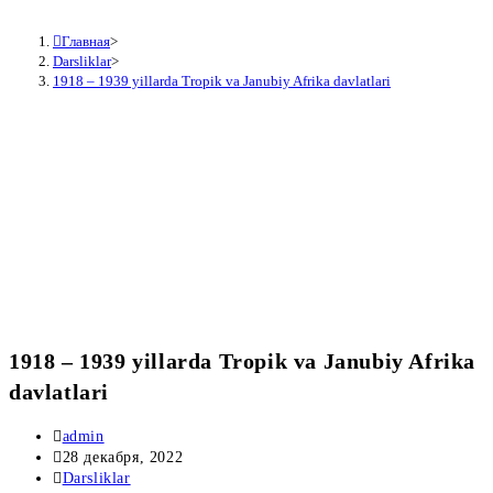
Главная
>
Darsliklar
>
1918 – 1939 yillarda Tropik va Janubiy Afrika davlatlari
1918 – 1939 yillarda Tropik va Janubiy Afrika
davlatlari
Автор
admin
записи:
Запись
28 декабря, 2022
опубликована:
Рубрика
Darsliklar