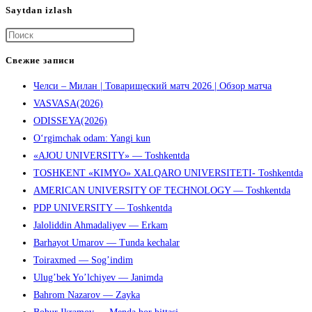
Saytdan izlash
Нажмите
клавишу
Свежие записи
Escape,
Челси – Милан | Товарищеский матч 2026 | Обзор матча
чтобы
VASVASA(2026)
закрыть
ODISSEYA(2026)
панель
O‘rgimchak odam: Yangi kun
поиска.
«AJOU UNIVERSITY» — Toshkentda
TOSHKENT «KIMYO» XALQARO UNIVERSITETI- Toshkentda
AMERICAN UNIVERSITY OF TECHNOLOGY — Toshkentda
PDP UNIVERSITY — Toshkentda
Jaloliddin Ahmadaliyev — Erkam
Barhayot Umarov — Tunda kechalar
Toiraxmed — Sog’indim
Ulug’bek Yo’lchiyev — Janimda
Bahrom Nazarov — Zayka