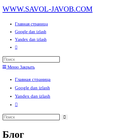
Перейти
WWW.SAVOL-JAVOB.COM
к
содержимому
Главная страница
Google dan izlash
Yandex dan izlash
Переключить
поиск
Нажмите
по
клавишу
Меню
Закрыть
веб-
Escape,
сайту
Главная страница
чтобы
Google dan izlash
закрыть
Yandex dan izlash
панель
Переключить
поиска.
поиск
Поиск
по
на
веб-
Блог
сайте
сайту