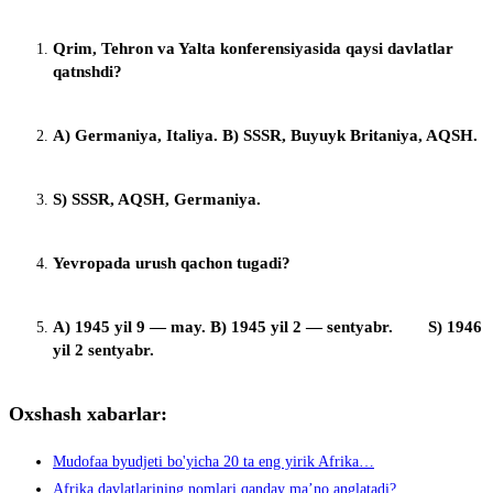
Qrim, Tehron va Yalta konferensiyasida qaysi davlatlar
qatnshdi?
A) Germaniya, Italiya. B) SSSR, Buyuyk Britaniya, AQSH.
S) SSSR, AQSH, Germaniya.
Yevropada urush qachon tugadi?
A) 1945 yil 9 — may. B) 1945 yil 2 — sentyabr. S) 1946
yil 2 sentyabr.
Oxshash xabarlar:
Mudofaa byudjeti bo'yicha 20 ta eng yirik Afrika…
Afrika davlatlarining nomlari qanday maʼno anglatadi?