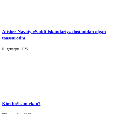
Alisher Navoiy «Saddi Iskandariy» dostonidan olgan
taassurotim
1 декабря, 2025
Kim bo‘lsam ekan?