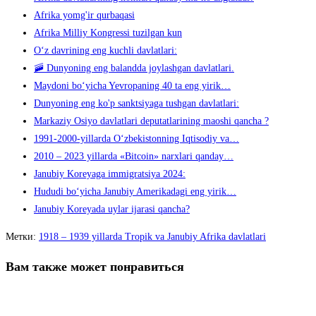
Afrika yomg'ir qurbaqasi
Afrika Milliy Kongressi tuzilgan kun
Oʻz davrining eng kuchli davlatlari:
🚠 Dunyoning eng balandda joylashgan davlatlari.
Maydoni boʻyicha Yevropaning 40 ta eng yirik…
Dunyoning eng ko'p sanktsiyaga tushgan davlatlari:
Markaziy Osiyo davlatlari deputatlarining maoshi qancha ?
1991-2000-yillarda O‘zbekistonning Iqtisodiy va…
2010 – 2023 yillarda «Bitcoin» narxlari qanday…
Janubiy Koreyaga immigratsiya 2024:
Hududi boʻyicha Janubiy Amerikadagi eng yirik…
Janubiy Koreyada uylar ijarasi qancha?
Метки
:
1918 – 1939 yillarda Tropik va Janubiy Afrika davlatlari
Вам также может понравиться