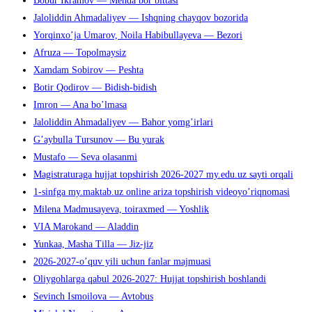
Bobur Ikramov — Menda bor bittasi
Jaloliddin Ahmadaliyev — Ishqning chayqov bozorida
Yorqinxo’ja Umarov, Noila Habibullayeva — Bezori
Afruza — Topolmaysiz
Xamdam Sobirov — Peshta
Botir Qodirov — Bidish-bidish
Imron — Ana bo’lmasa
Jaloliddin Ahmadaliyev — Bahor yomg’irlari
G’aybulla Tursunov — Bu yurak
Mustafo — Seva olasanmi
Magistraturaga hujjat topshirish 2026-2027 my.edu.uz sayti orqali
1-sinfga my.maktab.uz online ariza topshirish videoyo’riqnomasi
Milena Madmusayeva, toiraxmed — Yoshlik
VIA Marokand — Aladdin
Yunkaa, Masha Tilla — Jiz-jiz
2026-2027-o’quv yili uchun fanlar majmuasi
Oliygohlarga qabul 2026-2027: Hujjat topshirish boshlandi
Sevinch Ismoilova — Avtobus