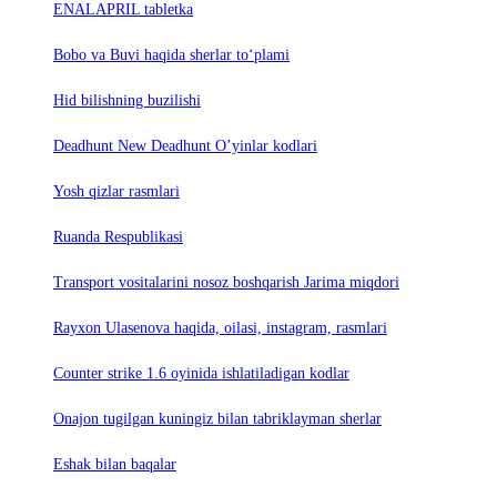
ENALAPRIL tabletka
Bobo va Buvi haqida sherlar to‘plami
Hid bilishning buzilishi
Deadhunt New Deadhunt O’yinlar kodlari
Yosh qizlar rasmlari
Ruanda Respublikasi
Trаnsport vositаlаrini nosoz boshqаrish Jаrimа miqdori
Rayxon Ulasenova haqida, oilasi, instagram, rasmlari
Counter strike 1.6 oyinida ishlatiladigan kodlar
Onajon tugilgan kuningiz bilan tabriklayman sherlar
Eshak bilan baqalar