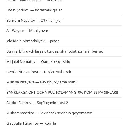
Botir Qodirov — Xorazmlik qizlar
Bahrom Nazarov — O’tkinchi yor
Asl Wayne — Mani yuvar
Jaloliddin Ahmadaliyev — Janon
Bu yilgi bitiruvchilarga 6 turdagi shahodatnomalar beriladi
Mirjalol Nematov — Qaro ko’z qo’shiq
Ozoda Nursaidova — To’ylar Muborak
Munisa Rizayeva — Bevafo (o’ylama mani)
BANKLARGA ORTIQCHA PUL TO‘LAMANG: 0% KOMISSIYA SIRLARI!
Sardor Safarov — Sog’inganim rost 2
Muhammadziyo — Sevishsak sevishib qo’yorasizmi
G’aybulla Tursunov — Komila