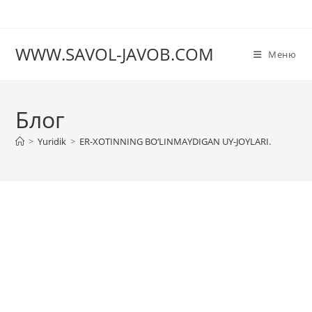
Перейти
к
содержимому
WWW.SAVOL-JAVOB.COM
Меню
Блог
>
Yuridik
>
ER-XOTINNING BO‘LINMAYDIGAN UY-JOYLARI.