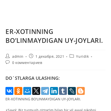
ER-XOTINNING
BO‘LINMAYDIGAN UY-JOYLARI.
Автор
Запись
Рубрика
admin
1 декабря, 2021
Yuridik
записи:
опубликована:
записи:
Комментарии
0 комментариев
к
записи:
DO`STLARGA ULASHING:
ER-XOTINNING BO‘LINMAYDIGAN UY-JOYLARI.
⚡️Savol: Biz turmush o‘rtog‘im bilan bir yil avval nikohni