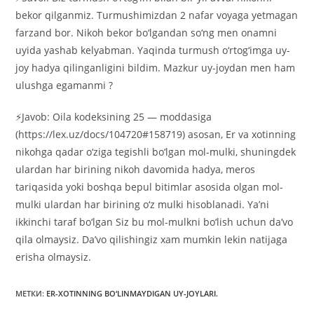
bekor qilganmiz. Turmushimizdan 2 nafar voyaga yetmagan
farzand bor. Nikoh bekor bo‘lgandan so‘ng men onamni
uyida yashab kelyabman. Yaqinda turmush o‘rtog‘imga uy-
joy hadya qilinganligini bildim. Mazkur uy-joydan men ham
ulushga egamanmi ?
⚡️Javob: Oila kodeksining 25 — moddasiga
(https://lex.uz/docs/104720#158719) asosan, Er va xotinning
nikohga qadar o‘ziga tegishli bo‘lgan mol-mulki, shuningdek
ulardan har birining nikoh davomida hadya, meros
tariqasida yoki boshqa bepul bitimlar asosida olgan mol-
mulki ulardan har birining o‘z mulki hisoblanadi. Ya’ni
ikkinchi taraf bo‘lgan Siz bu mol-mulkni bo‘lish uchun da’vo
qila olmaysiz. Da’vo qilishingiz xam mumkin lekin natijaga
erisha olmaysiz.
МЕТКИ
:
ER-XOTINNING BO‘LINMAYDIGAN UY-JOYLARI.