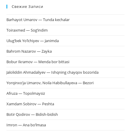
Свежие Записи
чт
за
Barhayot Umarov — Tunda kechalar
па
пои
Toiraxmed — Sog’indim
Ulug’bek Yo’lchiyev — Janimda
Bahrom Nazarov — Zayka
Bobur Ikramov — Menda bor bittasi
Jaloliddin Ahmadaliyev — Ishqning chayqov bozorida
Yorqinxo’ja Umarov, Noila Habibullayeva — Bezori
Afruza — Topolmaysiz
Xamdam Sobirov — Peshta
Botir Qodirov — Bidish-bidish
Imron — Ana bo’lmasa