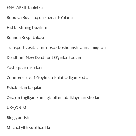
ENALAPRIL tabletka
Bobo va Buvi haqida sherlar to‘plami
Hid bilishning buzilishi
Ruanda Respublikasi
Trаnsport vositаlаrini nosoz boshqаrish Jаrimа miqdori
Deadhunt New Deadhunt O’yinlar kodlari
Yosh qizlar rasmlari
Counter strike 1.6 oyinida ishlatiladigan kodlar
Eshak bilan baqalar
Onajon tugilgan kuningiz bilan tabriklayman sherlar
UKAJONIM
Blog yuritish
Muchal yil hisobi haqida