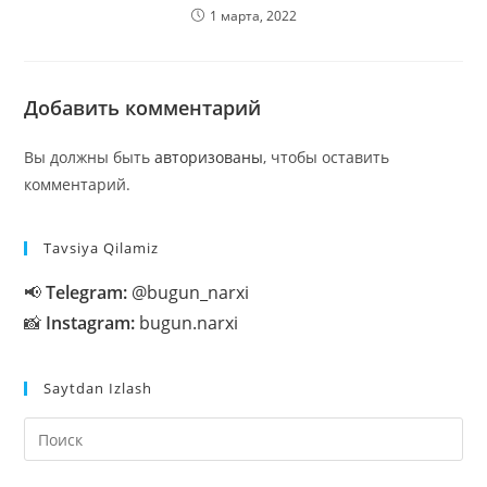
1 марта, 2022
Добавить комментарий
Вы должны быть
авторизованы
, чтобы оставить
комментарий.
Tavsiya Qilamiz
📢
Telegram:
@bugun_narxi
📸
Instagram:
bugun.narxi
Saytdan Izlash
На
кл
Esc