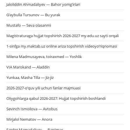
Jaloliddin Ahmadaliyev — Bahor yomg’irlari
G’aybulla Tursunov — Bu yurak
Mustafo — Seva olasanmi
Magistraturaga hujjat topshirish 2026-2027 my.edu.uz sayti orqali
1-sinfga my.maktab.uz online ariza topshirish videoyo’riqnomasi
Milena Madmusayeva, toiraxmed — Yoshlik
VIA Marokand — Aladdin
Yunkaa, Masha Tilla — Jiz-jiz
2026-2027-o’quv yili uchun fanlar majmuasi
Oliygohlarga qabul 2026-2027: Hujjat topshirish boshlandi
Sevinch Ismoilova — Avtobus
Mirjalol Nematov — Anora
Sardor Mamadaliyev — Ranjimas