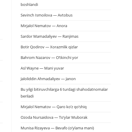
boshlandi
Sevinch Ismoilova — Avtobus
Mirjalol Nematov — Anora
Sardor Mamadaliyev — Ranjimas
Botir Qodirov — Xorazmlik qizlar
Bahrom Nazarov — O’tkinchi yor
Asl Wayne — Mani yuvar
Jaloliddin Ahmadaliyev — Janon
Bu yilgi bitiruvchilarga 6 turdagi shahodatnomalar
beriladi
Mirjalol Nematov — Qaro ko’z qo’shiq
Ozoda Nursaidova — To’ylar Muborak
Munisa Rizayeva — Bevafo (o’ylama mani)