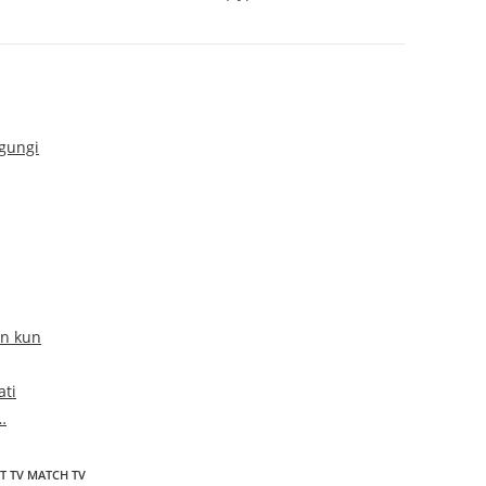
gungi
an kun
ati
…
T TV MATCH TV