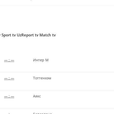
к
записи:
v Sport tv UzReport tv Match tv
— : —
Интер М
— : —
Тоттенхэм
— : —
Аякс