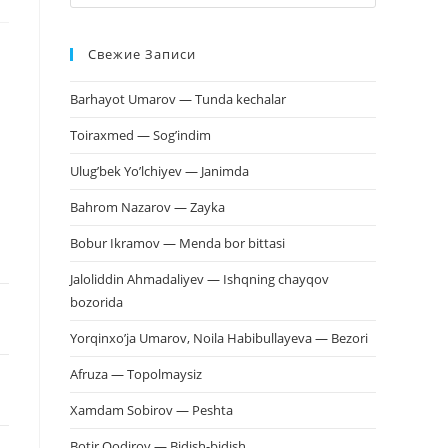
клавишу
Escape,
Свежие Записи
чтобы
закрыть
Barhayot Umarov — Tunda kechalar
панель
поиска.
Toiraxmed — Sog’indim
Ulug’bek Yo’lchiyev — Janimda
Bahrom Nazarov — Zayka
Bobur Ikramov — Menda bor bittasi
Jaloliddin Ahmadaliyev — Ishqning chayqov
bozorida
Yorqinxo’ja Umarov, Noila Habibullayeva — Bezori
Afruza — Topolmaysiz
Xamdam Sobirov — Peshta
Botir Qodirov — Bidish-bidish