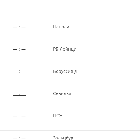
— : —
Наполи
— : —
РБ Лейпциг
— : —
Боруссия Д
— : —
Севилья
— : —
ПСЖ
— : —
Зальцбург