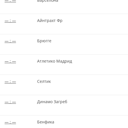
— : —
Барселона
— : —
Айнтрахт Фр
— : —
Брюгге
— : —
Атлетико Мадрид
— : —
Селтик
— : —
Динамо Загреб
— : —
Бенфика