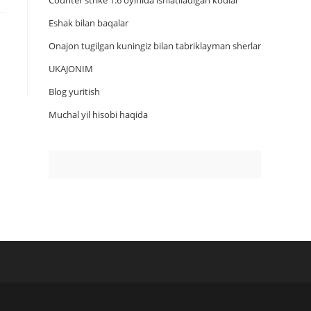
Counter strike 1.6 oyinida ishlatiladigan kodlar
Eshak bilan baqalar
Onajon tugilgan kuningiz bilan tabriklayman sherlar
UKAJONIM
Blog yuritish
Muchal yil hisobi haqida