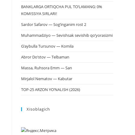
BANKLARGA ORTIQCHA PUL TO‘LAMANG: 0%
KOMISSIYA SIRLARI!
Sardor Safarov — Sog’inganim rost 2
Muhammadziyo — Sevishsak sevishib qo’yorasizmi
G’aybulla Tursunov — Komila
Abror Do’stov — Telbaman
Massa, Ruhsora Emm — San
Mirjalol Nematov — Kabutar
TOP-25 ARZON YO‘NALISH (2026)
Xisoblagich