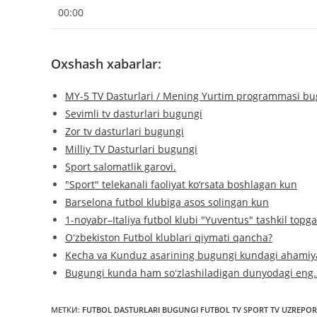
00:00
Oxshash xabarlar:
MY-5 TV Dasturlari / Mening Yurtim programmasi bu
Sevimli tv dasturlari bugungi
Zor tv dasturlari bugungi
Milliy TV Dasturlari bugungi
Sport salomatlik garovi.
"Sport" telekanali faoliyat ko‘rsata boshlagan kun
Barselona futbol klubiga asos solingan kun
1-noyabr–Italiya futbol klubi "Yuventus" tashkil topg
Oʻzbekiston Futbol klublari qiymati qancha?
Kecha va Kunduz asarining bugungi kundagi ahamiy
Bugungi kunda ham soʻzlashiladigan dunyodagi eng
МЕТКИ
:
FUTBOL DASTURLARI BUGUNGI FUTBOL TV SPORT TV UZREPOR