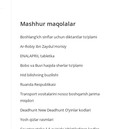
Mashhur maqolalar
Boshlang’ich sinflar uchun diktantlar to’plami
Ar-Robiy ibn Zaydul Horisiy
ENALAPRIL tabletka
Bobo va Buvi haqida sherlar to‘plami
Hid bilishning buzilishi
Ruanda Respublikasi
Trаnsport vositаlаrini nosoz boshqаrish Jаrimа
miqdori
Deadhunt New Deadhunt O’yinlar kodlari
Yosh qizlar rasmlari