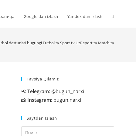
Переключи
траница
Google dan izlash
Yandex dan izlash
поиск
tbol dasturlari bugungi Futbol tv Sport tv UzReport tv Match tv
по
Tavsiya Qilamiz
веб-
📢
Telegram:
@bugun_narxi
📸
Instagram:
bugun.narxi
сайту
Saytdan Izlash
Нажмите