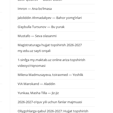
Imron — Ana bo’lmasa
Jaloliddin Ahmadaliyev — Bahor yomg’irlari
G’aybulla Tursunov — Bu yurak
Mustafo — Seva olasanmi
Magistraturaga hujjat topshirish 2026-2027
my.edu.uz sayti orqali
1-sinfga my.maktab.uz online ariza topshirish
videoyo’riqnomasi
Milena Madmusayeva, toiraxmed — Yoshlik
VIA Marokand — Aladdin
Yunkaa, Masha Tilla — Jiz-jiz
2026-2027-o’quv yili uchun fanlar majmuasi
Oliygohlarga qabul 2026-2027: Hujjat topshirish