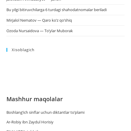
Bu yilgi bitiruvchilarga 6 turdagi shahodatnomalar beriladi
Mirjalol Nematov — Qaro ko’z qo’shiq
Ozoda Nursaidova — To’ylar Muborak
Xisoblagich
Mashhur maqolalar
Boshlang’ich sinflar uchun diktantlar to’plami
Ar-Robiy ibn Zaydul Horisiy