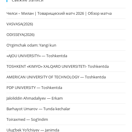
чт
за
Челси – Милан | Товарищеский матч 2026 | Обзор матча
па
пои
VASVASA(2026)
ODISSEYA(2026)
O‘rgimchak odam: Yangi kun
«AJOU UNIVERSITY» — Toshkentda
TOSHKENT «KIMYO» XALQARO UNIVERSITETI- Toshkentda
AMERICAN UNIVERSITY OF TECHNOLOGY — Toshkentda
PDP UNIVERSITY — Toshkentda
Jaloliddin Ahmadaliyev — Erkam
Barhayot Umarov — Tunda kechalar
Toiraxmed — Sog’indim
Ulug’bek Yo’lchiyev — Janimda