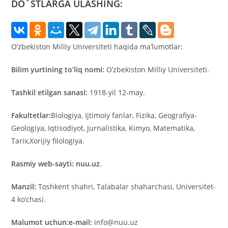
DO`STLARGA ULASHING:
O’zbekiston Milliy Universiteti haqida ma’lumotlar:
Bilim yurtining to’liq nomi:
O’zbekiston Milliy Universiteti.
Tashkil etilgan sanasi:
1918-yil 12-may.
Fakultetlar:
Biologiya, Ijtimoiy fanlar, Fizika, Geografiya-
Geologiya, Iqtisodiyot, Jurnalistika, Kimyo, Matematika,
Tarix,Xorijiy filologiya.
Rasmiy web-sayti:
nuu.uz
.
Manzil:
Toshkent shahri, Talabalar shaharchasi, Universitet-
4 ko’chasi.
Malumot uchun:e-mail:
info@nuu.uz