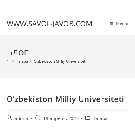
Перейти
к
содержимому
WWW.SAVOL-JAVOB.COM
Меню
Блог
>
Talaba
>
O’zbekiston Milliy Universiteti
O’zbekiston Milliy Universiteti
Автор
Запись
Рубрика
admin
19 апреля, 2020
Talaba
записи:
опубликована:
записи: