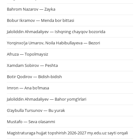
Bahrom Nazarov — Zayka
Bobur Ikramov — Menda bor bittasi
Jaloliddin Ahmadaliyev — Ishqning chayqov bozorida
Yorqinxo’ja Umarov, Noila Habibullayeva — Bezori
Afruza — Topolmaysiz
Xamdam Sobirov — Peshta
Botir Qodirov — Bidish-bidish
Imron — Ana bo’lmasa
Jaloliddin Ahmadaliyev — Bahor yomg’irlari
G’aybulla Tursunov — Bu yurak
Mustafo — Seva olasanmi
Magistraturaga hujjat topshirish 2026-2027 my.edu.uz sayti orqali