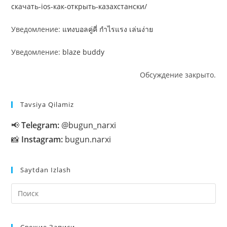
скачать-ios-как-открыть-казахстански/
Уведомление:
แทงบอลคู่คี่ กำไรแรง เล่นง่าย
Уведомление:
blaze buddy
Обсуждение закрыто.
Tavsiya Qilamiz
📢
Telegram:
@bugun_narxi
📸
Instagram:
bugun.narxi
Saytdan Izlash
На
кл
Esc
Свежие Записи