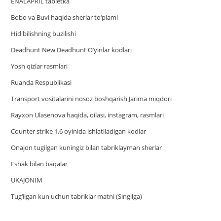
ENALAPRIL tabletka
Bobo va Buvi haqida sherlar to‘plami
Hid bilishning buzilishi
Deadhunt New Deadhunt O’yinlar kodlari
Yosh qizlar rasmlari
Ruanda Respublikasi
Trаnsport vositаlаrini nosoz boshqаrish Jаrimа miqdori
Rayxon Ulasenova haqida, oilasi, instagram, rasmlari
Counter strike 1.6 oyinida ishlatiladigan kodlar
Onajon tugilgan kuningiz bilan tabriklayman sherlar
Eshak bilan baqalar
UKAJONIM
Tug‘ilgan kun uchun tabriklar matni (Singilga)