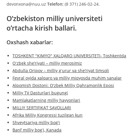
devonxona@nuu.uz
Telefon:
(8 371) 246-02-24.
O’zbekiston milliy universiteti
o’rtacha kirish ballari.
Oxshash xabarlar:
TOSHKENT "KIMYO" XALQARO UNIVERSITETI- Toshkentda
Oʻzbek sheʼriyati – milliy merosimiz
Abdulla Oripov – milliy gʻurur va she’riyat timsoli
Fevral oyida xalqaro va milliy miqyosda muhim sanalar
Alpomish Dostoni: O'zbek Milliy Qahramonlik Eposi
Milliy TV Dasturlari bugungi
Mamlakatlarning milliy hayvonlari
MILLIY SERTIFIKAT SAVOLLARI
Afrika Milliy Kongressi tuzilgan kun
Shveytsariya milliy bog'i
Banf milliy bogʻi, Kanada