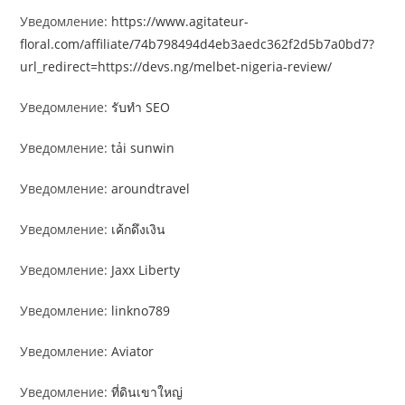
Уведомление:
https://www.agitateur-
floral.com/affiliate/74b798494d4eb3aedc362f2d5b7a0bd7?
url_redirect=https://devs.ng/melbet-nigeria-review/
Уведомление:
รับทำ SEO
Уведомление:
tải sunwin
Уведомление:
aroundtravel
Уведомление:
เค้กดึงเงิน
Уведомление:
Jaxx Liberty
Уведомление:
linkno789
Уведомление:
Aviator
Уведомление:
ที่ดินเขาใหญ่