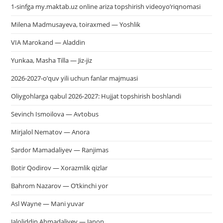
1-sinfga my.maktab.uz online ariza topshirish videoyo’riqnomasi
Milena Madmusayeva, toiraxmed — Yoshlik
VIA Marokand — Aladdin
Yunkaa, Masha Tilla — Jiz-jiz
2026-2027-o’quv yili uchun fanlar majmuasi
Oliygohlarga qabul 2026-2027: Hujjat topshirish boshlandi
Sevinch Ismoilova — Avtobus
Mirjalol Nematov — Anora
Sardor Mamadaliyev — Ranjimas
Botir Qodirov — Xorazmlik qizlar
Bahrom Nazarov — O’tkinchi yor
Asl Wayne — Mani yuvar
Jaloliddin Ahmadaliyev — Janon