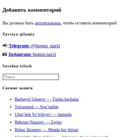
Добавить комментарий
Вы должны быть
авторизованы
, чтобы оставить комментарий.
Tavsiya qilamiz
📢
Telegram:
@bugun_narxi
📸
Instagram:
bugun.narxi
Saytdan izlash
Нажмите
клавишу
Свежие записи
Escape,
Barhayot Umarov — Tunda kechalar
чтобы
Toiraxmed — Sog’indim
закрыть
Ulug’bek Yo’lchiyev — Janimda
панель
Bahrom Nazarov — Zayka
поиска.
Bobur Ikramov — Menda bor bittasi