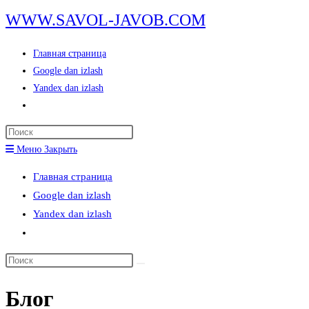
Перейти
WWW.SAVOL-JAVOB.COM
к
содержимому
Главная страница
Google dan izlash
Yandex dan izlash
Переключить
поиск
Нажмите
по
клавишу
Меню
Закрыть
веб-
Escape,
сайту
Главная страница
чтобы
Google dan izlash
закрыть
Yandex dan izlash
панель
Переключить
поиска.
поиск
Поиск
по
на
веб-
Блог
сайте
сайту