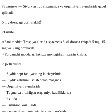
?Spazmeks — Siydik ayiruv sistemasida va orqa miya travmalarida qabul
qilinadi.
5 mg dozadagi dori shakli☝️
?Tarkibi
⭐️Faol modda: Trospiya xlorid ( spazmeks 3 xil dozada chiqadi 5 mg, 15
mg va 30mg dozalarda).
⭐️Yordamchi moddalar: laktoza monogidrati, stearin kislota.
?Qo’llanilishi
— Siydik qopi faoliyatining kuchayishida
— Siydik kelishini ushlab qolaolmaganda.
— Orqa miya travmalarida
— Tugma va orttirilgan orqa miya kasalliklarida
—Insultda
— Parkinson kasalligida
— Kunduzgi va tungi beixtiyor siyib qo’yish.