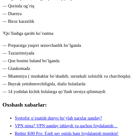
— Qorinda og’riq
— Diareya
— Biroz karaxtlik
?Qo’llashga qarshi ko’rsatma
— Preparatga yuqori sezuvchanlik bo’lganda
— Taxiaritmiyada
— Qon bosimi baland bo’lganda
— Glaukomada
— Miasteniya ( mushaklar bo’shashib, surunkali xolsizlik va charchoqda).
— Buyrak yetishmovchiligida, dializ holatlarda
— 14 yoshdan kichik bolalarga qo’llash tavsiya qilinmaydi.
Oxshash xabarlar:
Svetofor oʻrnatish dunyo boʻylab narxlar qanday?
VPN nima? VPN qanday ishlaydi va qachon foydalanish…
Redmi K80 Pro: Endi suv ostida ham foydalanish mumkin!