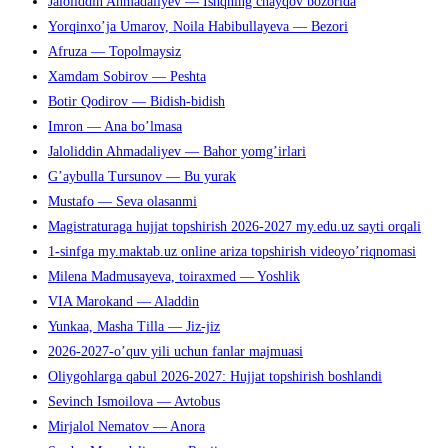
Jaloliddin Ahmadaliyev — Ishqning chayqov bozorida
Yorqinxo’ja Umarov, Noila Habibullayeva — Bezori
Afruza — Topolmaysiz
Xamdam Sobirov — Peshta
Botir Qodirov — Bidish-bidish
Imron — Ana bo’lmasa
Jaloliddin Ahmadaliyev — Bahor yomg’irlari
G’aybulla Tursunov — Bu yurak
Mustafo — Seva olasanmi
Magistraturaga hujjat topshirish 2026-2027 my.edu.uz sayti orqali
1-sinfga my.maktab.uz online ariza topshirish videoyo’riqnomasi
Milena Madmusayeva, toiraxmed — Yoshlik
VIA Marokand — Aladdin
Yunkaa, Masha Tilla — Jiz-jiz
2026-2027-o’quv yili uchun fanlar majmuasi
Oliygohlarga qabul 2026-2027: Hujjat topshirish boshlandi
Sevinch Ismoilova — Avtobus
Mirjalol Nematov — Anora