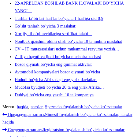
22-APRELDAN BOSHLAB BANK ILOVALARI BO‘YICHA
YANGI…
Tushlar ta’birlari harflar bo’yicha I-harfiga oid 0,9
Go‘sht tanlash bo‘yicha 3 maslahat:
Xorijiy til o’qituvchilariga sertifikat talabi…
Noutbuk qizishini oldini olish bo‘yicha 10 ta muhim maslahat
CV – IT mutaxassislari uchun mukammal rezyume yozish…
Zulfiya hayoti va ijodi bo‘yicha mushoira kechasi
Bozor qiymati bo'yicha eng qimmat aktivlar:
Avtomobil kompaniyalari bozor qiymati bo'yicha
Hududi bo'yicha Afrikadagi eng yirik davlatlar:
Mudofaa byudjeti bo'yicha 20 ta eng yirik Afrika…
Dublyaj bo'yicha eng yaxshi 10 ta kompaniya
Метки
:
haqida
,
narxlar
,
Spazmeks foydalanish bo’yicha ko’rsatmalar
Читать
Предыдущая запись
Nimesil foydalanish bo’yicha ko’rsatmalar, narxlar,
далее
haqida
Следующая запись
Regidratsion foydalanish bo’yicha ko’rsatmalar,
статьи