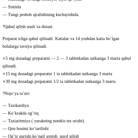
— Sistitda
— Tungi peshob ajralishining kuchayishida.
?Qabul qilish usuli va dozasi
Preparat ichga qabul qilinadi. Kattalar va 14 yoshdan katta bo’lgan
bolalarga tavsiya qilinadi.
⭐️5 mg dozadagi preparatni — 2 — 3 tabletkadan sutkasiga 3 marta qabul
qilinadi.
⭐️15 mg dozadagi preparatni 1 ta tabletkadan sutkasiga 3 marta
⭐️30 mg dozadagi preparatni 1/2 ta tabletkadan sutkasiga 3 marta
?Nojo’ya ta’siri
— Taxikardiya
— Ko’krakda og’riq
— Taxiaritmiya ( yurakning notekis tez urishi).
— Qon bosimi ko’tarilishi
— Og’iz qurishi,ko’ngil aynish, qayd qilish