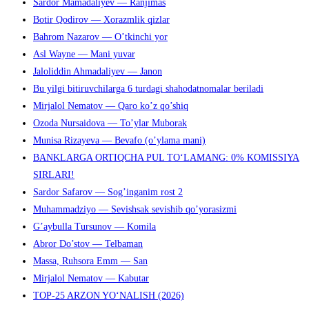
Sardor Mamadaliyev — Ranjimas
Botir Qodirov — Xorazmlik qizlar
Bahrom Nazarov — O’tkinchi yor
Asl Wayne — Mani yuvar
Jaloliddin Ahmadaliyev — Janon
Bu yilgi bitiruvchilarga 6 turdagi shahodatnomalar beriladi
Mirjalol Nematov — Qaro ko’z qo’shiq
Ozoda Nursaidova — To’ylar Muborak
Munisa Rizayeva — Bevafo (o’ylama mani)
BANKLARGA ORTIQCHA PUL TO‘LAMANG: 0% KOMISSIYA
SIRLARI!
Sardor Safarov — Sog’inganim rost 2
Muhammadziyo — Sevishsak sevishib qo’yorasizmi
G’aybulla Tursunov — Komila
Abror Do’stov — Telbaman
Massa, Ruhsora Emm — San
Mirjalol Nematov — Kabutar
TOP-25 ARZON YO‘NALISH (2026)