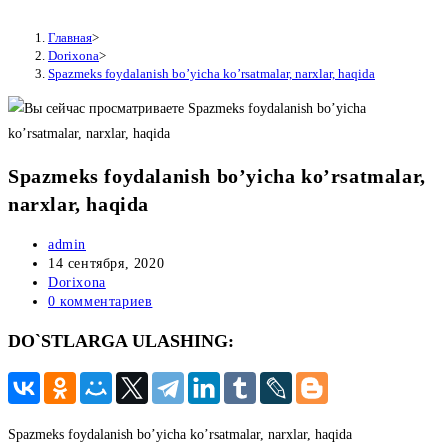
Главная
>
Dorixona
>
Spazmeks foydalanish bo’yicha ko’rsatmalar, narxlar, haqida
Spazmeks foydalanish bo’yicha ko’rsatmalar,
narxlar, haqida
Автор
admin
записи:
Запись
14 сентября, 2020
опубликована:
Рубрика
Dorixona
записи:
Комментарии
0 комментариев
к
DO`STLARGA ULASHING:
записи:
Spazmeks foydalanish bo’yicha ko’rsatmalar, narxlar, haqida