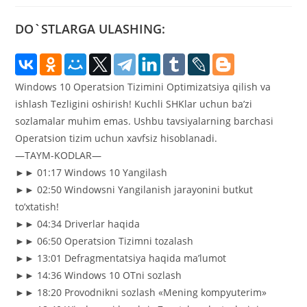
DO`STLARGA ULASHING:
Windows 10 Operatsion Tizimini Optimizatsiya qilish va
ishlash Tezligini oshirish! Kuchli SHKlar uchun ba’zi
sozlamalar muhim emas. Ushbu tavsiyalarning barchasi
Operatsion tizim uchun xavfsiz hisoblanadi.
—TAYM-KODLAR—
►► 01:17 Windows 10 Yangilash
►► 02:50 Windowsni Yangilanish jarayonini butkut
to’xtatish!
►► 04:34 Driverlar haqida
►► 06:50 Operatsion Tizimni tozalash
►► 13:01 Defragmentatsiya haqida ma’lumot
►► 14:36 Windows 10 OTni sozlash
►► 18:20 Provodnikni sozlash «Mening kompyuterim»