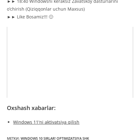
►► 18:40 Windowsni keraksiz Zavatskoy dasturlarini
o’chirish (Qiziqqonlar uchun Maxsus)
►► Like Bosamiz!!! 🙂
Oxshash xabarlar:
Windows 11'ni aktivatsiya qilish
МЕТКИ
:
WINDOWS 10 SIRLAR! OPTIMIZATSIYA SHK