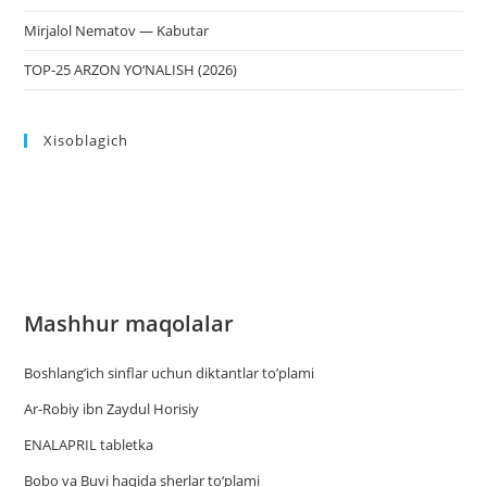
Mirjalol Nematov — Kabutar
TOP-25 ARZON YO‘NALISH (2026)
Xisoblagich
Mashhur maqolalar
Boshlang’ich sinflar uchun diktantlar to’plami
Ar-Robiy ibn Zaydul Horisiy
ENALAPRIL tabletka
Bobo va Buvi haqida sherlar to‘plami