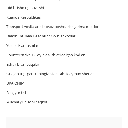
Hid bilishning buzilishi
Ruanda Respublikasi
Trаnsport vositаlаrini nosoz boshqаrish Jаrimа miqdori
Deadhunt New Deadhunt O’yinlar kodlari
Yosh qizlar rasmlari
Counter strike 1.6 oyinida ishlatiladigan kodlar
Eshak bilan baqalar
Onajon tugilgan kuningiz bilan tabriklayman sherlar
UKAJONIM
Blog yuritish
Muchal yil hisobi haqida