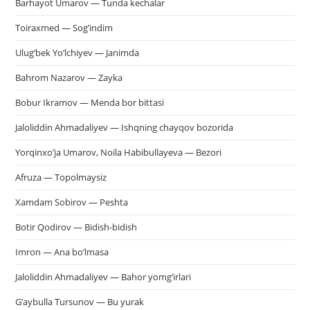
Barhayot Umarov — Tunda kechalar
па
пои
Toiraxmed — Sog’indim
Ulug’bek Yo’lchiyev — Janimda
Bahrom Nazarov — Zayka
Bobur Ikramov — Menda bor bittasi
Jaloliddin Ahmadaliyev — Ishqning chayqov bozorida
Yorqinxo’ja Umarov, Noila Habibullayeva — Bezori
Afruza — Topolmaysiz
Xamdam Sobirov — Peshta
Botir Qodirov — Bidish-bidish
Imron — Ana bo’lmasa
Jaloliddin Ahmadaliyev — Bahor yomg’irlari
G’aybulla Tursunov — Bu yurak