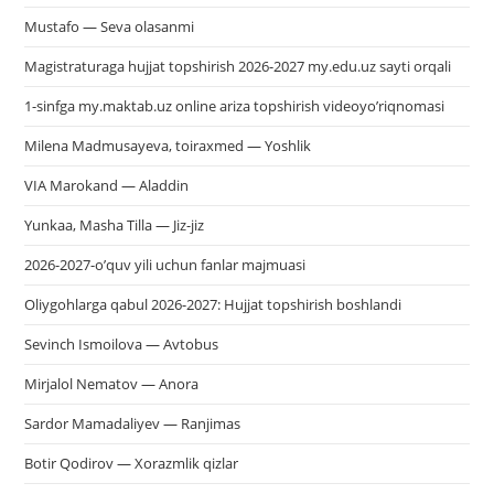
Mustafo — Seva olasanmi
Magistraturaga hujjat topshirish 2026-2027 my.edu.uz sayti orqali
1-sinfga my.maktab.uz online ariza topshirish videoyo’riqnomasi
Milena Madmusayeva, toiraxmed — Yoshlik
VIA Marokand — Aladdin
Yunkaa, Masha Tilla — Jiz-jiz
2026-2027-o’quv yili uchun fanlar majmuasi
Oliygohlarga qabul 2026-2027: Hujjat topshirish boshlandi
Sevinch Ismoilova — Avtobus
Mirjalol Nematov — Anora
Sardor Mamadaliyev — Ranjimas
Botir Qodirov — Xorazmlik qizlar