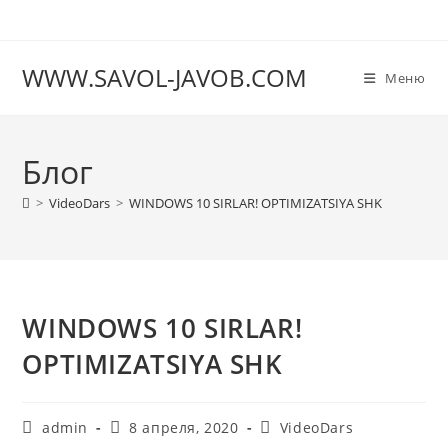
Перейти
к
содержимому
WWW.SAVOL-JAVOB.COM
Меню
Блог
>
VideoDars
>
WINDOWS 10 SIRLAR! OPTIMIZATSIYA SHK
WINDOWS 10 SIRLAR!
OPTIMIZATSIYA SHK
Автор
Запись
Рубрика
admin
8 апреля, 2020
VideoDars
записи:
опубликована:
записи: