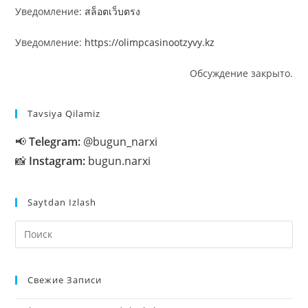
Уведомление:
สล็อตเว็บตรง
Уведомление:
https://olimpcasinootzyvy.kz
Обсуждение закрыто.
Tavsiya Qilamiz
📢
Telegram:
@bugun_narxi
📸
Instagram:
bugun.narxi
Saytdan Izlash
На
кл
Esc
Свежие Записи
чт
за