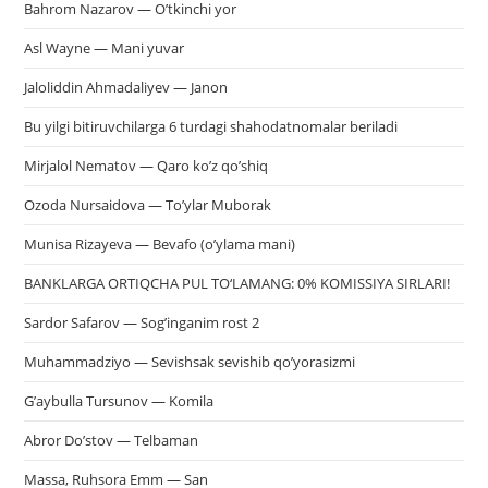
Bahrom Nazarov — O’tkinchi yor
Asl Wayne — Mani yuvar
Jaloliddin Ahmadaliyev — Janon
Bu yilgi bitiruvchilarga 6 turdagi shahodatnomalar beriladi
Mirjalol Nematov — Qaro ko’z qo’shiq
Ozoda Nursaidova — To’ylar Muborak
Munisa Rizayeva — Bevafo (o’ylama mani)
BANKLARGA ORTIQCHA PUL TO‘LAMANG: 0% KOMISSIYA SIRLARI!
Sardor Safarov — Sog’inganim rost 2
Muhammadziyo — Sevishsak sevishib qo’yorasizmi
G’aybulla Tursunov — Komila
Abror Do’stov — Telbaman
Massa, Ruhsora Emm — San