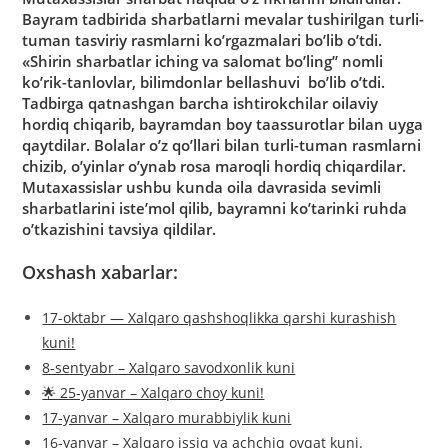
Bayram tadbirida sharbatlarni mevalar tushirilgan turli-
tuman tasviriy rasmlarni ko’rgazmalari bo’lib o’tdi.
«Shirin sharbatlar iching va salomat bo’ling” nomli
ko’rik-tanlovlar, bilimdonlar bellashuvi bo’lib o’tdi.
Tadbirga qatnashgan barcha ishtirokchilar oilaviy
hordiq chiqarib, bayramdan boy taassurotlar bilan uyga
qaytdilar. Bolalar o’z qo’llari bilan turli-tuman rasmlarni
chizib, o’yinlar o’ynab rosa maroqli hordiq chiqardilar.
Mutaxassislar ushbu kunda oila davrasida sevimli
sharbatlarini iste’mol qilib, bayramni ko’tarinki ruhda
o’tkazishini tavsiya qildilar.
Oxshash xabarlar:
17-oktabr — Xalqaro qashshoqlikka qarshi kurashish
kuni!
8-sentyabr – Xalqaro savodxonlik kuni
🌟 25-yanvar – Xalqaro choy kuni!
17-yanvar – Xalqaro murabbiylik kuni
16-yanvar – Xalqaro issiq va achchiq ovqat kuni.