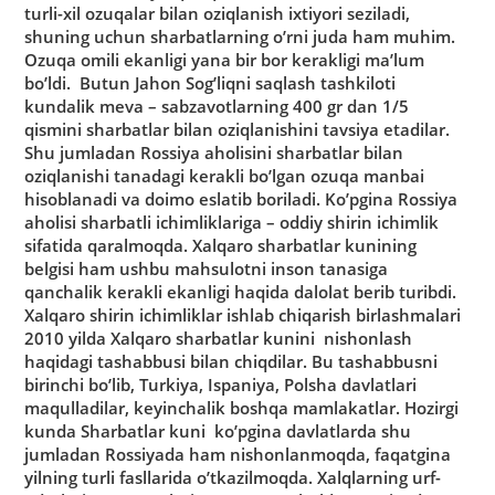
turli-xil ozuqalar bilan oziqlanish ixtiyori seziladi,
shuning uchun sharbatlarning o’rni juda ham muhim.
Ozuqa omili ekanligi yana bir bor kerakligi ma’lum
bo’ldi. Butun Jahon Sog’liqni saqlash tashkiloti
kundalik meva – sabzavotlarning 400 gr dan 1/5
qismini sharbatlar bilan oziqlanishini tavsiya etadilar.
Shu jumladan Rossiya aholisini sharbatlar bilan
oziqlanishi tanadagi kerakli bo’lgan ozuqa manbai
hisoblanadi va doimo eslatib boriladi. Ko’pgina Rossiya
aholisi sharbatli ichimliklariga – oddiy shirin ichimlik
sifatida qaralmoqda. Xalqaro sharbatlar kunining
belgisi ham ushbu mahsulotni inson tanasiga
qanchalik kerakli ekanligi haqida dalolat berib turibdi.
Xalqaro shirin ichimliklar ishlab chiqarish birlashmalari
2010 yilda Xalqaro sharbatlar kunini nishonlash
haqidagi tashabbusi bilan chiqdilar. Bu tashabbusni
birinchi bo’lib, Turkiya, Ispaniya, Polsha davlatlari
maqulladilar, keyinchalik boshqa mamlakatlar. Hozirgi
kunda Sharbatlar kuni ko’pgina davlatlarda shu
jumladan Rossiyada ham nishonlanmoqda, faqatgina
yilning turli fasllarida o’tkazilmoqda. Xalqlarning urf-