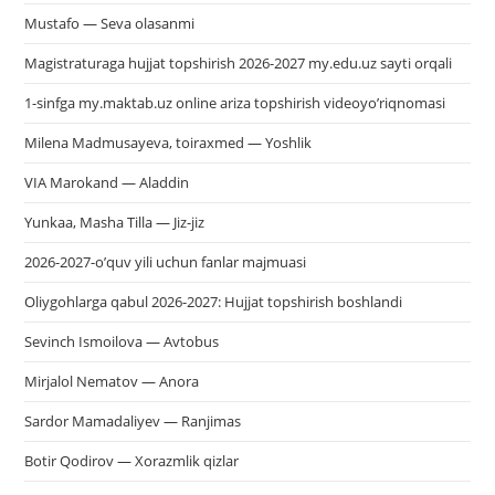
Mustafo — Seva olasanmi
Magistraturaga hujjat topshirish 2026-2027 my.edu.uz sayti orqali
1-sinfga my.maktab.uz online ariza topshirish videoyo’riqnomasi
Milena Madmusayeva, toiraxmed — Yoshlik
VIA Marokand — Aladdin
Yunkaa, Masha Tilla — Jiz-jiz
2026-2027-o’quv yili uchun fanlar majmuasi
Oliygohlarga qabul 2026-2027: Hujjat topshirish boshlandi
Sevinch Ismoilova — Avtobus
Mirjalol Nematov — Anora
Sardor Mamadaliyev — Ranjimas
Botir Qodirov — Xorazmlik qizlar