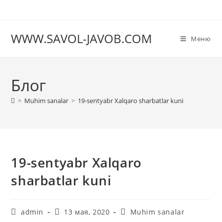
Перейти
к
содержимому
WWW.SAVOL-JAVOB.COM
Меню
Блог
>
Muhim sanalar
>
19-sentyabr Xalqaro sharbatlar kuni
19-sentyabr Xalqaro
sharbatlar kuni
Автор
Запись
Рубрика
admin
13 мая, 2020
Muhim sanalar
записи:
опубликована:
записи: