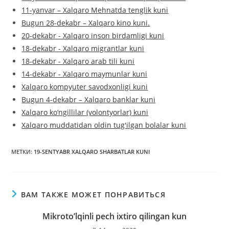
11-yanvar – Xalqaro Mehnatda tenglik kuni
Bugun 28-dekabr – Xalqaro kino kuni.
20-dekabr - Xalqaro inson birdamligi kuni
18-dekabr - Xalqaro migrantlar kuni
18-dekabr - Xalqaro arab tili kuni
14-dekabr - Xalqaro maymunlar kuni
Xalqaro kompyuter savodxonligi kuni
Bugun 4-dekabr – Xalqaro banklar kuni
Xalqaro ko‘ngillilar (volontyorlar) kuni
Xalqaro muddatidan oldin tug'ilgan bolalar kuni
МЕТКИ
:
19-SENTYABR XALQARO SHARBATLAR KUNI
ВАМ ТАКЖЕ МОЖЕТ ПОНРАВИТЬСЯ
Mikroto’lqinli pech ixtiro qilingan kun