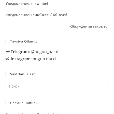
Уведомление:
mawinbet
Уведомление:
เว็บพนันออนไลน์เกาหลี
Обсуждение закрыто.
Tavsiya Qilamiz
📢
Telegram:
@bugun_narxi
📸
Instagram:
bugun.narxi
Saytdan Izlash
На
кл
Esc
Свежие Записи
чт
за