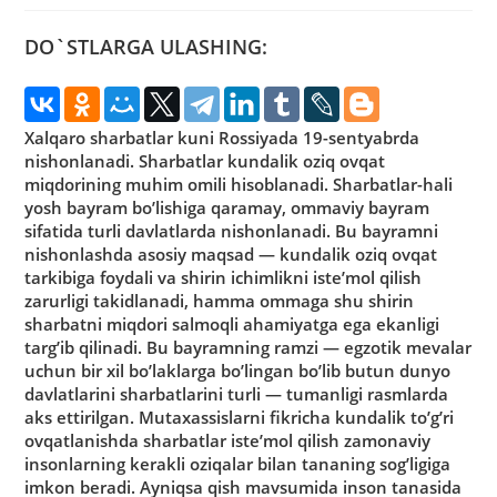
DO`STLARGA ULASHING:
Xalqaro sharbatlar kuni Rossiyada 19-sentyabrda
nishonlanadi. Sharbatlar kundalik oziq ovqat
miqdorining muhim omili hisoblanadi. Sharbatlar-hali
yosh bayram bo’lishiga qaramay, ommaviy bayram
sifatida turli davlatlarda nishonlanadi. Bu bayramni
nishonlashda asosiy maqsad — kundalik oziq ovqat
tarkibiga foydali va shirin ichimlikni iste’mol qilish
zarurligi takidlanadi, hamma ommaga shu shirin
sharbatni miqdori salmoqli ahamiyatga ega ekanligi
targ’ib qilinadi. Bu bayramning ramzi — egzotik mevalar
uchun bir xil bo’laklarga bo’lingan bo’lib butun dunyo
davlatlarini sharbatlarini turli — tumanligi rasmlarda
aks ettirilgan. Mutaxassislarni fikricha kundalik to’g’ri
ovqatlanishda sharbatlar iste’mol qilish zamonaviy
insonlarning kerakli oziqalar bilan tananing sog’ligiga
imkon beradi. Ayniqsa qish mavsumida inson tanasida