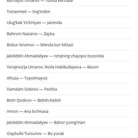
Barhayot Umarov — Tunda kechalar
па
пои
Toiraxmed — Sog’indim
Ulug’bek Yo’lchiyev — Janimda
Bahrom Nazarov — Zayka
Bobur Ikramov — Menda bor bittasi
Jaloliddin Ahmadaliyev — Ishqning chayqov bozorida
Yorqinxo’ja Umarov, Noila Habibullayeva — Bezori
Afruza — Topolmaysiz
Xamdam Sobirov — Peshta
Botir Qodirov — Bidish-bidish
Imron — Ana bo’lmasa
Jaloliddin Ahmadaliyev — Bahor yomg’irlari
G’aybulla Tursunov — Bu yurak