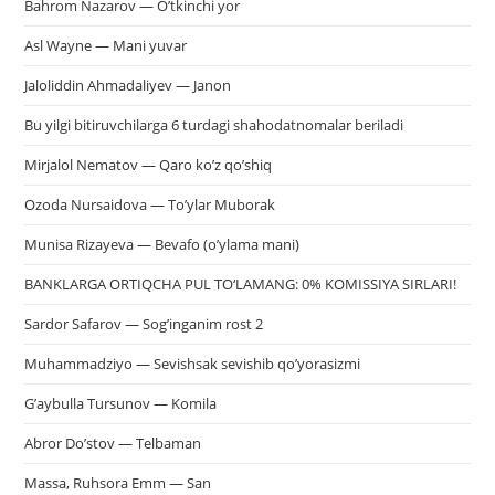
Bahrom Nazarov — O’tkinchi yor
Asl Wayne — Mani yuvar
Jaloliddin Ahmadaliyev — Janon
Bu yilgi bitiruvchilarga 6 turdagi shahodatnomalar beriladi
Mirjalol Nematov — Qaro ko’z qo’shiq
Ozoda Nursaidova — To’ylar Muborak
Munisa Rizayeva — Bevafo (o’ylama mani)
BANKLARGA ORTIQCHA PUL TO‘LAMANG: 0% KOMISSIYA SIRLARI!
Sardor Safarov — Sog’inganim rost 2
Muhammadziyo — Sevishsak sevishib qo’yorasizmi
G’aybulla Tursunov — Komila
Abror Do’stov — Telbaman
Massa, Ruhsora Emm — San