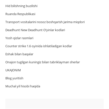
Hid bilishning buzilishi
Ruanda Respublikasi
Trаnsport vositаlаrini nosoz boshqаrish Jаrimа miqdori
Deadhunt New Deadhunt O’yinlar kodlari
Yosh qizlar rasmlari
Counter strike 1.6 oyinida ishlatiladigan kodlar
Eshak bilan baqalar
Onajon tugilgan kuningiz bilan tabriklayman sherlar
UKAJONIM
Blog yuritish
Muchal yil hisobi haqida