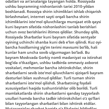
odatlari va an’analariga tayangan holda. Rossiyada
ushbu bayramning nishonlanish tarixi 2010-yildan
boshlanadi. Rosssiya shirin ichimliklari ishlab chiqarish
birlashmalari, internet sayti orqali barcha shirin
ichimliklarini iste’mol qiluvchilarga murojаat etib qaysi
kuni bayram sifatida nishonlashini tanlab berishlari
uchun ovoz berishlarini iltimos qildilar. Shunday qilib,
Rossiyada Sharbatlar kuni bayram sifatida sentyabr
oyining uchinchi shanba kuni deb e’lon qilindi. Kuz oyi-
barcha hosillarning yig’im terimi mavsumi bo’lib, hali
kunlar ham uncha sovib ulgurmagan bo’ladi. Bu
bayram Moskvada Gorkiy nomli madaniyat va istirohat
bog’ida o’tkazilgan, ushbu tadbirda ommaviy axborot
vositalari, mehmonlar barcha ishtirokchilar, shirin
sharbatlarni sevib iste’mol qiluvchilarni qiziqarli bayram
dasturlari bilan xushnud qildilar. Turli tuman shirin
sharbatlarni iste’mol qilishdi. Sharbatning foydali
xususiyatlari haqida tushuntirishlar olib borildi. Turli
mamlakatlarda shirin sharbatlarni qanday tayyorlash
usullari hamda barcha tadbir ishtirokchilari o’z qo’llari
bilan tayyorlangan sharbatlari bilan ishtirok etdilar.
Mutaxassislar sharbat haqida o’z fikrlarini bildirdilar.