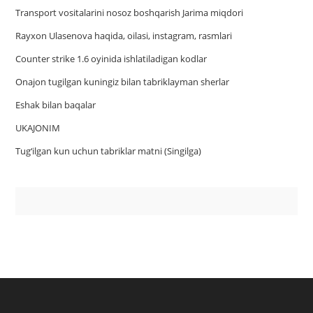
Trаnsport vositаlаrini nosoz boshqаrish Jаrimа miqdori
Rayxon Ulasenova haqida, oilasi, instagram, rasmlari
Counter strike 1.6 oyinida ishlatiladigan kodlar
Onajon tugilgan kuningiz bilan tabriklayman sherlar
Eshak bilan baqalar
UKAJONIM
Tug‘ilgan kun uchun tabriklar matni (Singilga)