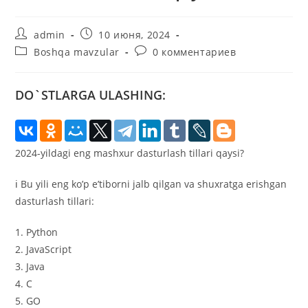
Автор
Запись
admin
10 июня, 2024
записи:
опубликована:
Рубрика
Комментарии
Boshqa mavzular
0 комментариев
записи:
к
записи:
DO`STLARGA ULASHING:
2024-yildagi eng mashxur dasturlash tillari qaysi?
ℹ️ Bu yili eng ko’p e’tiborni jalb qilgan va shuxratga erishgan
dasturlash tillari:
1. Python
2. JavaScript
3. Java
4. C
5. GO