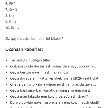
6. PHP
7. Swift
8. Kotlin
9. Rust
10. Ruby
Siz qaysi dasturlash tillarini bilasiz?
Oxshash xabarlar:
Tarixning unutilgan tillari
O'zbekistonda dasturlash sohasida eng yuqori oylik…
Qaysi benzin qaysi mashinaga mos?
Qaysi ilovada eng katta keshbek hozir? (2026 real holat)
Chet eldan olib kelinayotgan go‘shtlar orasida qaysi…
Qaysi bankning bankomatida komissiya eng past?
Qaysi mamlakatda eng koʻp tilda soʻzlashishadi?
Dunyo boʻylab qaysi kasb egalari eng koʻp maosh oladi?