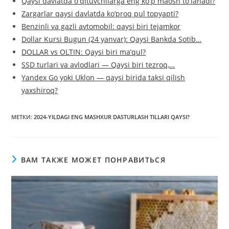
Qaysi davlatda oʻqituvchilarga eng koʻp maosh toʻlanadi?
Zargarlar qaysi davlatda ko‘proq pul topyapti?
Benzinli va gazli avtomobil: qaysi biri tejamkor
Dollar Kursi Bugun (24 yanvar): Qaysi Bankda Sotib…
DOLLAR vs OLTIN: Qaysi biri ma’qul?
SSD turlari va avlodlari — Qaysi biri tezroq,…
Yandex Go yoki Uklon — qaysi birida taksi qilish
yaxshiroq?
МЕТКИ
:
2024-YILDAGI ENG MASHXUR DASTURLASH TILLARI QAYSI?
ВАМ ТАКЖЕ МОЖЕТ ПОНРАВИТЬСЯ