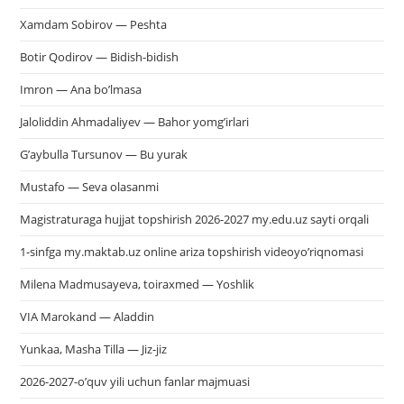
Xamdam Sobirov — Peshta
Botir Qodirov — Bidish-bidish
Imron — Ana bo’lmasa
Jaloliddin Ahmadaliyev — Bahor yomg’irlari
G’aybulla Tursunov — Bu yurak
Mustafo — Seva olasanmi
Magistraturaga hujjat topshirish 2026-2027 my.edu.uz sayti orqali
1-sinfga my.maktab.uz online ariza topshirish videoyo’riqnomasi
Milena Madmusayeva, toiraxmed — Yoshlik
VIA Marokand — Aladdin
Yunkaa, Masha Tilla — Jiz-jiz
2026-2027-o’quv yili uchun fanlar majmuasi