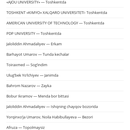
«AJOU UNIVERSITY» — Toshkentda
TOSHKENT «KIMYO» XALQARO UNIVERSITETI- Toshkentda
AMERICAN UNIVERSITY OF TECHNOLOGY — Toshkentda
PDP UNIVERSITY — Toshkentda
Jaloliddin Ahmadaliyev — Erkam
Barhayot Umarov — Tunda kechalar
Toiraxmed — Sog’indim
Ulug’bek Yo’lchiyev — Janimda
Bahrom Nazarov — Zayka
Bobur Ikramov — Menda bor bittasi
Jaloliddin Ahmadaliyev — Ishqning chayqov bozorida
Yorqinxo’ja Umarov, Noila Habibullayeva — Bezori
Afruza — Topolmaysiz