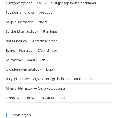
Oliygohlarga qabul 2026-2027: Hujjat topshirish boshlandi
Sevinch Ismoilova — Avtobus
Mirjalol Nematov — Anora
Sardor Mamadaliyev — Ranjimas
Botir Qodirov — Xorazmlik qizlar
Bahrom Nazarov — O’tkinchi yor
Asl Wayne — Mani yuvar
Jaloliddin Ahmadaliyev — Janon
Bu yilgi bitiruvchilarga 6 turdagi shahodatnomalar beriladi
Mirjalol Nematov — Qaro ko’z qo’shiq
Ozoda Nursaidova — To’ylar Muborak
Xisoblagich