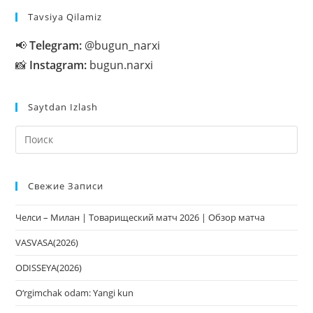
Tavsiya Qilamiz
📢
Telegram:
@bugun_narxi
📸
Instagram:
bugun.narxi
Saytdan Izlash
На
кл
Esc
Свежие Записи
чт
за
Челси – Милан | Товарищеский матч 2026 | Обзор матча
па
пои
VASVASA(2026)
ODISSEYA(2026)
O‘rgimchak odam: Yangi kun