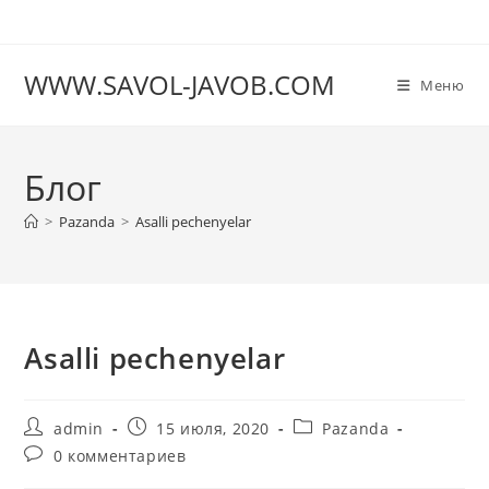
Перейти
к
содержимому
WWW.SAVOL-JAVOB.COM
Меню
Блог
>
Pazanda
>
Asalli pechenyelar
Asalli pechenyelar
Автор
Запись
Рубрика
admin
15 июля, 2020
Pazanda
записи:
опубликована:
записи:
Комментарии
0 комментариев
к