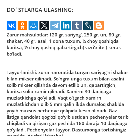
записи:
DO`STLARGA ULASHING:
Zarur mahsulotlar:
120 gr. sariyog‘, 250 gr. un, 80 gr.
shakar, 40 gr. asal, 1 dona tuxum, ¼ choy qoshiqda
koritsa, ½ choy qoshiq qabartirgich(razri’xlitel) kerak
bo‘ladi.
Tayyorlanishi:
xona haroratida turgan sariyog‘ni shakar
bilan mikser qilinadi. So‘ngra unga tuxum bilan asalni
solib mikser qilishda davom etilib un, qabartirgich,
koritsa solib xamir qilinadi. Xamirni 30 daqiqaga
muzlatkichga qo‘yiladi. Vaqt o‘tgach xamirni
muzlatkichdan olib 5 mm qalinlikda dumaloq shaklda
yoyib maxsus pechenye qolipida kesib olinadi. Gaz
listiga qandolat qog‘ozi qo‘yib ustidan pechenyelar terib
chiqiladi va qizigan gaz pechida 180 daraja 10 daqiqaga
qo‘yiladi. Pechenyelar tayyor. Dasturxonga tortishingiz