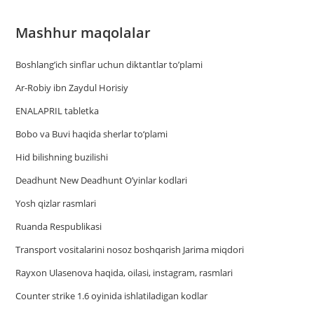
Mashhur maqolalar
Boshlang’ich sinflar uchun diktantlar to’plami
Ar-Robiy ibn Zaydul Horisiy
ENALAPRIL tabletka
Bobo va Buvi haqida sherlar to‘plami
Hid bilishning buzilishi
Deadhunt New Deadhunt O’yinlar kodlari
Yosh qizlar rasmlari
Ruanda Respublikasi
Trаnsport vositаlаrini nosoz boshqаrish Jаrimа miqdori
Rayxon Ulasenova haqida, oilasi, instagram, rasmlari
Counter strike 1.6 oyinida ishlatiladigan kodlar