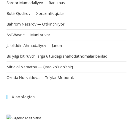
Sardor Mamadaliyev — Ranjimas
Botir Qodirov — Xorazmlik qizlar
Bahrom Nazarov — O’tkinchi yor
Asl Wayne — Mani yuvar
Jaloliddin Ahmadaliyev — Janon
Bu yilgi bitiruvchilarga 6 turdagi shahodatnomalar beriladi
Mirjalol Nematov — Qaro ko’z qo’shiq
Ozoda Nursaidova — To’ylar Muborak
Xisoblagich