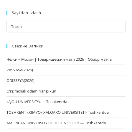
Saytdan Izlash
На
кл
Esc
Свежие Записи
чт
за
Челси – Милан | Товарищеский матч 2026 | Обзор матча
па
пои
VASVASA(2026)
ODISSEYA(2026)
O‘rgimchak odam: Yangi kun
«AJOU UNIVERSITY» — Toshkentda
TOSHKENT «KIMYO» XALQARO UNIVERSITETI- Toshkentda
AMERICAN UNIVERSITY OF TECHNOLOGY — Toshkentda