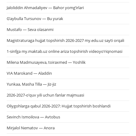
Jaloliddin Ahmadaliyev — Bahor yomg’irlari
G’aybulla Tursunov — Bu yurak
Mustafo — Seva olasanmi
Magistraturaga hujjat topshirish 2026-2027 my.edu.uz sayti orqali
1-sinfga my.maktab.uz online ariza topshirish videoyo’riqnomasi
Milena Madmusayeva, toiraxmed — Yoshlik
VIA Marokand — Aladdin
Yunkaa, Masha Tilla — Jiz-jiz
2026-2027-o’quv yili uchun fanlar majmuasi
Oliygohlarga qabul 2026-2027: Hujjat topshirish boshlandi
Sevinch Ismoilova — Avtobus
Mirjalol Nematov — Anora