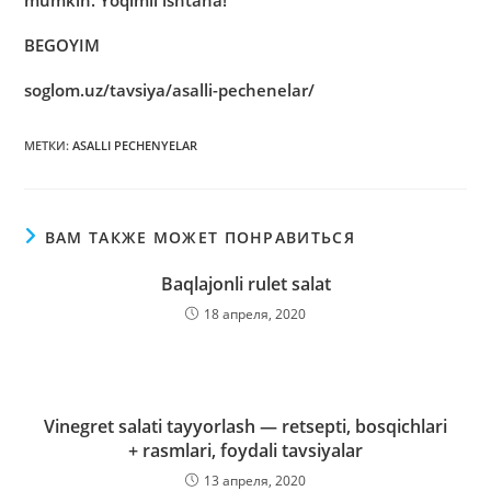
mumkin. Yoqimli ishtaha!
BEGOYIM
soglom.uz/tavsiya/asalli-pechenelar/
МЕТКИ
:
ASALLI PECHENYELAR
ВАМ ТАКЖЕ МОЖЕТ ПОНРАВИТЬСЯ
Baqlajonli rulet salat
18 апреля, 2020
Vinegret salati tayyorlash — retsepti, bosqichlari
+ rasmlari, foydali tavsiyalar
13 апреля, 2020