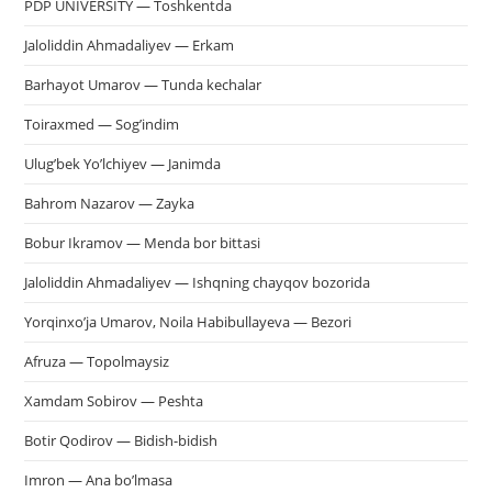
PDP UNIVERSITY — Toshkentda
Jaloliddin Ahmadaliyev — Erkam
Barhayot Umarov — Tunda kechalar
Toiraxmed — Sog’indim
Ulug’bek Yo’lchiyev — Janimda
Bahrom Nazarov — Zayka
Bobur Ikramov — Menda bor bittasi
Jaloliddin Ahmadaliyev — Ishqning chayqov bozorida
Yorqinxo’ja Umarov, Noila Habibullayeva — Bezori
Afruza — Topolmaysiz
Xamdam Sobirov — Peshta
Botir Qodirov — Bidish-bidish
Imron — Ana bo’lmasa