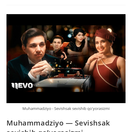
Sog’inganim
Rost
2
Muhammadziyo - Sevishsak sevishib qo'yorasizmi
Muhammadziyo — Sevishsak