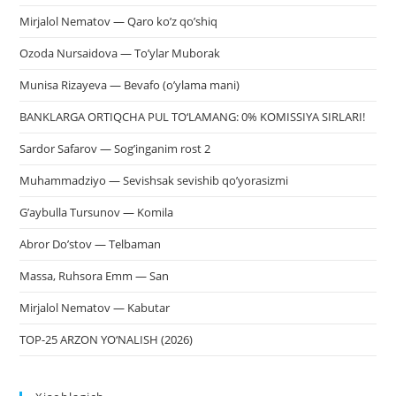
Mirjalol Nematov — Qaro ko’z qo’shiq
Ozoda Nursaidova — To’ylar Muborak
Munisa Rizayeva — Bevafo (o’ylama mani)
BANKLARGA ORTIQCHA PUL TO‘LAMANG: 0% KOMISSIYA SIRLARI!
Sardor Safarov — Sog’inganim rost 2
Muhammadziyo — Sevishsak sevishib qo’yorasizmi
G’aybulla Tursunov — Komila
Abror Do’stov — Telbaman
Massa, Ruhsora Emm — San
Mirjalol Nematov — Kabutar
TOP-25 ARZON YO‘NALISH (2026)