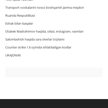
Trаnsport vositаlаrini nosoz boshqаrish Jаrimа miqdori
Ruanda Respublikasi
Eshak bilan baqalar
Otabek Madrahimov haqida, oilasi, instagram, rasmlari
Salomlashish haqida sara sherlar to‘plami
Counter strike 1.6 oyinida ishlatiladigan kodlar
UKAJONIM