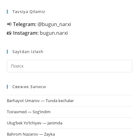
Tavsiya Qilamiz
📢
Telegram:
@bugun_narxi
📸
Instagram:
bugun.narxi
Saytdan Izlash
На
кл
Esc
Свежие Записи
чт
за
Barhayot Umarov — Tunda kechalar
па
пои
Toiraxmed — Sog’indim
Ulug’bek Yo’lchiyev — Janimda
Bahrom Nazarov — Zayka