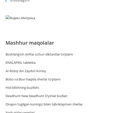
Xisoblagich
Mashhur maqolalar
Boshlang’ich sinflar uchun diktantlar to’plami
ENALAPRIL tabletka
Ar-Robiy ibn Zaydul Horisiy
Bobo va Buvi haqida sherlar to‘plami
Hid bilishning buzilishi
Deadhunt New Deadhunt O’yinlar kodlari
Onajon tugilgan kuningiz bilan tabriklayman sherlar
Yosh qizlar rasmlari