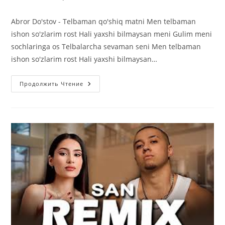
к
записи:
Abror Do'stov - Telbaman qo'shiq matni Men telbaman
ishon so'zlarim rost Hali yaxshi bilmaysan meni Gulim meni
sochlaringa os Telbalarcha sevaman seni Men telbaman
ishon so'zlarim rost Hali yaxshi bilmaysan…
Abror
Продолжить Чтение
Do’stov
—
Telbaman