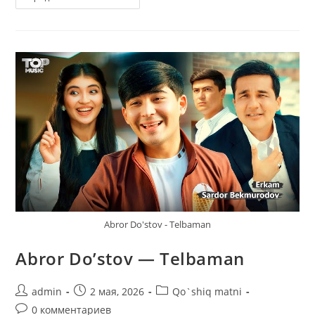
Tursunov
—
Komila
Abror Do'stov - Telbaman
Abror Do’stov — Telbaman
Автор
Запись
Рубрика
admin
2 мая, 2026
Qo`shiq matni
записи:
опубликована:
записи:
Комментарии
0 комментариев