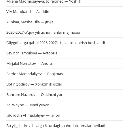
Milena Madmusayeva, toiraxmed — Yoshlik
VIA Marokand — Aladdin
Yunkaa, Masha Tilla — Jiz-jiz
2026-2027-o’quv yili uchun fanlar majmuasi
Oliygohlarga qabul 2026-2027: Hujjat topshirish boshlandi
Sevinch Ismoilova — Avtobus
Mirjalol Nematov — Anora
Sardor Mamadaliyev — Ranjimas
Botir Qodirov — Xorazmlik qizlar
Bahrom Nazarov — O’tkinchi yor
Asl Wayne — Mani yuvar
Jaloliddin Ahmadaliyev — Janon
Bu yilgi bitiruvchilarga 6 turdagi shahodatnomalar beriladi