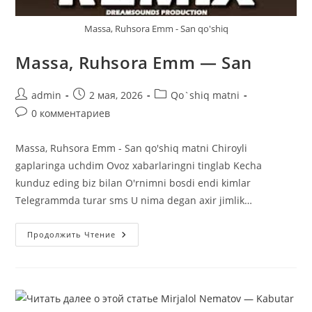
Massa, Ruhsora Emm - San qo'shiq
Massa, Ruhsora Emm — San
Автор
Запись
Рубрика
admin
2 мая, 2026
Qo`shiq matni
записи:
опубликована:
записи:
Комментарии
0 комментариев
к
записи:
Massa, Ruhsora Emm - San qo'shiq matni Chiroyli
gaplaringa uchdim Ovoz xabarlaringni tinglab Kecha
kunduz eding biz bilan O'rnimni bosdi endi kimlar
Telegrammda turar sms U nima degan axir jimlik…
Massa,
Продолжить Чтение
Ruhsora
Emm
—
San