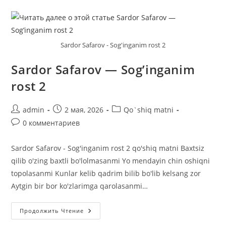
KOMISSIYA
SIRLARI!
Sardor Safarov - Sog'inganim rost 2
Sardor Safarov — Sog’inganim
rost 2
Автор
Запись
Рубрика
admin
2 мая, 2026
Qo`shiq matni
записи:
опубликована:
записи:
Комментарии
0 комментариев
к
записи:
Sardor Safarov - Sog'inganim rost 2 qo'shiq matni Baxtsiz
qilib o'zing baxtli bo'lolmasanmi Yo mendayin chin oshiqni
topolasanmi Kunlar kelib qadrim bilib bo'lib kelsang zor
Aytgin bir bor ko'zlarimga qarolasanmi…
Sardor
Продолжить Чтение
Safarov
—