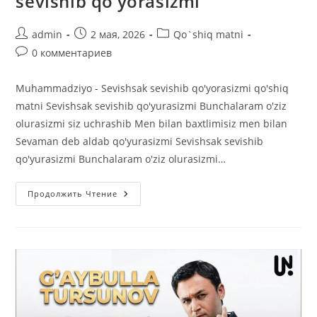
sevishib qo’yorasizmi
Автор
Запись
Рубрика
admin
2 мая, 2026
Qo`shiq matni
записи:
опубликована:
записи:
Комментарии
0 комментариев
к
записи:
Muhammadziyo - Sevishsak sevishib qo'yorasizmi qo'shiq
matni Sevishsak sevishib qo'yurasizmi Bunchalaram o'ziz
olurasizmi siz uchrashib Men bilan baxtlimisiz men bilan
Sevaman deb aldab qo'yurasizmi Sevishsak sevishib
qo'yurasizmi Bunchalaram o'ziz olurasizmi…
Muhammadziyo
Продолжить Чтение
—
Sevishsak
Sevishib
Qo’yorasizmi