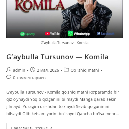
G'aybulla Tursunov - Komila
G’aybulla Tursunov — Komila
Автор
Запись
Рубрика
admin
2 мая, 2026
Qo`shiq matni
записи:
опубликована:
записи:
Комментарии
0 комментариев
к
записи:
G'aybulla Tursunov - Komila qo'shiq matni Ro'paramda bir
qiz o'ynaydi Yoqib qolganini bilmaydi Manga qarab sekin
jilmaydi Yuragim urishdan to'xtaydi Sevib qolganimni
bilsaydi Olib ketsam yorim bo'lsaydi Qancha bo'lsa mehr…
G’aybulla
Продолжить Чтение