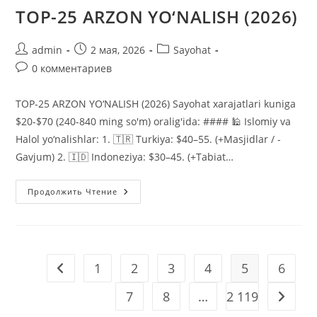
TOP-25 ARZON YO‘NALISH (2026)
Автор
Запись
Рубрика
admin
2 мая, 2026
Sayohat
записи:
опубликована:
записи:
Комментарии
0 комментариев
к
записи:
TOP-25 ARZON YO‘NALISH (2026) Sayohat xarajatlari kuniga
$20-$70 (240-840 ming so'm) oralig'ida: #### 🕌 Islomiy va
Halol yo‘nalishlar: 1. 🇹🇷 Turkiya: $40–55. (+Masjidlar / -
Gavjum) 2. 🇮🇩 Indoneziya: $30–45. (+Tabiat…
TOP-
Продолжить Чтение
25
ARZON
YO‘NALISH
(2026)
1
2
3
4
5
6
Перейти на предыдущую страницу
7
8
…
2 119
Перейт