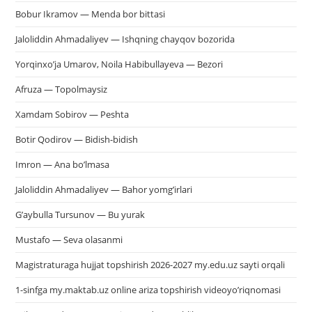
Bobur Ikramov — Menda bor bittasi
Jaloliddin Ahmadaliyev — Ishqning chayqov bozorida
Yorqinxo’ja Umarov, Noila Habibullayeva — Bezori
Afruza — Topolmaysiz
Xamdam Sobirov — Peshta
Botir Qodirov — Bidish-bidish
Imron — Ana bo’lmasa
Jaloliddin Ahmadaliyev — Bahor yomg’irlari
G’aybulla Tursunov — Bu yurak
Mustafo — Seva olasanmi
Magistraturaga hujjat topshirish 2026-2027 my.edu.uz sayti orqali
1-sinfga my.maktab.uz online ariza topshirish videoyo’riqnomasi