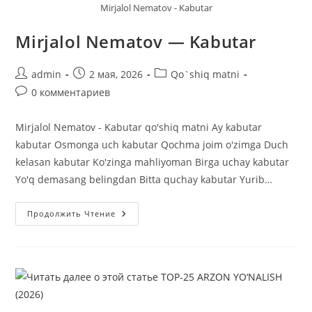
Mirjalol Nematov - Kabutar
Mirjalol Nematov — Kabutar
Автор
Запись
Рубрика
admin
2 мая, 2026
Qo`shiq matni
записи:
опубликована:
записи:
Комментарии
0 комментариев
к
записи:
Mirjalol Nematov - Kabutar qo'shiq matni Ay kabutar
kabutar Osmonga uch kabutar Qochma joim o'zimga Duch
kelasan kabutar Ko'zinga mahliyoman Birga uchay kabutar
Yo'q demasang belingdan Bitta quchay kabutar Yurib…
Mirjalol
Продолжить Чтение
Nematov
—
Kabutar