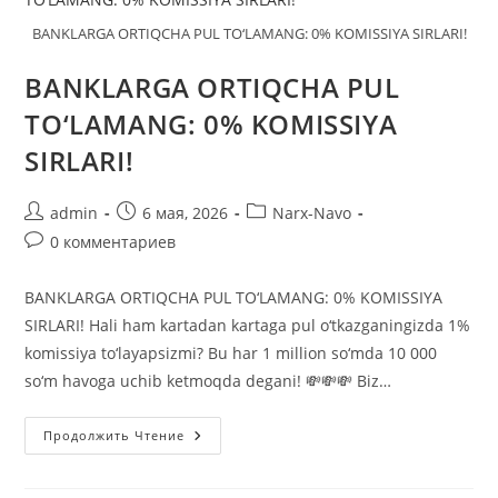
BANKLARGA ORTIQCHA PUL TO‘LAMANG: 0% KOMISSIYA SIRLARI!
BANKLARGA ORTIQCHA PUL
TO‘LAMANG: 0% KOMISSIYA
SIRLARI!
Автор
Запись
Рубрика
admin
6 мая, 2026
Narx-Navo
записи:
опубликована:
записи:
Комментарии
0 комментариев
к
записи:
BANKLARGA ORTIQCHA PUL TO‘LAMANG: 0% KOMISSIYA
SIRLARI! ​Hali ham kartadan kartaga pul o‘tkazganingizda 1%
komissiya to‘layapsizmi? Bu har 1 million so‘mda 10 000
so‘m havoga uchib ketmoqda degani! 💸💸💸 ​Biz…
BANKLARGA
Продолжить Чтение
ORTIQCHA
PUL
TO‘LAMANG:
0%