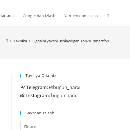
Переключи
траница
Google dan izlash
Yandex dan izlash
поиск
>
Texnika
>
Signalni yaxshi ushlaydigan Top-10 smartfon
по
Tavsiya Qilamiz
веб-
📢
Telegram:
@bugun_narxi
📸
Instagram:
bugun.narxi
сайту
Saytdan Izlash
Нажмите