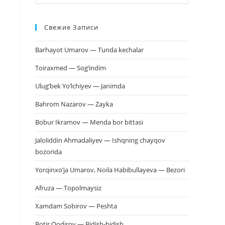
клавишу
Escape,
Свежие Записи
чтобы
закрыть
Barhayot Umarov — Tunda kechalar
панель
поиска.
Toiraxmed — Sog’indim
Ulug’bek Yo’lchiyev — Janimda
Bahrom Nazarov — Zayka
Bobur Ikramov — Menda bor bittasi
Jaloliddin Ahmadaliyev — Ishqning chayqov
bozorida
Yorqinxo’ja Umarov, Noila Habibullayeva — Bezori
Afruza — Topolmaysiz
Xamdam Sobirov — Peshta
Botir Qodirov — Bidish-bidish