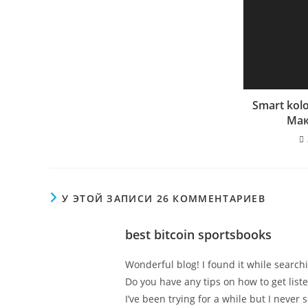
Smart kol
Мак
У ЭТОЙ ЗАПИСИ 26 КОММЕНТАРИЕВ
best bitcoin sportsbooks
Wonderful blog! I found it while searc
Do you have any tips on how to get lis
I’ve been trying for a while but I never 