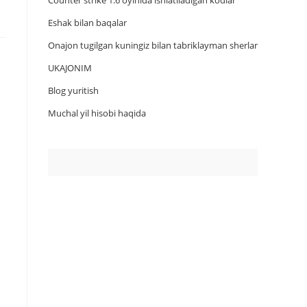
Counter strike 1.6 oyinida ishlatiladigan kodlar
Eshak bilan baqalar
Onajon tugilgan kuningiz bilan tabriklayman sherlar
UKAJONIM
Blog yuritish
Muchal yil hisobi haqida