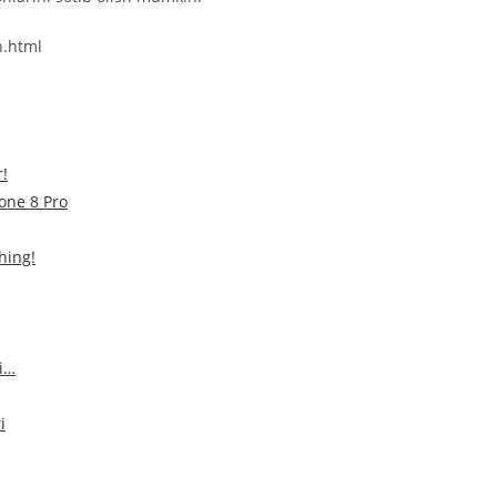
n.html
!
ne 8 Pro
hing!
hi…
i