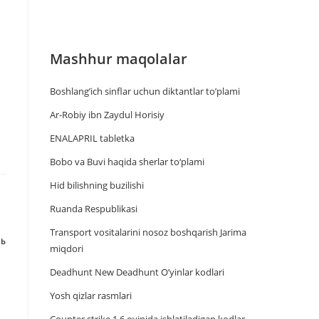
Mashhur maqolalar
Boshlang’ich sinflar uchun diktantlar to’plami
Ar-Robiy ibn Zaydul Horisiy
ENALAPRIL tabletka
Bobo va Buvi haqida sherlar to‘plami
Hid bilishning buzilishi
Ruanda Respublikasi
Trаnsport vositаlаrini nosoz boshqаrish Jаrimа
ТЬ
miqdori
Deadhunt New Deadhunt O’yinlar kodlari
Yosh qizlar rasmlari