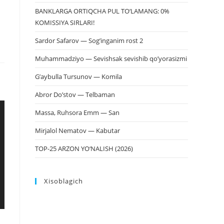
BANKLARGA ORTIQCHA PUL TO‘LAMANG: 0%
KOMISSIYA SIRLARI!
Sardor Safarov — Sog’inganim rost 2
Muhammadziyo — Sevishsak sevishib qo’yorasizmi
G’aybulla Tursunov — Komila
Abror Do’stov — Telbaman
Massa, Ruhsora Emm — San
Mirjalol Nematov — Kabutar
TOP-25 ARZON YO‘NALISH (2026)
Xisoblagich