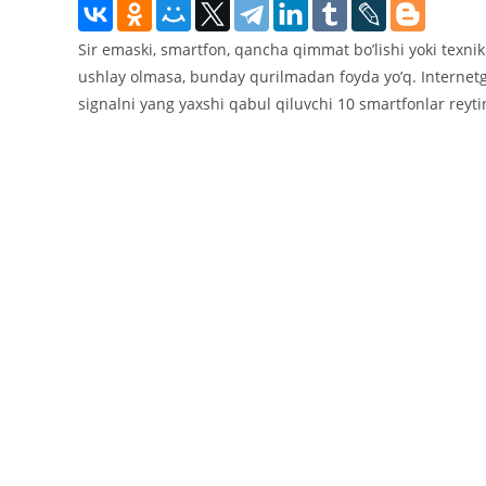
Sir emaski, smartfon, qancha qimmat boʼlishi yoki texnik
ushlay olmasa, bunday qurilmadan foyda yoʼq. Internetga
signalni yang yaxshi qabul qiluvchi 10 smartfonlar reytin