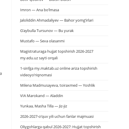
Imron — Ana bo’lmasa
Jaloliddin Ahmadaliyev — Bahor yomg’irlari
G’aybulla Tursunov — Bu yurak
Mustafo — Seva olasanmi
Magistraturaga hujjat topshirish 2026-2027
my.edu.uz sayti orqali
1-sinfga my.maktab.uz online ariza topshirish
ja
videoyo’riqnomasi
Milena Madmusayeva, toiraxmed — Yoshlik
VIA Marokand — Aladdin
Yunkaa, Masha Tilla — Jiz-jiz
2026-2027-o’quv yili uchun fanlar majmuasi
Oliygohlarga qabul 2026-2027: Hujjat topshirish