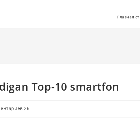
Главная с
ydigan Top-10 smartfon
нтарии
ентариев 26
: