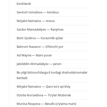
boshlandi
Sevinch Ismoilova — Avtobus
Mirjalol Nematov — Anora
Sardor Mamadaliyev — Ranjimas
Botir Qodirov — Xorazmlik qizlar
Bahrom Nazarov — O’tkinchi yor
Asl Wayne — Mani yuvar
Jaloliddin Ahmadaliyev — Janon
Bu yilgi bitiruvchilarga 6 turdagi shahodatnomalar
beriladi
Mirjalol Nematov — Qaro ko’z qo’shiq
Ozoda Nursaidova — To’ylar Muborak
Munisa Rizayeva — Bevafo (o’ylama mani)