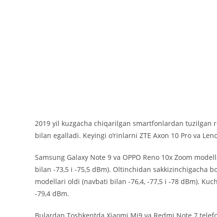
2019 yil kuzgacha chiqarilgan smartfonlardan tuzilgan r
bilan egalladi. Keyingi oʼrinlarni ZTE Axon 10 Pro va Leno
Samsung Galaxy Note 9 va OPPO Reno 10x Zoom modellari 
bilan -73,5 i -75,5 dBm). Oltinchidan sakkizinchigacha b
modellari oldi (navbati bilan -76,4, -77,5 i -78 dBm). Ku
-79,4 dBm.
Bulardan Toshkentda Xiaomi Mi9 va Redmi Note 7 telefo