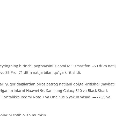
eytingning birinchi pogʼonasini Xiaomi Mi9 smartfoni -69 dBm nati
vo Z6 Pro -71 dBm natija bilan qoʼlga kiritishdi.
yuqoridagilardan biroz patroq natijani qoʼlga kiritishdi (navbati
oʼlgan oʼrinlarni Huawei 9e, Samsung Galaxy S10 va Black Shark
chli oʼntalikka Redmi Note 7 va OnePlus 6 yakun yasadi — -78,5 va
nlarini sotib olish mumkin.