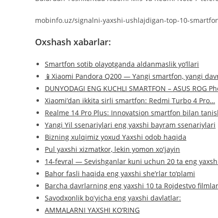
mobinfo.uz/signalni-yaxshi-ushlajdigan-top-10-smartfo
Oxshash xabarlar:
Smartfon sotib olayotganda aldanmaslik yo‘llari
📱Xiaomi Pandora Q200 — Yangi smartfon, yangi davr
DUNYODAGI ENG KUCHLI SMARTFON – ASUS ROG Pho
Xiaomi’dan ikkita sirli smartfon: Redmi Turbo 4 Pro…
Realme 14 Pro Plus: Innovatsion smartfon bilan tanis
Yangi Yil ssenariylari eng yaxshi bayram ssenariylari
Bizning xulqimiz yoxud Yaxshi odob haqida
Pul yaxshi xizmatkor, lekin yomon xo'jayin
14-fevral — Sevishganlar kuni uchun 20 ta eng yaxs
Bahor fasli haqida eng yaxshi she’rlar to‘plami
Barcha davrlarning eng yaxshi 10 ta Rojdestvo filmlar
Savodxonlik boʻyicha eng yaxshi davlatlar:
AMMALARNI YAXSHI KO‘RING