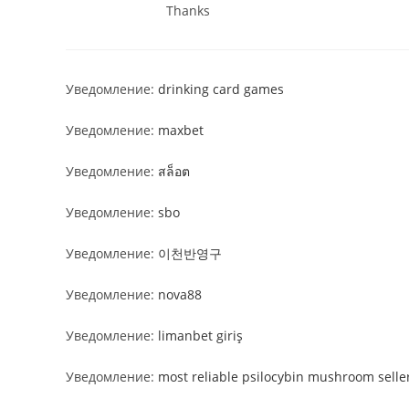
Thanks
Уведомление:
drinking card games
Уведомление:
maxbet
Уведомление:
สล็อต
Уведомление:
sbo
Уведомление:
이천반영구
Уведомление:
nova88
Уведомление:
limanbet giriş
Уведомление:
most reliable psilocybin mushroom selle