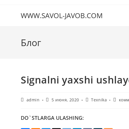
Перейти
к
WWW.SAVOL-JAVOB.COM
содержимому
Блог
Signalni yaxshi ushla
Автор
Запись
Рубрика
Комме
admin
5 июня, 2020
Texnika
комм
записи:
опубликована:
записи:
к
записи
DO`STLARGA ULASHING: