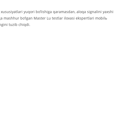
 xususiyatlari yuqori boʼlishiga qaramasdan, aloqa signalini yaxshi
 mashhur boʼlgan Master Lu testlar ilovasi ekspertlari mobilь
gini tuzib chiqdi.