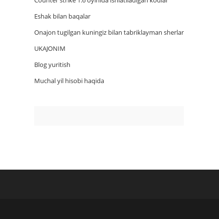
Counter strike 1.6 oyinida ishlatiladigan kodlar
Eshak bilan baqalar
Onajon tugilgan kuningiz bilan tabriklayman sherlar
UKAJONIM
Blog yuritish
Muchal yil hisobi haqida