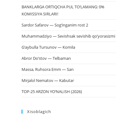
BANKLARGA ORTIQCHA PUL TO‘LAMANG: 0%
KOMISSIYA SIRLARI!
Sardor Safarov — Sog’inganim rost 2
Muhammadziyo — Sevishsak sevishib qo’yorasizmi
G’aybulla Tursunov — Komila
Abror Do’stov — Telbaman
Massa, Ruhsora Emm — San
Mirjalol Nematov — Kabutar
TOP-25 ARZON YO‘NALISH (2026)
Xisoblagich