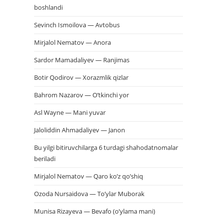
boshlandi
Sevinch Ismoilova — Avtobus
Mirjalol Nematov — Anora
Sardor Mamadaliyev — Ranjimas
Botir Qodirov — Xorazmlik qizlar
Bahrom Nazarov — O’tkinchi yor
Asl Wayne — Mani yuvar
Jaloliddin Ahmadaliyev — Janon
Bu yilgi bitiruvchilarga 6 turdagi shahodatnomalar
beriladi
Mirjalol Nematov — Qaro ko’z qo’shiq
Ozoda Nursaidova — To’ylar Muborak
Munisa Rizayeva — Bevafo (o’ylama mani)