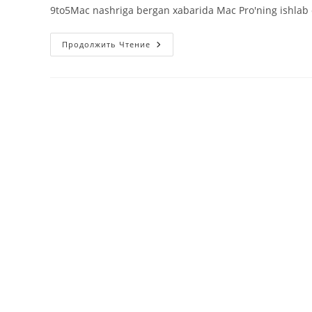
9to5Mac nashriga bergan xabarida Mac Pro'ning ishlab chi
Mac
Продолжить Чтение
Pro
Davri
O’tdi