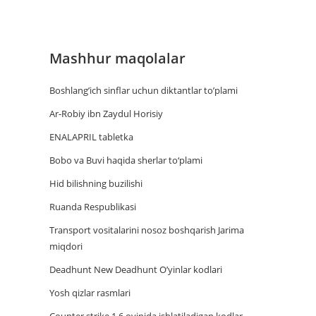
Mashhur maqolalar
Boshlang’ich sinflar uchun diktantlar to’plami
Ar-Robiy ibn Zaydul Horisiy
ENALAPRIL tabletka
Bobo va Buvi haqida sherlar to‘plami
Hid bilishning buzilishi
Ruanda Respublikasi
Trаnsport vositаlаrini nosoz boshqаrish Jаrimа
miqdori
Deadhunt New Deadhunt O’yinlar kodlari
Yosh qizlar rasmlari