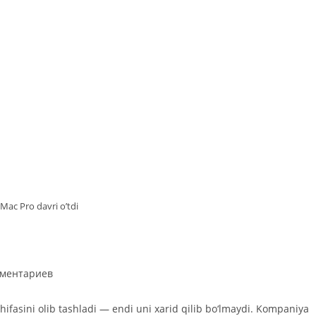
 Mac Pro davri o’tdi
арии
мментариев
ahifasini olib tashladi — endi uni xarid qilib bo‘lmaydi. Kompaniya