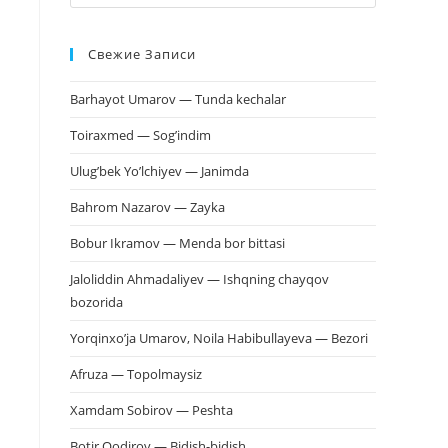
клавишу
Escape,
Свежие Записи
чтобы
закрыть
Barhayot Umarov — Tunda kechalar
панель
поиска.
Toiraxmed — Sog’indim
Ulug’bek Yo’lchiyev — Janimda
Bahrom Nazarov — Zayka
Bobur Ikramov — Menda bor bittasi
Jaloliddin Ahmadaliyev — Ishqning chayqov
bozorida
Yorqinxo’ja Umarov, Noila Habibullayeva — Bezori
Afruza — Topolmaysiz
Xamdam Sobirov — Peshta
Botir Qodirov — Bidish-bidish