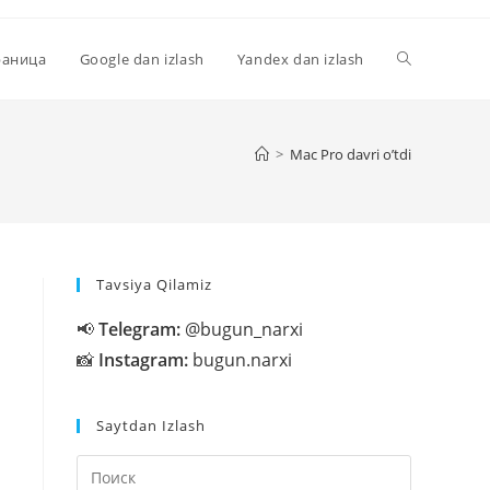
Переключи
раница
Google dan izlash
Yandex dan izlash
поиск
>
Mac Pro davri o’tdi
по
Tavsiya Qilamiz
веб-
📢
Telegram:
@bugun_narxi
📸
Instagram:
bugun.narxi
сайту
Saytdan Izlash
Нажмите