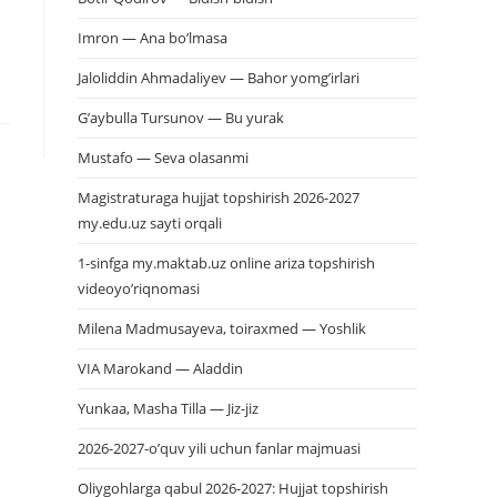
Imron — Ana bo’lmasa
Jaloliddin Ahmadaliyev — Bahor yomg’irlari
G’aybulla Tursunov — Bu yurak
Mustafo — Seva olasanmi
Magistraturaga hujjat topshirish 2026-2027
my.edu.uz sayti orqali
1-sinfga my.maktab.uz online ariza topshirish
videoyo’riqnomasi
Milena Madmusayeva, toiraxmed — Yoshlik
VIA Marokand — Aladdin
Yunkaa, Masha Tilla — Jiz-jiz
2026-2027-o’quv yili uchun fanlar majmuasi
Oliygohlarga qabul 2026-2027: Hujjat topshirish