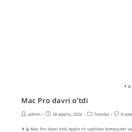
👨‍💻
Mac Pro davri o’tdi
Автор
Запись
Рубрика
Коммент
admin
28 марта, 2026
Texnika
0 ко
записи:
опубликована:
записи:
к
записи:
👨‍💻 Mac Pro davri o’tdi Apple o‘z saytidan kompyuter s