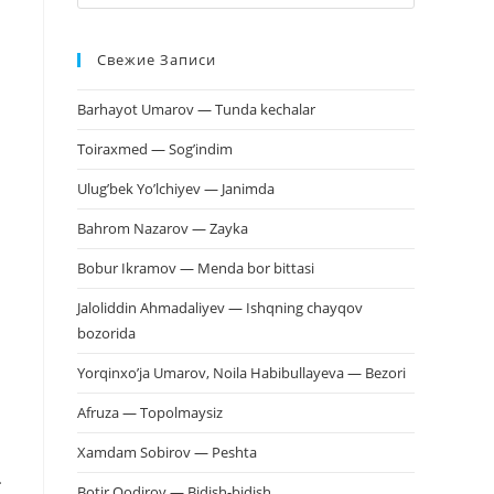
клавишу
Escape,
Свежие Записи
чтобы
закрыть
Barhayot Umarov — Tunda kechalar
панель
поиска.
Toiraxmed — Sog’indim
Ulug’bek Yo’lchiyev — Janimda
Bahrom Nazarov — Zayka
Bobur Ikramov — Menda bor bittasi
Jaloliddin Ahmadaliyev — Ishqning chayqov
bozorida
Yorqinxo’ja Umarov, Noila Habibullayeva — Bezori
Afruza — Topolmaysiz
Xamdam Sobirov — Peshta
…
Botir Qodirov — Bidish-bidish