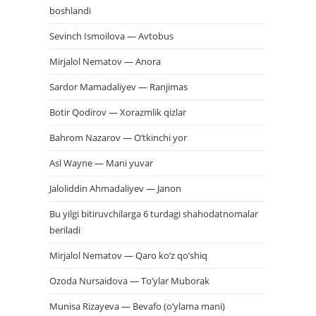
boshlandi
Sevinch Ismoilova — Avtobus
Mirjalol Nematov — Anora
Sardor Mamadaliyev — Ranjimas
Botir Qodirov — Xorazmlik qizlar
Bahrom Nazarov — O’tkinchi yor
Asl Wayne — Mani yuvar
Jaloliddin Ahmadaliyev — Janon
Bu yilgi bitiruvchilarga 6 turdagi shahodatnomalar
beriladi
Mirjalol Nematov — Qaro ko’z qo’shiq
Ozoda Nursaidova — To’ylar Muborak
Munisa Rizayeva — Bevafo (o’ylama mani)