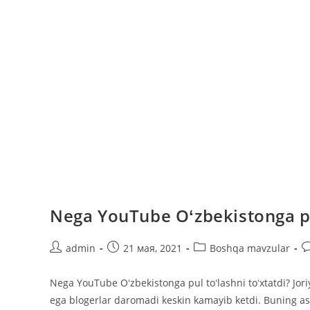
Nega YouTube Oʻzbekistonga pul
Автор
Запись
Рубрика
К
admin
21 мая, 2021
Boshqa mavzular
записи:
опубликована:
записи:
к
з
Nega YouTube Oʻzbekistonga pul toʻlashni toʻxtatdi? Jori
ega blogerlar daromadi keskin kamayib ketdi. Buning as