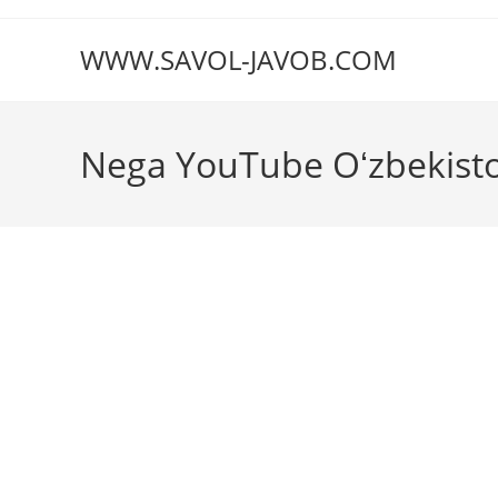
Перейти
к
WWW.SAVOL-JAVOB.COM
содержимому
Nega YouTube Oʻzbekiston