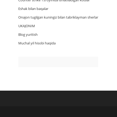
Counter strike 1.6 oyinida ishlatiladigan kodlar
Eshak bilan baqalar
Onajon tugilgan kuningiz bilan tabriklayman sherlar
UKAJONIM
Blog yuritish
Muchal yil hisobi haqida