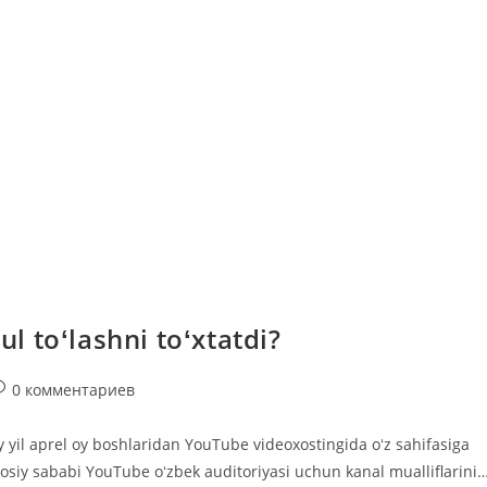
 toʻlashni toʻxtatdi?
омментарии
0 комментариев
аписи:
y yil aprel oy boshlaridan YouTube videoxostingida oʻz sahifasiga
osiy sababi YouTube oʻzbek auditoriyasi uchun kanal mualliflarini