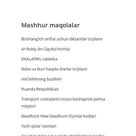
Mashhur maqolalar
Boshlang’ich sinflar uchun diktantlar to’plami
Ar-Robiy ibn Zaydul Horisiy
ENALAPRIL tabletka
Bobo va Buvi haqida sherlar to‘plami
Hid bilishning buzilishi
Ruanda Respublikasi
Trаnsport vositаlаrini nosoz boshqаrish Jаrimа
miqdori
Deadhunt New Deadhunt O’yinlar kodlari
Yosh qizlar rasmlari