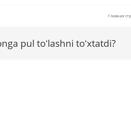
Главная ст
ga pul toʻlashni toʻxtatdi?