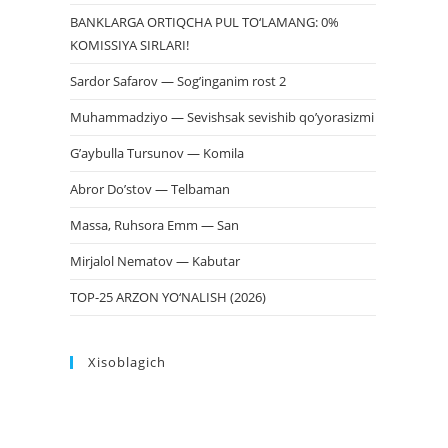
BANKLARGA ORTIQCHA PUL TO‘LAMANG: 0%
KOMISSIYA SIRLARI!
Sardor Safarov — Sog’inganim rost 2
Muhammadziyo — Sevishsak sevishib qo’yorasizmi
G’aybulla Tursunov — Komila
Abror Do’stov — Telbaman
Massa, Ruhsora Emm — San
Mirjalol Nematov — Kabutar
TOP-25 ARZON YO‘NALISH (2026)
Xisoblagich