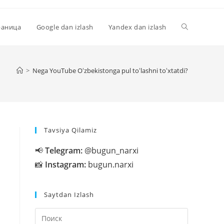
Переключи
раница
Google dan izlash
Yandex dan izlash
поиск
>
Nega YouTube Oʻzbekistonga pul toʻlashni toʻxtatdi?
по
Tavsiya Qilamiz
веб-
📢
Telegram:
@bugun_narxi
📸
Instagram:
bugun.narxi
сайту
Saytdan Izlash
Нажмите