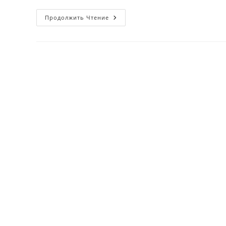
Nega
Продолжить Чтение
YouTube
Oʻzbekistonga
Pul
Toʻlashni
Toʻxtatdi?