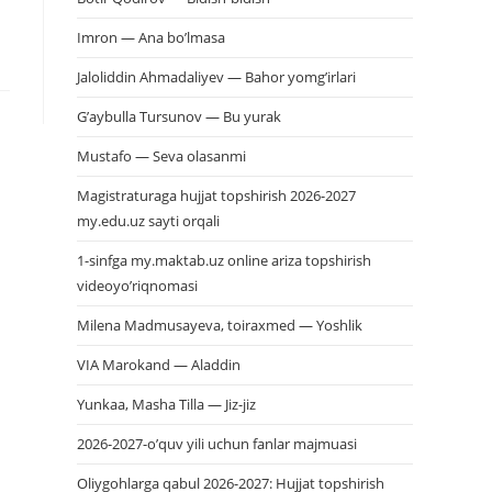
Imron — Ana bo’lmasa
Jaloliddin Ahmadaliyev — Bahor yomg’irlari
G’aybulla Tursunov — Bu yurak
Mustafo — Seva olasanmi
Magistraturaga hujjat topshirish 2026-2027
my.edu.uz sayti orqali
1-sinfga my.maktab.uz online ariza topshirish
videoyo’riqnomasi
Milena Madmusayeva, toiraxmed — Yoshlik
VIA Marokand — Aladdin
Yunkaa, Masha Tilla — Jiz-jiz
2026-2027-o’quv yili uchun fanlar majmuasi
Oliygohlarga qabul 2026-2027: Hujjat topshirish