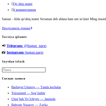
опубликована:
Рубрика
Qo`shiq matni
записи:
Комментарии
0 комментариев
к
Saman - Alda qo'shiq matni Sevaman deb aldasa ham uni so'zlari Ming insonl
записи:
Saman
Продолжить чтение
—
Tavsiya qilamiz
Alda
📢
Telegram:
@bugun_narxi
📸
Instagram:
bugun.narxi
Saytdan izlash
Нажмите
клавишу
Свежие записи
Escape,
Barhayot Umarov — Tunda kechalar
чтобы
Toiraxmed — Sog’indim
закрыть
Ulug’bek Yo’lchiyev — Janimda
панель
Bahrom Nazarov — Zayka
поиска.