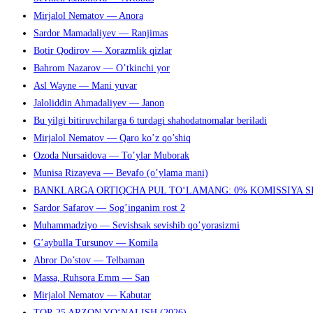
Mirjalol Nematov — Anora
Sardor Mamadaliyev — Ranjimas
Botir Qodirov — Xorazmlik qizlar
Bahrom Nazarov — O’tkinchi yor
Asl Wayne — Mani yuvar
Jaloliddin Ahmadaliyev — Janon
Bu yilgi bitiruvchilarga 6 turdagi shahodatnomalar beriladi
Mirjalol Nematov — Qaro ko’z qo’shiq
Ozoda Nursaidova — To’ylar Muborak
Munisa Rizayeva — Bevafo (o’ylama mani)
BANKLARGA ORTIQCHA PUL TO‘LAMANG: 0% KOMISSIYA S
Sardor Safarov — Sog’inganim rost 2
Muhammadziyo — Sevishsak sevishib qo’yorasizmi
G’aybulla Tursunov — Komila
Abror Do’stov — Telbaman
Massa, Ruhsora Emm — San
Mirjalol Nematov — Kabutar
TOP-25 ARZON YO‘NALISH (2026)