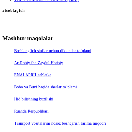
xisoblagich
Mashhur maqolalar
Boshlang’ich sinflar uchun diktantlar to’plami
Ar-Robiy ibn Zaydul Horisiy
ENALAPRIL tabletka
Bobo va Buvi haqida sherlar to‘plami
Hid bilishning buzilishi
Ruanda Respublikasi
Trаnsport vositаlаrini nosoz boshqаrish Jаrimа miqdori