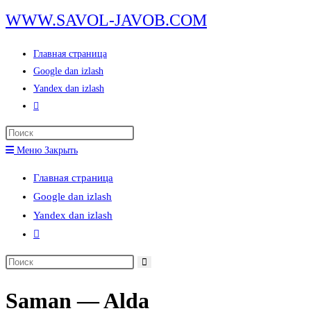
Перейти
WWW.SAVOL-JAVOB.COM
к
содержимому
Главная страница
Google dan izlash
Yandex dan izlash
Переключить
поиск
Нажмите
по
клавишу
Меню
Закрыть
веб-
Escape,
сайту
Главная страница
чтобы
Google dan izlash
закрыть
Yandex dan izlash
панель
Переключить
поиска.
поиск
Поиск
по
на
веб-
Saman — Alda
сайте
сайту