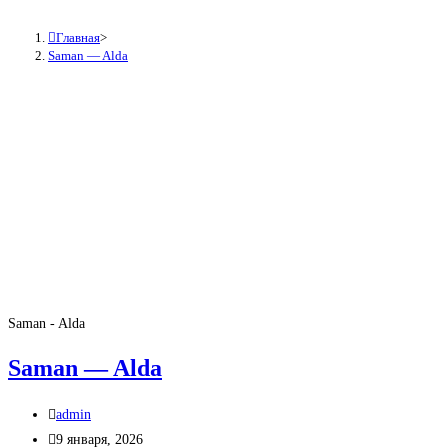
Главная
>
Saman — Alda
Saman - Alda
Saman — Alda
Автор
admin
записи:
Запись
9 января, 2026