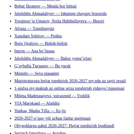
Bobur Ikramov — Menda bor bittasi
Jaloliddin Ahmadaliyev — Ishqning chayqov bozorida
Yorqinxo’ja Umarov, Noila Habibullayeva — Bezori
Afruza — Topolmaysiz
Xamdam Sobirov — Peshta
Botir Qodirov — Bidish-bidish
Imron — Ana bo’lmasa
Jaloliddin Ahmadaliyev — Bahor yomg’irlari
G’aybulla Tursunov — Bu yurak
Mustafo — Seva olasanmi
Magistraturaga hujjat topshirish 2026-2027 my.edu.uz sayti orqali
1-sinfga my.maktab.uz online ariza topshirish videoyo’riqnomasi
Milena Madmusayeva, toiraxmed — Yoshlik
VIA Marokand — Aladdin
Yunkaa, Masha Tilla — Jiz-jiz
2026-2027-o’quv yili uchun fanlar majmuasi
Oliygohlarga qabul 2026-2027: Hujjat topshirish boshlandi
Sevinch Ismoilova — Avtobus