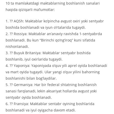
10 ta mamlakatdagi maktablarning boshlanish sanalari
haqida qiziqarli ma’lumotlar:
1. ?? AQSh: Maktablar ko’pincha avgust oxiri yoki sentyabr
boshida boshlanadi va iyun o’rtalarida tugaydi.
2. ?? Rossiya: Maktablar an’anaviy ravishda 1-sentyabrda
boshlanadi. Bu kun “Birinchi qo’ng’iroq” kuni sifatida
nishonlanadi.
3. ?? Buyuk Britaniya: Maktablar sentyabr boshida
boshlanib, iyul oxirlarida tugaydi.
4. ?? Yaponiya: Yaponiyada o’quv yili aprel oyida boshlanadi
va mart oyida tugaydi. Ular yangi o’quv yilini bahorning
boshlanishi bilan bog’laydilar.
5. ?? Germaniya: Har bir federal shtatning boshlanish
sanasi farqlanadi, lekin aksariyat hollarda avgust yoki
sentyabr oyida boshlanadi.
6. ?? Fransiya: Maktablar sentabr oyining boshlarida
boshlanadi va iyul oyigacha davom etadi.