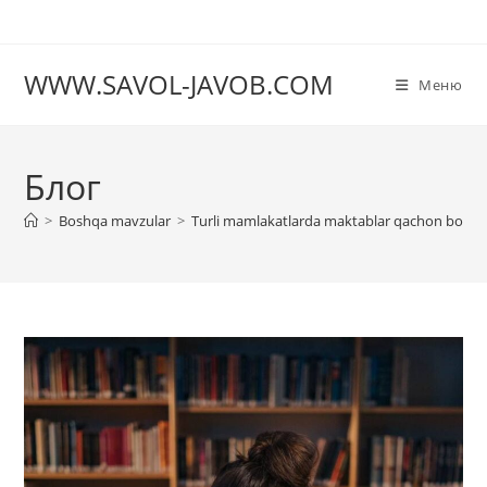
Перейти
к
содержимому
WWW.SAVOL-JAVOB.COM
Меню
Блог
>
Boshqa mavzular
>
Turli mamlakatlarda maktablar qachon boshl