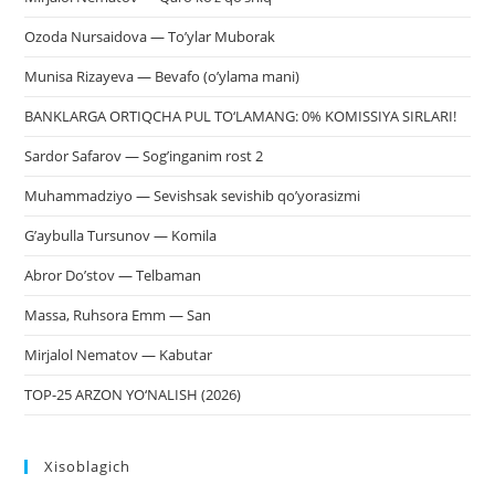
Ozoda Nursaidova — To’ylar Muborak
Munisa Rizayeva — Bevafo (o’ylama mani)
BANKLARGA ORTIQCHA PUL TO‘LAMANG: 0% KOMISSIYA SIRLARI!
Sardor Safarov — Sog’inganim rost 2
Muhammadziyo — Sevishsak sevishib qo’yorasizmi
G’aybulla Tursunov — Komila
Abror Do’stov — Telbaman
Massa, Ruhsora Emm — San
Mirjalol Nematov — Kabutar
TOP-25 ARZON YO‘NALISH (2026)
Xisoblagich