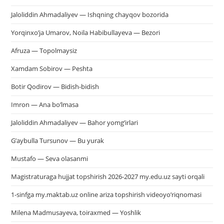
Jaloliddin Ahmadaliyev — Ishqning chayqov bozorida
Yorqinxo’ja Umarov, Noila Habibullayeva — Bezori
Afruza — Topolmaysiz
Xamdam Sobirov — Peshta
Botir Qodirov — Bidish-bidish
Imron — Ana bo’lmasa
Jaloliddin Ahmadaliyev — Bahor yomg’irlari
G’aybulla Tursunov — Bu yurak
Mustafo — Seva olasanmi
Magistraturaga hujjat topshirish 2026-2027 my.edu.uz sayti orqali
1-sinfga my.maktab.uz online ariza topshirish videoyo’riqnomasi
Milena Madmusayeva, toiraxmed — Yoshlik