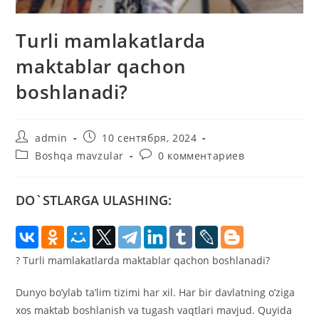
Turli mamlakatlarda
maktablar qachon
boshlanadi?
Автор
Запись
admin
10 сентября, 2024
записи:
опубликована:
Рубрика
Комментарии
Boshqa mavzular
0 комментариев
записи:
к
записи:
DO`STLARGA ULASHING:
? Turli mamlakatlarda maktablar qachon boshlanadi?
Dunyo bo’ylab ta’lim tizimi har xil. Har bir davlatning o’ziga
xos maktab boshlanish va tugash vaqtlari mavjud. Quyida