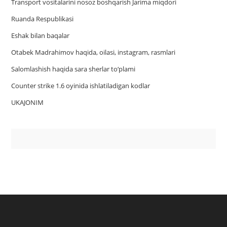
Trаnsport vositаlаrini nosoz boshqаrish Jаrimа miqdori
Ruanda Respublikasi
Eshak bilan baqalar
Otabek Madrahimov haqida, oilasi, instagram, rasmlari
Salomlashish haqida sara sherlar to‘plami
Counter strike 1.6 oyinida ishlatiladigan kodlar
UKAJONIM