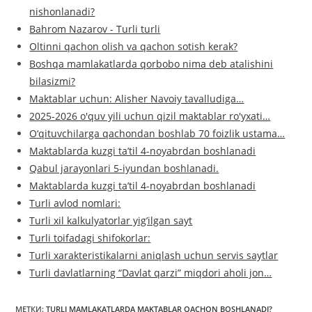
nishonlanadi?
Bahrom Nazarov - Turli turli
Oltinni qachon olish va qachon sotish kerak?
Boshqa mamlakatlarda qorbobo nima deb atalishini
bilasizmi?
Maktablar uchun: Alisher Navoiy tavalludiga…
2025-2026 o'quv yili uchun qizil maktablar ro'yxati…
O‘qituvchilarga qachondan boshlab 70 foizlik ustama…
Maktablarda kuzgi ta’til 4-noyabrdan boshlanadi
Qabul jarayonlari 5-iyundan boshlanadi.
Maktablarda kuzgi taʼtil 4-noyabrdan boshlanadi
Turli avlod nomlari:
Turli xil kalkulyatorlar yig’ilgan sayt
Turli toifadagi shifokorlar:
Turli xarakteristikalarni aniqlash uchun servis saytlar
Turli davlatlarning “Davlat qarzi” miqdori aholi jon…
МЕТКИ
:
TURLI MAMLAKATLARDA MAKTABLAR QACHON BOSHLANADI?