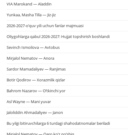
VIA Marokand — Aladdin
Yunkaa, Masha Tilla — Jiz-jiz
2026-2027-o’quv yili uchun fanlar majmuasi
Oliygohlarga qabul 2026-2027: Hujjat topshirish boshlandi
Sevinch Ismoilova — Avtobus
Mirjalol Nematov — Anora
Sardor Mamadaliyev — Ranjimas
Botir Qodirov — Xorazmlik qizlar
Bahrom Nazarov — O’tkinchi yor
Asl Wayne — Mani yuvar
Jaloliddin Ahmadaliyev — Janon
Bu yilgi bitiruvchilarga 6 turdagi shahodatnomalar beriladi
Mirjalol Nematov — Qaro ko’z qo’shiq