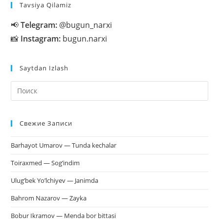
Tavsiya Qilamiz
📢
Telegram:
@bugun_narxi
📸
Instagram:
bugun.narxi
Saytdan Izlash
На
кл
Esc
Свежие Записи
чт
за
Barhayot Umarov — Tunda kechalar
па
пои
Toiraxmed — Sog’indim
Ulug’bek Yo’lchiyev — Janimda
Bahrom Nazarov — Zayka
Bobur Ikramov — Menda bor bittasi