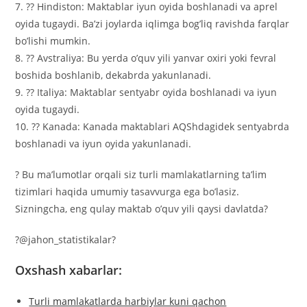
7. ?? Hindiston: Maktablar iyun oyida boshlanadi va aprel
oyida tugaydi. Ba’zi joylarda iqlimga bog’liq ravishda farqlar
bo’lishi mumkin.
8. ?? Avstraliya: Bu yerda o’quv yili yanvar oxiri yoki fevral
boshida boshlanib, dekabrda yakunlanadi.
9. ?? Italiya: Maktablar sentyabr oyida boshlanadi va iyun
oyida tugaydi.
10. ?? Kanada: Kanada maktablari AQShdagidek sentyabrda
boshlanadi va iyun oyida yakunlanadi.
? Bu ma’lumotlar orqali siz turli mamlakatlarning ta’lim
tizimlari haqida umumiy tasavvurga ega bo’lasiz.
Sizningcha, eng qulay maktab o’quv yili qaysi davlatda?
?@jahon_statistikalar?
Oxshash xabarlar:
Turli mamlakatlarda harbiylar kuni qachon