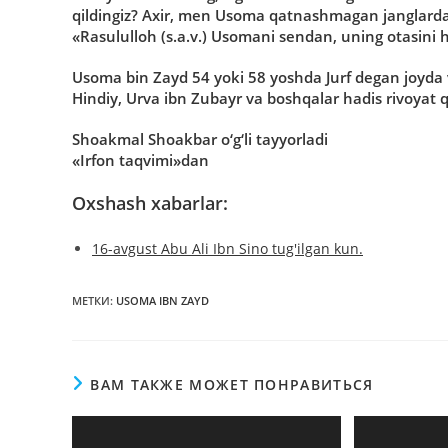
qildingiz? Axir, men Usoma qatnashmagan janglarda 
«Rasululloh (s.a.v.) Usomani sendan, uning otasini 
Usoma bin Zayd 54 yoki 58 yoshda Jurf degan joyda
Hindiy, Urva ibn Zubayr va boshqalar hadis rivoyat q
Shoakmal Shoakbar o‘g‘li tayyorladi
«Irfon taqvimi»dan
Oxshash xabarlar:
16-avgust Abu Ali Ibn Sino tug'ilgan kun.
МЕТКИ
:
USOMA IBN ZAYD
ВАМ ТАКЖЕ МОЖЕТ ПОНРАВИТЬСЯ