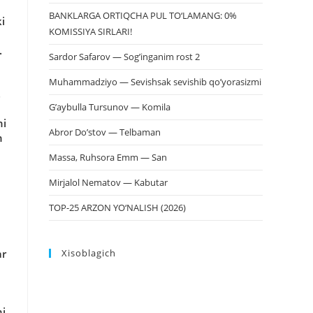
BANKLARGA ORTIQCHA PUL TO‘LAMANG: 0%
ki
KOMISSIYA SIRLARI!
.
Sardor Safarov — Sog’inganim rost 2
Muhammadziyo — Sevishsak sevishib qo’yorasizmi
.
G’aybulla Tursunov — Komila
hi
Abror Do’stov — Telbaman
n
Massa, Ruhsora Emm — San
Mirjalol Nematov — Kabutar
TOP-25 ARZON YO‘NALISH (2026)
ar
Xisoblagich
ni