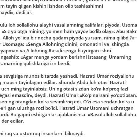
am tayin qilgan kishini ishdan olib tashlashimni
aydi», dedilar.
lulloh sollallohu alayhi vasallamning xalifalari piyoda, Usom
: «Siz yo otga mining, yo men ham yayov bo‘lib olay». Abu Bakr
lloh yo‘lida bir necha qadam piyoda yursam, nima qilibdi?»−
kr Usomaga: «Senga Allohning dinini, omonatini va ishingda
iryapman va Allohning Rasuli senga buyurgan ishni
a engashib: «Agar menga yordam berishni istasang, Umarning
 Umarning qolishlariga izn berdi.
sevgisiga munosib tarzda yashadi. Hazrati Umar roziyallohu
 maosh tayinlagan edilar. Shunda Abdulloh otasi Hazrati
ch ming tayinlabsiz. Uning otasi sizdan ko‘ra ko‘proq fazl
gasi emasdir», deydi. Hazrati Umar:«Ko‘p narsani yo‘qotibsan
sening otangdan ko‘ra sevimliroq edi. O‘zi esa sendan ko‘ra u
berilgan ulushga rozi bo‘ldi. Hazrati Umar Usomani uchratgan
rdi. Bu gapni eshitganlar ajablanishsa: «Rasululloh sollallohu
der edilar.
milroq va ustunroq insonlarni bilmaydi.