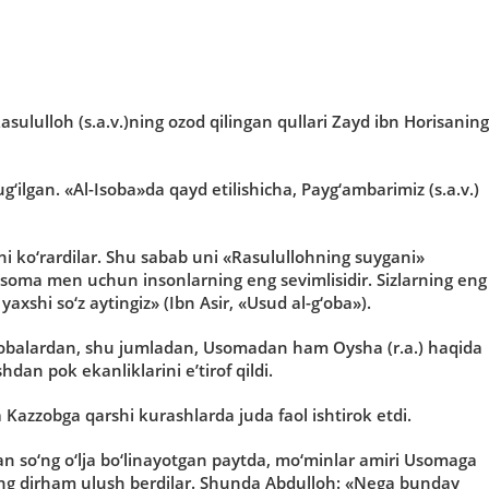
ululloh (s.a.v.)ning ozod qilingan qullari Zayd ibn Horisaning
‘ilgan. «Al-Isoba»da qayd etilishicha, Payg‘ambarimiz (s.a.v.)
hi ko‘rardilar. Shu sabab uni «Rasulullohning suygani»
Usoma men uchun insonlarning eng sevimlisidir. Sizlarning eng
axshi so‘z aytingiz» (Ibn Asir, «Usud al-g‘oba»).
sahobalardan, shu jumladan, Usomadan ham Oysha (r.a.) haqida
dan pok ekanliklarini e’tirof qildi.
Kazzobga qarshi kurashlarda juda faol ishtirok etdi.
an so‘ng o‘lja bo‘linayotgan paytda, mo‘minlar amiri Usomaga
i ming dirham ulush berdilar. Shunda Abdulloh: «Nega bunday