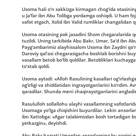
Usoma hali o‘n sakkizga kirmagan chog‘ida otasining fo
u Ja’far ibn Abu Tolibga yordamga oshiqdi. U ham foj
vafot etgach, Xolid ibn Valid rumliklar changalida
Usoma otasining pok jasadini Shom chegaralarida qold
tuzildi. Uning tarkibida Abu Bakr, Umar, Sa’d ibn A
Payg‘ambarimiz alayhissalom Usoma ibn Zaydni qo‘mon
Daroviy qal’asi chegarasigacha boshlab borishni buyur
vasallam betob bo‘lib qoldilar. Betobliklari kuchayga
to‘xtab qoldi.
Usoma aytadi: «Alloh Rasulining kasallari og‘irlashga
og‘irligi va shiddatidan ingrayotganlarini ko‘rdim. A
qaradilar. Shunda meni chaqirayotganlarini angladi
Rasululloh sollallohu alayhi vasallamning vafotlarid
Usomaga yo‘lga chiqishini buyurdilar. Lekin ansorlard
ibn Xattobga: «Agar talabimizdan bosh tortadigan bo‘
yetkazgin», deyishdi.
Abu Bakr hazrati Umardan ansorlarning bu gapini eshi