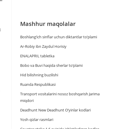
Mashhur maqolalar
a
:
Boshlang’ich sinflar uchun diktantlar to’plami
Ar-Robiy ibn Zaydul Horisiy
ENALAPRIL tabletka
Bobo va Buvi haqida sherlar to‘plami
Hid bilishning buzilishi
Ruanda Respublikasi
.
Trаnsport vositаlаrini nosoz boshqаrish Jаrimа
miqdori
Deadhunt New Deadhunt O’yinlar kodlari
Yosh qizlar rasmlari