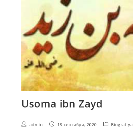
Usoma ibn Zayd
Автор
Запись
Рубрика
admin
18 сентября, 2020
Biografiya
записи:
опубликована:
записи: