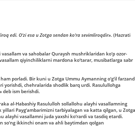
записи:
oq edi. O‘zi esa u Zotga sendan ko‘ra sevimliroqdir».
(Hazrati
i vasallam va sahobalar Quraysh mushriklaridan ko‘p ozor-
i vasallam qiyinchiliklarni mardona ko‘tarar, musibatlarga sabr
i ham porladi. Bir kuni u Zotga Ummu Aymanning o‘g‘il farzand
i yorishdi, chehralarida shodlik barq urdi. Rasulullohga
 deb ism berishdi.
a al-Habashiy Rasululloh sollallohu alayhi vasallamning
k yillari Payg‘ambarimizni tarbiyalagan va katta qilgan, u Zotg
alayhi vasallamni juda yaxshi ko‘rardi va tasdiq etardi.
 so‘ng ikkinchi onam va ahli baytimdan qolgan