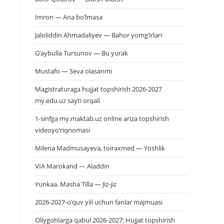
Imron — Ana bo’lmasa
Jaloliddin Ahmadaliyev — Bahor yomg’irlari
G’aybulla Tursunov — Bu yurak
Mustafo — Seva olasanmi
Magistraturaga hujjat topshirish 2026-2027
my.edu.uz sayti orqali
1-sinfga my.maktab.uz online ariza topshirish
videoyo’riqnomasi
Milena Madmusayeva, toiraxmed — Yoshlik
VIA Marokand — Aladdin
a
Yunkaa, Masha Tilla — Jiz-jiz
2026-2027-o’quv yili uchun fanlar majmuasi
Oliygohlarga qabul 2026-2027: Hujjat topshirish