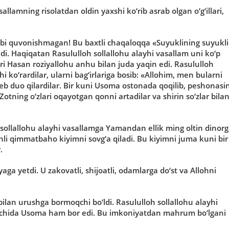
llamning risolatdan oldin yaxshi ko‘rib asrab olgan o‘g‘illari,
bi quvonishmagan! Bu baxtli chaqaloqqa «Suyuklining suyukli
edi. Haqiqatan Rasululloh sollallohu alayhi vasallam uni ko‘p
ri Hasan roziyallohu anhu bilan juda yaqin edi. Rasululloh
i ko‘rardilar, ularni bag‘irlariga bosib: «Allohim, men bularni
eb duo qilardilar. Bir kuni Usoma ostonada qoqilib, peshonasin
otning o‘zlari oqayotgan qonni artadilar va shirin so‘zlar bila
sollallohu alayhi vasallamga Yamandan ellik ming oltin dinor
shli qimmatbaho kiyimni sovg‘a qiladi. Bu kiyimni juma kuni bir
.
yaga yetdi. U zakovatli, shijoatli, odamlarga do‘st va Allohni
lan urushga bormoqchi bo‘ldi. Rasululloh sollallohu alayhi
ar ichida Usoma ham bor edi. Bu imkoniyatdan mahrum bo‘lgani