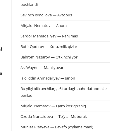
boshlandi
Sevinch Ismoilova — Avtobus
Mirjalol Nematov — Anora
Sardor Mamadaliyev — Ranjimas
Botir Qodirov — Xorazmlik qizlar
i
n
Bahrom Nazarov — O’tkinchi yor
Asl Wayne — Mani yuvar
ga
Jaloliddin Ahmadaliyev — Janon
Bu yilgi bitiruvchilarga 6 turdagi shahodatnomalar
beriladi
Mirjalol Nematov — Qaro ko’z qo’shiq
Ozoda Nursaidova — To’ylar Muborak
Munisa Rizayeva — Bevafo (o’ylama mani)