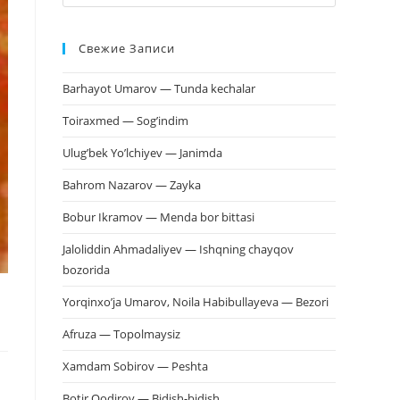
клавишу
Escape,
Свежие Записи
чтобы
закрыть
Barhayot Umarov — Tunda kechalar
панель
поиска.
Toiraxmed — Sog’indim
Ulug’bek Yo’lchiyev — Janimda
Bahrom Nazarov — Zayka
Bobur Ikramov — Menda bor bittasi
Jaloliddin Ahmadaliyev — Ishqning chayqov
bozorida
Yorqinxo’ja Umarov, Noila Habibullayeva — Bezori
Afruza — Topolmaysiz
Xamdam Sobirov — Peshta
Botir Qodirov — Bidish-bidish