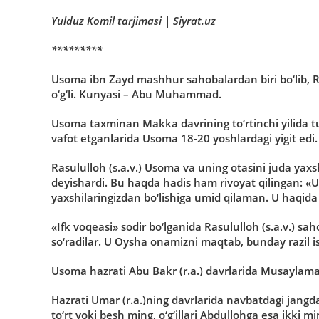
Yulduz Komil tarjimasi
|
Siyrat.uz
*********
Usoma ibn Zayd mashhur sahobalardan biri bo‘lib, Ras
o‘g‘li. Kunyasi – Abu Muhammad.
Usoma taxminan Makka davrining to‘rtinchi yilida tug
vafot etganlarida Usoma 18-20 yoshlardagi yigit edi.
Rasululloh (s.a.v.) Usoma va uning otasini juda yaxs
deyishardi. Bu haqda hadis ham rivoyat qilingan: «
yaxshilaringizdan bo‘lishiga umid qilaman. U haqida y
«Ifk voqeasi» sodir bo‘lganida Rasululloh (s.a.v.) 
so‘radilar. U Oysha onamizni maqtab, bunday razil ish
Usoma hazrati Abu Bakr (r.a.) davrlarida Musaylama 
Hazrati Umar (r.a.)ning davrlarida navbatdagi jangd
to‘rt yoki besh ming, o‘g‘illari Abdullohga esa ikk