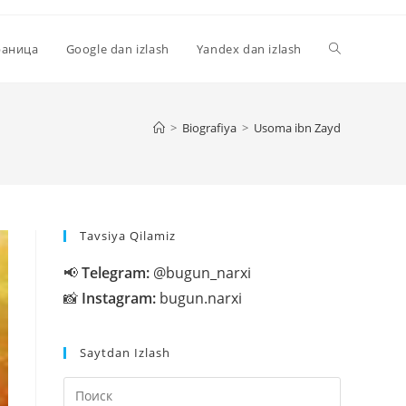
Переключи
раница
Google dan izlash
Yandex dan izlash
поиск
>
Biografiya
>
Usoma ibn Zayd
по
Tavsiya Qilamiz
веб-
📢
Telegram:
@bugun_narxi
📸
Instagram:
bugun.narxi
сайту
Saytdan Izlash
Нажмите