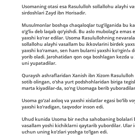
Usomaning otasi esa Rasululloh sollallohu alayhi vasa
sirdoshlari Zayd ibn Horisadir.
Musulmonlar boshqa chaqaloqlar tug‘ilganida bu ka
o‘g‘li» deb laqab qo‘yishdi. Bu aslo mubolag‘a emas 
yaxshi ko‘rar edilar. Usoma Rasulullohning nevarala
sollallohu alayhi vasallam bu ikkovlarini birdek yaxsh
yaxshi ko‘raman, sen ham bularni yaxshi ko‘rgin!» d
yorib oladi. Jarohatidan qon oqa boshlagan kezda u Z
uni yupatadilar.
Quraysh ashraflaridan Xanish ibn Xizom Rasululloh 
sotib olingan, o‘sha yurt podshohlaridan biriga tegi
marta kiyadilar-da, so‘ng Usomaga berib yuboradilar
Usoma go‘zal axloq va yaxshi xislatlar egasi bo‘lib vo
yaxshi ko‘radigan, taqvodor inson edi.
Uhud kunida Usoma bir necha sahobaning bolalari bi
vasallam yoshi kichiklarni qaytarib yubordilar. Ul
uchun uning ko‘zlari yoshga to‘lgan edi.