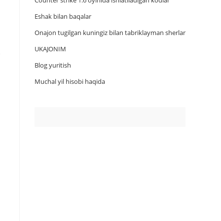
Counter strike 1.6 oyinida ishlatiladigan kodlar
Eshak bilan baqalar
Onajon tugilgan kuningiz bilan tabriklayman sherlar
UKAJONIM
Blog yuritish
Muchal yil hisobi haqida