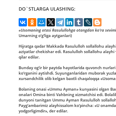
DO`STLARGA ULASHING:
«Usomaning otasi Rasulullohga otangdan ko‘ra sevimlir
Umarning o‘g‘liga aytganlari)
Hijratga qadar Makkada Rasululloh sollallohu alayh
aziyatlar chekishar edi. Rasululloh sollallohu alayh
qilar edilar.
Bunday og‘ir bir paytda hayotlarida quvonch nurlar
ko‘rganini aytishdi. Suyunganlaridan muborak yuzlar
xursandchilik olib kelgan baxtli chaqaloqqa «Usoma»
Bolaning onasi «Ummu Ayman» kunyasini olgan Barak
onalari Omina binti Vahbning xizmatchisi edi. Bolali
dunyoni tanitgan Ummu Ayman Rasululloh sollallohu 
Payg‘ambarimiz alayhissalom ko‘pincha: «U onamdan
yodgorligimdir», der edilar.