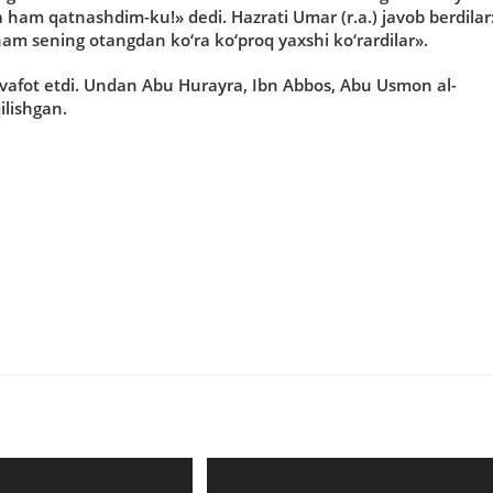
ham qatnashdim-ku!» dedi. Hazrati Umar (r.a.) javob berdilar
ham sening otangdan ko‘ra ko‘proq yaxshi ko‘rardilar».
 vafot etdi. Undan Abu Hurayra, Ibn Abbos, Abu Usmon al-
ilishgan.