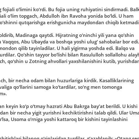
jiali o‘limini ko‘rdi. Bu fojia uning ruhiyatini sindirmadi. Bal
iali o‘lim topgach, Abdulloh ibn Ravoha yonida bo‘ldi. U ham
n qo‘shinni qutqarishga erishgunicha maydondan chiqib ketmadi
irib, Madinaga qaytdi. Hijratning o‘ninchi yili yana qo‘shin
bu Vaqqos, Abu Ubayda va boshqa yoshi ulug‘ sahobalar bor edi
don qilib tayinladilar. U hali yigirma yoshda edi. Balqo va
dilar. Qo‘shin tayyor bo‘lishi bilan Rasululloh sollallohu alay
ch, qo‘shin u Zotning ahvollari yaxshilanishini kutib, yurishda
ch, bir necha odam bilan huzurlariga kirdik. Kasalliklarining
vvaliga qo‘llarini samoga ko‘tardilar, so‘ng men tomonga
m».
an keyin ko‘p o‘tmay hazrati Abu Bakrga bay’at berildi. U kishi
an bir necha yigit yurishni kechiktirishni talab qildi. Ular Um
lsa, Usoma o‘rniga yoshi kattaroq bir kishini tayinlashini
tishlari bilanoq o‘rinlaridan turdilar, g‘azablanib: «Otang se