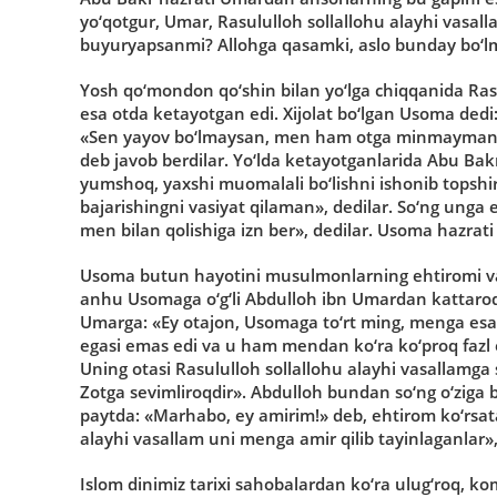
yo‘qotgur, Umar, Rasululloh sollallohu alayhi vasall
buyuryapsanmi? Allohga qasamki, aslo bunday bo‘lm
Yosh qo‘mondon qo‘shin bilan yo‘lga chiqqanida Rasu
esa otda ketayotgan edi. Xijolat bo‘lgan Usoma dedi
«Sen yayov bo‘lmaysan, men ham otga minmayman. A
deb javob berdilar. Yo‘lda ketayotganlarida Abu Ba
yumshoq, yaxshi muomalali bo‘lishni ishonib topsh
bajarishingni vasiyat qilaman», dedilar. So‘ng ung
men bilan qolishiga izn ber», dedilar. Usoma hazrati
Usoma butun hayotini musulmonlarning ehtiromi va 
anhu Usomaga o‘g‘li Abdulloh ibn Umardan kattaroq
Umarga: «Ey otajon, Usomaga to‘rt ming, menga esa u
egasi emas edi va u ham mendan ko‘ra ko‘proq fazl e
Uning otasi Rasululloh sollallohu alayhi vasallamga 
Zotga sevimliroqdir». Abdulloh bundan so‘ng o‘ziga 
paytda: «Marhabo, ey amirim!» deb, ehtirom ko‘rsata
alayhi vasallam uni menga amir qilib tayinlaganlar», 
Islom dinimiz tarixi sahobalardan ko‘ra ulug‘roq, ko