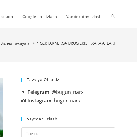
Переключи
раница
Google dan izlash
Yandex dan izlash
поиск
Biznes Tavsiyalar
>
1 GЕKTAR YERGA URUG EKISH XARAJATLARI
по
Tavsiya Qilamiz
веб-
📢
Telegram:
@bugun_narxi
📸
Instagram:
bugun.narxi
сайту
Saytdan Izlash
Нажмите