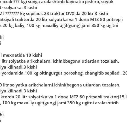
 oxak ??? kg) suvga aralashtirib kaynatib pishirb, suyuk
tr solyarka. 3 kishi
??????? kg sepiladi. 28 traktor OVX da 20 litr 3 kishi
siyali traktorda 20 litr solyatrka va 1 dona MTZ 80 pritsepli
 20 kg kaliy, 100 kg maxalliy ugit(gung) jami 350 kg ugitni
hi
i
ul mexnatida 10 kishi
 litr solyatka arikchalarni ichini(begona utlardan tozalash,
ya kilinadi 3 kishi
) yordamida 100 kg oltingurgut poroshogi changitib sepiladi. 2
 litr solyatka arikchalarni ichini(begona utlardan tozalash,
ya kilinadi 3 kishi
ktorda 20 litr solyatrka va 1 dona MTZ 80 pritsepli traktor(15 l
 100 kg maxalliy ugit(gung) jami 350 kg ugitni aralashtirib
hi
i