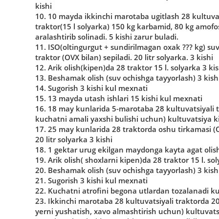
kishi
10. 10 mayda ikkinchi marotaba ugitlash 28 kultuvats
traktor(15 l solyarka) 150 kg karbamid, 80 kg amofos
aralashtirib solinadi. 5 kishi zarur buladi.
11. ISO(oltingurgut + sundirilmagan oxak ??? kg) suv
traktor (OVX bilan) sepiladi. 20 litr solyarka. 3 kishi
12. Arik olish(kipen)da 28 traktor 15 l. solyarka 3 kis
13. Beshamak olish (suv ochishga tayyorlash) 3 kish
14. Sugorish 3 kishi kul mexnati
15. 13 mayda utash ishlari 15 kishi kul mexnati
16. 18 may kunlarida 5-marotaba 28 kultuvatsiyali 
kuchatni amali yaxshi bulishi uchun) kultuvatsiya kili
17. 25 may kunlarida 28 traktorda oshu tirkamasi (O
20 litr solyarka 3 kishi
18. 1 gektar urug ekilgan maydonga kayta agat olish 
19. Arik olish( shoxlarni kipen)da 28 traktor 15 l. sol
20. Beshamak olish (suv ochishga tayyorlash) 3 kish
21. Sugorish 3 kishi kul mexnati
22. Kuchatni atrofini begona utlardan tozalanadi k
23. Ikkinchi marotaba 28 kultuvatsiyali traktorda 20
yerni yushatish, xavo almashtirish uchun) kultuvatsi