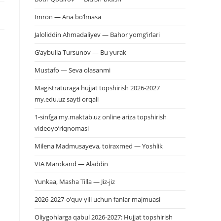
Imron — Ana bo’lmasa
Jaloliddin Ahmadaliyev — Bahor yomg’irlari
G’aybulla Tursunov — Bu yurak
Mustafo — Seva olasanmi
Magistraturaga hujjat topshirish 2026-2027
my.edu.uz sayti orqali
1-sinfga my.maktab.uz online ariza topshirish
videoyo’riqnomasi
Milena Madmusayeva, toiraxmed — Yoshlik
VIA Marokand — Aladdin
Yunkaa, Masha Tilla — Jiz-jiz
2026-2027-o’quv yili uchun fanlar majmuasi
Oliygohlarga qabul 2026-2027: Hujjat topshirish