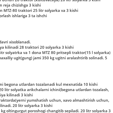
 reja chizishga 3 kishi
n MTZ-80 traktori 25 litr solyarka va 3 kishi
lash ishlariga 3 ta ishchi
avri xisoblanadi.
a kilinadi 28 traktori 20 solyarka 3 kishi
itr solyatrka va 1 dona MTZ 80 pritsepli traktor(15 l solyarka)
alliy ugit(gung) jami 350 kg ugitni aralashtirib solinadi. 5
ni begona utlardan tozalanadi kul mexnatida 10 kishi
0 litr solyatka arikchalarni ichini(begona utlardan tozalash,
ya kilinadi 3 kishi
 traktorda(yerni yumshatish uchun, xavo almashtirish uchun,
nadi. 20 litr solyarka 3 kishi
g oltingurgut poroshogi changitib sepiladi. 20 litr solyarka 3