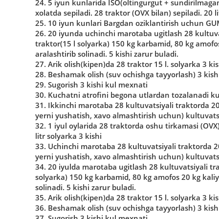
24. 5 iyun kunlarida ISO(oltingurgut + sundirilmagan
xolatda sepiladi. 28 traktor (OVX bilan) sepiladi. 20 li
25. 10 iyun kunlari Bargdan oziklantirish uchun GUMI 
26. 20 iyunda uchinchi marotaba ugitlash 28 kultuvat
traktor(15 l solyarka) 150 kg karbamid, 80 kg amofos
aralashtirib solinadi. 5 kishi zarur buladi.
27. Arik olish(kipen)da 28 traktor 15 l. solyarka 3 kis
28. Beshamak olish (suv ochishga tayyorlash) 3 kish
29. Sugorish 3 kishi kul mexnati
30. Kuchatni atrofini begona utlardan tozalanadi k
31. Ikkinchi marotaba 28 kultuvatsiyali traktorda 20
yerni yushatish, xavo almashtirish uchun) kultuvatsi
32. 1 iyul oylarida 28 traktorda oshu tirkamasi (OVX
litr solyarka 3 kishi
33. Uchinchi marotaba 28 kultuvatsiyali traktorda 20
yerni yushatish, xavo almashtirish uchun) kultuvatsi
34. 20 iyulda marotaba ugitlash 28 kultuvatsiyali tra
solyarka) 150 kg karbamid, 80 kg amofos 20 kg kaliy,
solinadi. 5 kishi zarur buladi.
35. Arik olish(kipen)da 28 traktor 15 l. solyarka 3 kis
36. Beshamak olish (suv ochishga tayyorlash) 3 kish
37. Sugorish 3 kishi kul mexnati