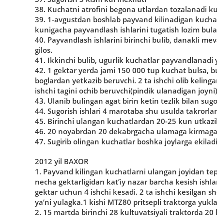
38. Kuchatni atrofini begona utlardan tozalanadi k
39. 1-avgustdan boshlab payvand kilinadigan kuchatl
kunigacha payvandlash ishlarini tugatish lozim bula
40. Payvandlash ishlarini birinchi bulib, danakli mev
gilos.
41. Ikkinchi bulib, ugurlik kuchatlar payvandlanadi ya
42. 1 gektar yerda jami 150 000 tup kuchat bulsa, b
boglardan yetkazib beruvchi. 2 ta ishchi olib keling
ishchi tagini ochib beruvchi(pindik ulanadigan joyni)
43. Ulanib bulingan agat birin ketin tezlik bilan sugor
44. Sugorish ishlari 4 marotaba shu usulda takrorlan
45. Birinchi ulangan kuchatlardan 20-25 kun utkazib,
46. 20 noyabrdan 20 dekabrgacha ulamaga kirmagan 
47. Sugirib olingan kuchatlar boshka joylarga ekiladi
2012 yil BAXOR
1. Payvand kilingan kuchatlarni ulangan joyidan tepa
necha gektarligidan kat’iy nazar barcha kesish ishla
gektar uchun 4 ishchi kesadi. 2 ta ishchi kesilgan sho
ya’ni yulagka.1 kishi MTZ80 pritsepli traktorga yuklay
2. 15 martda birinchi 28 kultuvatsiyali traktorda 20 