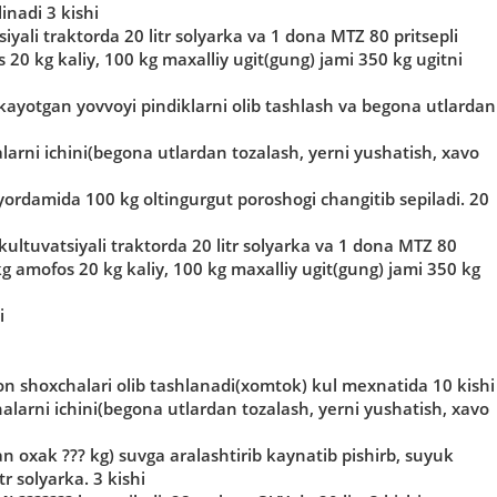
inadi 3 kishi
iyali traktorda 20 litr solyarka va 1 dona MTZ 80 pritsepli
 20 kg kaliy, 100 kg maxalliy ugit(gung) jami 350 kg ugitni
ayotgan yovvoyi pindiklarni olib tashlash va begona utlardan
halarni ichini(begona utlardan tozalash, yerni yushatish, xavo
yordamida 100 kg oltingurgut poroshogi changitib sepiladi. 20
ultuvatsiyali traktorda 20 litr solyarka va 1 dona MTZ 80
 kg amofos 20 kg kaliy, 100 kg maxalliy ugit(gung) jami 350 kg
i
on shoxchalari olib tashlanadi(xomtok) kul mexnatida 10 kishi
chalarni ichini(begona utlardan tozalash, yerni yushatish, xavo
n oxak ??? kg) suvga aralashtirib kaynatib pishirb, suyuk
tr solyarka. 3 kishi