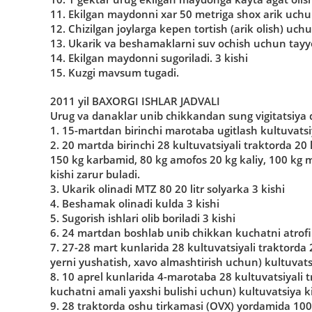
11. Ekilgan maydonni xar 50 metriga shox arik uchun
12. Chizilgan joylarga kepen tortish (arik olish) uchu
13. Ukarik va beshamaklarni suv ochish uchun tayyor
14. Ekilgan maydonni sugoriladi. 3 kishi
15. Kuzgi mavsum tugadi.
2011 yil BAXORGI ISHLAR JADVALI
Urug va danaklar unib chikkandan sung vigitatsiya d
1. 15-martdan birinchi marotaba ugitlash kultuvatsiy
2. 20 martda birinchi 28 kultuvatsiyali traktorda 20 l
150 kg karbamid, 80 kg amofos 20 kg kaliy, 100 kg max
kishi zarur buladi.
3. Ukarik olinadi MTZ 80 20 litr solyarka 3 kishi
4. Beshamak olinadi kulda 3 kishi
5. Sugorish ishlari olib boriladi 3 kishi
6. 24 martdan boshlab unib chikkan kuchatni atrofi
7. 27-28 mart kunlarida 28 kultuvatsiyali traktorda 2
yerni yushatish, xavo almashtirish uchun) kultuvatsi
8. 10 aprel kunlarida 4-marotaba 28 kultuvatsiyali
kuchatni amali yaxshi bulishi uchun) kultuvatsiya kili
9. 28 traktorda oshu tirkamasi (OVX) yordamida 100 k