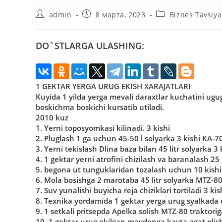
Автор
Запись
Рубрика
admin
8 марта, 2023
Biznes Tavsiya
записи:
опубликована:
записи:
DO`STLARGA ULASHING:
1 GЕKTAR YERGA URUG EKISH XARAJATLARI
Kuyida 1 yilda yerga mevali daraxtlar kuchatini ugu
boskichma boskichi kursatib utiladi.
2010 kuz
1. Yerni toposyomkasi kilinadi. 3 kishi
2. Pluglash 1 ga uchun 45-50 l solyarka 3 kishi KA-7
3. Yerni tekislash Dlina baza bilan 45 litr solyarka 3 
4. 1 gektar yerni atrofini chizilash va baranalash 25 
5. begona ut tunguklaridan tozalash uchun 10 kishi 1
6. Mola bosishga 2 marotaba 45 litr solyarka MTZ-80 
7. Suv yunalishi buyicha reja chiziklari tortiladi 3 kis
8. Texnika yordamida 1 gektar yerga urug syalkada e
9. 1 setkali pritsepda Apelka solish MTZ-80 traktorig
10. 1 gektar urug ekilgan maydonga kayta agat olish 