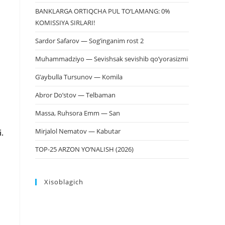
BANKLARGA ORTIQCHA PUL TO‘LAMANG: 0%
KOMISSIYA SIRLARI!
Sardor Safarov — Sog’inganim rost 2
Muhammadziyo — Sevishsak sevishib qo’yorasizmi
G’aybulla Tursunov — Komila
Abror Do’stov — Telbaman
Massa, Ruhsora Emm — San
Mirjalol Nematov — Kabutar
.
TOP-25 ARZON YO‘NALISH (2026)
Xisoblagich