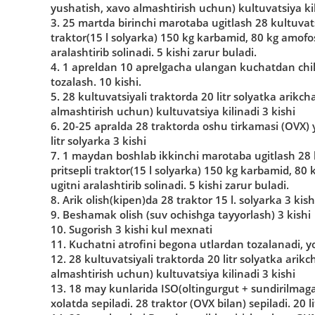
yushatish, xavo almashtirish uchun) kultuvatsiya kil
3. 25 martda birinchi marotaba ugitlash 28 kultuvats
traktor(15 l solyarka) 150 kg karbamid, 80 kg amofos
aralashtirib solinadi. 5 kishi zarur buladi.
4. 1 apreldan 10 aprelgacha ulangan kuchatdan chik
tozalash. 10 kishi.
5. 28 kultuvatsiyali traktorda 20 litr solyatka arikc
almashtirish uchun) kultuvatsiya kilinadi 3 kishi
6. 20-25 apralda 28 traktorda oshu tirkamasi (OVX) 
litr solyarka 3 kishi
7. 1 maydan boshlab ikkinchi marotaba ugitlash 28 k
pritsepli traktor(15 l solyarka) 150 kg karbamid, 80
ugitni aralashtirib solinadi. 5 kishi zarur buladi.
8. Arik olish(kipen)da 28 traktor 15 l. solyarka 3 kish
9. Beshamak olish (suv ochishga tayyorlash) 3 kishi
10. Sugorish 3 kishi kul mexnati
11. Kuchatni atrofini begona utlardan tozalanadi, y
12. 28 kultuvatsiyali traktorda 20 litr solyatka arik
almashtirish uchun) kultuvatsiya kilinadi 3 kishi
13. 18 may kunlarida ISO(oltingurgut + sundirilmaga
xolatda sepiladi. 28 traktor (OVX bilan) sepiladi. 20 li