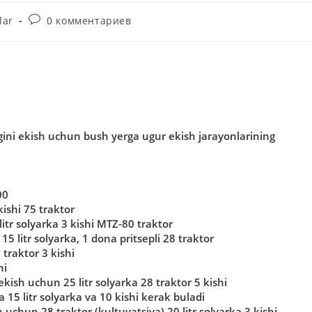
Комментарии
lar
0 комментариев
к
записи:
gini ekish uchun bush yerga ugur ekish jarayonlarining
00
kishi 75 traktor
litr solyarka 3 kishi MTZ-80 traktor
5 litr solyarka, 1 dona pritsepli 28 traktor
traktor 3 kishi
hi
kish uchun 25 litr solyarka 28 traktor 5 kishi
a 15 litr solyarka va 10 kishi kerak buladi
uchun 28 traktor (kultuvatsiya) 20 litr solyarka 3 kishi