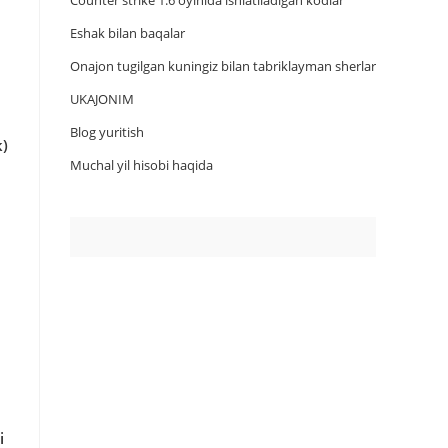
Counter strike 1.6 oyinida ishlatiladigan kodlar
Eshak bilan baqalar
Onajon tugilgan kuningiz bilan tabriklayman sherlar
UKAJONIM
Blog yuritish
k)
Muchal yil hisobi haqida
i