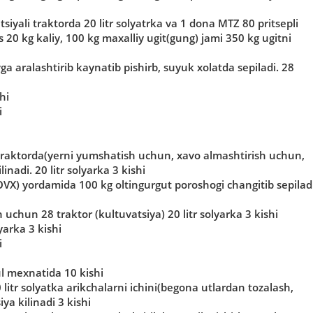
iyali traktorda 20 litr solyatrka va 1 dona MTZ 80 pritsepli
 20 kg kaliy, 100 kg maxalliy ugit(gung) jami 350 kg ugitni
ga aralashtirib kaynatib pishirb, suyuk xolatda sepiladi. 28
hi
i
traktorda(yerni yumshatish uchun, xavo almashtirish uchun,
nadi. 20 litr solyarka 3 kishi
VX) yordamida 100 kg oltingurgut poroshogi changitib sepiladi
uchun 28 traktor (kultuvatsiya) 20 litr solyarka 3 kishi
yarka 3 kishi
i
ul mexnatida 10 kishi
 litr solyatka arikchalarni ichini(begona utlardan tozalash,
ya kilinadi 3 kishi