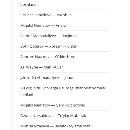
boshlandi
Sevinch Ismoilova — Avtobus
Mirjalol Nematov — Anora
Sardor Mamadaliyev — Ranjimas
Botir Qodirov — Xorazmlik qizlar
Bahrom Nazarov — O’tkinchi yor
Asl Wayne — Mani yuvar
Jaloliddin Ahmadaliyev — Janon
Bu yilgi bitiruvchilarga 6 turdagi shahodatnomalar
beriladi
Mirjalol Nematov — Qaro ko’z qo’shiq
Ozoda Nursaidova — To’ylar Muborak
Munisa Rizayeva — Bevafo (o’ylama mani)