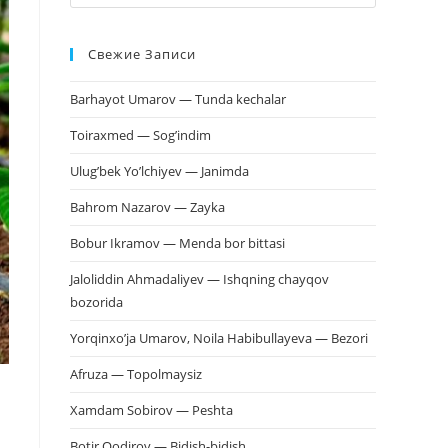
клавишу
Escape,
Свежие Записи
чтобы
закрыть
Barhayot Umarov — Tunda kechalar
панель
поиска.
Toiraxmed — Sog’indim
Ulug’bek Yo’lchiyev — Janimda
Bahrom Nazarov — Zayka
Bobur Ikramov — Menda bor bittasi
Jaloliddin Ahmadaliyev — Ishqning chayqov
bozorida
Yorqinxo’ja Umarov, Noila Habibullayeva — Bezori
Afruza — Topolmaysiz
Xamdam Sobirov — Peshta
Botir Qodirov — Bidish-bidish