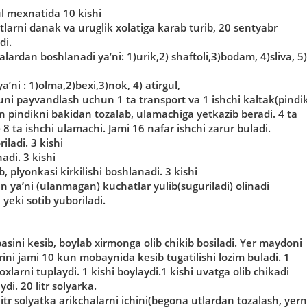
ul mexnatida 10 kishi
arni danak va uruglik xolatiga karab turib, 20 sentyabr
di.
alardan boshlanadi ya’ni: 1)urik,2) shaftoli,3)bodam, 4)sliva, 5)
’ni : 1)olma,2)bexi,3)nok, 4) atirgul,
uni payvandlash uchun 1 ta transport va 1 ishchi kaltak(pindi
an pindikni bakidan tozalab, ulamachiga yetkazib beradi. 4 ta
 8 ta ishchi ulamachi. Jami 16 nafar ishchi zarur buladi.
iladi. 3 kishi
adi. 3 kishi
 plyonkasi kirkilishi boshlanadi. 3 kishi
ya’ni (ulanmagan) kuchatlar yulib(suguriladi) olinadi
 yeki sotib yuboriladi.
sini kesib, boylab xirmonga olib chikib bosiladi. Yer maydoni
rini jami 10 kun mobaynida kesib tugatilishi lozim buladi. 1
xlarni tuplaydi. 1 kishi boylaydi.1 kishi uvatga olib chikadi
di. 20 litr solyarka.
litr solyatka arikchalarni ichini(begona utlardan tozalash, yern