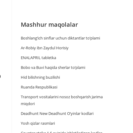
Mashhur maqolalar
Boshlang’ich sinflar uchun diktantlar to’plami
Ar-Robiy ibn Zaydul Horisiy
ENALAPRIL tabletka
Bobo va Buvi haqida sherlar to‘plami
0
Hid bilishning buzilishi
Ruanda Respublikasi
Trаnsport vositаlаrini nosoz boshqаrish Jаrimа
miqdori
Deadhunt New Deadhunt O’yinlar kodlari
Yosh qizlar rasmlari