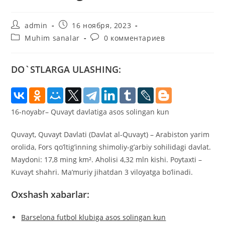
Автор
Запись
admin
16 ноября, 2023
записи:
опубликована:
Рубрика
Комментарии
Muhim sanalar
0 комментариев
записи:
к
записи:
DO`STLARGA ULASHING:
16-noyabr– Quvayt davlatiga asos solingan kun
Quvayt, Quvayt Davlati (Davlat al-Quvayt) – Arabiston yarim
orolida, Fors qo’ltig’inning shimoliy-g’arbiy sohilidagi davlat.
Maydoni: 17,8 ming km². Aholisi 4,32 mln kishi. Poytaxti –
Kuvayt shahri. Ma’muriy jihatdan 3 viloyatga bo’linadi.
Oxshash xabarlar:
Barselona futbol klubiga asos solingan kun