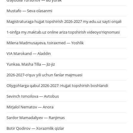
G’aybulla Tursunov — Bu yurak
Mustafo — Seva olasanmi
Magistraturaga hujjat topshirish 2026-2027 my.edu.uz sayti orqali
1-sinfga my.maktab.uz online ariza topshirish videoyo’riqnomasi
Milena Madmusayeva, toiraxmed — Yoshlik
VIA Marokand — Aladdin
Yunkaa, Masha Tilla — Jiz-jiz
2026-2027-o’quv yili uchun fanlar majmuasi
Oliygohlarga qabul 2026-2027: Hujjat topshirish boshlandi
Sevinch Ismoilova — Avtobus
Mirjalol Nematov — Anora
Sardor Mamadaliyev — Ranjimas
Botir Qodirov — Xorazmlik qizlar