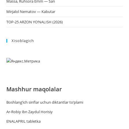
Massa, Ruhsora Emm — San
Mirjalol Nematov — Kabutar
TOP-25 ARZON YO‘NALISH (2026)
Xisoblagich
Mashhur maqolalar
Boshlang’ich sinflar uchun diktantlar to’plami
Ar-Robiy ibn Zaydul Horisiy
ENALAPRIL tabletka