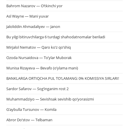
Bahrom Nazarov — O’tkinchi yor
Asl Wayne — Mani yuvar
Jaloliddin Ahmadaliyev — Janon
Bu yilgi bitiruvchilarga 6 turdagi shahodatnomalar beriladi
Mirjalol Nematov — Qaro ko’z qo’shiq
Ozoda Nursaidova — To’ylar Muborak
Munisa Rizayeva — Bevafo (o’ylama mani)
BANKLARGA ORTIQCHA PUL TO‘LAMANG: 0% KOMISSIYA SIRLARI!
Sardor Safarov — Sog’inganim rost 2
Muhammadziyo — Sevishsak sevishib qo’yorasizmi
G’aybulla Tursunov — Komila
Abror Do’stov — Telbaman