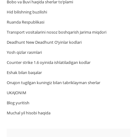
Bobo va Buvi haqida sherlar to‘plami
Hid bilishning buzilishi
Ruanda Respublikasi
Trаnsport vositаlаrini nosoz boshqаrish Jаrimа miqdori
Deadhunt New Deadhunt O’yinlar kodlari
Yosh qizlar rasmlari
Counter strike 1.6 oyinida ishlatiladigan kodlar
Eshak bilan baqalar
Onajon tugilgan kuningiz bilan tabriklayman sherlar
UKAJONIM
Blog yuritish
Muchal yil hisobi haqida