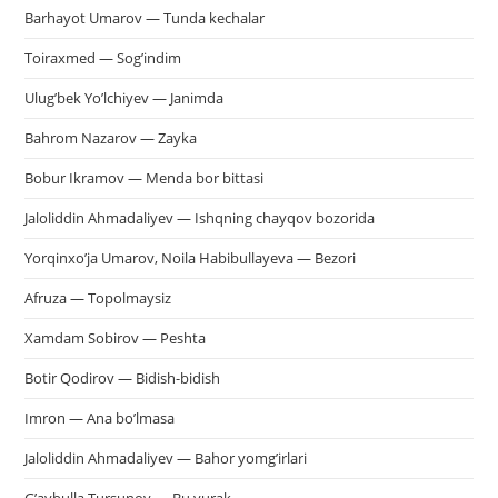
Barhayot Umarov — Tunda kechalar
па
пои
Toiraxmed — Sog’indim
Ulug’bek Yo’lchiyev — Janimda
Bahrom Nazarov — Zayka
Bobur Ikramov — Menda bor bittasi
Jaloliddin Ahmadaliyev — Ishqning chayqov bozorida
Yorqinxo’ja Umarov, Noila Habibullayeva — Bezori
Afruza — Topolmaysiz
Xamdam Sobirov — Peshta
Botir Qodirov — Bidish-bidish
Imron — Ana bo’lmasa
Jaloliddin Ahmadaliyev — Bahor yomg’irlari