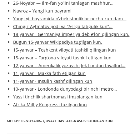
26-Noyabr — Ilm-fan yo‘lini tanlagan mashhur…
Navroz – Yangi kun bayrami
Yangi yil bayramida o‘zbekistonliklar necha kun dam…
Chingiz Aytmatov ijodi va “Asrga tatigulik kun”…
18-yanvar - Germaniya imperiya deb e’lon qilingan kun.
Bugun 15-yanvar Wikipediya tug‘ilgan kun.
15-yanvar – Toshkent viloyati tashkil qilingan kun
15-yanvar – Farg‘ona viloyati tashkil etilgan kun
12-yanvar – Amerikalik yozuvchi Jek London tavallud…
11-yanvar - Makka fath etilgan kun
11-yanvar - Insulin kashf qilingan kun
10-yanvar - Londonda dunyodagi birinchi metro…
Yassi tinchlik shartnomasi imzolangan kun
Afrika Milliy Kongressi tuzilgan kun
МЕТКИ
:
16-NOYABR– QUVAYT DAVLATIGA ASOS SOLINGAN KUN