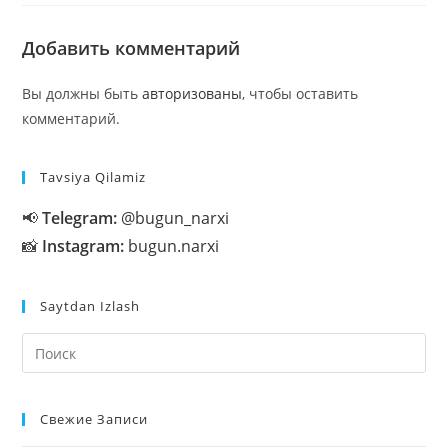
Добавить комментарий
Вы должны быть
авторизованы
, чтобы оставить
комментарий.
Tavsiya Qilamiz
📢
Telegram:
@bugun_narxi
📸
Instagram:
bugun.narxi
Saytdan Izlash
На
кл
Esc
Свежие Записи
чт
за