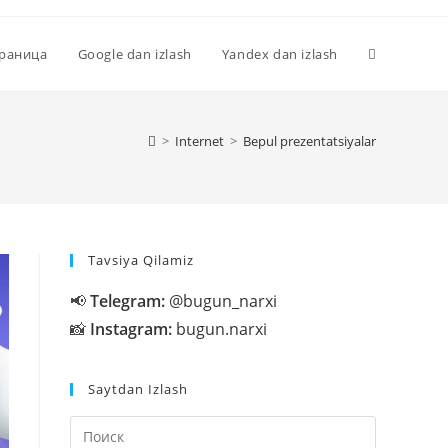
Переключи
траница
Google dan izlash
Yandex dan izlash
поиск
>
Internet
>
Bepul prezentatsiyalar
по
Tavsiya Qilamiz
веб-
📢
Telegram:
@bugun_narxi
📸
Instagram:
bugun.narxi
сайту
Saytdan Izlash
Нажмите