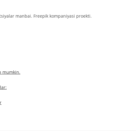
tsiyalar manbai. Freepik kompaniyasi proekti.
sh mumkin.
lar:
r