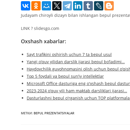
Judayam chiroyli dizayn bilan ishlangan bepul prezenta
LINK ? slidesgo.com
Oxshash xabarlar:
Sayt trafikini oshirish uchun 7 ta bepul usul
Yangi o‘quv yilidan darslik ijarasi bepul bo‘ladimi…
Haydovchilik guvohnomasini olish uchun bepul o‘qi
Top 5 foydali va bepul sunʼiy intellektlar
Microsoft Office dasturiga eng o'xshash bepul dastur
2023-2024 o‘quv yili ham maktab darsliklari ijarasi…
Dasturlashni bepul o'rganish uchun TOP platformala
МЕТКИ
:
BEPUL PREZENTATSIYALAR