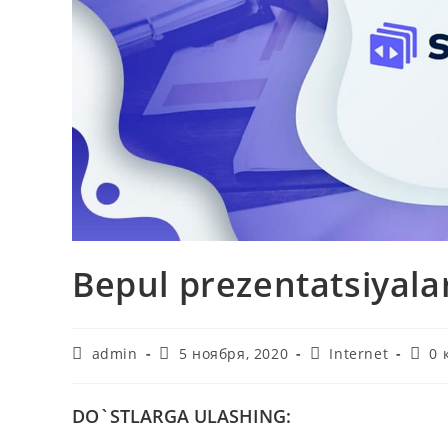
Bepul prezentatsiyala
Автор
Запись
Рубрика
Комм
admin
5 ноября, 2020
Internet
0 
записи:
опубликована:
записи:
к
запи
DO`STLARGA ULASHING: