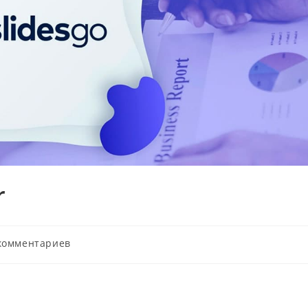
r
ентарии
комментариев
си: