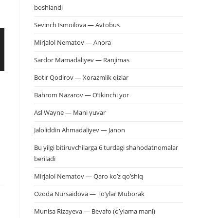
boshlandi
Sevinch Ismoilova — Avtobus
Mirjalol Nematov — Anora
Sardor Mamadaliyev — Ranjimas
Botir Qodirov — Xorazmlik qizlar
Bahrom Nazarov — O’tkinchi yor
Asl Wayne — Mani yuvar
Jaloliddin Ahmadaliyev — Janon
Bu yilgi bitiruvchilarga 6 turdagi shahodatnomalar
beriladi
Mirjalol Nematov — Qaro ko’z qo’shiq
Ozoda Nursaidova — To’ylar Muborak
Munisa Rizayeva — Bevafo (o’ylama mani)