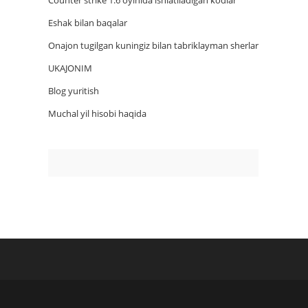
Counter strike 1.6 oyinida ishlatiladigan kodlar
Eshak bilan baqalar
Onajon tugilgan kuningiz bilan tabriklayman sherlar
UKAJONIM
Blog yuritish
Muchal yil hisobi haqida