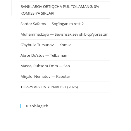
BANKLARGA ORTIQCHA PUL TO‘LAMANG: 0%
KOMISSIYA SIRLARI!
Sardor Safarov — Sog’inganim rost 2
Muhammadziyo — Sevishsak sevishib qo’yorasizmi
G’aybulla Tursunov — Komila
Abror Do’stov — Telbaman
Massa, Ruhsora Emm — San
Mirjalol Nematov — Kabutar
TOP-25 ARZON YO‘NALISH (2026)
Xisoblagich