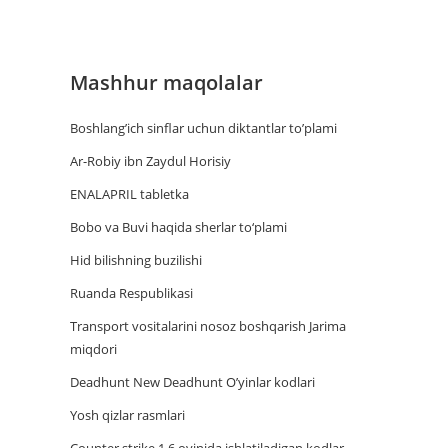
Mashhur maqolalar
Boshlang’ich sinflar uchun diktantlar to’plami
Ar-Robiy ibn Zaydul Horisiy
ENALAPRIL tabletka
Bobo va Buvi haqida sherlar to‘plami
Hid bilishning buzilishi
Ruanda Respublikasi
Trаnsport vositаlаrini nosoz boshqаrish Jаrimа
miqdori
Deadhunt New Deadhunt O’yinlar kodlari
Yosh qizlar rasmlari