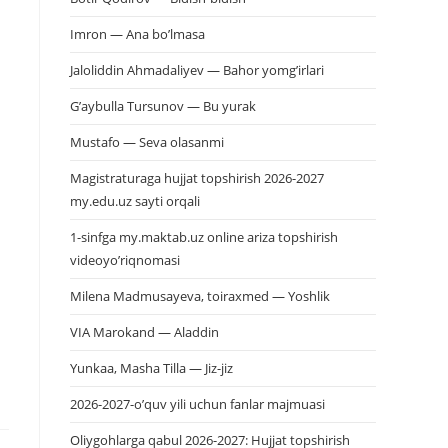
Imron — Ana bo’lmasa
Jaloliddin Ahmadaliyev — Bahor yomg’irlari
G’aybulla Tursunov — Bu yurak
Mustafo — Seva olasanmi
Magistraturaga hujjat topshirish 2026-2027
my.edu.uz sayti orqali
1-sinfga my.maktab.uz online ariza topshirish
videoyo’riqnomasi
Milena Madmusayeva, toiraxmed — Yoshlik
VIA Marokand — Aladdin
Yunkaa, Masha Tilla — Jiz-jiz
2026-2027-o’quv yili uchun fanlar majmuasi
Oliygohlarga qabul 2026-2027: Hujjat topshirish