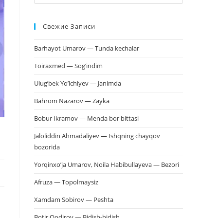
клавишу
Escape,
Свежие Записи
чтобы
закрыть
Barhayot Umarov — Tunda kechalar
панель
поиска.
Toiraxmed — Sog’indim
Ulug’bek Yo’lchiyev — Janimda
Bahrom Nazarov — Zayka
Bobur Ikramov — Menda bor bittasi
Jaloliddin Ahmadaliyev — Ishqning chayqov
bozorida
Yorqinxo’ja Umarov, Noila Habibullayeva — Bezori
Afruza — Topolmaysiz
Xamdam Sobirov — Peshta
Botir Qodirov — Bidish-bidish