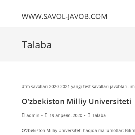
Перейти
к
WWW.SAVOL-JAVOB.COM
содержимому
Talaba
dtm savollari 2020-2021 yangi test savollari javoblari, im
O’zbekiston Milliy Universiteti
Автор
Запись
Рубрика
admin
19 апреля, 2020
Talaba
записи:
опубликована:
записи:
O'zbekiston Milliy Universiteti haqida ma'lumotlar: Bilim 