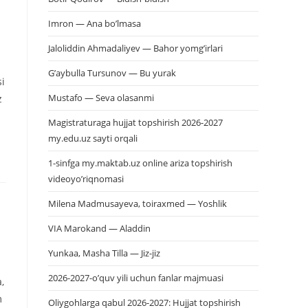
Imron — Ana bo’lmasa
Jaloliddin Ahmadaliyev — Bahor yomg’irlari
G’aybulla Tursunov — Bu yurak
si
Mustafo — Seva olasanmi
z
Magistraturaga hujjat topshirish 2026-2027
my.edu.uz sayti orqali
1-sinfga my.maktab.uz online ariza topshirish
videoyo’riqnomasi
Milena Madmusayeva, toiraxmed — Yoshlik
VIA Marokand — Aladdin
Yunkaa, Masha Tilla — Jiz-jiz
2026-2027-o’quv yili uchun fanlar majmuasi
,
m
Oliygohlarga qabul 2026-2027: Hujjat topshirish