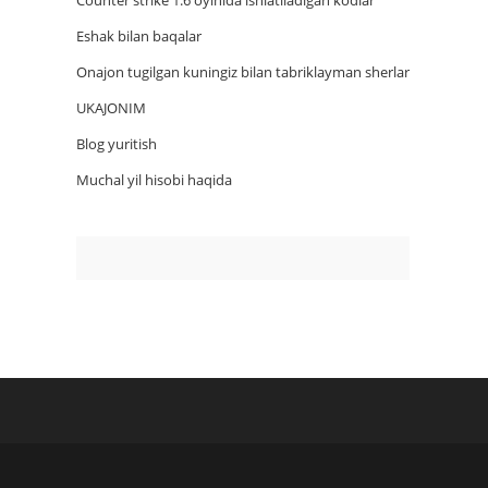
Counter strike 1.6 oyinida ishlatiladigan kodlar
Eshak bilan baqalar
Onajon tugilgan kuningiz bilan tabriklayman sherlar
UKAJONIM
Blog yuritish
Muchal yil hisobi haqida