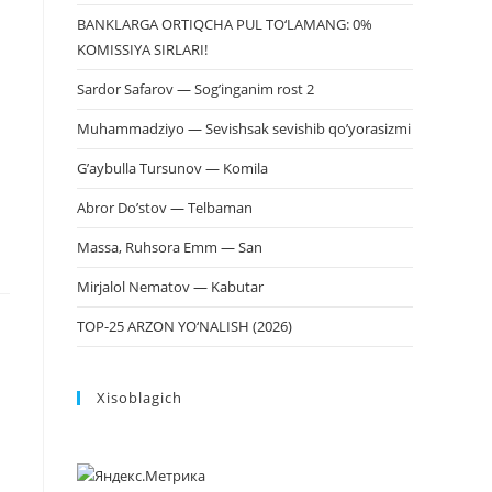
BANKLARGA ORTIQCHA PUL TO‘LAMANG: 0%
KOMISSIYA SIRLARI!
Sardor Safarov — Sog’inganim rost 2
Muhammadziyo — Sevishsak sevishib qo’yorasizmi
G’aybulla Tursunov — Komila
Abror Do’stov — Telbaman
Massa, Ruhsora Emm — San
Mirjalol Nematov — Kabutar
TOP-25 ARZON YO‘NALISH (2026)
Xisoblagich