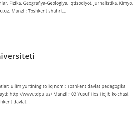
lar, Fizika, Geografiya-Geologiya, Iqtisodiyot, Jurnalistika, Kimyo,
nuu.uz. Manzil: Toshkent shahri,…
versiteti
lar: Bilim yurtining to’liq nomi: Toshkent davlat pedagogika
ayti: http://www.tdpu.uz/ Manzil:103 Yusuf Hos Hojib ko'chasi,
shkent davlat…