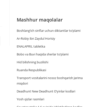
Mashhur maqolalar
Boshlang’ich sinflar uchun diktantlar to’plami
Ar-Robiy ibn Zaydul Horisiy
ENALAPRIL tabletka
Bobo va Buvi haqida sherlar to‘plami
Hid bilishning buzilishi
Ruanda Respublikasi
Trаnsport vositаlаrini nosoz boshqаrish Jаrimа
miqdori
Deadhunt New Deadhunt O’yinlar kodlari
Yosh qizlar rasmlari