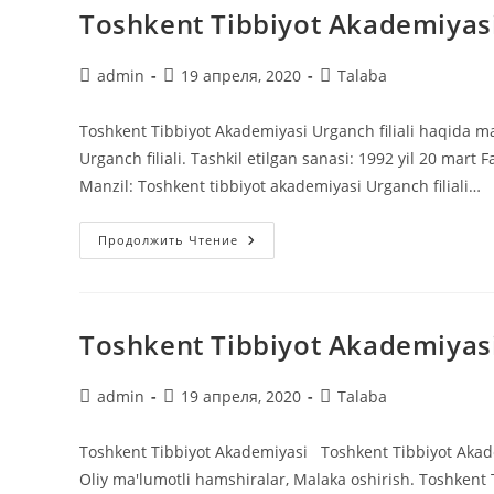
Toshkent Tibbiyot Akademiyasi 
Автор
Запись
Рубрика
admin
19 апреля, 2020
Talaba
записи:
опубликована:
записи:
Toshkent Tibbiyot Akademiyasi Urganch filiali haqida ma
Urganch filiali. Tashkil etilgan sanasi: 1992 yil 20 mart
Manzil: Toshkent tibbiyot akademiyasi Urganch filiali…
Toshkent
Продолжить Чтение
Tibbiyot
Akademiyasi
Urganch
Filiali.
Toshkent Tibbiyot Akademiyas
Автор
Запись
Рубрика
admin
19 апреля, 2020
Talaba
записи:
опубликована:
записи:
Toshkent Tibbiyot Akademiyasi Toshkent Tibbiyot Akademi
Oliy ma'lumotli hamshiralar, Malaka oshirish. Toshkent T