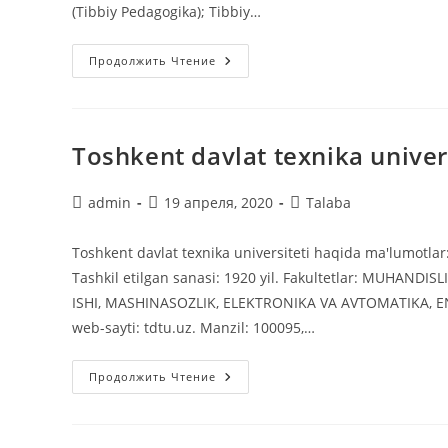
(Tibbiy Pedagogika); Tibbiy…
Toshkent
Продолжить Чтение
Tibbiyot
Akademiyasi
Toshkent davlat texnika univer
Автор
Запись
Рубрика
admin
19 апреля, 2020
Talaba
записи:
опубликована:
записи:
Toshkent davlat texnika universiteti haqida ma'lumotlar: 
Tashkil etilgan sanasi: 1920 yil. Fakultetlar: MUHAN
ISHI, MASHINASOZLIK, ELEKTRONIKA VA AVTOMATIKA, 
web-sayti: tdtu.uz. Manzil: 100095,…
Toshkent
Продолжить Чтение
Davlat
Texnika
Universiteti