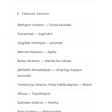
клавишу
Escape,
Свежие Записи
чтобы
закрыть
Barhayot Umarov — Tunda kechalar
панель
поиска.
Toiraxmed — Sog’indim
Ulug’bek Yo’lchiyev — Janimda
Bahrom Nazarov — Zayka
Bobur Ikramov — Menda bor bittasi
Jaloliddin Ahmadaliyev — Ishqning chayqov
bozorida
Yorqinxo’ja Umarov, Noila Habibullayeva — Bezori
Afruza — Topolmaysiz
Xamdam Sobirov — Peshta
Botir Qodirov — Bidish-bidish