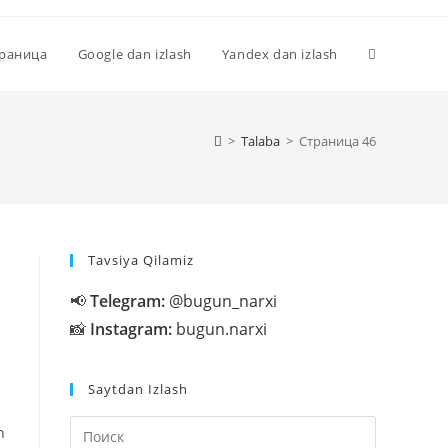
Переключи
траница
Google dan izlash
Yandex dan izlash
поиск
>
Talaba
>
Страница 46
по
Tavsiya Qilamiz
веб-
📢
Telegram:
@bugun_narxi
📸
Instagram:
bugun.narxi
сайту
Saytdan Izlash
Нажмите
n