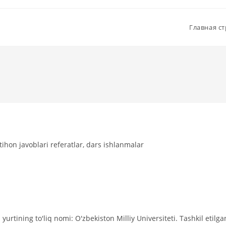
Главная с
tihon javoblari referatlar, dars ishlanmalar
yurtining to'liq nomi: O'zbekiston Milliy Universiteti. Tashkil etilga