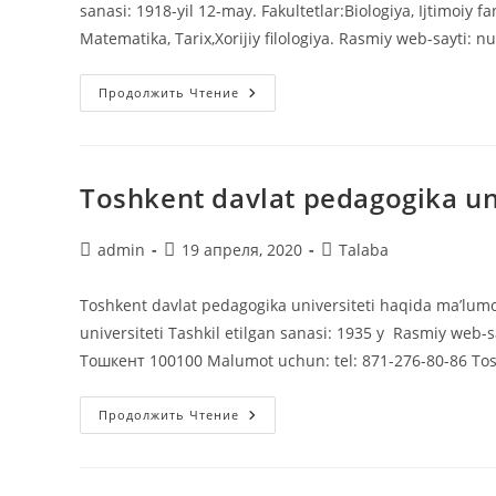
sanasi: 1918-yil 12-may. Fakultetlar:Biologiya, Ijtimoiy fan
Matematika, Tarix,Xorijiy filologiya. Rasmiy web-sayti: 
O’zbekiston
Продолжить Чтение
Milliy
Universiteti
Toshkent davlat pedagogika uni
Автор
Запись
Рубрика
admin
19 апреля, 2020
Talaba
записи:
опубликована:
записи:
Toshkent davlat pedagogika universiteti haqida ma’lumot
universiteti Tashkil etilgan sanasi: 1935 y Rasmiy web-s
Тошкент 100100 Malumot uchun: tel: 871-276-80-86 To
Toshkent
Продолжить Чтение
Davlat
Pedagogika
Universiteti