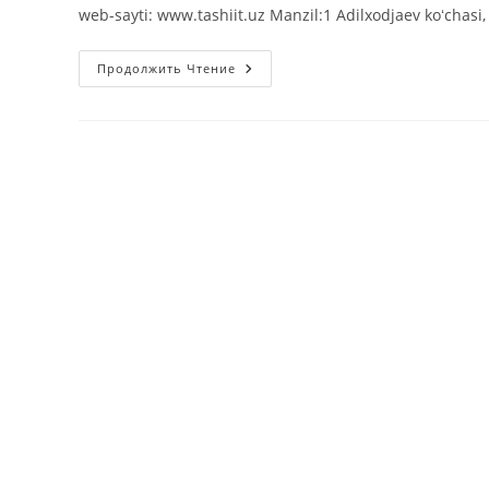
web-sayti: www.tashiit.uz Manzil:1 Adilxodjaev koʻchasi
Toshkent
Продолжить Чтение
Temir
Yo’l
Transporti
Muhandislari
Instituti