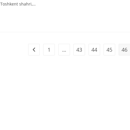
, Toshkent shahri,…
1
…
43
44
45
46
Перейти на предыдущую страницу