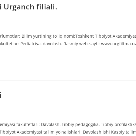
Urganch filiali.
’lumotlar: Bilim yurtining to’liq nomi:Toshkent Tibbiyot Akademiya
 Fakultetlar: Pediatriya, davolash. Rasmiy web-sayti: www.urgfiltma.u
i
yasi fakultetlari: Davolash, Tibbiy pedagogika, Tibbiy profilaktika
ibbiyot Akademiyasi ta'lim yo'nalishlari: Davolash ishi Kasbiy ta'li