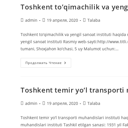
Toshkent to’qimachilik va yengi
Автор
Запись
Рубрика
admin
19 апреля, 2020
Talaba
записи:
опубликована:
записи:
Toshkent to'qimachilik va yengil sanoat instituti haqida 
yengil sanoat instituti Rasmiy web-sayti:http://www.titl
tumani, Shoxjahon ko'chasi, 5 uy Malumot uchun:…
Toshkent
Продолжить Чтение
To’qimachilik
Va
Yengil
Sanoat
Instituti
Toshkent temir yo’l transporti 
Автор
Запись
Рубрика
admin
19 апреля, 2020
Talaba
записи:
опубликована:
записи:
Toshkent temir yo'l transporti muhandislari instituti haq
muhandislari instituti Tashkil etilgan sanasi: 1931 yil Fa