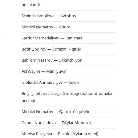
boshlandi
Sevinch Ismoilova — Avtobus
Mirjalol Nematov — Anora
Sardor Mamadaliyev — Ranjimas
Botir Qodirov — Xorazmlik qizlar
Bahrom Nazarov — O’tkinchi yor
Asl Wayne — Mani yuvar
Jaloliddin Ahmadaliyev — Janon
Bu yilgi bitiruvchilarga 6 turdagi shahodatnomalar
beriladi
Mirjalol Nematov — Qaro ko’z qo’shiq
Ozoda Nursaidova — To’ylar Muborak
Munisa Rizayeva — Bevafo (o’ylama mani)