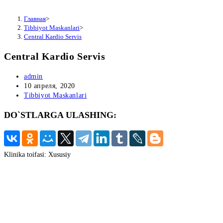
Главная
>
Tibbiyot Maskanlari
>
Central Kardio Servis
Central Kardio Servis
Автор
admin
записи:
Запись
10 апреля, 2020
опубликована:
Рубрика
Tibbiyot Maskanlari
записи:
DO`STLARGA ULASHING:
Klinika toifasi
:
Xususiy