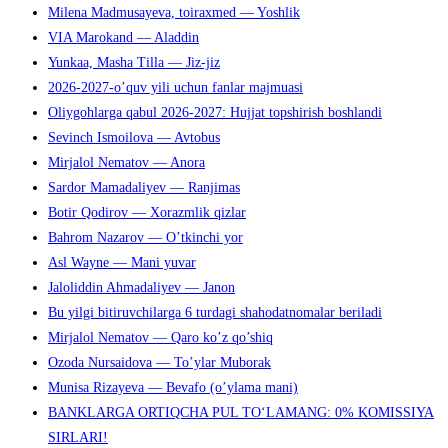
Milena Madmusayeva, toiraxmed — Yoshlik
VIA Marokand — Aladdin
Yunkaa, Masha Tilla — Jiz-jiz
2026-2027-o’quv yili uchun fanlar majmuasi
Oliygohlarga qabul 2026-2027: Hujjat topshirish boshlandi
Sevinch Ismoilova — Avtobus
Mirjalol Nematov — Anora
Sardor Mamadaliyev — Ranjimas
Botir Qodirov — Xorazmlik qizlar
Bahrom Nazarov — O’tkinchi yor
Asl Wayne — Mani yuvar
Jaloliddin Ahmadaliyev — Janon
Bu yilgi bitiruvchilarga 6 turdagi shahodatnomalar beriladi
Mirjalol Nematov — Qaro ko’z qo’shiq
Ozoda Nursaidova — To’ylar Muborak
Munisa Rizayeva — Bevafo (o’ylama mani)
BANKLARGA ORTIQCHA PUL TO‘LAMANG: 0% KOMISSIYA
SIRLARI!