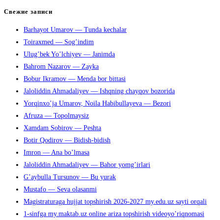
клавишу
Свежие записи
Escape,
Barhayot Umarov — Tunda kechalar
чтобы
Toiraxmed — Sog’indim
закрыть
Ulug’bek Yo’lchiyev — Janimda
панель
Bahrom Nazarov — Zayka
поиска.
Bobur Ikramov — Menda bor bittasi
Jaloliddin Ahmadaliyev — Ishqning chayqov bozorida
Yorqinxo’ja Umarov, Noila Habibullayeva — Bezori
Afruza — Topolmaysiz
Xamdam Sobirov — Peshta
Botir Qodirov — Bidish-bidish
Imron — Ana bo’lmasa
Jaloliddin Ahmadaliyev — Bahor yomg’irlari
G’aybulla Tursunov — Bu yurak
Mustafo — Seva olasanmi
Magistraturaga hujjat topshirish 2026-2027 my.edu.uz sayti orqali
1-sinfga my.maktab.uz online ariza topshirish videoyo’riqnomasi