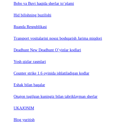
Bobo va Buvi haqida sherlar to‘plami
Hid bilishning buzilishi
Ruanda Respublikasi
Trаnsport vositаlаrini nosoz boshqаrish Jаrimа miqdori
Deadhunt New Deadhunt O’yinlar kodlari
Yosh qizlar rasmlari
Counter strike 1.6 oyinida ishlatiladigan kodlar
Eshak bilan baqalar
Onajon tugilgan kuningiz bilan tabriklayman sherlar
UKAJONIM
Blog yuritish