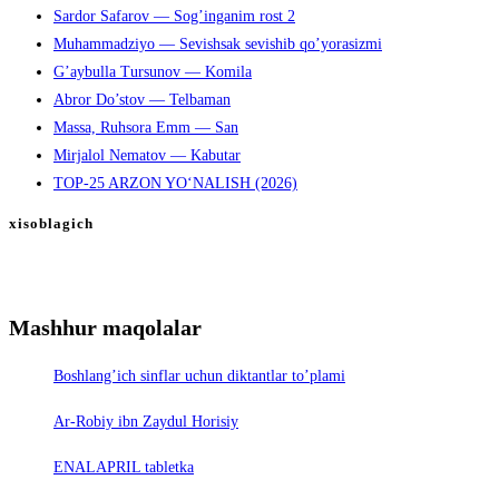
Sardor Safarov — Sog’inganim rost 2
Muhammadziyo — Sevishsak sevishib qo’yorasizmi
G’aybulla Tursunov — Komila
Abror Do’stov — Telbaman
Massa, Ruhsora Emm — San
Mirjalol Nematov — Kabutar
TOP-25 ARZON YO‘NALISH (2026)
xisoblagich
Mashhur maqolalar
Boshlang’ich sinflar uchun diktantlar to’plami
Ar-Robiy ibn Zaydul Horisiy
ENALAPRIL tabletka