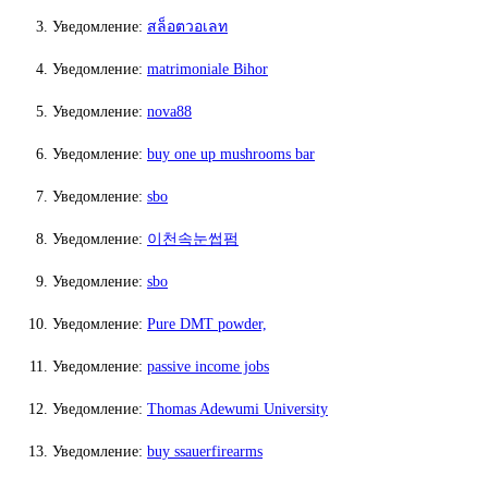
Уведомление:
สล็อตวอเลท
Уведомление:
matrimoniale Bihor
Уведомление:
nova88
Уведомление:
buy one up mushrooms bar
Уведомление:
sbo
Уведомление:
이천속눈썹펌
Уведомление:
sbo
Уведомление:
Pure DMT powder,
Уведомление:
passive income jobs
Уведомление:
Thomas Adewumi University
Уведомление:
buy ssauerfirearms