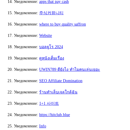
Уведомление:
apps that pay cash
Уведомление:
주식커뮤니티
Уведомление:
where to buy quality saffron
Уведомление:
Website
Уведомление:
บอลยูโร 2024
Уведомление:
ดูหนังเต็มเรื่อง
Уведомление:
UWIN789 ดียังไง ทำไมคนเล่นเยอะ
Уведомление:
SEO Affiliate Domination
Уведомление:
ร้านทำเล็บเจลใกล้ฉัน
Уведомление:
1+1 사이트
Уведомление:
https://hitclub.blue
Уведомление:
Info