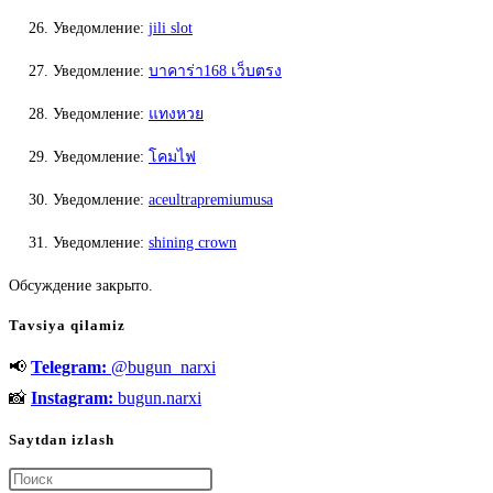
Уведомление:
jili slot
Уведомление:
บาคาร่า168 เว็บตรง
Уведомление:
แทงหวย
Уведомление:
โคมไฟ
Уведомление:
aceultrapremiumusa
Уведомление:
shining crown
Обсуждение закрыто.
Tavsiya qilamiz
📢
Telegram:
@bugun_narxi
📸
Instagram:
bugun.narxi
Saytdan izlash
Нажмите