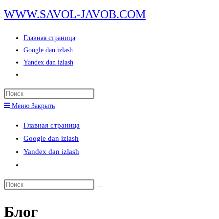
Перейти
WWW.SAVOL-JAVOB.COM
к
содержимому
Главная страница
Google dan izlash
Yandex dan izlash
Переключить
поиск
Нажмите
по
клавишу
Меню
Закрыть
веб-
Escape,
сайту
Главная страница
чтобы
Google dan izlash
закрыть
Yandex dan izlash
панель
Переключить
поиска.
поиск
Поиск
по
на
веб-
Блог
сайте
сайту