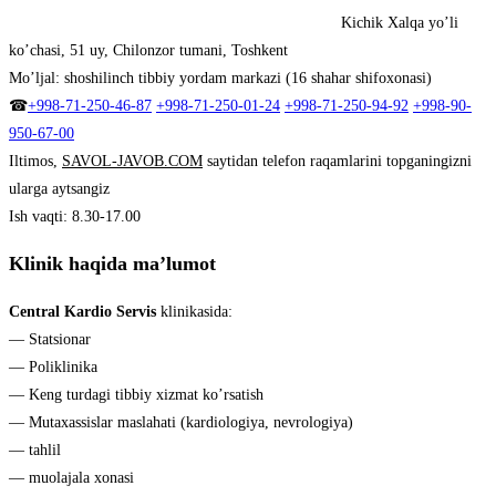
Kichik Xalqa yo’li
ko’chasi, 51 uy, Chilonzor tumani, Toshkent
Mo’ljal
:
shoshilinch tibbiy yordam markazi (16 shahar shifoxonasi)
☎
+998-71-250-46-87
+998-71-250-01-24
+998-71-250-94-92
+998-90-
950-67-00
Iltimos,
SAVOL-JAVOB.COM
saytidan telefon raqamlarini topganingizni
ularga aytsangiz
Ish vaqti
:
8.30-17.00
Klinik haqida ma’lumot
Central Kardio Servis
klinikasida:
— Statsionar
— Poliklinika
— Keng turdagi tibbiy xizmat ko’rsatish
— Mutaxassislar maslahati (kardiologiya, nevrologiya)
— tahlil
— muolajala xonasi