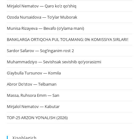
Mirjalol Nematov — Qaro ko’z qo’shiq
Ozoda Nursaidova — To’ylar Muborak
Munisa Rizayeva — Bevafo (o’ylama mani)
BANKLARGA ORTIQCHA PUL TO‘LAMANG: 0% KOMISSIYA SIRLARI!
Sardor Safarov — Sog’inganim rost 2
Muhammadziyo — Sevishsak sevishib qo’yorasizmi
G’aybulla Tursunov — Komila
Abror Do’stov — Telbaman
Massa, Ruhsora Emm — San
Mirjalol Nematov — Kabutar
TOP-25 ARZON YO‘NALISH (2026)
Xisoblagich