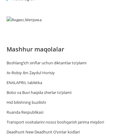
Mashhur maqolalar
Boshlang’ich sinflar uchun diktantlar to’plami
Ar-Robiy ibn Zaydul Horisiy
ENALAPRIL tabletka
Bobo va Buvi haqida sherlar to‘plami
Hid bilishning buzilishi
Ruanda Respublikasi
Trаnsport vositаlаrini nosoz boshqаrish Jаrimа miqdori
Deadhunt New Deadhunt O’yinlar kodlari