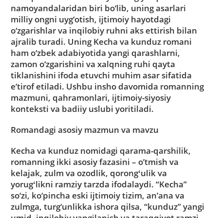
namoyandalaridan biri bo‘lib, uning asarlari
milliy ongni uyg‘otish, ijtimoiy hayotdagi
o‘zgarishlar va inqilobiy ruhni aks ettirish bilan
ajralib turadi. Uning Kecha va kunduz romani
ham o‘zbek adabiyotida yangi qarashlarni,
zamon o‘zgarishini va xalqning ruhi qayta
tiklanishini ifoda etuvchi muhim asar sifatida
e’tirof etiladi. Ushbu insho davomida romanning
mazmuni, qahramonlari, ijtimoiy-siyosiy
konteksti va badiiy uslubi yoritiladi.
Romandagi asosiy mazmun va mavzu
Kecha va kunduz nomidagi qarama-qarshilik,
romanning ikki asosiy fazasini – o’tmish va
kelajak, zulm va ozodlik, qorongʻulik va
yorugʻlikni ramziy tarzda ifodalaydi. “Kecha”
so‘zi, ko‘pincha eski ijtimoiy tizim, an’ana va
zulmga, turg‘unlikka ishora qilsa, “kunduz” yangi
umid, inqilobiy yangilanish va taraqqiyot ramzi