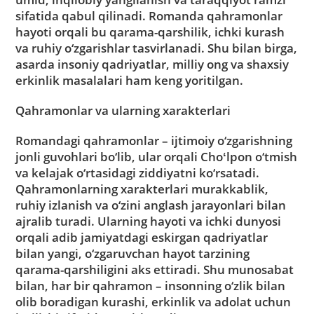
sifatida qabul qilinadi. Romanda qahramonlar
hayoti orqali bu qarama-qarshilik, ichki kurash
va ruhiy o‘zgarishlar tasvirlanadi. Shu bilan birga,
asarda insoniy qadriyatlar, milliy ong va shaxsiy
erkinlik masalalari ham keng yoritilgan.
Qahramonlar va ularning xarakterlari
Romandagi qahramonlar – ijtimoiy o‘zgarishning
jonli guvohlari bo‘lib, ular orqali Choʻlpon o‘tmish
va kelajak o‘rtasidagi ziddiyatni ko‘rsatadi.
Qahramonlarning xarakterlari murakkablik,
ruhiy izlanish va o‘zini anglash jarayonlari bilan
ajralib turadi. Ularning hayoti va ichki dunyosi
orqali adib jamiyatdagi eskirgan qadriyatlar
bilan yangi, o‘zgaruvchan hayot tarzining
qarama-qarshiligini aks ettiradi. Shu munosabat
bilan, har bir qahramon – insonning o‘zlik bilan
olib boradigan kurashi, erkinlik va adolat uchun