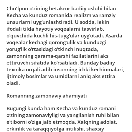
Choʻlpon o‘zining betakror badiiy uslubi bilan
Kecha va kunduz romanida realizm va ramziy
unsurlarni uyg‘unlashtiradi. U sodda, lekin
ifodali tilda hayotiy voqealarni tasvirlab,
o‘quvchida kuchli his-tuyg‘ular uyg‘otadi. Asarda
voqealar kechagi qorong‘ulik va kunduzgi
yorug‘lik o‘rtasidagi o’tkinchi nuqtada,
zamonning qarama-qarshi fazilatlarini aks
ettiruvchi sifatida ko‘rsatiladi. Bunday badiiy
texnika orqali adib insonning ichki kechinmalari,
ijtimoiy bosimlar va umidlarni aniq aks ettira
oladi.
Romanning zamonaviy ahamiyati
Bugungi kunda ham Kecha va kunduz romani
o‘zining zamonaviyligi va yangilanish ruhi bilan
e’tiborni o‘ziga jalb etmoqda. Xalqning adolat,
erkinlik va taraqqiyotga intilishi, shaxsiy