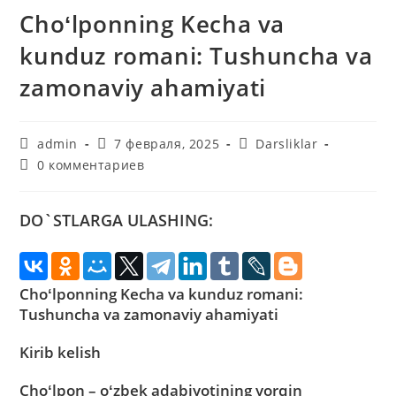
Choʻlponning Kecha va
kunduz romani: Tushuncha va
zamonaviy ahamiyati
Автор
Запись
Рубрика
admin
7 февраля, 2025
Darsliklar
записи:
опубликована:
записи:
Комментарии
0 комментариев
к
записи:
DO`STLARGA ULASHING:
Choʻlponning Kecha va kunduz romani:
Tushuncha va zamonaviy ahamiyati
Kirib kelish
Choʻlpon – oʻzbek adabiyotining yorqin