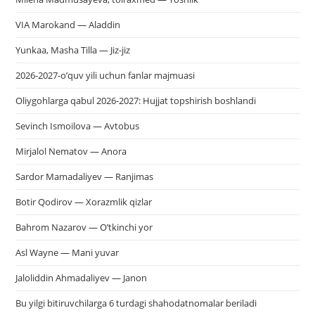
VIA Marokand — Aladdin
Yunkaa, Masha Tilla — Jiz-jiz
2026-2027-o’quv yili uchun fanlar majmuasi
Oliygohlarga qabul 2026-2027: Hujjat topshirish boshlandi
Sevinch Ismoilova — Avtobus
Mirjalol Nematov — Anora
Sardor Mamadaliyev — Ranjimas
Botir Qodirov — Xorazmlik qizlar
Bahrom Nazarov — O’tkinchi yor
Asl Wayne — Mani yuvar
Jaloliddin Ahmadaliyev — Janon
Bu yilgi bitiruvchilarga 6 turdagi shahodatnomalar beriladi