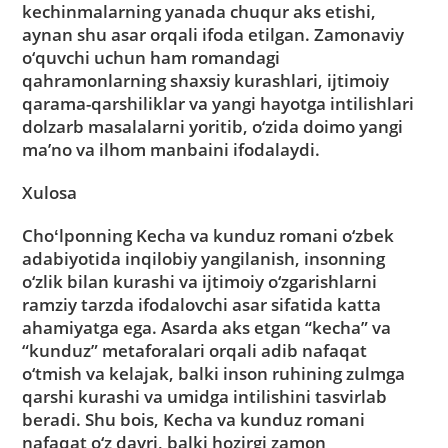
kechinmalarning yanada chuqur aks etishi,
aynan shu asar orqali ifoda etilgan. Zamonaviy
o‘quvchi uchun ham romandagi
qahramonlarning shaxsiy kurashlari, ijtimoiy
qarama-qarshiliklar va yangi hayotga intilishlari
dolzarb masalalarni yoritib, o‘zida doimo yangi
ma’no va ilhom manbaini ifodalaydi.
Xulosa
Choʻlponning Kecha va kunduz romani o‘zbek
adabiyotida inqilobiy yangilanish, insonning
o‘zlik bilan kurashi va ijtimoiy o‘zgarishlarni
ramziy tarzda ifodalovchi asar sifatida katta
ahamiyatga ega. Asarda aks etgan “kecha” va
“kunduz” metaforalari orqali adib nafaqat
o‘tmish va kelajak, balki inson ruhining zulmga
qarshi kurashi va umidga intilishini tasvirlab
beradi. Shu bois, Kecha va kunduz romani
nafaqat o‘z davri, balki hozirgi zamon