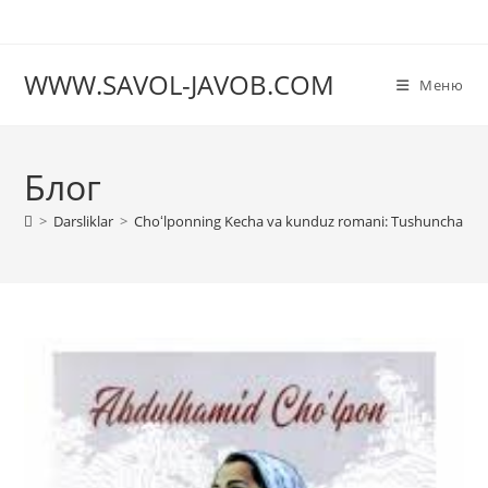
Перейти
к
содержимому
WWW.SAVOL-JAVOB.COM
Меню
Блог
>
Darsliklar
>
Choʻlponning Kecha va kunduz romani: Tushuncha va