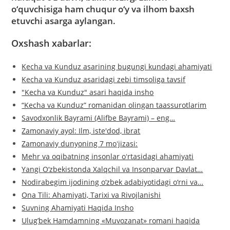
o‘quvchisiga ham chuqur o‘y va ilhom baxsh
etuvchi asarga aylangan.
Oxshash xabarlar:
Kecha va Kunduz asarining bugungi kundagi ahamiyati
Kecha va Kunduz asaridagi zebi timsoliga tavsif
"Kecha va Kunduz" asari haqida insho
“Kecha va Kunduz” romanidan olingan taassurotlarim
Savodxonlik Bayrami (Alifbe Bayrami) – eng…
Zamonaviy ayol: Ilm, iste'dod, ibrat
Zamonaviy dunyoning 7 moʻjizasi:
Mehr va oqibatning insonlar oʻrtasidagi ahamiyati
Yangi O‘zbekistonda Xalqchil va Insonparvar Davlat…
Nodirabegim ijodining o‘zbek adabiyotidagi o‘rni va…
Ona Tili: Ahamiyati, Tarixi va Rivojlanishi
Suvning Ahamiyati Haqida Insho
Ulug’bek Hamdamning «Muvozanat» romani haqida