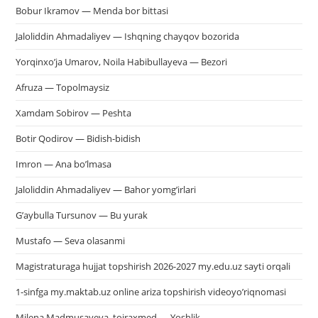
Bobur Ikramov — Menda bor bittasi
Jaloliddin Ahmadaliyev — Ishqning chayqov bozorida
Yorqinxo’ja Umarov, Noila Habibullayeva — Bezori
Afruza — Topolmaysiz
Xamdam Sobirov — Peshta
Botir Qodirov — Bidish-bidish
Imron — Ana bo’lmasa
Jaloliddin Ahmadaliyev — Bahor yomg’irlari
G’aybulla Tursunov — Bu yurak
Mustafo — Seva olasanmi
Magistraturaga hujjat topshirish 2026-2027 my.edu.uz sayti orqali
1-sinfga my.maktab.uz online ariza topshirish videoyo’riqnomasi
Milena Madmusayeva, toiraxmed — Yoshlik