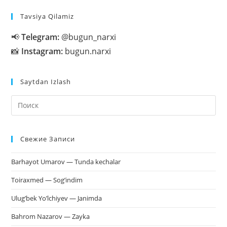
Tavsiya Qilamiz
📢
Telegram:
@bugun_narxi
📸
Instagram:
bugun.narxi
Saytdan Izlash
На
кл
Esc
Свежие Записи
чт
за
Barhayot Umarov — Tunda kechalar
па
пои
Toiraxmed — Sog’indim
Ulug’bek Yo’lchiyev — Janimda
Bahrom Nazarov — Zayka