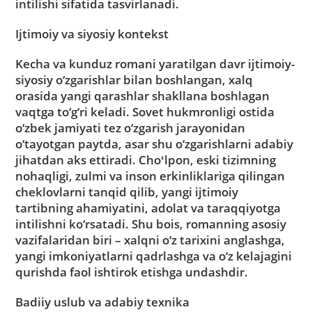
intilishi sifatida tasvirlanadi.
Ijtimoiy va siyosiy kontekst
Kecha va kunduz romani yaratilgan davr ijtimoiy-
siyosiy o‘zgarishlar bilan boshlangan, xalq
orasida yangi qarashlar shakllana boshlagan
vaqtga to‘g‘ri keladi. Sovet hukmronligi ostida
o‘zbek jamiyati tez o‘zgarish jarayonidan
o‘tayotgan paytda, asar shu o‘zgarishlarni adabiy
jihatdan aks ettiradi. Choʻlpon, eski tizimning
nohaqligi, zulmi va inson erkinliklariga qilingan
cheklovlarni tanqid qilib, yangi ijtimoiy
tartibning ahamiyatini, adolat va taraqqiyotga
intilishni ko‘rsatadi. Shu bois, romanning asosiy
vazifalaridan biri – xalqni o‘z tarixini anglashga,
yangi imkoniyatlarni qadrlashga va o‘z kelajagini
qurishda faol ishtirok etishga undashdir.
Badiiy uslub va adabiy texnika