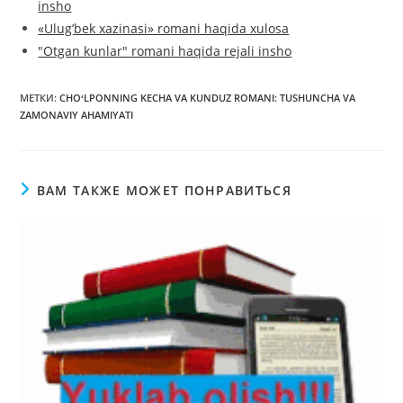
insho
«Ulug’bek xazinasi» romani haqida xulosa
"Otgan kunlar" romani haqida rejali insho
МЕТКИ
:
CHOʻLPONNING KECHA VA KUNDUZ ROMANI: TUSHUNCHA VA
ZAMONAVIY AHAMIYATI
ВАМ ТАКЖЕ МОЖЕТ ПОНРАВИТЬСЯ