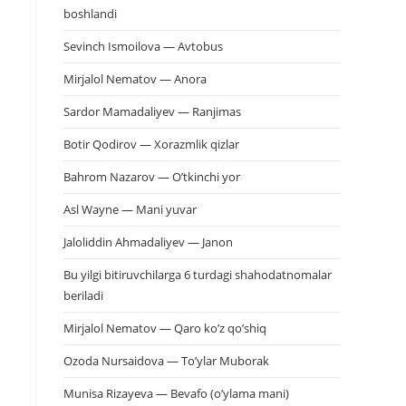
boshlandi
Sevinch Ismoilova — Avtobus
Mirjalol Nematov — Anora
Sardor Mamadaliyev — Ranjimas
Botir Qodirov — Xorazmlik qizlar
Bahrom Nazarov — O’tkinchi yor
Asl Wayne — Mani yuvar
Jaloliddin Ahmadaliyev — Janon
Bu yilgi bitiruvchilarga 6 turdagi shahodatnomalar
beriladi
Mirjalol Nematov — Qaro ko’z qo’shiq
Ozoda Nursaidova — To’ylar Muborak
Munisa Rizayeva — Bevafo (o’ylama mani)