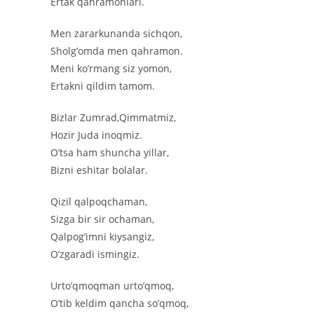
Ertak qahramonlari.
Men zararkunanda sichqon,
Sholg’omda men qahramon.
Meni ko’rmang siz yomon,
Ertakni qildim tamom.
Bizlar Zumrad,Qimmatmiz,
Hozir Juda inoqmiz.
O’tsa ham shuncha yillar,
Bizni eshitar bolalar.
Qizil qalpoqchaman,
Sizga bir sir ochaman,
Qalpog’imni kiysangiz,
O’zgaradi ismingiz.
Urto’qmoqman urto’qmoq,
O’tib keldim qancha so’qmoq,