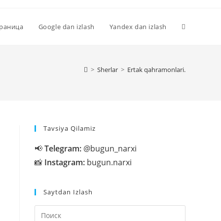
Переключи
траница
Google dan izlash
Yandex dan izlash
поиск
>
Sherlar
>
Ertak qahramonlari.
по
Tavsiya Qilamiz
веб-
📢
Telegram:
@bugun_narxi
📸
Instagram:
bugun.narxi
сайту
Saytdan Izlash
Нажмите