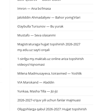
Imron — Ana bo’lmasa
Jaloliddin Ahmadaliyev — Bahor yomg’irlari
G’aybulla Tursunov — Bu yurak
Mustafo — Seva olasanmi
Magistraturaga hujjat topshirish 2026-2027
my.edu.uz sayti orqali
1-sinfga my.maktab.uz online ariza topshirish
videoyo’riqnomasi
Milena Madmusayeva, toiraxmed — Yoshlik
VIA Marokand — Aladdin
Yunkaa, Masha Tilla — Jiz-jiz
2026-2027-o’quv yili uchun fanlar majmuasi
Oliygohlarga qabul 2026-2027: Hujjat topshirish