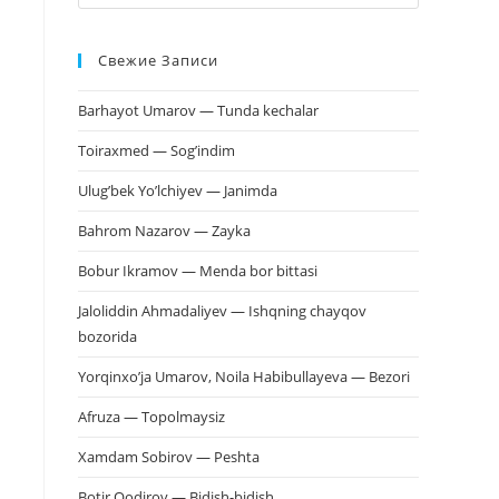
клавишу
Escape,
Свежие Записи
чтобы
закрыть
Barhayot Umarov — Tunda kechalar
панель
поиска.
Toiraxmed — Sog’indim
Ulug’bek Yo’lchiyev — Janimda
Bahrom Nazarov — Zayka
Bobur Ikramov — Menda bor bittasi
Jaloliddin Ahmadaliyev — Ishqning chayqov
bozorida
Yorqinxo’ja Umarov, Noila Habibullayeva — Bezori
Afruza — Topolmaysiz
Xamdam Sobirov — Peshta
Botir Qodirov — Bidish-bidish