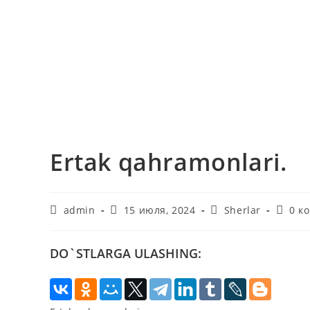
Ertak qahramonlari.
Автор
Запись
Рубрика
Комме
admin
15 июля, 2024
Sherlar
0 к
записи:
опубликована:
записи:
к
записи
DO`STLARGA ULASHING: