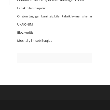
Counter strike 1.6 oyinida ishlatiladigan kodlar
Eshak bilan baqalar
Onajon tugilgan kuningiz bilan tabriklayman sherlar
UKAJONIM
Blog yuritish
Muchal yil hisobi haqida