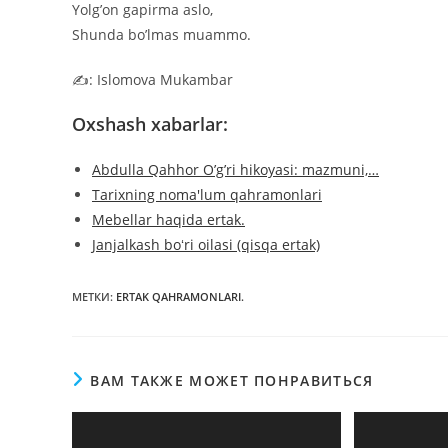
Yolg’on gapirma aslo,
Shunda bo’lmas muammo.
✍️: Islomova Mukambar
Oxshash xabarlar:
Abdulla Qahhor O’g’ri hikoyasi: mazmuni,…
Tarixning noma'lum qahramonlari
Mebellar haqida ertak.
Janjalkash boʻri oilasi (qisqa ertak)
МЕТКИ
:
ERTAK QAHRAMONLARI.
ВАМ ТАКЖЕ МОЖЕТ ПОНРАВИТЬСЯ