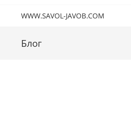
Перейти
к
WWW.SAVOL-JAVOB.COM
содержимому
Блог