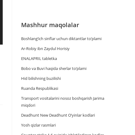
Mashhur maqolalar
Boshlang’ich sinflar uchun diktantlar to’plami
Ar-Robiy ibn Zaydul Horisiy
ENALAPRIL tabletka
Bobo va Buvi haqida sherlar to‘plami
Hid bilishning buzilishi
Ruanda Respublikasi
Trаnsport vositаlаrini nosoz boshqаrish Jаrimа
miqdori
Deadhunt New Deadhunt O’yinlar kodlari
Yosh qizlar rasmlari