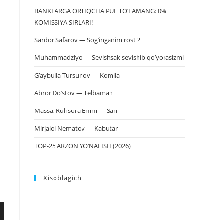
BANKLARGA ORTIQCHA PUL TO‘LAMANG: 0%
KOMISSIYA SIRLARI!
Sardor Safarov — Sog’inganim rost 2
Muhammadziyo — Sevishsak sevishib qo’yorasizmi
G’aybulla Tursunov — Komila
Abror Do’stov — Telbaman
Massa, Ruhsora Emm — San
Mirjalol Nematov — Kabutar
TOP-25 ARZON YO‘NALISH (2026)
Xisoblagich