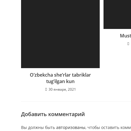
Musta
O’zbekcha she’rlar tabriklar
tug’ilgan kun
30 января, 2021
Добавить комментарий
Вы должны быть
авторизованы
, чтобы оставить ком