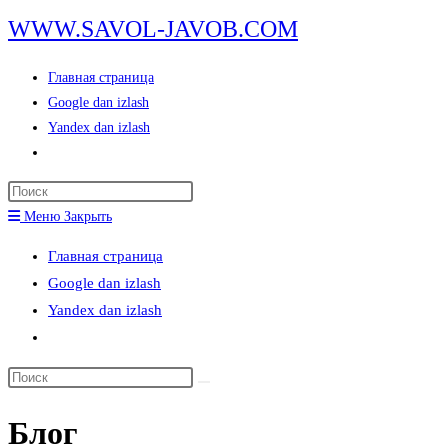
Перейти
WWW.SAVOL-JAVOB.COM
к
содержимому
Главная страница
Google dan izlash
Yandex dan izlash
Переключить
поиск
Нажмите
по
клавишу
Меню
Закрыть
веб-
Escape,
сайту
Главная страница
чтобы
Google dan izlash
закрыть
Yandex dan izlash
панель
Переключить
поиска.
поиск
Поиск
по
на
веб-
Блог
сайте
сайту