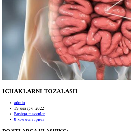
ICHAKLARNI TOZALASH
Автор
admin
записи:
Запись
19 января, 2022
опубликована:
Рубрика
Boshqa mavzular
записи:
Комментарии
0 комментариев
к
записи: