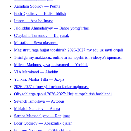
Xamdam Sobirov — Peshta
Botir Qodirov — Bidish-bidish
Imron — Ana bo’lmasa
Jaloliddin Ahmadaliyev — Bahor yomg’irlari
G’aybulla Tursunov — Bu yurak
Mustafo — Seva olasanmi
Magistraturaga hujjat topshirish 2026-2027 my.edu.uz sayti orqali
1-sinfga my.maktab.uz online ariza topshirish videoyo’riqnomasi
Milena Madmusayeva, toiraxmed — Yoshlik
VIA Marokand — Aladdin
Yunkaa, Masha Tilla — Jiz-jiz
2026-2027-o’quv yili uchun fanlar majmuasi
Oliygohlarga qabul 2026-2027: Hujjat topshirish boshlandi
Sevinch Ismoilova — Avtobus
Mirjalol Nematov — Anora
Sardor Mamadaliyev — Ranjimas
Botir Qodirov — Xorazmlik qizlar
Bahrom Nazarov — O’tkinchi yor