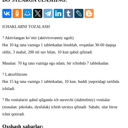
DO`STLARGA ULASHING:
ICHAKLARNI TOZALASH
? Aktivlangan ko’mir (aktivirovanniy ugoli)
Har 10 kg tana vazniga 1 tabletkadan hisoblab, ovqatdan 30-60 daqiqa
oldin, 3 mahal, 200 ml suv bilan, 10 kun qabul qilinadi.
Masalan: 70 kg tana vazniga ega odam, bir ichishda 7 tabletkadan.
? Laktofilitrum
Har 15 kg tana vazniga 1 tabletkadan, 10 kun, huddi yuqoridagi tartibda
ichiladi.
? Bu vositalarni qabul qilganda ich suruvchi (slabiteliniy) vositalar
(masalan: pikolaks, dyufalak) ichish tavsiya qilinadi. Sababi, ular biroz
ichni qotiradi.
Oxshash xabarlar: