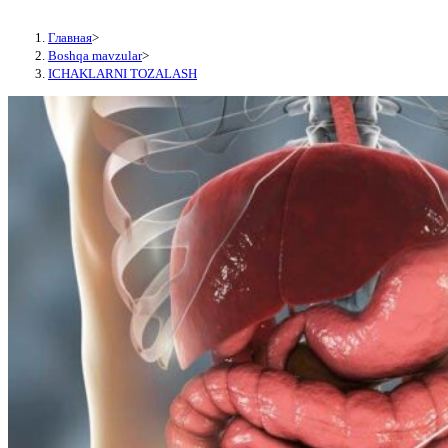
Главная
>
Boshqa mavzular
>
ICHAKLARNI TOZALASH