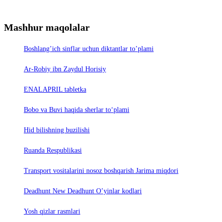
Mashhur maqolalar
Boshlang’ich sinflar uchun diktantlar to’plami
Ar-Robiy ibn Zaydul Horisiy
ENALAPRIL tabletka
Bobo va Buvi haqida sherlar to‘plami
Hid bilishning buzilishi
Ruanda Respublikasi
Trаnsport vositаlаrini nosoz boshqаrish Jаrimа miqdori
Deadhunt New Deadhunt O’yinlar kodlari
Yosh qizlar rasmlari