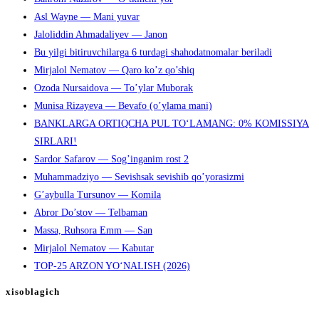
Asl Wayne — Mani yuvar
Jaloliddin Ahmadaliyev — Janon
Bu yilgi bitiruvchilarga 6 turdagi shahodatnomalar beriladi
Mirjalol Nematov — Qaro ko’z qo’shiq
Ozoda Nursaidova — To’ylar Muborak
Munisa Rizayeva — Bevafo (o’ylama mani)
BANKLARGA ORTIQCHA PUL TO‘LAMANG: 0% KOMISSIYA
SIRLARI!
Sardor Safarov — Sog’inganim rost 2
Muhammadziyo — Sevishsak sevishib qo’yorasizmi
G’aybulla Tursunov — Komila
Abror Do’stov — Telbaman
Massa, Ruhsora Emm — San
Mirjalol Nematov — Kabutar
TOP-25 ARZON YO‘NALISH (2026)
xisoblagich