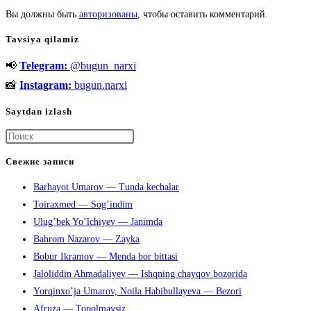
Вы должны быть
авторизованы
, чтобы оставить комментарий.
Tavsiya qilamiz
📢
Telegram:
@bugun_narxi
📸
Instagram:
bugun.narxi
Saytdan izlash
Нажмите
клавишу
Свежие записи
Escape,
Barhayot Umarov — Tunda kechalar
чтобы
Toiraxmed — Sog’indim
закрыть
Ulug’bek Yo’lchiyev — Janimda
панель
Bahrom Nazarov — Zayka
поиска.
Bobur Ikramov — Menda bor bittasi
Jaloliddin Ahmadaliyev — Ishqning chayqov bozorida
Yorqinxo’ja Umarov, Noila Habibullayeva — Bezori
Afruza — Topolmaysiz