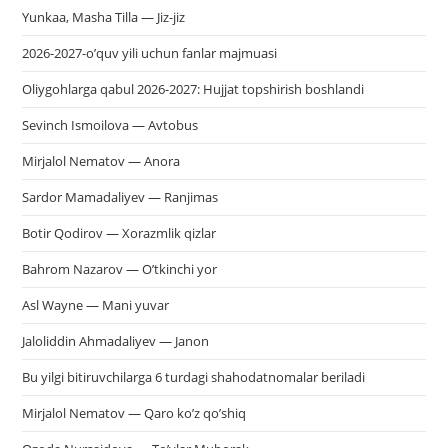
Yunkaa, Masha Tilla — Jiz-jiz
2026-2027-o’quv yili uchun fanlar majmuasi
Oliygohlarga qabul 2026-2027: Hujjat topshirish boshlandi
Sevinch Ismoilova — Avtobus
Mirjalol Nematov — Anora
Sardor Mamadaliyev — Ranjimas
Botir Qodirov — Xorazmlik qizlar
Bahrom Nazarov — O’tkinchi yor
Asl Wayne — Mani yuvar
Jaloliddin Ahmadaliyev — Janon
Bu yilgi bitiruvchilarga 6 turdagi shahodatnomalar beriladi
Mirjalol Nematov — Qaro ko’z qo’shiq