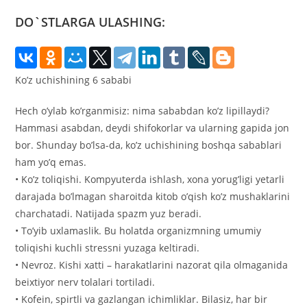
записи:
DO`STLARGA ULASHING:
Koʼz uchishining 6 sababi
Hech oʼylab koʼrganmisiz: nima sababdan koʼz lipillaydi?
Hammasi asabdan, deydi shifokorlar va ularning gapida jon
bor. Shunday boʼlsa-da, koʼz uchishining boshqa sabablari
ham yoʼq emas.
• Koʼz toliqishi. Kompyuterda ishlash, xona yorugʼligi yetarli
darajada boʼlmagan sharoitda kitob oʼqish koʼz mushaklarini
charchatadi. Natijada spazm yuz beradi.
• Toʼyib uxlamaslik. Bu holatda organizmning umumiy
toliqishi kuchli stressni yuzaga keltiradi.
• Nevroz. Kishi xatti – harakatlarini nazorat qila olmaganida
beixtiyor nerv tolalari tortiladi.
• Kofein, spirtli va gazlangan ichimliklar. Bilasiz, har bir