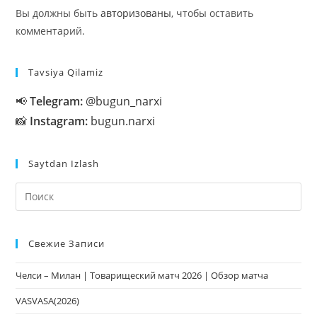
Вы должны быть
авторизованы
, чтобы оставить
комментарий.
Tavsiya Qilamiz
📢
Telegram:
@bugun_narxi
📸
Instagram:
bugun.narxi
Saytdan Izlash
На
кл
Esc
Свежие Записи
чт
за
Челси – Милан | Товарищеский матч 2026 | Обзор матча
па
пои
VASVASA(2026)