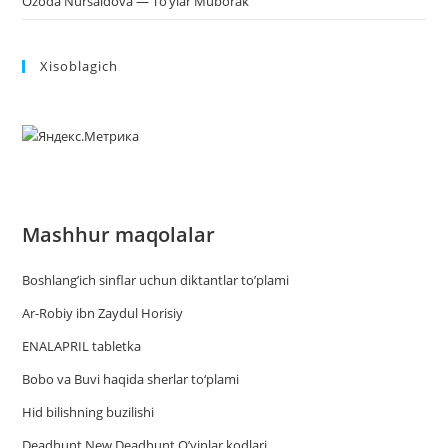
Ozoda Nursaidova — To’ylar Muborak
Xisoblagich
Mashhur maqolalar
Boshlang’ich sinflar uchun diktantlar to’plami
Ar-Robiy ibn Zaydul Horisiy
ENALAPRIL tabletka
Bobo va Buvi haqida sherlar to‘plami
Hid bilishning buzilishi
Deadhunt New Deadhunt O’yinlar kodlari