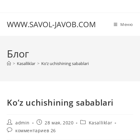
Перейти
к
содержимому
WWW.SAVOL-JAVOB.COM
Меню
Блог
>
Kasalliklar
>
Koʼz uchishining sabablari
Koʼz uchishining sabablari
Автор
Запись
Рубрика
admin
28 мая, 2020
Kasalliklar
записи:
опубликована:
записи:
Комментарии
комментариев 26
к