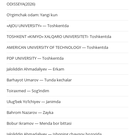
ODISSEYA(2026)
O‘rgimchak odam: Yangi kun
«AJOU UNIVERSITY» — Toshkentda
TOSHKENT «KIMYO» XALQARO UNIVERSITETI- Toshkentda
AMERICAN UNIVERSITY OF TECHNOLOGY — Toshkentda
PDP UNIVERSITY — Toshkentda
Jaloliddin Ahmadaliyev — Erkam
Barhayot Umarov — Tunda kechalar
Toiraxmed — Sog’indim
Ulug’bek Yo’lchiyev — Janimda
Bahrom Nazarov — Zayka
Bobur Ikramov — Menda bor bittasi
Jaloliddin Ahmadaliyev — Ishqning chayqov bozorida