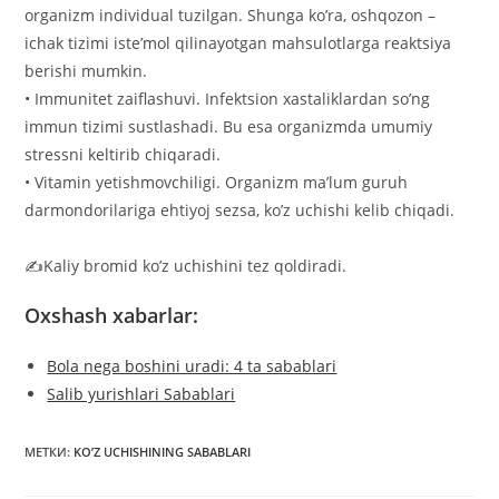
organizm individual tuzilgan. Shunga koʼra, oshqozon –
ichak tizimi isteʼmol qilinayotgan mahsulotlarga reaktsiya
berishi mumkin.
• Immunitet zaiflashuvi. Infektsion xastaliklardan soʼng
immun tizimi sustlashadi. Bu esa organizmda umumiy
stressni keltirib chiqaradi.
• Vitamin yetishmovchiligi. Organizm maʼlum guruh
darmondorilariga ehtiyoj sezsa, koʼz uchishi kelib chiqadi.
✍️Kaliy bromid koʼz uchishini tez qoldiradi.
Oxshash xabarlar:
Bola nega boshini uradi: 4 ta sabablari
Salib yurishlari Sabablari
МЕТКИ
:
KOʼZ UCHISHINING SABABLARI