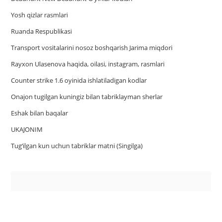
Yosh qizlar rasmlari
Ruanda Respublikasi
Trаnsport vositаlаrini nosoz boshqаrish Jаrimа miqdori
Rayxon Ulasenova haqida, oilasi, instagram, rasmlari
Counter strike 1.6 oyinida ishlatiladigan kodlar
Onajon tugilgan kuningiz bilan tabriklayman sherlar
Eshak bilan baqalar
UKAJONIM
Tug‘ilgan kun uchun tabriklar matni (Singilga)