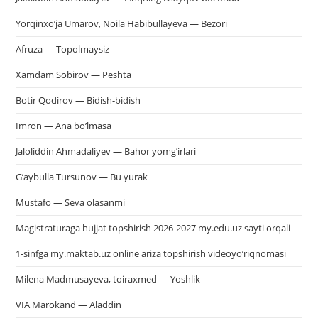
Yorqinxo’ja Umarov, Noila Habibullayeva — Bezori
Afruza — Topolmaysiz
Xamdam Sobirov — Peshta
Botir Qodirov — Bidish-bidish
Imron — Ana bo’lmasa
Jaloliddin Ahmadaliyev — Bahor yomg’irlari
G’aybulla Tursunov — Bu yurak
Mustafo — Seva olasanmi
Magistraturaga hujjat topshirish 2026-2027 my.edu.uz sayti orqali
1-sinfga my.maktab.uz online ariza topshirish videoyo’riqnomasi
Milena Madmusayeva, toiraxmed — Yoshlik
VIA Marokand — Aladdin