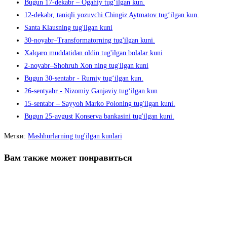
Bugun 17-dekabr – Ogahiy tug‘ilgan kun.
12-dekabr, taniqli yozuvchi Chingiz Aytmatov tug‘ilgan kun.
Santa Klausning tug'ilgan kuni
30-noyabr–Transformatorning tug'ilgan kuni.
Xalqaro muddatidan oldin tug'ilgan bolalar kuni
2-noyabr–Shohruh Xon ning tug'ilgan kuni
Bugun 30-sentabr - Rumiy tug‘ilgan kun.
26-sentyabr - Nizomiy Ganjaviy tug‘ilgan kun
15-sentabr – Sayyoh Marko Poloning tug'ilgan kuni.
Bugun 25-avgust Konserva bankasini tug'ilgan kuni.
Метки
:
Mashhurlarning tug'ilgan kunlari
Вам также может понравиться