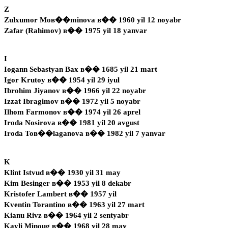
Z
Zulxumor Moв��minova в�� 1960 yil 12 noyabr
Zafar (Rahimov) в�� 1975 yil 18 yanvar
I
Iogann Sebastyan Bax в�� 1685 yil 21 mart
Igor Krutoy в�� 1954 yil 29 iyul
Ibrohim Jiyanov в�� 1966 yil 22 noyabr
Izzat Ibragimov в�� 1972 yil 5 noyabr
Ilhom Farmonov в�� 1974 yil 26 aprel
Iroda Nosirova в�� 1981 yil 20 avgust
Iroda Toв��laganova в�� 1982 yil 7 yanvar
K
Klint Istvud в�� 1930 yil 31 may
Kim Besinger в�� 1953 yil 8 dekabr
Kristofer Lambert в�� 1957 yil
Kventin Torantino в�� 1963 yil 27 mart
Kianu Rivz в�� 1964 yil 2 sentyabr
Kayli Minoug в�� 1968 yil 28 may