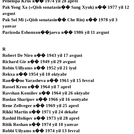
Penelopa Krus в�� 1974 yil 28 aprel
Pak Yong Xa («Qish sonatasiв�� Sang Xyuk) в�� 1977 yil 12
avgust
Pak Sol Mi («Qish sonatasiв�� Che Rin) в�� 1978 yil 3
yanvar
Parizoda Eshonxoв��jaeva в�� 1986 yil 11 avgust
R
Robert De Niro в�� 1943 yil 17 avgust
Richard Gir в�� 1949 yil 29 avgust
Robin Uillyams в�� 1952 yil 21 iyul
Rekxa в�� 1954 yil 10 oktyabr
Raв��no Yarasheva в�� 1961 yil 15 fevral
Rassel Krou в�� 1964 yil 7 aprel
Ravshan Komilov в�� 1964 yil 26 oktyabr
Ruslan Sharipov в�� 1966 yil 16 sentyabr
Rene Zellveger в�� 1969 yil 25 aprel
Rikki Martin в�� 1971 yil 24 dekabr
Rashid Holiqov в�� 1973 yil 28 aprel
Ritik Roshan в�� 1974 yil 10 yanvar
Robbi Uilyams в�� 1974 yil 13 fevral