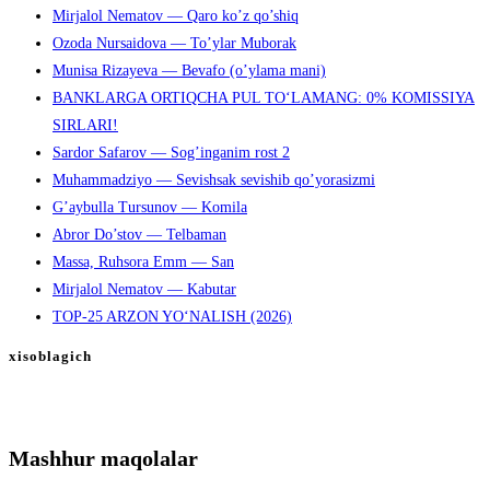
Mirjalol Nematov — Qaro ko’z qo’shiq
Ozoda Nursaidova — To’ylar Muborak
Munisa Rizayeva — Bevafo (o’ylama mani)
BANKLARGA ORTIQCHA PUL TO‘LAMANG: 0% KOMISSIYA
SIRLARI!
Sardor Safarov — Sog’inganim rost 2
Muhammadziyo — Sevishsak sevishib qo’yorasizmi
G’aybulla Tursunov — Komila
Abror Do’stov — Telbaman
Massa, Ruhsora Emm — San
Mirjalol Nematov — Kabutar
TOP-25 ARZON YO‘NALISH (2026)
xisoblagich
Mashhur maqolalar