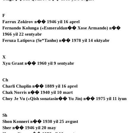
F
Farrux Zokirov в�� 1946 yil 16 aprel
Fernando Kolunga («Esmeraldaв�� Xose Armando) в��
1966 yil 22 sentyabr
Feruza Latipova (Se*Tanho) в�� 1978 yil 14 oktyabr
X
Xyu Grant в�� 1960 yil 9 sentyabr
Ch
Charli Chaplin в�� 1889 yil 16 aprel
Chak Norris в�� 1940 yil 10 mart
Choy Je Vu («Qish sonatasiв�� Yu Jin) в�� 1975 yil 11 iyun
Sh
Shon Konneri в�� 1930 yil 25 avgust
Sher в�� 1946 yil 20 may