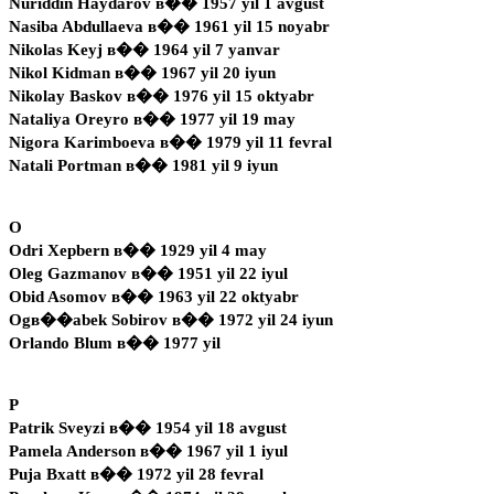
Nuriddin Haydarov в�� 1957 yil 1 avgust
Nasiba Abdullaeva в�� 1961 yil 15 noyabr
Nikolas Keyj в�� 1964 yil 7 yanvar
Nikol Kidman в�� 1967 yil 20 iyun
Nikolay Baskov в�� 1976 yil 15 oktyabr
Nataliya Oreyro в�� 1977 yil 19 may
Nigora Karimboeva в�� 1979 yil 11 fevral
Natali Portman в�� 1981 yil 9 iyun
O
Odri Xepbern в�� 1929 yil 4 may
Oleg Gazmanov в�� 1951 yil 22 iyul
Obid Asomov в�� 1963 yil 22 oktyabr
Ogв��abek Sobirov в�� 1972 yil 24 iyun
Orlando Blum в�� 1977 yil
P
Patrik Sveyzi в�� 1954 yil 18 avgust
Pamela Anderson в�� 1967 yil 1 iyul
Puja Bxatt в�� 1972 yil 28 fevral