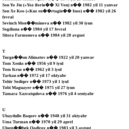
Son Yo Jin («Yoz iforiв�� Xi Von) в�� 1982 yil 11 yanvar
Son Xe Keo («Kuz eв��rtagiв�� Inso) в�� 1982 yil 26
fevral
Sevinch Moв��minova в�� 1982 yil 30 iyun
Sogdiana в�� 1984 yil 17 fevral
Sitora Farmonova в�� 1984 yil 20 avgust
T
Turgв��un Alimatov в�� 1922 yil 20 yanvar
Tom Xenks в�� 1956 yil 9 iyul
Tom Kruz в�� 1962 yil 3 iyul
Tarkan в�� 1972 yil 17 oktyabr
Tohir Sodiqov в�� 1973 yil 1 iyul
Tobi Maguayer в�� 1975 yil 27 iyun
Tamara Xazratqulova в�� 1976 yil 4 sentyabr
U
Ubaydullo Baqoev в�� 1948 yil 31 oktyabr
Uma Turman в�� 1970 yil 29 aprel
Ulugв��bek Qodirov в�� 1983 yil 3 avgust