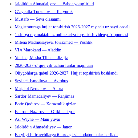
Jaloliddin Ahmadaliyev — Bahor yomg’irlari
G’aybulla Tursunov — Bu yurak
Mustafo — Seva olasanmi
Magistraturaga hujjat topshirish 2026-2027 my.edu.uz sayti orqali
1-sinfga my.maktab.uz online ariza topshirish videoyo’riqnomasi
Milena Madmusayeva, toiraxmed — Yoshlik
VIA Marokand — Aladdin
Yunkaa, Masha Tilla — Jiz-jiz
2026-2027-o’quv yili uchun fanlar majmuasi
Oliygohlarga qabul 2026-2027: Hujjat topshirish boshlandi
Sevinch Ismoilova — Avtobus
Mirjalol Nematov — Anora
Sardor Mamadaliyev — Ranjimas
Botir Qodirov — Xorazmlik qizlar
Bahrom Nazarov — O’tkinchi yor
Asl Wayne — Mani yuvar
Jaloliddin Ahmadaliyev — Janon
Bu yilgi bitiruvchilarga 6 turdagi shahodatnomalar beriladi