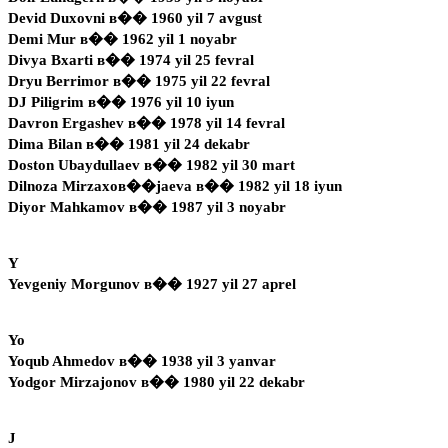
Devid Duxovni в�� 1960 yil 7 avgust
Demi Mur в�� 1962 yil 1 noyabr
Divya Bxarti в�� 1974 yil 25 fevral
Dryu Berrimor в�� 1975 yil 22 fevral
DJ Piligrim в�� 1976 yil 10 iyun
Davron Ergashev в�� 1978 yil 14 fevral
Dima Bilan в�� 1981 yil 24 dekabr
Doston Ubaydullaev в�� 1982 yil 30 mart
Dilnoza Mirzaxoв��jaeva в�� 1982 yil 18 iyun
Diyor Mahkamov в�� 1987 yil 3 noyabr
Y
Yevgeniy Morgunov в�� 1927 yil 27 aprel
Yo
Yoqub Ahmedov в�� 1938 yil 3 yanvar
Yodgor Mirzajonov в�� 1980 yil 22 dekabr
J