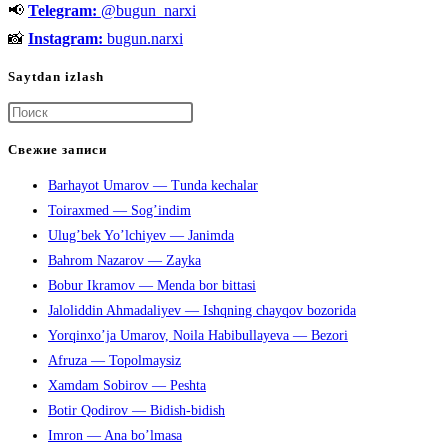
📢
Telegram:
@bugun_narxi
📸
Instagram:
bugun.narxi
Saytdan izlash
Нажмите
клавишу
Свежие записи
Escape,
Barhayot Umarov — Tunda kechalar
чтобы
Toiraxmed — Sog’indim
закрыть
Ulug’bek Yo’lchiyev — Janimda
панель
Bahrom Nazarov — Zayka
поиска.
Bobur Ikramov — Menda bor bittasi
Jaloliddin Ahmadaliyev — Ishqning chayqov bozorida
Yorqinxo’ja Umarov, Noila Habibullayeva — Bezori
Afruza — Topolmaysiz
Xamdam Sobirov — Peshta
Botir Qodirov — Bidish-bidish
Imron — Ana bo’lmasa