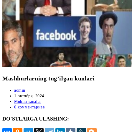
Mashhurlarning tug’ilgan kunlari
Автор
admin
записи:
Запись
1 октября, 2024
опубликована:
Рубрика
Muhim sanalar
записи:
Комментарии
0 комментариев
к
DO`STLARGA ULASHING:
записи: