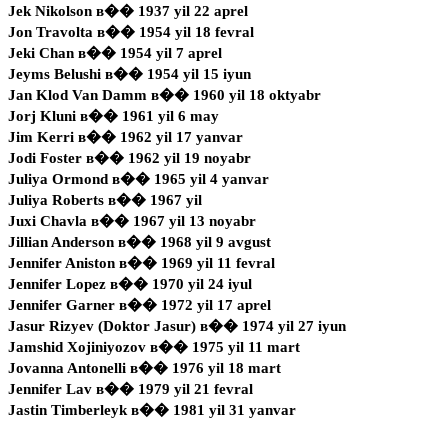
Jek Nikolson в�� 1937 yil 22 aprel
Jon Travolta в�� 1954 yil 18 fevral
Jeki Chan в�� 1954 yil 7 aprel
Jeyms Belushi в�� 1954 yil 15 iyun
Jan Klod Van Damm в�� 1960 yil 18 oktyabr
Jorj Kluni в�� 1961 yil 6 may
Jim Kerri в�� 1962 yil 17 yanvar
Jodi Foster в�� 1962 yil 19 noyabr
Juliya Ormond в�� 1965 yil 4 yanvar
Juliya Roberts в�� 1967 yil
Juxi Chavla в�� 1967 yil 13 noyabr
Jillian Anderson в�� 1968 yil 9 avgust
Jennifer Aniston в�� 1969 yil 11 fevral
Jennifer Lopez в�� 1970 yil 24 iyul
Jennifer Garner в�� 1972 yil 17 aprel
Jasur Rizyev (Doktor Jasur) в�� 1974 yil 27 iyun
Jamshid Xojiniyozov в�� 1975 yil 11 mart
Jovanna Antonelli в�� 1976 yil 18 mart
Jennifer Lav в�� 1979 yil 21 fevral
Jastin Timberleyk в�� 1981 yil 31 yanvar