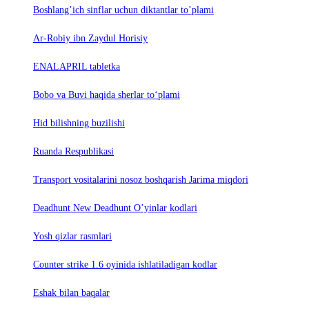
Boshlang’ich sinflar uchun diktantlar to’plami
Ar-Robiy ibn Zaydul Horisiy
ENALAPRIL tabletka
Bobo va Buvi haqida sherlar to‘plami
Hid bilishning buzilishi
Ruanda Respublikasi
Trаnsport vositаlаrini nosoz boshqаrish Jаrimа miqdori
Deadhunt New Deadhunt O’yinlar kodlari
Yosh qizlar rasmlari
Counter strike 1.6 oyinida ishlatiladigan kodlar
Eshak bilan baqalar