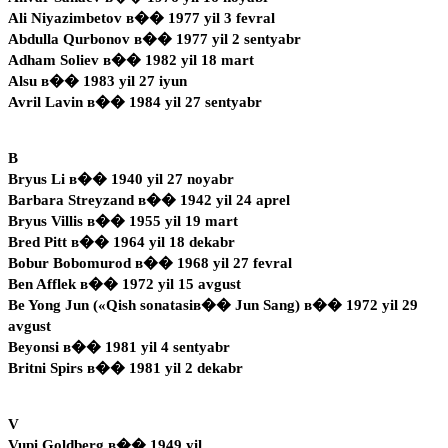
Ali Niyazimbetov в�� 1977 yil 3 fevral
Abdulla Qurbonov в�� 1977 yil 2 sentyabr
Adham Soliev в�� 1982 yil 18 mart
Alsu в�� 1983 yil 27 iyun
Avril Lavin в�� 1984 yil 27 sentyabr
B
Bryus Li в�� 1940 yil 27 noyabr
Barbara Streyzand в�� 1942 yil 24 aprel
Bryus Villis в�� 1955 yil 19 mart
Bred Pitt в�� 1964 yil 18 dekabr
Bobur Bobomurod в�� 1968 yil 27 fevral
Ben Afflek в�� 1972 yil 15 avgust
Be Yong Jun («Qish sonatasiв�� Jun Sang) в�� 1972 yil 29
avgust
Beyonsi в�� 1981 yil 4 sentyabr
Britni Spirs в�� 1981 yil 2 dekabr
V
Vupi Goldberg в�� 1949 yil