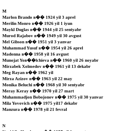
M
Marlon Brando в�� 1924 yil 3 aprel
Merilin Monro в�� 1926 yil 1 iyun
Maykl Duglas в�� 1944 yil 25 sentyabr
Murod Rajabov в�� 1949 yil 30 avgust
Mel Gibson в�� 1951 yil 3 yanvar
Muhammad Yusuf в�� 1954 yil 26 aprel
Madonna в�� 1958 yil 16 avgust
Munojat Yoв��lchieva в�� 1960 yil 26 noyabr
Mirzabek Xolmedov в�� 1961 yil 13 dekabr
Meg Rayan в�� 1962 yil
Mirza Azizov в�� 1963 yil 22 may
Monika Beluchi в�� 1968 yil 30 sentyabr
Meray Keray в�� 1970 yil 27 mart
Muhammadjon Bobojonov в�� 1975 yil 30 yanvar
Mila Yovovich в�� 1975 yil17 dekabr
Manzura в�� 1978 yil 21 fevral
N