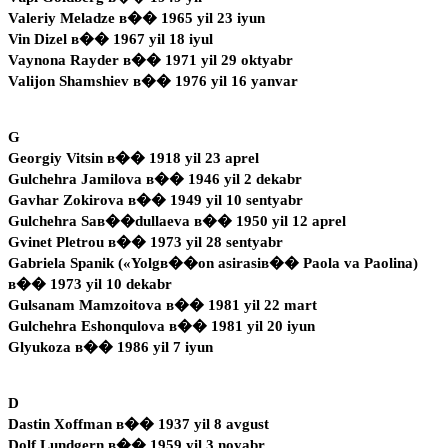
Valeriy Meladze в�� 1965 yil 23 iyun
Vin Dizel в�� 1967 yil 18 iyul
Vaynona Rayder в�� 1971 yil 29 oktyabr
Valijon Shamshiev в�� 1976 yil 16 yanvar
G
Georgiy Vitsin в�� 1918 yil 23 aprel
Gulchehra Jamilova в�� 1946 yil 2 dekabr
Gavhar Zokirova в�� 1949 yil 10 sentyabr
Gulchehra Saв��dullaeva в�� 1950 yil 12 aprel
Gvinet Pletrou в�� 1973 yil 28 sentyabr
Gabriela Spanik («Yolgв��on asirasiв�� Paola va Paolina)
в�� 1973 yil 10 dekabr
Gulsanam Mamzoitova в�� 1981 yil 22 mart
Gulchehra Eshonqulova в�� 1981 yil 20 iyun
Glyukoza в�� 1986 yil 7 iyun
D
Dastin Xoffman в�� 1937 yil 8 avgust
Dolf Lundgern в�� 1959 yil 3 noyabr