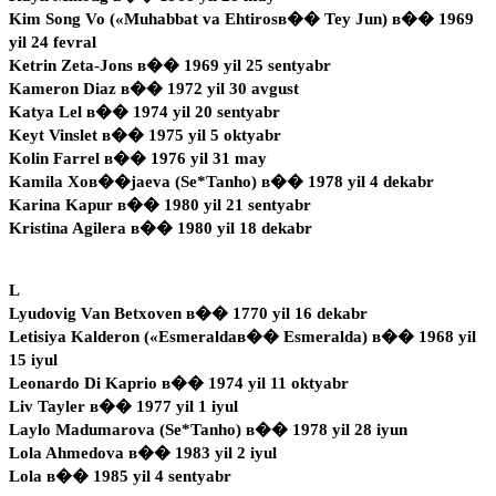
Kim Song Vo («Muhabbat va Ehtirosв�� Tey Jun) в�� 1969
yil 24 fevral
Ketrin Zeta-Jons в�� 1969 yil 25 sentyabr
Kameron Diaz в�� 1972 yil 30 avgust
Katya Lel в�� 1974 yil 20 sentyabr
Keyt Vinslet в�� 1975 yil 5 oktyabr
Kolin Farrel в�� 1976 yil 31 may
Kamila Xoв��jaeva (Se*Tanho) в�� 1978 yil 4 dekabr
Karina Kapur в�� 1980 yil 21 sentyabr
Kristina Agilera в�� 1980 yil 18 dekabr
L
Lyudovig Van Betxoven в�� 1770 yil 16 dekabr
Letisiya Kalderon («Esmeraldaв�� Esmeralda) в�� 1968 yil
15 iyul
Leonardo Di Kaprio в�� 1974 yil 11 oktyabr
Liv Tayler в�� 1977 yil 1 iyul
Laylo Madumarova (Se*Tanho) в�� 1978 yil 28 iyun
Lola Ahmedova в�� 1983 yil 2 iyul
Lola в�� 1985 yil 4 sentyabr