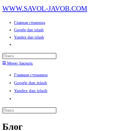
Перейти
WWW.SAVOL-JAVOB.COM
к
содержимому
Главная страница
Google dan izlash
Yandex dan izlash
Переключить
поиск
Нажмите
по
клавишу
Меню
Закрыть
веб-
Escape,
сайту
Главная страница
чтобы
Google dan izlash
закрыть
Yandex dan izlash
панель
Переключить
поиска.
поиск
Поиск
по
на
веб-
Блог
сайте
сайту