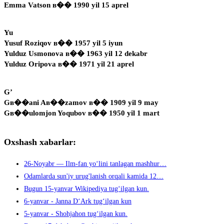
Emma Vatson в�� 1990 yil 15 aprel
Yu
Yusuf Roziqov в�� 1957 yil 5 iyun
Yulduz Usmonova в�� 1963 yil 12 dekabr
Yulduz Oripova в�� 1971 yil 21 aprel
G’
Gв��ani Aв��zamov в�� 1909 yil 9 may
Gв��ulomjon Yoqubov в�� 1950 yil 1 mart
Oxshash xabarlar:
26-Noyabr — Ilm-fan yo‘lini tanlagan mashhur…
Odamlarda sun'iy urug'lanish orqali kamida 12…
Bugun 15-yanvar Wikipediya tug‘ilgan kun.
6-yanvar - Janna D‘Ark tug‘ilgan kun
5-yanvar - Shohjahon tug‘ilgan kun.