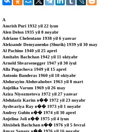
A
Amrish Puri 1932 yil 22 iyun
Alen Delon 1935 yil 8 noyabr
Adriano Chelentano 1938 yil 6 yanvar
Aleksandr Demyanenko (Shurik) 1939 yil 30 may
Al Pachino 1940 yil 25 aprel
Amitabx Bachchan 1942 yil 11 oktyabr
Arnold Shvarsenegger 1947 yil 30 iyul
Alla Pugachova 1949 yil 15 aprel
Antonio Banderas 1960 yil 10 oktyabr
Abdurayim Abduvahobov 1963 yil 8 mart
Anjelika Varum 1969 yil 26 may
Aziza Niyozmetova 1972 yil 27 yanvar
Abdulaziz Karim в�� 1972 yil 23 noyabr
Ayshvariya Ray в�� 1973 yil 1 noyabr
Andrey Gubin в�� 1974 yil 30 aprel
Anjelina Joli в�� 1975 yil 4 iyun
Abxishek Bachchan в�� 1976 yil 5 fevral
Anvar Sanaev в�� 1976 yil 16 noyabr