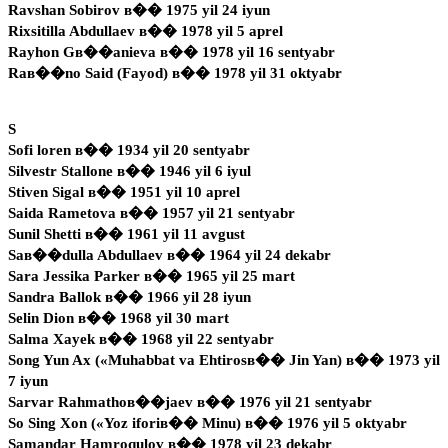
Ravshan Sobirov в�� 1975 yil 24 iyun
Rixsitilla Abdullaev в�� 1978 yil 5 aprel
Rayhon Gв��anieva в�� 1978 yil 16 sentyabr
Raв��no Said (Fayod) в�� 1978 yil 31 oktyabr
S
Sofi loren в�� 1934 yil 20 sentyabr
Silvestr Stallone в�� 1946 yil 6 iyul
Stiven Sigal в�� 1951 yil 10 aprel
Saida Rametova в�� 1957 yil 21 sentyabr
Sunil Shetti в�� 1961 yil 11 avgust
Saв��dulla Abdullaev в�� 1964 yil 24 dekabr
Sara Jessika Parker в�� 1965 yil 25 mart
Sandra Ballok в�� 1966 yil 28 iyun
Selin Dion в�� 1968 yil 30 mart
Salma Xayek в�� 1968 yil 22 sentyabr
Song Yun Ax («Muhabbat va Ehtirosв�� Jin Yan) в�� 1973 yil
7 iyun
Sarvar Rahmathoв��jaev в�� 1976 yil 21 sentyabr
So Sing Xon («Yoz iforiв�� Minu) в�� 1976 yil 5 oktyabr
Samandar Hamroqulov в�� 1978 yil 23 dekabr