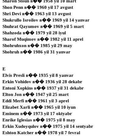
Sharon Stoun в�� 1958 yil 10 mart
Shon Penn в�� 1960 yil 17 avgust
Shri Devi в�� 1963 yil 13 avgust
Shukrullo Isroilov в�� 1969 yil 14 yanvar
Shuhrat Qayumov в�� 1969 yil 5 mart
Shahzoda в�� 1979 yil 28 iyul
Sharof Muqimov в�� 1982 yil 11 aprel
Shohruhxon в�� 1985 yil 29 may
Shohruh в�� 1986 yil 31 yanvar
E
Elvis Presli в�� 1935 yil 8 yanvar
Erkin Vohidov в�� 1936 yil 28 dekabr
Entoni Xopkins в�� 1937 yil 31 dekabr
Elton Jon в�� 1947 yil 25 mart
Eddi Merfi в�� 1961 yil 3 aprel
Elizabet Xarli в�� 1965 yil 10 iyun
Eminem в�� 1973 yil 17 oktyabr
Enrike Iglesias в�� 1975 yil 8 may
Erkin Xudoyqulov в�� 1975 yil 14 sentyabr
Eshton Katcher в�� 1978 yil 7 fevral