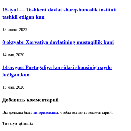
15-iyul — Toshkent davlat sharqshunoslik instituti
tashkil etilgan kun
15 июля, 2023
8 oktyabr Xorvatiya davlatining mustaqillik kuni
14 мая, 2020
14-avgust Portugaliya korridasi shousinig paydo
bo’lgan kun
13 мая, 2020
Добавить комментарий
Вы должны быть
авторизованы
, чтобы оставить комментарий.
Tavsiya qilamiz