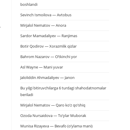
boshlandi
Sevinch Ismoilova — Avtobus
Mirjalol Nematov — Anora
r
Sardor Mamadaliyev — Ranjimas
Botir Qodirov — Xorazmlik qizlar
Bahrom Nazarov — O’tkinchi yor
Asl Wayne — Mani yuvar
Jaloliddin Ahmadaliyev — Janon
Bu yilgi bitiruvchilarga 6 turdagi shahodatnomalar
beriladi
Mirjalol Nematov — Qaro ko’z qo’shiq
Ozoda Nursaidova — To’ylar Muborak
Munisa Rizayeva — Bevafo (o’ylama mani)