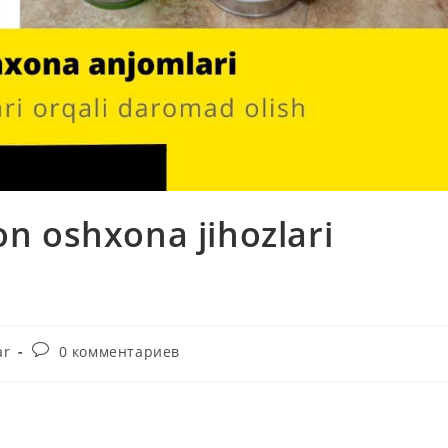
on oshxona jihozlari
Комментарии
ar
0 комментариев
к
записи: