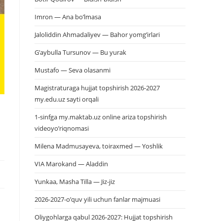
Imron — Ana bo’lmasa
Jaloliddin Ahmadaliyev — Bahor yomg’irlari
G’aybulla Tursunov — Bu yurak
Mustafo — Seva olasanmi
Magistraturaga hujjat topshirish 2026-2027
my.edu.uz sayti orqali
1-sinfga my.maktab.uz online ariza topshirish
videoyo’riqnomasi
Milena Madmusayeva, toiraxmed — Yoshlik
VIA Marokand — Aladdin
Yunkaa, Masha Tilla — Jiz-jiz
2026-2027-o’quv yili uchun fanlar majmuasi
Oliygohlarga qabul 2026-2027: Hujjat topshirish