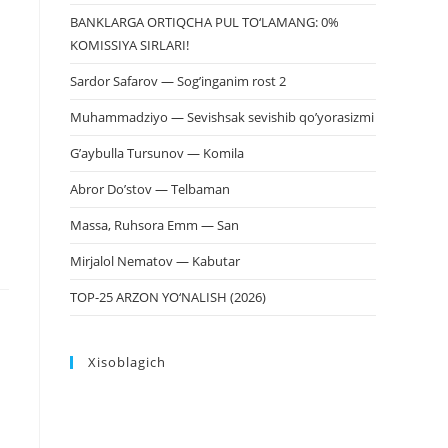
BANKLARGA ORTIQCHA PUL TO‘LAMANG: 0%
KOMISSIYA SIRLARI!
Sardor Safarov — Sog’inganim rost 2
Muhammadziyo — Sevishsak sevishib qo’yorasizmi
G’aybulla Tursunov — Komila
Abror Do’stov — Telbaman
Massa, Ruhsora Emm — San
Mirjalol Nematov — Kabutar
TOP-25 ARZON YO‘NALISH (2026)
Xisoblagich