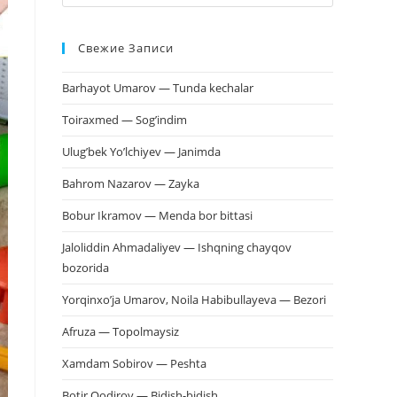
клавишу
Escape,
Свежие Записи
чтобы
закрыть
Barhayot Umarov — Tunda kechalar
панель
поиска.
Toiraxmed — Sog’indim
Ulug’bek Yo’lchiyev — Janimda
Bahrom Nazarov — Zayka
Bobur Ikramov — Menda bor bittasi
Jaloliddin Ahmadaliyev — Ishqning chayqov
bozorida
Yorqinxo’ja Umarov, Noila Habibullayeva — Bezori
Afruza — Topolmaysiz
Xamdam Sobirov — Peshta
Botir Qodirov — Bidish-bidish