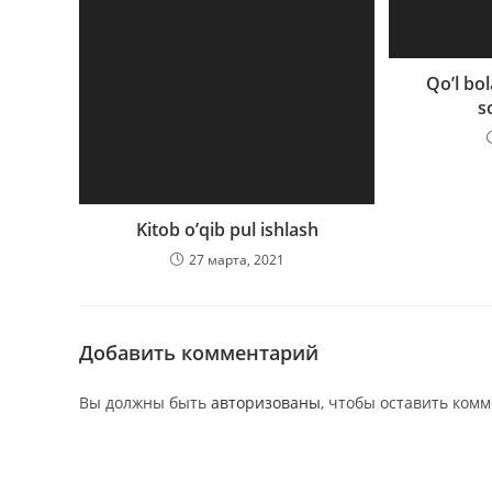
Qo’l bo
s
Kitob o’qib pul ishlash
27 марта, 2021
Добавить комментарий
Вы должны быть
авторизованы
, чтобы оставить ком