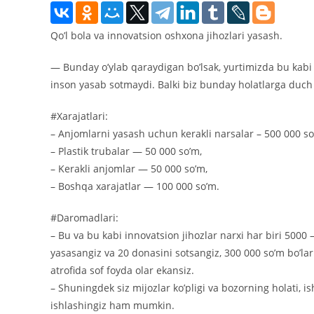
Qo’l bola va innovatsion oshxona jihozlari yasash.
― Bunday o’ylab qaraydigan bo’lsak, yurtimizda bu kabi 
inson yasab sotmaydi. Balki biz bunday holatlarga duc
#Xarajatlari:
– Anjomlarni yasash uchun kerakli narsalar – 500 000 so
– Plastik trubalar — 50 000 so’m,
– Kerakli anjomlar — 50 000 so’m,
– Boshqa xarajatlar — 100 000 so’m.
#Daromadlari:
– Bu va bu kabi innovatsion jihozlar narxi har biri 5000 
yasasangiz va 20 donasini sotsangiz, 300 000 so’m bo’lar 
atrofida sof foyda olar ekansiz.
– Shuningdek siz mijozlar ko’pligi va bozorning holati, i
ishlashingiz ham mumkin.