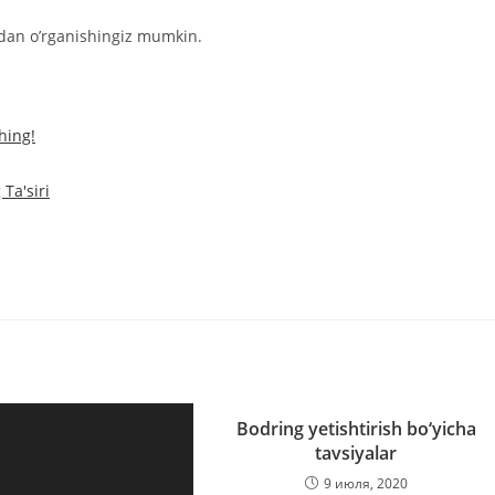
dan o’rganishingiz mumkin.
hing!
Ta'siri
Bodring yetishtirish bo‘yicha
tavsiyalar
9 июля, 2020