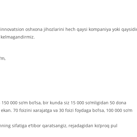
innovatsion oshxona jihozlarini hech qaysi kompaniya yoki qaysidi
h kelmagandirmiz.
’m,
– 150 000 so’m bo’lsa, bir kunda siz 15 000 so’mligidan 50 dona
ekan. 70 foizini xarajatga va 30 foizi foydaga bo’lsa, 100 000 so’m
shning sifatiga e’tibor qaratsangiz, rejadagidan ko’proq pul