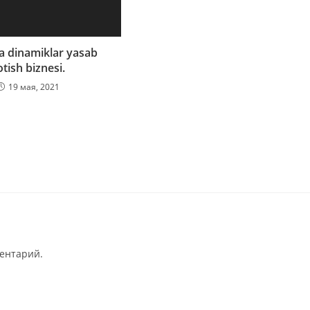
la dinamiklar yasab
otish biznesi.
19 мая, 2021
ментарий.