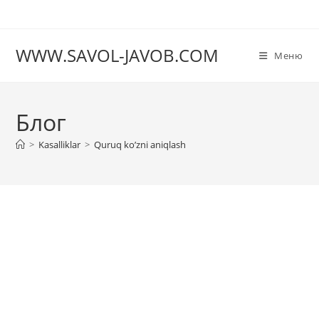
Перейти
к
содержимому
WWW.SAVOL-JAVOB.COM
Меню
Блог
>
Kasalliklar
>
Quruq ko’zni aniqlash