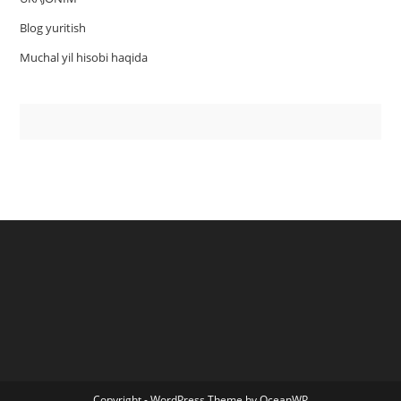
Blog yuritish
Muchal yil hisobi haqida
Copyright - WordPress Theme by OceanWP