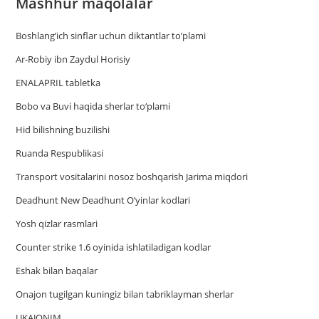
Mashhur maqolalar
Boshlang’ich sinflar uchun diktantlar to’plami
Ar-Robiy ibn Zaydul Horisiy
ENALAPRIL tabletka
Bobo va Buvi haqida sherlar to‘plami
Hid bilishning buzilishi
Ruanda Respublikasi
Trаnsport vositаlаrini nosoz boshqаrish Jаrimа miqdori
Deadhunt New Deadhunt O’yinlar kodlari
Yosh qizlar rasmlari
Counter strike 1.6 oyinida ishlatiladigan kodlar
Eshak bilan baqalar
Onajon tugilgan kuningiz bilan tabriklayman sherlar
UKAJONIM