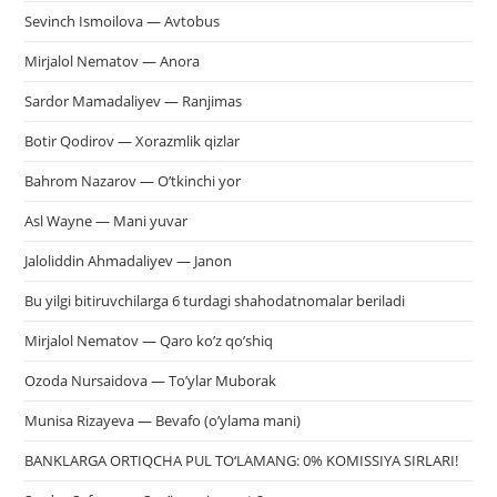
Sevinch Ismoilova — Avtobus
Mirjalol Nematov — Anora
Sardor Mamadaliyev — Ranjimas
Botir Qodirov — Xorazmlik qizlar
Bahrom Nazarov — O’tkinchi yor
Asl Wayne — Mani yuvar
Jaloliddin Ahmadaliyev — Janon
Bu yilgi bitiruvchilarga 6 turdagi shahodatnomalar beriladi
Mirjalol Nematov — Qaro ko’z qo’shiq
Ozoda Nursaidova — To’ylar Muborak
Munisa Rizayeva — Bevafo (o’ylama mani)
BANKLARGA ORTIQCHA PUL TO‘LAMANG: 0% KOMISSIYA SIRLARI!