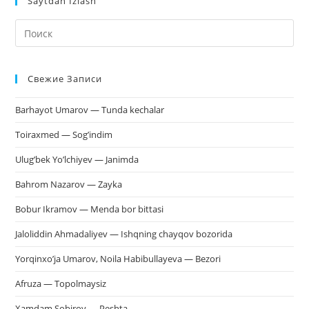
Saytdan Izlash
На
кл
Esc
Свежие Записи
чт
за
Barhayot Umarov — Tunda kechalar
па
пои
Toiraxmed — Sog’indim
Ulug’bek Yo’lchiyev — Janimda
Bahrom Nazarov — Zayka
Bobur Ikramov — Menda bor bittasi
Jaloliddin Ahmadaliyev — Ishqning chayqov bozorida
Yorqinxo’ja Umarov, Noila Habibullayeva — Bezori
Afruza — Topolmaysiz
Xamdam Sobirov — Peshta