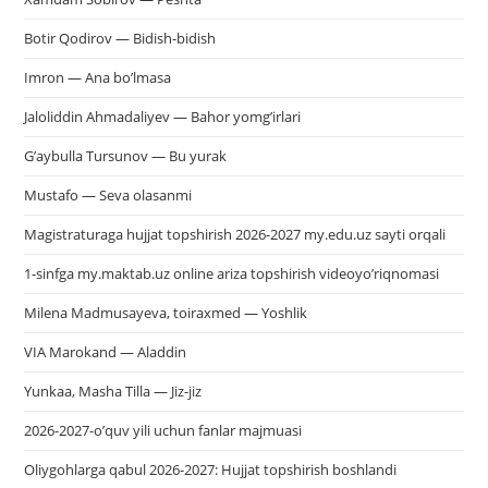
Botir Qodirov — Bidish-bidish
Imron — Ana bo’lmasa
Jaloliddin Ahmadaliyev — Bahor yomg’irlari
G’aybulla Tursunov — Bu yurak
Mustafo — Seva olasanmi
Magistraturaga hujjat topshirish 2026-2027 my.edu.uz sayti orqali
1-sinfga my.maktab.uz online ariza topshirish videoyo’riqnomasi
Milena Madmusayeva, toiraxmed — Yoshlik
VIA Marokand — Aladdin
Yunkaa, Masha Tilla — Jiz-jiz
2026-2027-o’quv yili uchun fanlar majmuasi
Oliygohlarga qabul 2026-2027: Hujjat topshirish boshlandi