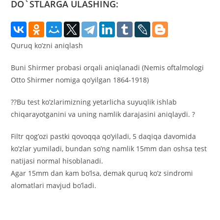
DO`STLARGA ULASHING:
Quruq ko’zni aniqlash
Buni Shirmer probasi orqali aniqlanadi (Nemis oftalmologi
Otto Shirmer nomiga qo’yilgan 1864-1918)
?‍?Bu test ko’zlarimizning yetarlicha suyuqlik ishlab
chiqarayotganini va uning namlik darajasini aniqlaydi. ?
Filtr qog’ozi pastki qovoqqa qo’yiladi, 5 daqiqa davomida
ko’zlar yumiladi, bundan so’ng namlik 15mm dan oshsa test
natijasi normal hisoblanadi.
Agar 15mm dan kam bo’lsa, demak quruq ko’z sindromi
alomatlari mavjud bo’ladi.