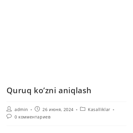
Quruq ko’zni aniqlash
Автор
Запись
Рубрика
admin
26 июня, 2024
Kasalliklar
записи:
опубликована:
записи:
Комментарии
0 комментариев
к
записи: