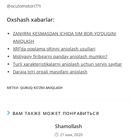
@oculomotori??‍⚕️
Oxshash xabarlar:
ZANJIRNI KESMASDAN ICHIDA SIM BOR-YO‘QLIGINI
ANIQLASH
XRF’da qoplama oltinni aniqlash usullari
Moliyaviy firibgarni qanday aniqlash mumkin?
Turli xarakteristikalarni aniqlash uchun servis saytlar
Daraja to‘ri orqali masofani aniqlash
МЕТКИ
:
QURUQ KO’ZNI ANIQLASH
ВАМ ТАКЖЕ МОЖЕТ ПОНРАВИТЬСЯ
Shamollash
21 мая, 2020