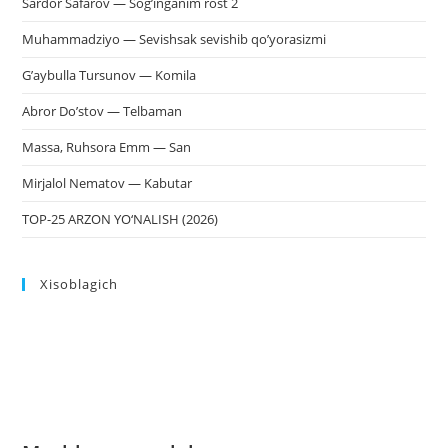
Sardor Safarov — Sog’inganim rost 2
Muhammadziyo — Sevishsak sevishib qo’yorasizmi
G’aybulla Tursunov — Komila
Abror Do’stov — Telbaman
Massa, Ruhsora Emm — San
Mirjalol Nematov — Kabutar
TOP-25 ARZON YO‘NALISH (2026)
Xisoblagich