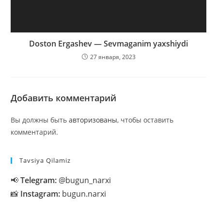
Doston Ergashev — Sevmaganim yaxshiydi
27 января, 2023
Добавить комментарий
Вы должны быть
авторизованы
, чтобы оставить
комментарий.
Tavsiya Qilamiz
📢
Telegram:
@bugun_narxi
📸
Instagram:
bugun.narxi