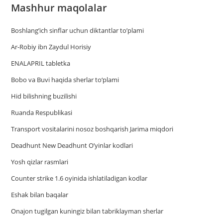
Mashhur maqolalar
Boshlang’ich sinflar uchun diktantlar to’plami
Ar-Robiy ibn Zaydul Horisiy
ENALAPRIL tabletka
Bobo va Buvi haqida sherlar to‘plami
Hid bilishning buzilishi
Ruanda Respublikasi
Trаnsport vositаlаrini nosoz boshqаrish Jаrimа miqdori
Deadhunt New Deadhunt O’yinlar kodlari
Yosh qizlar rasmlari
Counter strike 1.6 oyinida ishlatiladigan kodlar
Eshak bilan baqalar
Onajon tugilgan kuningiz bilan tabriklayman sherlar