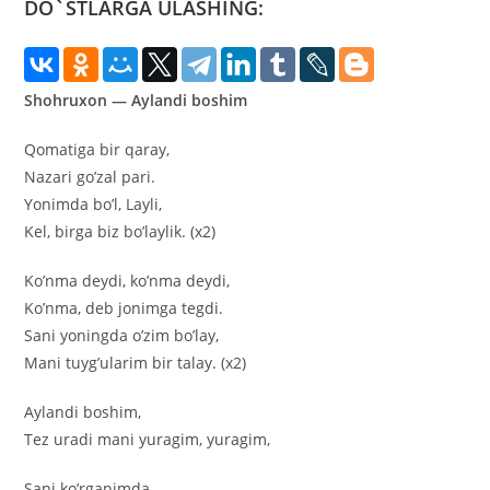
DO`STLARGA ULASHING:
Shohruxon — Aylandi boshim
Qomatiga bir qaray,
Nazari go’zal pari.
Yonimda bo’l, Layli,
Kel, birga biz bo’laylik. (x2)
Ko’nma deydi, ko’nma deydi,
Ko’nma, deb jonimga tegdi.
Sani yoningda o’zim bo’lay,
Mani tuyg’ularim bir talay. (x2)
Aylandi boshim,
Tez uradi mani yuragim, yuragim,
Sani ko’rganimda.