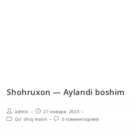
Shohruxon — Aylandi boshim
Автор
Запись
admin
27 января, 2023
записи:
опубликована:
Рубрика
Комментарии
Qo`shiq matni
0 комментариев
записи:
к
записи: