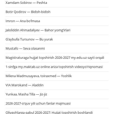
Xamdam Sobirov — Peshta
Botir Qodirov — Bidish-bidish
Imron — Ana bo’lmasa
Jaloliddin Ahmadaliyev — Bahor yomg’irlari
G’aybulla Tursunov — Bu yurak
Mustafo — Seva olasanmi
Magistraturaga hujjat topshirish 2026-2027 my.edu.uz sayti orqali
1-sinfga my.maktab.uz online ariza topshirish videoyo’riqnomasi
Milena Madmusayeva, toiraxmed — Yoshlik
VIA Marokand — Aladdin
Yunkaa, Masha Tilla — Jiz-jiz
2026-2027-o’quv yili uchun fanlar majmuasi
Oliygohlarga qabul 2026-2027: Hujjat topshirish boshlandi