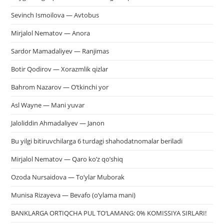
Sevinch Ismoilova — Avtobus
Mirjalol Nematov — Anora
Sardor Mamadaliyev — Ranjimas
Botir Qodirov — Xorazmlik qizlar
Bahrom Nazarov — O’tkinchi yor
Asl Wayne — Mani yuvar
Jaloliddin Ahmadaliyev — Janon
Bu yilgi bitiruvchilarga 6 turdagi shahodatnomalar beriladi
Mirjalol Nematov — Qaro ko’z qo’shiq
Ozoda Nursaidova — To’ylar Muborak
Munisa Rizayeva — Bevafo (o’ylama mani)
BANKLARGA ORTIQCHA PUL TO‘LAMANG: 0% KOMISSIYA SIRLARI!