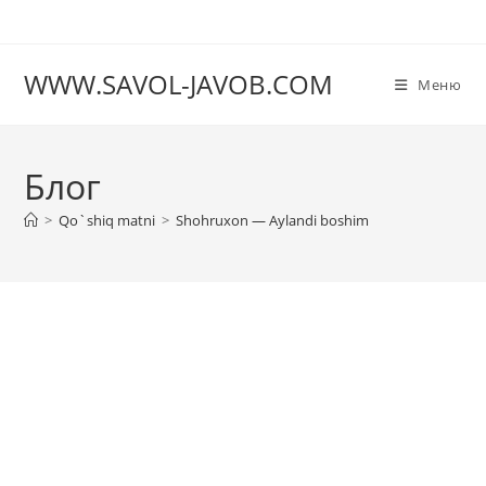
Перейти
к
содержимому
WWW.SAVOL-JAVOB.COM
Меню
Блог
>
Qo`shiq matni
>
Shohruxon — Aylandi boshim