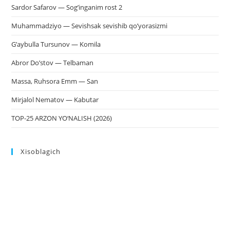
Sardor Safarov — Sog’inganim rost 2
Muhammadziyo — Sevishsak sevishib qo’yorasizmi
G’aybulla Tursunov — Komila
Abror Do’stov — Telbaman
Massa, Ruhsora Emm — San
Mirjalol Nematov — Kabutar
TOP-25 ARZON YO‘NALISH (2026)
Xisoblagich