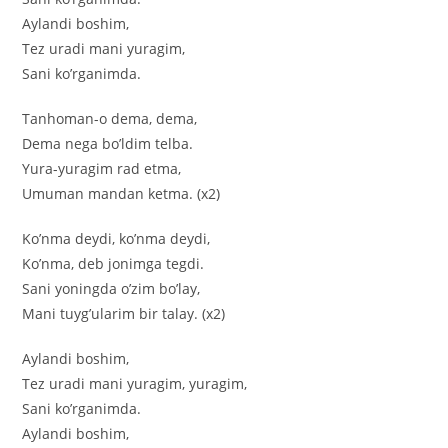
Aylandi boshim,
Tez uradi mani yuragim,
Sani ko’rganimda.
Tanhoman-o dema, dema,
Dema nega bo’ldim telba.
Yura-yuragim rad etma,
Umuman mandan ketma. (x2)
Ko’nma deydi, ko’nma deydi,
Ko’nma, deb jonimga tegdi.
Sani yoningda o’zim bo’lay,
Mani tuyg’ularim bir talay. (x2)
Aylandi boshim,
Tez uradi mani yuragim, yuragim,
Sani ko’rganimda.
Aylandi boshim,