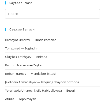
Saytdan Izlash
На
кл
Esc
Свежие Записи
чт
за
Barhayot Umarov — Tunda kechalar
па
пои
Toiraxmed — Sog’indim
Ulug’bek Yo’lchiyev — Janimda
Bahrom Nazarov — Zayka
Bobur Ikramov — Menda bor bittasi
Jaloliddin Ahmadaliyev — Ishqning chayqov bozorida
Yorqinxo’ja Umarov, Noila Habibullayeva — Bezori
Afruza — Topolmaysiz