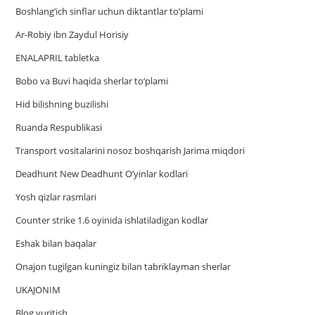
Boshlang’ich sinflar uchun diktantlar to’plami
Ar-Robiy ibn Zaydul Horisiy
ENALAPRIL tabletka
Bobo va Buvi haqida sherlar to‘plami
Hid bilishning buzilishi
Ruanda Respublikasi
Trаnsport vositаlаrini nosoz boshqаrish Jаrimа miqdori
Deadhunt New Deadhunt O’yinlar kodlari
Yosh qizlar rasmlari
Counter strike 1.6 oyinida ishlatiladigan kodlar
Eshak bilan baqalar
Onajon tugilgan kuningiz bilan tabriklayman sherlar
UKAJONIM
Blog yuritish