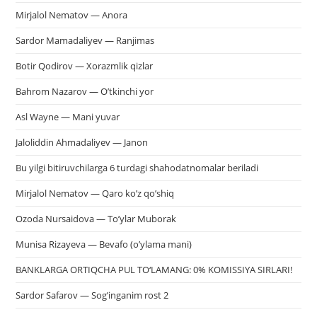
Mirjalol Nematov — Anora
Sardor Mamadaliyev — Ranjimas
Botir Qodirov — Xorazmlik qizlar
Bahrom Nazarov — O’tkinchi yor
Asl Wayne — Mani yuvar
Jaloliddin Ahmadaliyev — Janon
Bu yilgi bitiruvchilarga 6 turdagi shahodatnomalar beriladi
Mirjalol Nematov — Qaro ko’z qo’shiq
Ozoda Nursaidova — To’ylar Muborak
Munisa Rizayeva — Bevafo (o’ylama mani)
BANKLARGA ORTIQCHA PUL TO‘LAMANG: 0% KOMISSIYA SIRLARI!
Sardor Safarov — Sog’inganim rost 2