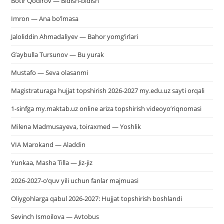
Botir Qodirov — Bidish-bidish
Imron — Ana bo’lmasa
Jaloliddin Ahmadaliyev — Bahor yomg’irlari
G’aybulla Tursunov — Bu yurak
Mustafo — Seva olasanmi
Magistraturaga hujjat topshirish 2026-2027 my.edu.uz sayti orqali
1-sinfga my.maktab.uz online ariza topshirish videoyo’riqnomasi
Milena Madmusayeva, toiraxmed — Yoshlik
VIA Marokand — Aladdin
Yunkaa, Masha Tilla — Jiz-jiz
2026-2027-o’quv yili uchun fanlar majmuasi
Oliygohlarga qabul 2026-2027: Hujjat topshirish boshlandi
Sevinch Ismoilova — Avtobus