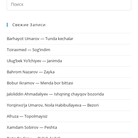
На
кл
Esc
Свежие Записи
чт
за
Barhayot Umarov — Tunda kechalar
па
пои
Toiraxmed — Sog’indim
Ulug’bek Yo’lchiyev — Janimda
Bahrom Nazarov — Zayka
Bobur Ikramov — Menda bor bittasi
Jaloliddin Ahmadaliyev — Ishqning chayqov bozorida
Yorqinxo’ja Umarov, Noila Habibullayeva — Bezori
Afruza — Topolmaysiz
Xamdam Sobirov — Peshta