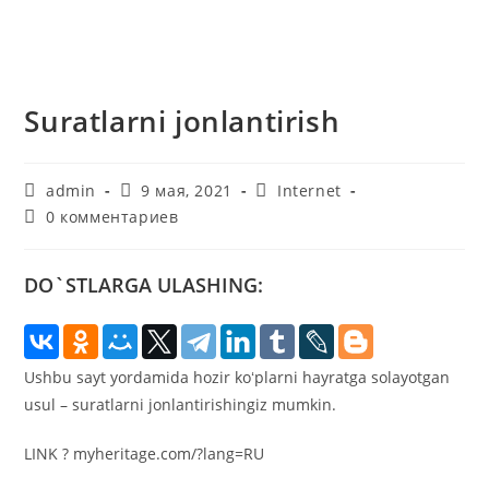
Suratlarni jonlantirish
Автор
Запись
Рубрика
admin
9 мая, 2021
Internet
записи:
опубликована:
записи:
Комментарии
0 комментариев
к
записи:
DO`STLARGA ULASHING:
Ushbu sayt yordamida hozir koʻplarni hayratga solayotgan
usul – suratlarni jonlantirishingiz mumkin.
LINK ? myheritage.com/?lang=RU