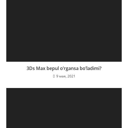
3Ds Max bepul o’rgansa bo’ladimi?
9 мая, 2021