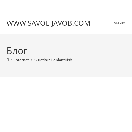
Перейти
к
содержимому
WWW.SAVOL-JAVOB.COM
Меню
Блог
>
Internet
>
Suratlarni jonlantirish