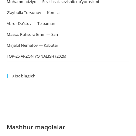
Muhammadziyo — Sevishsak sevishib qo’yorasizmi
G’aybulla Tursunov — Komila
Abror Do’stov — Telbaman
Massa, Ruhsora Emm — San
Mirjalol Nematov — Kabutar
TOP-25 ARZON YO‘NALISH (2026)
Xisoblagich
Mashhur maqolalar