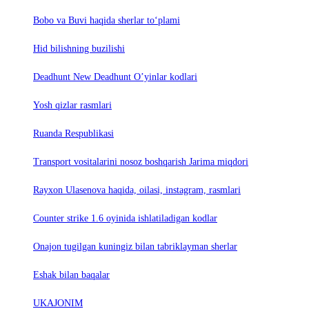
Bobo va Buvi haqida sherlar to‘plami
Hid bilishning buzilishi
Deadhunt New Deadhunt O’yinlar kodlari
Yosh qizlar rasmlari
Ruanda Respublikasi
Trаnsport vositаlаrini nosoz boshqаrish Jаrimа miqdori
Rayxon Ulasenova haqida, oilasi, instagram, rasmlari
Counter strike 1.6 oyinida ishlatiladigan kodlar
Onajon tugilgan kuningiz bilan tabriklayman sherlar
Eshak bilan baqalar
UKAJONIM