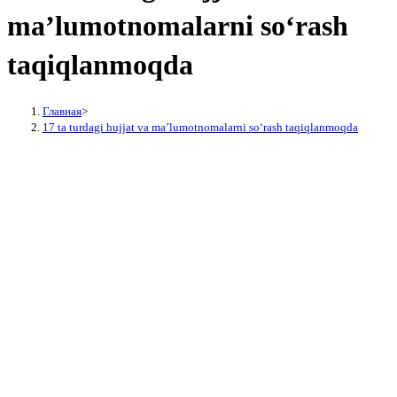
ma’lumotnomalarni so‘rash
taqiqlanmoqda
Главная
>
17 ta turdagi hujjat va ma’lumotnomalarni so‘rash taqiqlanmoqda