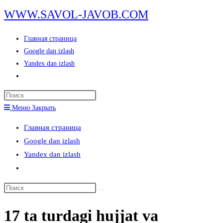
Перейти
WWW.SAVOL-JAVOB.COM
к
содержимому
Главная страница
Google dan izlash
Yandex dan izlash
Переключить
поиск
Нажмите
по
клавишу
Меню
Закрыть
веб-
Escape,
сайту
Главная страница
чтобы
Google dan izlash
закрыть
Yandex dan izlash
панель
Переключить
поиска.
поиск
Поиск
по
на
веб-
17 ta turdagi hujjat va
сайте
сайту