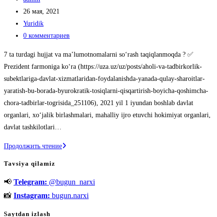
записи:
Запись
26 мая, 2021
опубликована:
Рубрика
Yuridik
записи:
Комментарии
0 комментариев
к
7 ta turdagi hujjat va ma’lumotnomalarni so‘rash taqiqlanmoqda ? ✅
записи:
Prezident farmoniga ko‘ra (https://uza.uz/uz/posts/aholi-va-tadbirkorlik-
subektlariga-davlat-xizmatlaridan-foydalanishda-yanada-qulay-sharoitlar-
yaratish-bu-borada-byurokratik-tosiqlarni-qisqartirish-boyicha-qoshimcha-
chora-tadbirlar-togrisida_251106), 2021 yil 1 iyundan boshlab davlat
organlari, xo‘jalik birlashmalari, mahalliy ijro etuvchi hokimiyat organlari,
davlat tashkilotlari…
17
Продолжить чтение
ta
Tavsiya qilamiz
turdagi
📢
Telegram:
@bugun_narxi
hujjat
va
📸
Instagram:
bugun.narxi
ma’lumotnomalarni
Saytdan izlash