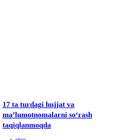
17 ta turdagi hujjat va
ma’lumotnomalarni so‘rash
taqiqlanmoqda
Автор
admin