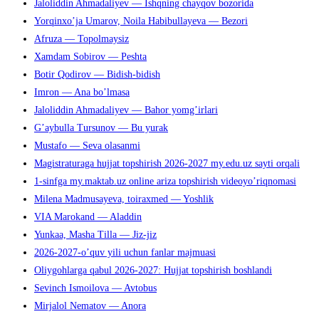
Jaloliddin Ahmadaliyev — Ishqning chayqov bozorida
Yorqinxo’ja Umarov, Noila Habibullayeva — Bezori
Afruza — Topolmaysiz
Xamdam Sobirov — Peshta
Botir Qodirov — Bidish-bidish
Imron — Ana bo’lmasa
Jaloliddin Ahmadaliyev — Bahor yomg’irlari
G’aybulla Tursunov — Bu yurak
Mustafo — Seva olasanmi
Magistraturaga hujjat topshirish 2026-2027 my.edu.uz sayti orqali
1-sinfga my.maktab.uz online ariza topshirish videoyo’riqnomasi
Milena Madmusayeva, toiraxmed — Yoshlik
VIA Marokand — Aladdin
Yunkaa, Masha Tilla — Jiz-jiz
2026-2027-o’quv yili uchun fanlar majmuasi
Oliygohlarga qabul 2026-2027: Hujjat topshirish boshlandi
Sevinch Ismoilova — Avtobus
Mirjalol Nematov — Anora