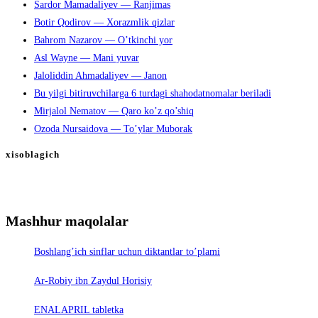
Sardor Mamadaliyev — Ranjimas
Botir Qodirov — Xorazmlik qizlar
Bahrom Nazarov — O’tkinchi yor
Asl Wayne — Mani yuvar
Jaloliddin Ahmadaliyev — Janon
Bu yilgi bitiruvchilarga 6 turdagi shahodatnomalar beriladi
Mirjalol Nematov — Qaro ko’z qo’shiq
Ozoda Nursaidova — To’ylar Muborak
xisoblagich
Mashhur maqolalar
Boshlang’ich sinflar uchun diktantlar to’plami
Ar-Robiy ibn Zaydul Horisiy
ENALAPRIL tabletka