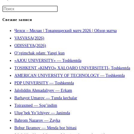
so‘rash
taqiqlanmoqda
Нажмите
клавишу
Свежие записи
Escape,
Челси – Милан | Товарищеский матч 2026 | Обзор матча
чтобы
VASVASA(2026)
закрыть
ODISSEYA(2026)
панель
O‘rgimchak odam: Yangi kun
поиска.
«AJOU UNIVERSITY» — Toshkentda
TOSHKENT «KIMYO» XALQARO UNIVERSITETI- Toshkentda
AMERICAN UNIVERSITY OF TECHNOLOGY — Toshkentda
PDP UNIVERSITY — Toshkentda
Jaloliddin Ahmadaliyev — Erkam
Barhayot Umarov — Tunda kechalar
Toiraxmed — Sog’indim
Ulug’bek Yo’lchiyev — Janimda
Bahrom Nazarov — Zayka
Bobur Ikramov — Menda bor bittasi