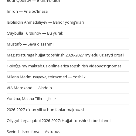
Botir Qodirov — Bidish-bidish
Imron — Ana bo’lmasa
Jaloliddin Ahmadaliyev — Bahor yomg’irlari
G’aybulla Tursunov — Bu yurak
Mustafo — Seva olasanmi
Magistraturaga hujjat topshirish 2026-2027 my.edu.uz sayti orqali
1-sinfga my.maktab.uz online ariza topshirish videoyo’riqnomasi
Milena Madmusayeva, toiraxmed — Yoshlik
VIA Marokand — Aladdin
Yunkaa, Masha Tilla — Jiz-jiz
2026-2027-o’quv yili uchun fanlar majmuasi
Oliygohlarga qabul 2026-2027: Hujjat topshirish boshlandi
Sevinch Ismoilova — Avtobus