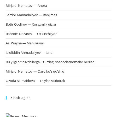
Mirjalol Nematov — Anora
Sardor Mamadaliyev — Ranjimas
Botir Qodirov — Xorazmlik qizlar
Bahrom Nazarov — O’tkinchi yor
Asl Wayne — Mani yuvar
Jaloliddin Ahmadaliyev — Janon
Bu yilgi bitiruvchilarga 6 turdagi shahodatnomalar beriladi
Mirjalol Nematov — Qaro ko’z qo’shiq
Ozoda Nursaidova — To’ylar Muborak
Xisoblagich