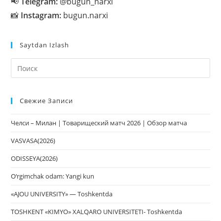
📢
Telegram:
@bugun_narxi
📸
Instagram:
bugun.narxi
Saytdan Izlash
На
кл
Esc
Свежие Записи
чт
за
Челси – Милан | Товарищеский матч 2026 | Обзор матча
па
пои
VASVASA(2026)
ODISSEYA(2026)
O‘rgimchak odam: Yangi kun
«AJOU UNIVERSITY» — Toshkentda
TOSHKENT «KIMYO» XALQARO UNIVERSITETI- Toshkentda