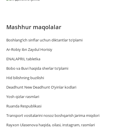
Mashhur maqolalar
Boshlang’ich sinflar uchun diktantlar to’plami
Ar-Robiy ibn Zaydul Horisiy
ENALAPRIL tabletka
Bobo va Buvi haqida sherlar to‘plami
Hid bilishning buzilishi
Deadhunt New Deadhunt O’yinlar kodlari
Yosh qizlar rasmlari
Ruanda Respublikasi
Trаnsport vositаlаrini nosoz boshqаrish Jаrimа miqdori
Rayxon Ulasenova haqida, oilasi, instagram, rasmlari