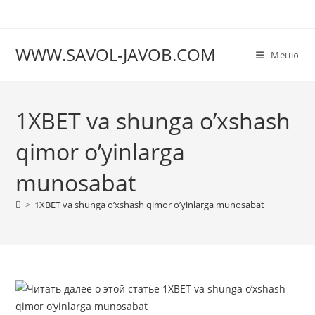
Перейти
к
содержимому
WWW.SAVOL-JAVOB.COM
Меню
1XBET va shunga o’xshash
qimor o’yinlarga
munosabat
>
1XBET va shunga o’xshash qimor o’yinlarga munosabat