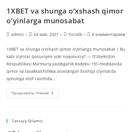
1XBET va shunga o’xshash qimor
o’yinlarga munosabat
Автор
Запись
Рубрика
Комментарии
admin
24 мая, 2021
Yuridik
0 комментариев
записи:
опубликована:
записи:
к
записи:
1XBET va shunga o'xshash qimor o'yinlarga munosabat | Bu
kabi o'yinlar qonuniymi yoki noqonuniy? — O'zbekiston
Respublikasi Ma'muriy javobgarlik kodeksi 191-moddasida
qimor va tavakkalchilikka asoslangan boshqa o'yinlarda
qonunga xilof ravishda…
1XBET
Продолжить Чтение
Va
Shunga
O’xshash
Qimor
O’yinlarga
Munosabat
Tavsiya Qilamiz