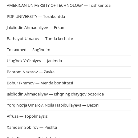
AMERICAN UNIVERSITY OF TECHNOLOGY — Toshkentda
PDP UNIVERSITY — Toshkentda
Jaloliddin Ahmadaliyev — Erkam
Barhayot Umarov — Tunda kechalar
Toiraxmed — Sog’indim
Ulug’bek Yo’lchiyev — Janimda
Bahrom Nazarov — Zayka
Bobur Ikramov — Menda bor bittasi
Jaloliddin Ahmadaliyev — Ishqning chayqov bozorida
Yorqinxo’ja Umarov, Noila Habibullayeva — Bezori
Afruza — Topolmaysiz
Xamdam Sobirov — Peshta