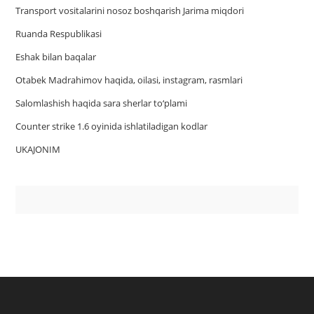
Trаnsport vositаlаrini nosoz boshqаrish Jаrimа miqdori
Ruanda Respublikasi
Eshak bilan baqalar
Otabek Madrahimov haqida, oilasi, instagram, rasmlari
Salomlashish haqida sara sherlar to‘plami
Counter strike 1.6 oyinida ishlatiladigan kodlar
UKAJONIM