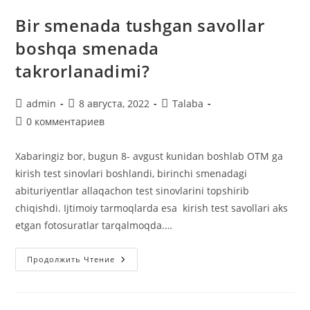
Bir smenada tushgan savollar
boshqa smenada
takrorlanadimi?
Автор
Запись
Рубрика
admin
8 августа, 2022
Talaba
записи:
опубликована:
записи:
Комментарии
0 комментариев
к
записи:
Xаbaringiz bor, bugun 8- avgust kunidan boshlab OTM ga
kirish test sinovlari boshlandi, birinchi smenadagi
abituriyentlar allaqachon test sinovlarini topshirib
chiqishdi. Ijtimoiy tarmoqlarda esa kirish test savollari aks
etgan fotosuratlar tarqalmoqda.…
Bir
Продолжить Чтение
Smenada
Tushgan
Savollar
Boshqa
Smenada