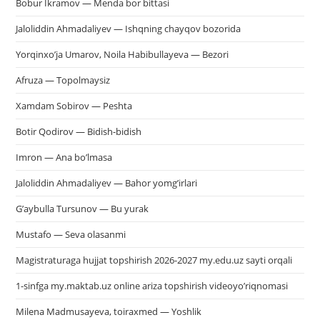
Bobur Ikramov — Menda bor bittasi
Jaloliddin Ahmadaliyev — Ishqning chayqov bozorida
Yorqinxo’ja Umarov, Noila Habibullayeva — Bezori
Afruza — Topolmaysiz
Xamdam Sobirov — Peshta
Botir Qodirov — Bidish-bidish
Imron — Ana bo’lmasa
Jaloliddin Ahmadaliyev — Bahor yomg’irlari
G’aybulla Tursunov — Bu yurak
Mustafo — Seva olasanmi
Magistraturaga hujjat topshirish 2026-2027 my.edu.uz sayti orqali
1-sinfga my.maktab.uz online ariza topshirish videoyo’riqnomasi
Milena Madmusayeva, toiraxmed — Yoshlik