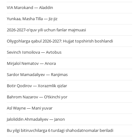
VIA Marokand — Aladdin
Yunkaa, Masha Tilla — Jiz-jiz
2026-2027-o’quv yili uchun fanlar majmuasi
Oliygohlarga qabul 2026-2027: Hujjat topshirish boshlandi
Sevinch Ismoilova — Avtobus
Mirjalol Nematov — Anora
Sardor Mamadaliyev — Ranjimas
Botir Qodirov — Xorazmlik qizlar
Bahrom Nazarov — O’tkinchi yor
Asl Wayne — Mani yuvar
Jaloliddin Ahmadaliyev — Janon
Bu yilgi bitiruvchilarga 6 turdagi shahodatnomalar beriladi