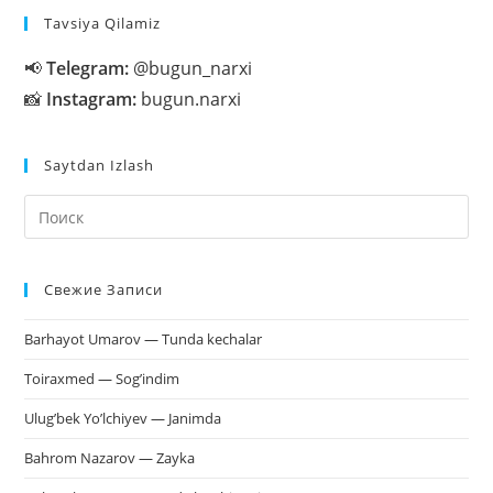
Takrorlanadimi?
Tavsiya Qilamiz
📢
Telegram:
@bugun_narxi
📸
Instagram:
bugun.narxi
Saytdan Izlash
На
кл
Esc
Свежие Записи
чт
за
Barhayot Umarov — Tunda kechalar
па
пои
Toiraxmed — Sog’indim
Ulug’bek Yo’lchiyev — Janimda
Bahrom Nazarov — Zayka