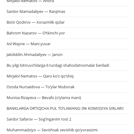
Mirjalol Nematov — Anora
Sardor Mamadaliyev — Ranjimas
Botir Qodirov — Xorazmlik qizlar
Bahrom Nazarov — O’tkinchi yor
Asl Wayne — Mani yuvar
Jaloliddin Ahmadaliyev — Janon
Bu yilgi bitiruvchilarga 6 turdagi shahodatnomalar beriladi
Mirjalol Nematov — Qaro ko’z qo’shiq
Ozoda Nursaidova — To’ylar Muborak
Munisa Rizayeva — Bevafo (o’ylama mani)
BANKLARGA ORTIQCHA PUL TO‘LAMANG: 0% KOMISSIYA SIRLARI!
Sardor Safarov — Sog’inganim rost 2
Muhammadziyo — Sevishsak sevishib qo’yorasizmi