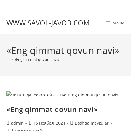
Перейти
к
содержимому
WWW.SAVOL-JAVOB.COM
Меню
«Eng qimmat qovun navi»
>
«Eng qimmat qovun navi»
«Eng qimmat qovun navi»
Автор
Запись
Рубрика
admin
15 ноября, 2024
Boshqa mavzular
записи:
опубликована:
записи:
Комментарии
1 комментарий