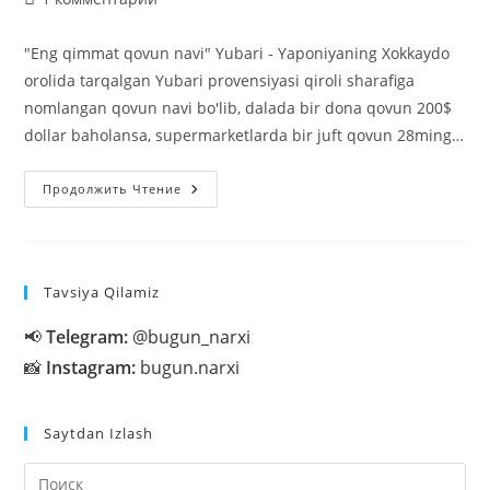
к
записи:
"Eng qimmat qovun navi" Yubari - Yaponiyaning Xokkaydo
orolida tarqalgan Yubari provensiyasi qiroli sharafiga
nomlangan qovun navi bo'lib, dalada bir dona qovun 200$
dollar baholansa, supermarketlarda bir juft qovun 28ming…
«Eng
Продолжить Чтение
Qimmat
Qovun
Navi»
Tavsiya Qilamiz
📢
Telegram:
@bugun_narxi
📸
Instagram:
bugun.narxi
Saytdan Izlash
На