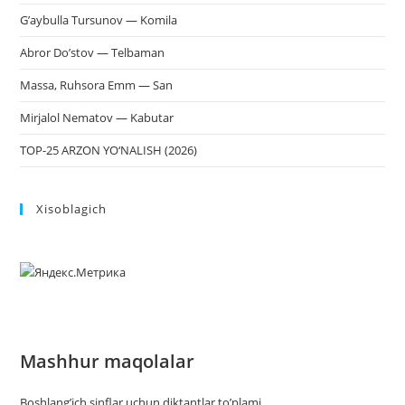
G’aybulla Tursunov — Komila
Abror Do’stov — Telbaman
Massa, Ruhsora Emm — San
Mirjalol Nematov — Kabutar
TOP-25 ARZON YO‘NALISH (2026)
Xisoblagich
Mashhur maqolalar
Boshlang’ich sinflar uchun diktantlar to’plami