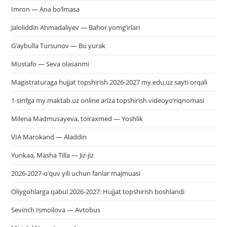
Imron — Ana bo’lmasa
Jaloliddin Ahmadaliyev — Bahor yomg’irlari
G’aybulla Tursunov — Bu yurak
Mustafo — Seva olasanmi
Magistraturaga hujjat topshirish 2026-2027 my.edu.uz sayti orqali
1-sinfga my.maktab.uz online ariza topshirish videoyo’riqnomasi
Milena Madmusayeva, toiraxmed — Yoshlik
VIA Marokand — Aladdin
Yunkaa, Masha Tilla — Jiz-jiz
2026-2027-o’quv yili uchun fanlar majmuasi
Oliygohlarga qabul 2026-2027: Hujjat topshirish boshlandi
Sevinch Ismoilova — Avtobus