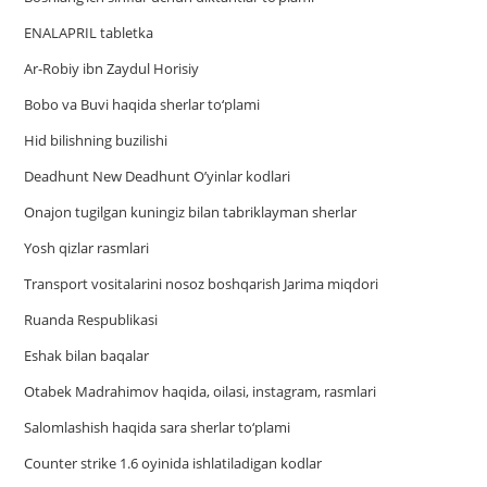
ENALAPRIL tabletka
Ar-Robiy ibn Zaydul Horisiy
Bobo va Buvi haqida sherlar to‘plami
Hid bilishning buzilishi
Deadhunt New Deadhunt O’yinlar kodlari
Onajon tugilgan kuningiz bilan tabriklayman sherlar
Yosh qizlar rasmlari
Trаnsport vositаlаrini nosoz boshqаrish Jаrimа miqdori
Ruanda Respublikasi
Eshak bilan baqalar
Otabek Madrahimov haqida, oilasi, instagram, rasmlari
Salomlashish haqida sara sherlar to‘plami
Counter strike 1.6 oyinida ishlatiladigan kodlar