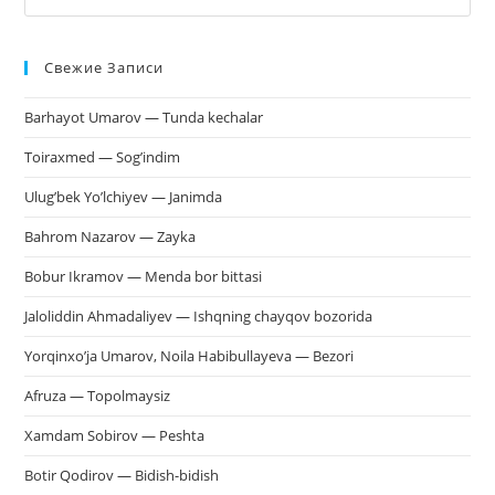
кл
Esc
Свежие Записи
чт
за
Barhayot Umarov — Tunda kechalar
па
пои
Toiraxmed — Sog’indim
Ulug’bek Yo’lchiyev — Janimda
Bahrom Nazarov — Zayka
Bobur Ikramov — Menda bor bittasi
Jaloliddin Ahmadaliyev — Ishqning chayqov bozorida
Yorqinxo’ja Umarov, Noila Habibullayeva — Bezori
Afruza — Topolmaysiz
Xamdam Sobirov — Peshta
Botir Qodirov — Bidish-bidish