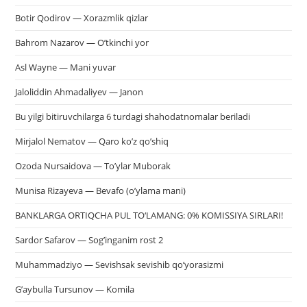
Botir Qodirov — Xorazmlik qizlar
Bahrom Nazarov — O’tkinchi yor
Asl Wayne — Mani yuvar
Jaloliddin Ahmadaliyev — Janon
Bu yilgi bitiruvchilarga 6 turdagi shahodatnomalar beriladi
Mirjalol Nematov — Qaro ko’z qo’shiq
Ozoda Nursaidova — To’ylar Muborak
Munisa Rizayeva — Bevafo (o’ylama mani)
BANKLARGA ORTIQCHA PUL TO‘LAMANG: 0% KOMISSIYA SIRLARI!
Sardor Safarov — Sog’inganim rost 2
Muhammadziyo — Sevishsak sevishib qo’yorasizmi
G’aybulla Tursunov — Komila