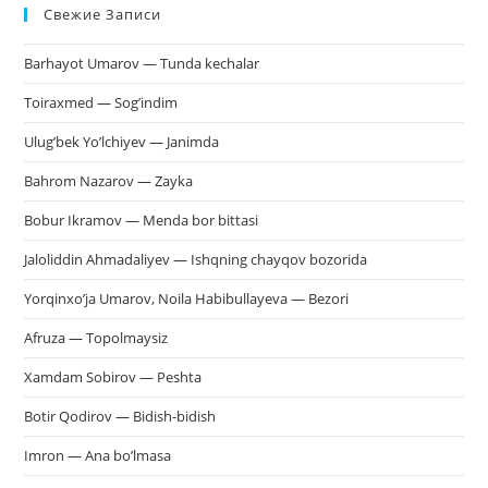
Свежие Записи
чт
за
Barhayot Umarov — Tunda kechalar
па
пои
Toiraxmed — Sog’indim
Ulug’bek Yo’lchiyev — Janimda
Bahrom Nazarov — Zayka
Bobur Ikramov — Menda bor bittasi
Jaloliddin Ahmadaliyev — Ishqning chayqov bozorida
Yorqinxo’ja Umarov, Noila Habibullayeva — Bezori
Afruza — Topolmaysiz
Xamdam Sobirov — Peshta
Botir Qodirov — Bidish-bidish
Imron — Ana bo’lmasa