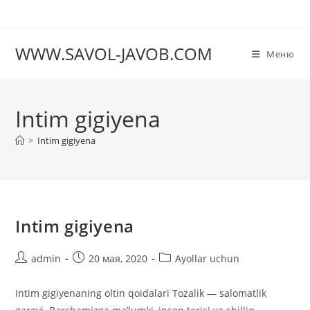
Перейти
к
содержимому
WWW.SAVOL-JAVOB.COM
Меню
Intim gigiyena
>
Intim gigiyena
Intim gigiyena
Автор
Запись
Рубрика
admin
20 мая, 2020
Ayollar uchun
записи:
опубликована:
записи:
Intim gigiyenaning oltin qoidalari Tozalik — salomatlik