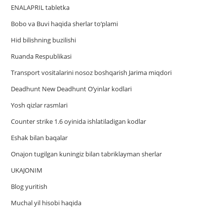
ENALAPRIL tabletka
Bobo va Buvi haqida sherlar to‘plami
Hid bilishning buzilishi
Ruanda Respublikasi
Trаnsport vositаlаrini nosoz boshqаrish Jаrimа miqdori
Deadhunt New Deadhunt O’yinlar kodlari
Yosh qizlar rasmlari
Counter strike 1.6 oyinida ishlatiladigan kodlar
Eshak bilan baqalar
Onajon tugilgan kuningiz bilan tabriklayman sherlar
UKAJONIM
Blog yuritish
Muchal yil hisobi haqida