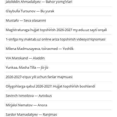
Jaloliddin Ahmadaliyev — Bahor yomg’irlari
G’aybulla Tursunov — Bu yurak
Mustafo — Seva olasanmi
Magistraturaga hujjat topshirish 2026-2027 my.edu.uz sayti orqali
1-sinfga my.maktab.uz online ariza topshirish videoyo’riqnomasi
Milena Madmusayeva, toiraxmed — Yoshlik
VIA Marokand — Aladdin
Yunkaa, Masha Tilla — Jiz-jiz
2026-2027-o’quv yili uchun fanlar majmuasi
Oliygohlarga qabul 2026-2027: Hujjat topshirish boshlandi
Sevinch Ismoilova — Avtobus
Mirjalol Nematov — Anora
Sardor Mamadaliyev — Ranjimas