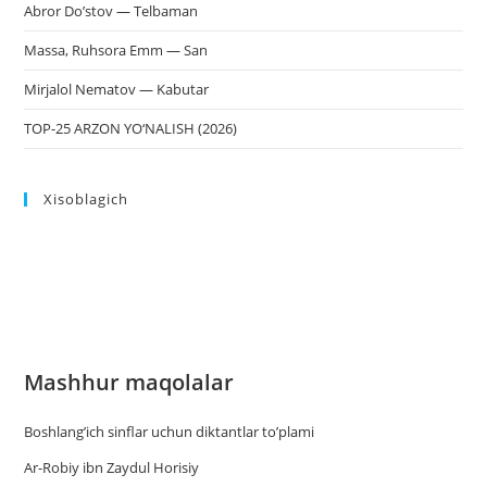
Abror Do’stov — Telbaman
Massa, Ruhsora Emm — San
Mirjalol Nematov — Kabutar
TOP-25 ARZON YO‘NALISH (2026)
Xisoblagich
Mashhur maqolalar
Boshlang’ich sinflar uchun diktantlar to’plami
Ar-Robiy ibn Zaydul Horisiy