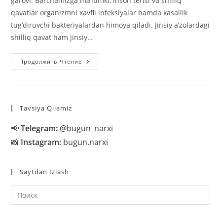
garovi. Barchamizga ma’­lumki, inson terisi va shilliq
qavatlar organizmni xavfli infeksiyalar hamda kasallik
tug‘diruvchi bakteriyalardan himoya qiladi. Jinsiy a’zolardagi
shilliq qavat ham jinsiy…
Intim
Продолжить Чтение
Gigiyena
Tavsiya Qilamiz
📢
Telegram:
@bugun_narxi
📸
Instagram:
bugun.narxi
Saytdan Izlash
На
кл
Esc