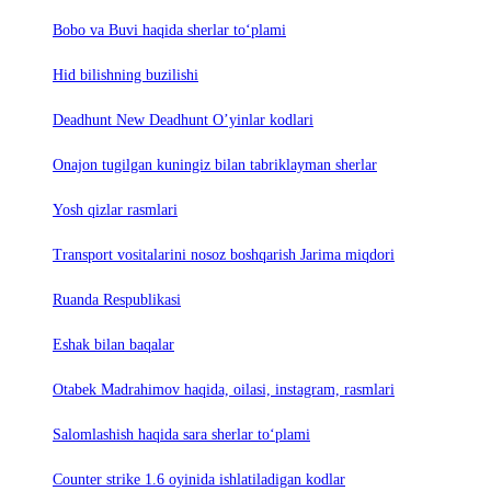
Bobo va Buvi haqida sherlar to‘plami
Hid bilishning buzilishi
Deadhunt New Deadhunt O’yinlar kodlari
Onajon tugilgan kuningiz bilan tabriklayman sherlar
Yosh qizlar rasmlari
Trаnsport vositаlаrini nosoz boshqаrish Jаrimа miqdori
Ruanda Respublikasi
Eshak bilan baqalar
Otabek Madrahimov haqida, oilasi, instagram, rasmlari
Salomlashish haqida sara sherlar to‘plami
Counter strike 1.6 oyinida ishlatiladigan kodlar