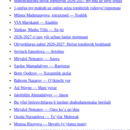
Magistraturaga hujjat topshirish 2026-2027 my.edu.uz sayti orqali
1-sinfga my.maktab.uz online ariza topshirish videoyo’riqnomasi
Milena Madmusayeva, toiraxmed — Yoshlik
VIA Marokand — Aladdin
Yunkaa, Masha Tilla — Jiz-jiz
2026-2027-o’quv yili uchun fanlar majmuasi
Oliygohlarga qabul 2026-2027: Hujjat topshirish boshlandi
Sevinch Ismoilova — Avtobus
Mirjalol Nematov — Anora
Sardor Mamadaliyev — Ranjimas
Botir Qodirov — Xorazmlik qizlar
Bahrom Nazarov — O’tkinchi yor
Asl Wayne — Mani yuvar
Jaloliddin Ahmadaliyev — Janon
Bu yilgi bitiruvchilarga 6 turdagi shahodatnomalar beriladi
Mirjalol Nematov — Qaro ko’z qo’shiq
Ozoda Nursaidova — To’ylar Muborak
Munisa Rizayeva — Bevafo (o’ylama mani)