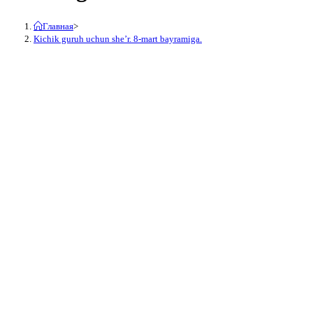
Главная
>
Kichik guruh uchun she’r. 8-mart bayramiga.