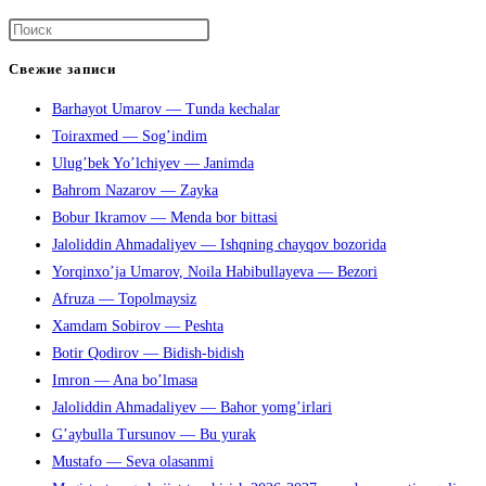
bayramiga.
Нажмите
клавишу
Свежие записи
Escape,
Barhayot Umarov — Tunda kechalar
чтобы
Toiraxmed — Sog’indim
закрыть
Ulug’bek Yo’lchiyev — Janimda
панель
Bahrom Nazarov — Zayka
поиска.
Bobur Ikramov — Menda bor bittasi
Jaloliddin Ahmadaliyev — Ishqning chayqov bozorida
Yorqinxo’ja Umarov, Noila Habibullayeva — Bezori
Afruza — Topolmaysiz
Xamdam Sobirov — Peshta
Botir Qodirov — Bidish-bidish
Imron — Ana bo’lmasa
Jaloliddin Ahmadaliyev — Bahor yomg’irlari
G’aybulla Tursunov — Bu yurak
Mustafo — Seva olasanmi