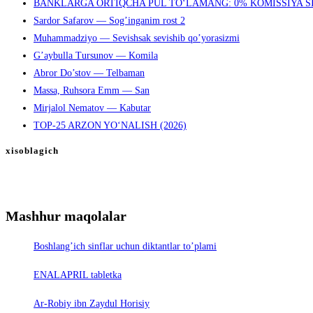
BANKLARGA ORTIQCHA PUL TO‘LAMANG: 0% KOMISSIYA S
Sardor Safarov — Sog’inganim rost 2
Muhammadziyo — Sevishsak sevishib qo’yorasizmi
G’aybulla Tursunov — Komila
Abror Do’stov — Telbaman
Massa, Ruhsora Emm — San
Mirjalol Nematov — Kabutar
TOP-25 ARZON YO‘NALISH (2026)
xisoblagich
Mashhur maqolalar
Boshlang’ich sinflar uchun diktantlar to’plami
ENALAPRIL tabletka
Ar-Robiy ibn Zaydul Horisiy