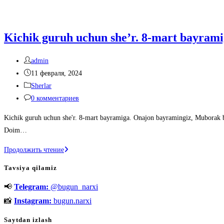
Kichik guruh uchun she’r. 8-mart bayrami
Автор
admin
записи:
Запись
11 февраля, 2024
опубликована:
Рубрика
Sherlar
записи:
Комментарии
0 комментариев
к
Kichik guruh uchun she'r. 8-mart bayramiga. Onajon bayramingiz, Muborak b
записи:
Doim…
Kichik
Продолжить чтение
guruh
Tavsiya qilamiz
uchun
📢
Telegram:
@bugun_narxi
she’r.
8-
📸
Instagram:
bugun.narxi
mart
Saytdan izlash