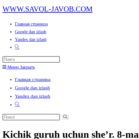
Перейти
WWW.SAVOL-JAVOB.COM
к
содержимому
Главная страница
Google dan izlash
Yandex dan izlash
Переключить
поиск
Нажмите
по
клавишу
Меню
Закрыть
веб-
Escape,
сайту
Главная страница
чтобы
Google dan izlash
закрыть
Yandex dan izlash
панель
Переключить
поиска.
поиск
Поиск
по
на
веб-
Kichik guruh uchun she’r. 8-ma
сайте
сайту