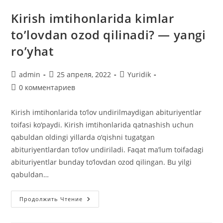
Kirish imtihonlarida kimlar
to’lovdan ozod qilinadi? — yangi
ro’yhat
Автор
Запись
Рубрика
admin
25 апреля, 2022
Yuridik
записи:
опубликована:
записи:
Комментарии
0 комментариев
к
записи:
Kirish imtihonlarida to‘lov undirilmaydigan abituriyentlar
toifasi ko‘paydi. Kirish imtihonlarida qatnashish uchun
qabuldan oldingi yillarda o‘qishni tugatgan
abituriyentlardan to‘lov undiriladi. Faqat ma’lum toifadagi
abituriyentlar bunday to‘lovdan ozod qilingan. Bu yilgi
qabuldan…
Kirish
Продолжить Чтение
Imtihonlarida
Kimlar
To’lovdan