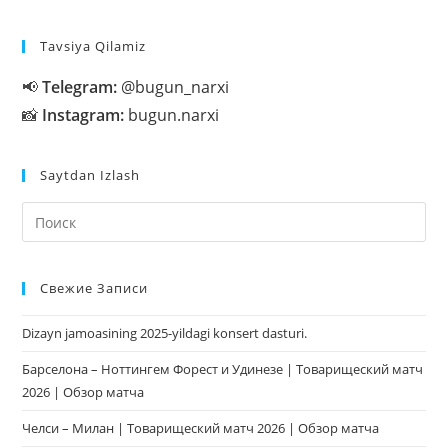
Ozod
Qilinadi?
—
Tavsiya Qilamiz
Yangi
Ro’yhat
📢
Telegram:
@bugun_narxi
📸
Instagram:
bugun.narxi
Saytdan Izlash
На
кл
Esc
Свежие Записи
чт
за
Dizayn jamoasining 2025-yildagi konsert dasturi.
па
пои
Барселона – Ноттингем Форест и Удинезе | Товарищеский матч
2026 | Обзор матча
Челси – Милан | Товарищеский матч 2026 | Обзор матча