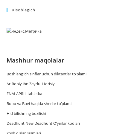
Xisoblagich
Mashhur maqolalar
Boshlang’ich sinflar uchun diktantlar to’plami
Ar-Robiy ibn Zaydul Horisiy
ENALAPRIL tabletka
Bobo va Buvi haqida sherlar to‘plami
Hid bilishning buzilishi
Deadhunt New Deadhunt O’yinlar kodlari
Yosh qizlar rasmlari