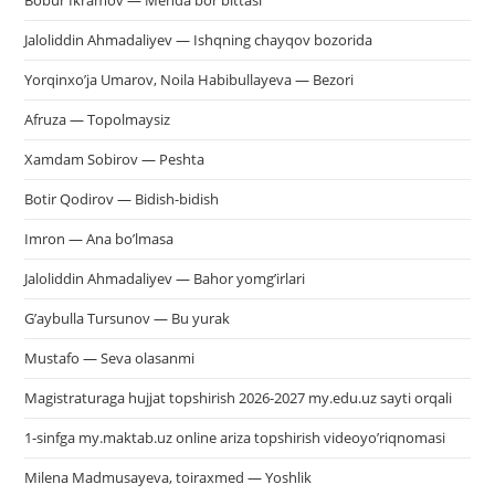
Bobur Ikramov — Menda bor bittasi
Jaloliddin Ahmadaliyev — Ishqning chayqov bozorida
Yorqinxo’ja Umarov, Noila Habibullayeva — Bezori
Afruza — Topolmaysiz
Xamdam Sobirov — Peshta
Botir Qodirov — Bidish-bidish
Imron — Ana bo’lmasa
Jaloliddin Ahmadaliyev — Bahor yomg’irlari
G’aybulla Tursunov — Bu yurak
Mustafo — Seva olasanmi
Magistraturaga hujjat topshirish 2026-2027 my.edu.uz sayti orqali
1-sinfga my.maktab.uz online ariza topshirish videoyo’riqnomasi
Milena Madmusayeva, toiraxmed — Yoshlik