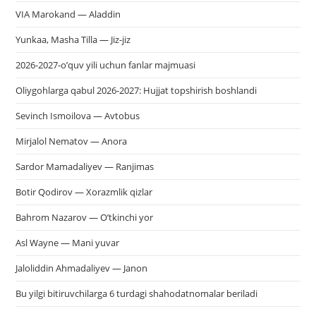
VIA Marokand — Aladdin
Yunkaa, Masha Tilla — Jiz-jiz
2026-2027-o’quv yili uchun fanlar majmuasi
Oliygohlarga qabul 2026-2027: Hujjat topshirish boshlandi
Sevinch Ismoilova — Avtobus
Mirjalol Nematov — Anora
Sardor Mamadaliyev — Ranjimas
Botir Qodirov — Xorazmlik qizlar
Bahrom Nazarov — O’tkinchi yor
Asl Wayne — Mani yuvar
Jaloliddin Ahmadaliyev — Janon
Bu yilgi bitiruvchilarga 6 turdagi shahodatnomalar beriladi