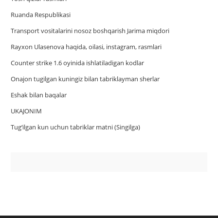
Ruanda Respublikasi
Trаnsport vositаlаrini nosoz boshqаrish Jаrimа miqdori
Rayxon Ulasenova haqida, oilasi, instagram, rasmlari
Counter strike 1.6 oyinida ishlatiladigan kodlar
Onajon tugilgan kuningiz bilan tabriklayman sherlar
Eshak bilan baqalar
UKAJONIM
Tug‘ilgan kun uchun tabriklar matni (Singilga)