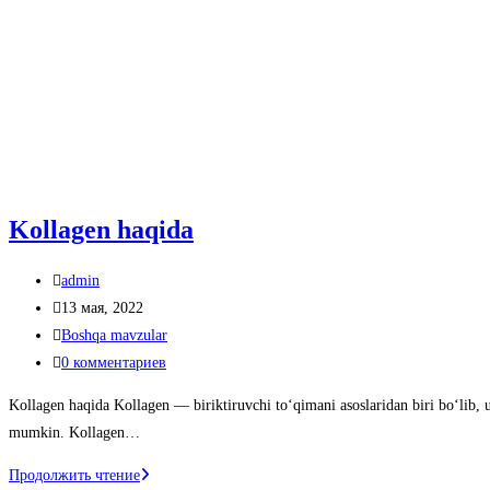
Kollagen haqida
Автор
admin
записи:
Запись
13 мая, 2022
опубликована:
Рубрика
Boshqa mavzular
записи:
Комментарии
0 комментариев
к
Kollagen haqida Kollagen — biriktiruvchi to‘qimani asoslaridan biri bo‘lib, u
записи:
mumkin. Kollagen…
Kollagen
Продолжить чтение