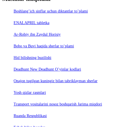
Boshlang’ich sinflar uchun diktantlar to’plami
ENALAPRIL tabletka
Ar-Robiy ibn Zaydul Horisiy
Bobo va Buvi haqida sherlar to‘plami
Hid bilishning buzilishi
Deadhunt New Deadhunt O’yinlar kodlari
Onajon tugilgan kuningiz bilan tabriklayman sherlar
Yosh qizlar rasmlari
Trаnsport vositаlаrini nosoz boshqаrish Jаrimа miqdori
Ruanda Respublikasi