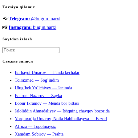
haqida
Tavsiya qilamiz
📢
Telegram:
@bugun_narxi
📸
Instagram:
bugun.narxi
Saytdan izlash
Нажмите
клавишу
Свежие записи
Escape,
Barhayot Umarov — Tunda kechalar
чтобы
Toiraxmed — Sog’indim
закрыть
Ulug’bek Yo’lchiyev — Janimda
панель
Bahrom Nazarov — Zayka
поиска.
Bobur Ikramov — Menda bor bittasi
Jaloliddin Ahmadaliyev — Ishqning chayqov bozorida
Yorqinxo’ja Umarov, Noila Habibullayeva — Bezori
Afruza — Topolmaysiz
Xamdam Sobirov — Peshta