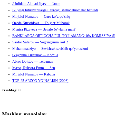
Jaloliddin Ahmadaliyev — Janon
Bu yilgi bitiruvchilarga 6 turdagi shahodatnomalar beriladi
Mirjalol Nematov — Qaro ko’z qo’shiq
Ozoda Nursaidova — To’ylar Muborak
Munisa Rizayeva — Bevafo (o’ylama mani)
BANKLARGA ORTIQCHA PUL TO‘LAMANG: 0% KOMISSIYA S
Sardor Safarov — Sog’inganim rost 2
Muhammadziyo — Sevishsak sevishib qo’yorasizmi
G’aybulla Tursunov — Komila
Abror Do’stov — Telbaman
Massa, Ruhsora Emm — San
Mirjalol Nematov — Kabutar
TOP-25 ARZON YO‘NALISH (2026)
xisoblagich
Mashhur maqolalar