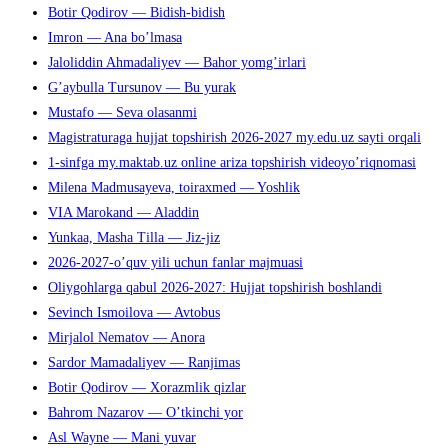
Botir Qodirov — Bidish-bidish
Imron — Ana bo’lmasa
Jaloliddin Ahmadaliyev — Bahor yomg’irlari
G’aybulla Tursunov — Bu yurak
Mustafo — Seva olasanmi
Magistraturaga hujjat topshirish 2026-2027 my.edu.uz sayti orqali
1-sinfga my.maktab.uz online ariza topshirish videoyo’riqnomasi
Milena Madmusayeva, toiraxmed — Yoshlik
VIA Marokand — Aladdin
Yunkaa, Masha Tilla — Jiz-jiz
2026-2027-o’quv yili uchun fanlar majmuasi
Oliygohlarga qabul 2026-2027: Hujjat topshirish boshlandi
Sevinch Ismoilova — Avtobus
Mirjalol Nematov — Anora
Sardor Mamadaliyev — Ranjimas
Botir Qodirov — Xorazmlik qizlar
Bahrom Nazarov — O’tkinchi yor
Asl Wayne — Mani yuvar