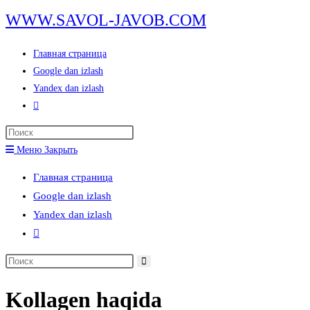
Перейти
WWW.SAVOL-JAVOB.COM
к
содержимому
Главная страница
Google dan izlash
Yandex dan izlash
Переключить
поиск
Нажмите
по
клавишу
Меню
Закрыть
веб-
Escape,
сайту
Главная страница
чтобы
Google dan izlash
закрыть
Yandex dan izlash
панель
Переключить
поиска.
поиск
Поиск
по
на
веб-
Kollagen haqida
сайте
сайту