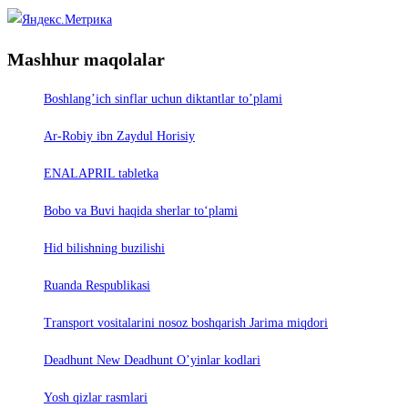
Mashhur maqolalar
Boshlang’ich sinflar uchun diktantlar to’plami
Ar-Robiy ibn Zaydul Horisiy
ENALAPRIL tabletka
Bobo va Buvi haqida sherlar to‘plami
Hid bilishning buzilishi
Ruanda Respublikasi
Trаnsport vositаlаrini nosoz boshqаrish Jаrimа miqdori
Deadhunt New Deadhunt O’yinlar kodlari
Yosh qizlar rasmlari