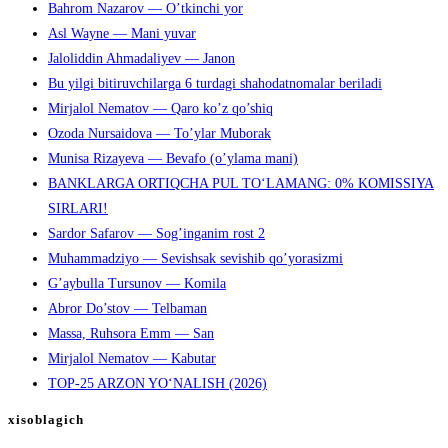
Bahrom Nazarov — O’tkinchi yor
Asl Wayne — Mani yuvar
Jaloliddin Ahmadaliyev — Janon
Bu yilgi bitiruvchilarga 6 turdagi shahodatnomalar beriladi
Mirjalol Nematov — Qaro ko’z qo’shiq
Ozoda Nursaidova — To’ylar Muborak
Munisa Rizayeva — Bevafo (o’ylama mani)
BANKLARGA ORTIQCHA PUL TO‘LAMANG: 0% KOMISSIYA
SIRLARI!
Sardor Safarov — Sog’inganim rost 2
Muhammadziyo — Sevishsak sevishib qo’yorasizmi
G’aybulla Tursunov — Komila
Abror Do’stov — Telbaman
Massa, Ruhsora Emm — San
Mirjalol Nematov — Kabutar
TOP-25 ARZON YO‘NALISH (2026)
xisoblagich