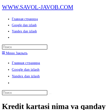
Перейти
WWW.SAVOL-JAVOB.COM
к
содержимому
Главная страница
Google dan izlash
Yandex dan izlash
Переключить
поиск
Нажмите
по
клавишу
Меню
Закрыть
веб-
Escape,
сайту
Главная страница
чтобы
Google dan izlash
закрыть
Yandex dan izlash
панель
Переключить
поиска.
поиск
Поиск
по
на
веб-
Kredit kartasi nima va qanday
сайте
сайту