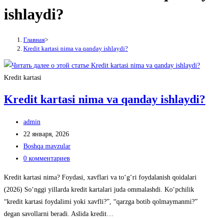
ishlaydi?
Главная
>
Kredit kartasi nima va qanday ishlaydi?
Kredit kartasi
Kredit kartasi nima va qanday ishlaydi?
Автор
admin
записи:
Запись
22 января, 2026
опубликована:
Рубрика
Boshqa mavzular
записи:
Комментарии
0 комментариев
к
Kredit kartasi nima? Foydasi, xavflari va to‘g‘ri foydalanish qoidalari
записи:
(2026) So‘nggi yillarda kredit kartalari juda ommalashdi. Ko‘pchilik
“kredit kartasi foydalimi yoki xavfli?”, “qarzga botib qolmaymanmi?”
degan savollarni beradi. Aslida kredit…