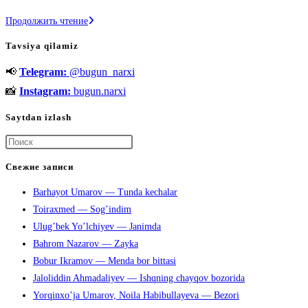
Kredit
Продолжить чтение
kartasi
Tavsiya qilamiz
nima
📢
Telegram:
@bugun_narxi
va
qanday
📸
Instagram:
bugun.narxi
ishlaydi?
Saytdan izlash
Нажмите
клавишу
Свежие записи
Escape,
Barhayot Umarov — Tunda kechalar
чтобы
Toiraxmed — Sog’indim
закрыть
Ulug’bek Yo’lchiyev — Janimda
панель
Bahrom Nazarov — Zayka
поиска.
Bobur Ikramov — Menda bor bittasi
Jaloliddin Ahmadaliyev — Ishqning chayqov bozorida
Yorqinxo’ja Umarov, Noila Habibullayeva — Bezori