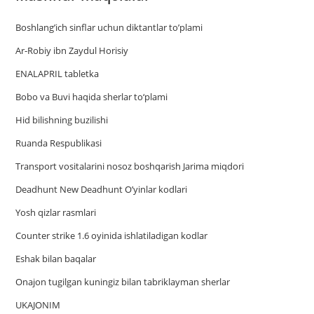
Boshlang’ich sinflar uchun diktantlar to’plami
Ar-Robiy ibn Zaydul Horisiy
ENALAPRIL tabletka
Bobo va Buvi haqida sherlar to‘plami
Hid bilishning buzilishi
Ruanda Respublikasi
Trаnsport vositаlаrini nosoz boshqаrish Jаrimа miqdori
Deadhunt New Deadhunt O’yinlar kodlari
Yosh qizlar rasmlari
Counter strike 1.6 oyinida ishlatiladigan kodlar
Eshak bilan baqalar
Onajon tugilgan kuningiz bilan tabriklayman sherlar
UKAJONIM