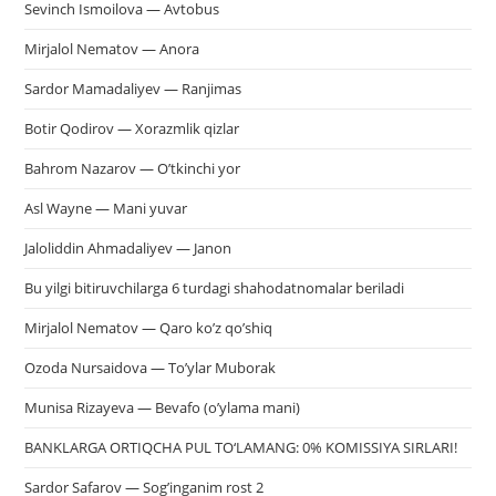
Sevinch Ismoilova — Avtobus
Mirjalol Nematov — Anora
Sardor Mamadaliyev — Ranjimas
Botir Qodirov — Xorazmlik qizlar
Bahrom Nazarov — O’tkinchi yor
Asl Wayne — Mani yuvar
Jaloliddin Ahmadaliyev — Janon
Bu yilgi bitiruvchilarga 6 turdagi shahodatnomalar beriladi
Mirjalol Nematov — Qaro ko’z qo’shiq
Ozoda Nursaidova — To’ylar Muborak
Munisa Rizayeva — Bevafo (o’ylama mani)
BANKLARGA ORTIQCHA PUL TO‘LAMANG: 0% KOMISSIYA SIRLARI!
Sardor Safarov — Sog’inganim rost 2