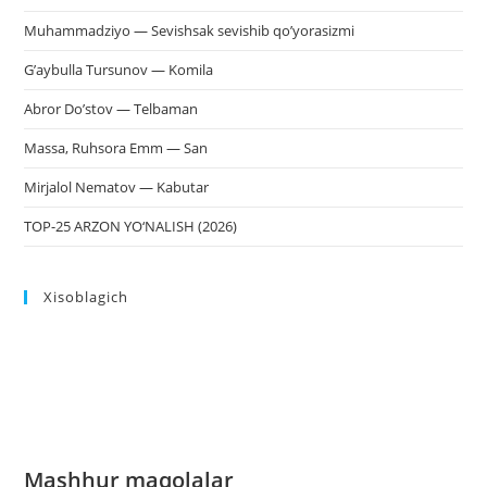
Muhammadziyo — Sevishsak sevishib qo’yorasizmi
G’aybulla Tursunov — Komila
Abror Do’stov — Telbaman
Massa, Ruhsora Emm — San
Mirjalol Nematov — Kabutar
TOP-25 ARZON YO‘NALISH (2026)
Xisoblagich
Mashhur maqolalar