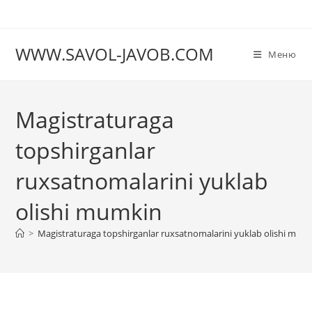
Перейти
к
содержимому
WWW.SAVOL-JAVOB.COM
Меню
Magistraturaga
topshirganlar
ruxsatnomalarini yuklab
olishi mumkin
>
Magistraturaga topshirganlar ruxsatnomalarini yuklab olishi mum