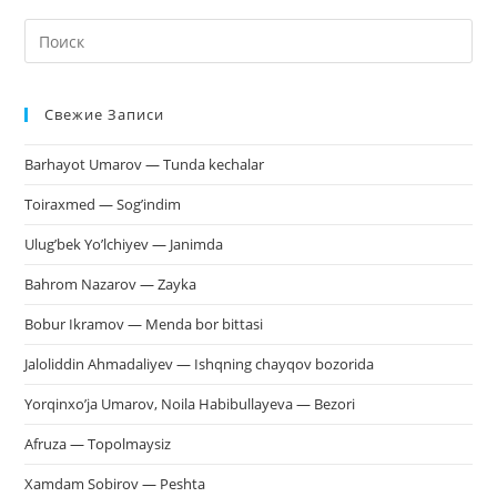
На
кл
Esc
Свежие Записи
чт
за
Barhayot Umarov — Tunda kechalar
па
пои
Toiraxmed — Sog’indim
Ulug’bek Yo’lchiyev — Janimda
Bahrom Nazarov — Zayka
Bobur Ikramov — Menda bor bittasi
Jaloliddin Ahmadaliyev — Ishqning chayqov bozorida
Yorqinxo’ja Umarov, Noila Habibullayeva — Bezori
Afruza — Topolmaysiz
Xamdam Sobirov — Peshta