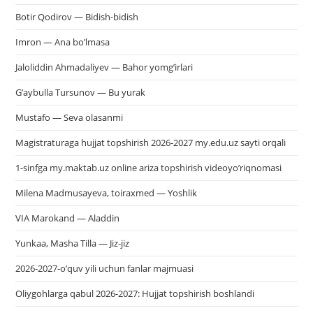
Botir Qodirov — Bidish-bidish
Imron — Ana bo’lmasa
Jaloliddin Ahmadaliyev — Bahor yomg’irlari
G’aybulla Tursunov — Bu yurak
Mustafo — Seva olasanmi
Magistraturaga hujjat topshirish 2026-2027 my.edu.uz sayti orqali
1-sinfga my.maktab.uz online ariza topshirish videoyo’riqnomasi
Milena Madmusayeva, toiraxmed — Yoshlik
VIA Marokand — Aladdin
Yunkaa, Masha Tilla — Jiz-jiz
2026-2027-o’quv yili uchun fanlar majmuasi
Oliygohlarga qabul 2026-2027: Hujjat topshirish boshlandi