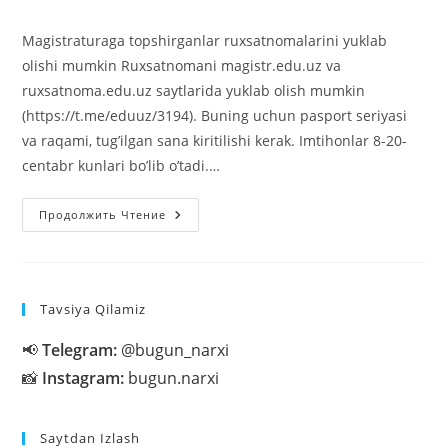
к
записи:
Magistraturaga topshirganlar ruxsatnomalarini yuklab
olishi mumkin Ruxsatnomani magistr.edu.uz va
ruxsatnoma.edu.uz saytlarida yuklab olish mumkin
(https://t.me/eduuz/3194). Buning uchun pasport seriyasi
va raqami, tugʼilgan sana kiritilishi kerak. Imtihonlar 8-20-
centabr kunlari boʼlib oʼtadi.…
Magistraturaga
Продолжить Чтение
Topshirganlar
Ruxsatnomalarini
Yuklab
Olishi
Mumkin
Tavsiya Qilamiz
📢
Telegram:
@bugun_narxi
📸
Instagram:
bugun.narxi
Saytdan Izlash