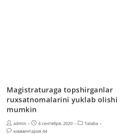
Magistraturaga topshirganlar
ruxsatnomalarini yuklab olishi
mumkin
Автор
Запись
Рубрика
admin
4 сентября, 2020
Talaba
записи:
опубликована:
записи:
Комментарии
комментария 44