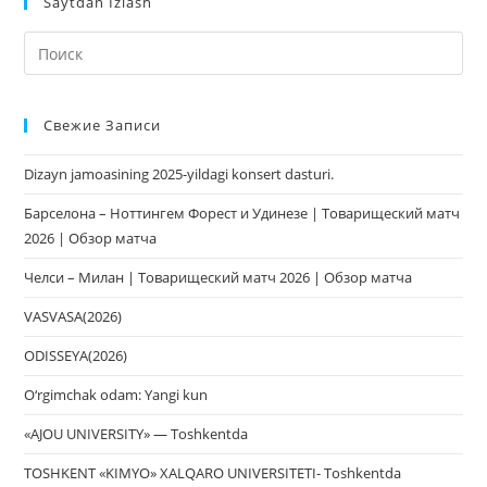
Saytdan Izlash
На
кл
Esc
Свежие Записи
чт
за
Dizayn jamoasining 2025-yildagi konsert dasturi.
па
пои
Барселона – Ноттингем Форест и Удинезе | Товарищеский матч
2026 | Обзор матча
Челси – Милан | Товарищеский матч 2026 | Обзор матча
VASVASA(2026)
ODISSEYA(2026)
O‘rgimchak odam: Yangi kun
«AJOU UNIVERSITY» — Toshkentda
TOSHKENT «KIMYO» XALQARO UNIVERSITETI- Toshkentda