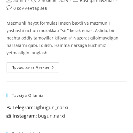
Автор
Запись
Рубрика
admin
2 ноября, 2025
Boshqa mavzular
записи:
опубликована:
записи:
Комментарии
0 комментариев
к
записи:
Mazmunli hayot formulasi Inson baxtli va mazmunli
yashashi uchun murakkab "sir" kerak emas. Aslida, bir
nechta oddiy tamoyillar kifoya: ✅ Nazorat qilolmaydigan
narsalarni qabul qilish. Hamma narsaga kuchimiz
yetmasligini anglash…
Mazmunli
Продолжить Чтение
Hayot
Formulasi
Tavsiya Qilamiz
📢
Telegram:
@bugun_narxi
📸
Instagram:
bugun.narxi