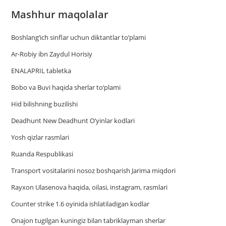
Mashhur maqolalar
Boshlang’ich sinflar uchun diktantlar to’plami
Ar-Robiy ibn Zaydul Horisiy
ENALAPRIL tabletka
Bobo va Buvi haqida sherlar to‘plami
Hid bilishning buzilishi
Deadhunt New Deadhunt O’yinlar kodlari
Yosh qizlar rasmlari
Ruanda Respublikasi
Trаnsport vositаlаrini nosoz boshqаrish Jаrimа miqdori
Rayxon Ulasenova haqida, oilasi, instagram, rasmlari
Counter strike 1.6 oyinida ishlatiladigan kodlar
Onajon tugilgan kuningiz bilan tabriklayman sherlar