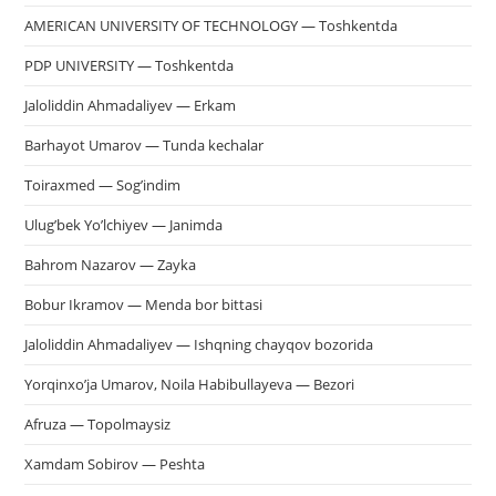
AMERICAN UNIVERSITY OF TECHNOLOGY — Toshkentda
PDP UNIVERSITY — Toshkentda
Jaloliddin Ahmadaliyev — Erkam
Barhayot Umarov — Tunda kechalar
Toiraxmed — Sog’indim
Ulug’bek Yo’lchiyev — Janimda
Bahrom Nazarov — Zayka
Bobur Ikramov — Menda bor bittasi
Jaloliddin Ahmadaliyev — Ishqning chayqov bozorida
Yorqinxo’ja Umarov, Noila Habibullayeva — Bezori
Afruza — Topolmaysiz
Xamdam Sobirov — Peshta