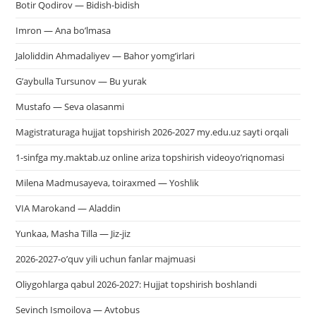
Botir Qodirov — Bidish-bidish
Imron — Ana bo’lmasa
Jaloliddin Ahmadaliyev — Bahor yomg’irlari
G’aybulla Tursunov — Bu yurak
Mustafo — Seva olasanmi
Magistraturaga hujjat topshirish 2026-2027 my.edu.uz sayti orqali
1-sinfga my.maktab.uz online ariza topshirish videoyo’riqnomasi
Milena Madmusayeva, toiraxmed — Yoshlik
VIA Marokand — Aladdin
Yunkaa, Masha Tilla — Jiz-jiz
2026-2027-o’quv yili uchun fanlar majmuasi
Oliygohlarga qabul 2026-2027: Hujjat topshirish boshlandi
Sevinch Ismoilova — Avtobus