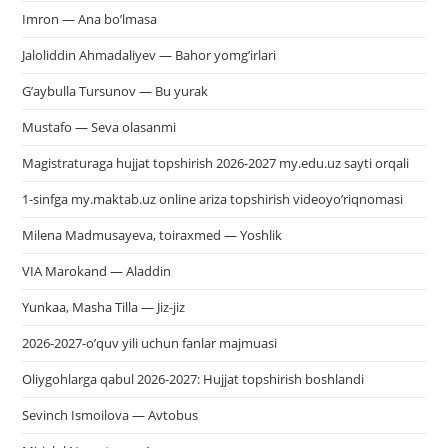
Imron — Ana bo’lmasa
Jaloliddin Ahmadaliyev — Bahor yomg’irlari
G’aybulla Tursunov — Bu yurak
Mustafo — Seva olasanmi
Magistraturaga hujjat topshirish 2026-2027 my.edu.uz sayti orqali
1-sinfga my.maktab.uz online ariza topshirish videoyo’riqnomasi
Milena Madmusayeva, toiraxmed — Yoshlik
VIA Marokand — Aladdin
Yunkaa, Masha Tilla — Jiz-jiz
2026-2027-o’quv yili uchun fanlar majmuasi
Oliygohlarga qabul 2026-2027: Hujjat topshirish boshlandi
Sevinch Ismoilova — Avtobus