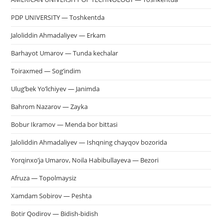
PDP UNIVERSITY — Toshkentda
Jaloliddin Ahmadaliyev — Erkam
Barhayot Umarov — Tunda kechalar
Toiraxmed — Sog’indim
Ulug’bek Yo’lchiyev — Janimda
Bahrom Nazarov — Zayka
Bobur Ikramov — Menda bor bittasi
Jaloliddin Ahmadaliyev — Ishqning chayqov bozorida
Yorqinxo’ja Umarov, Noila Habibullayeva — Bezori
Afruza — Topolmaysiz
Xamdam Sobirov — Peshta
Botir Qodirov — Bidish-bidish