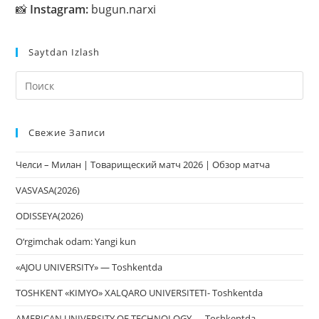
📸
Instagram:
bugun.narxi
Saytdan Izlash
На
кл
Esc
Свежие Записи
чт
за
Челси – Милан | Товарищеский матч 2026 | Обзор матча
па
пои
VASVASA(2026)
ODISSEYA(2026)
O‘rgimchak odam: Yangi kun
«AJOU UNIVERSITY» — Toshkentda
TOSHKENT «KIMYO» XALQARO UNIVERSITETI- Toshkentda
AMERICAN UNIVERSITY OF TECHNOLOGY — Toshkentda