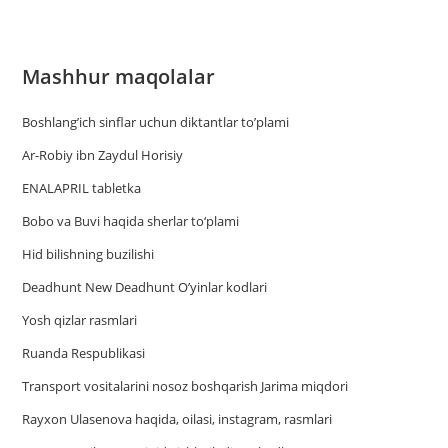
Mashhur maqolalar
Boshlang’ich sinflar uchun diktantlar to’plami
Ar-Robiy ibn Zaydul Horisiy
ENALAPRIL tabletka
Bobo va Buvi haqida sherlar to‘plami
Hid bilishning buzilishi
Deadhunt New Deadhunt O’yinlar kodlari
Yosh qizlar rasmlari
Ruanda Respublikasi
Trаnsport vositаlаrini nosoz boshqаrish Jаrimа miqdori
Rayxon Ulasenova haqida, oilasi, instagram, rasmlari