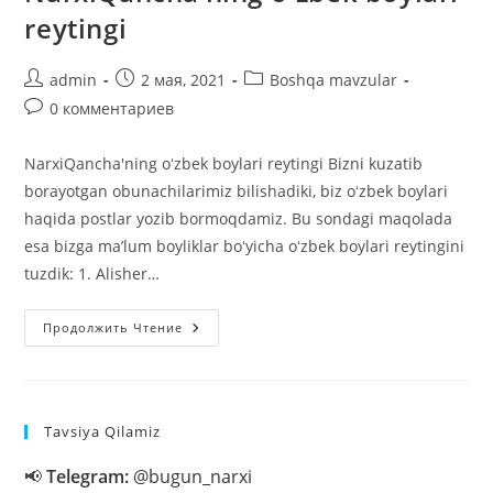
reytingi
Автор
Запись
Рубрика
admin
2 мая, 2021
Boshqa mavzular
записи:
опубликована:
записи:
Комментарии
0 комментариев
к
записи:
NarxiQancha'ning oʻzbek boylari reytingi Bizni kuzatib
borayotgan obunachilarimiz bilishadiki, biz oʻzbek boylari
haqida postlar yozib bormoqdamiz. Bu sondagi maqolada
esa bizga maʼlum boyliklar boʻyicha oʻzbek boylari reytingini
tuzdik: 1. Alisher…
NarxiQancha’ning
Продолжить Чтение
Oʻzbek
Boylari
Reytingi
Tavsiya Qilamiz
📢
Telegram:
@bugun_narxi