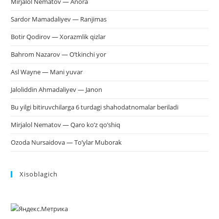
Mirjalol Nematov — Anora
Sardor Mamadaliyev — Ranjimas
Botir Qodirov — Xorazmlik qizlar
Bahrom Nazarov — O’tkinchi yor
Asl Wayne — Mani yuvar
Jaloliddin Ahmadaliyev — Janon
Bu yilgi bitiruvchilarga 6 turdagi shahodatnomalar beriladi
Mirjalol Nematov — Qaro ko’z qo’shiq
Ozoda Nursaidova — To’ylar Muborak
Xisoblagich