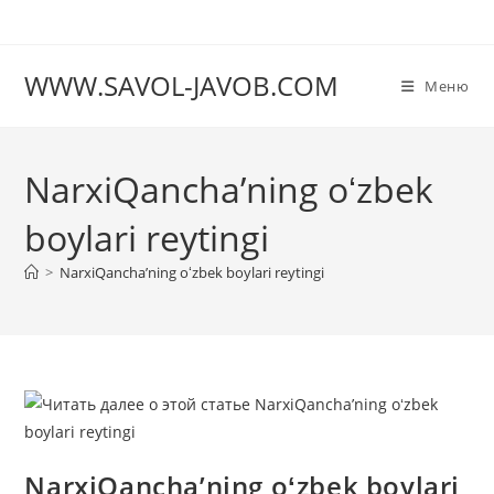
Перейти
к
содержимому
WWW.SAVOL-JAVOB.COM
Меню
NarxiQancha’ning oʻzbek
boylari reytingi
>
NarxiQancha’ning oʻzbek boylari reytingi
NarxiQancha’ning oʻzbek boylari