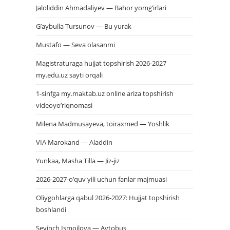
Jaloliddin Ahmadaliyev — Bahor yomg’irlari
G’aybulla Tursunov — Bu yurak
Mustafo — Seva olasanmi
Magistraturaga hujjat topshirish 2026-2027
my.edu.uz sayti orqali
1-sinfga my.maktab.uz online ariza topshirish
videoyo’riqnomasi
Milena Madmusayeva, toiraxmed — Yoshlik
VIA Marokand — Aladdin
Yunkaa, Masha Tilla — Jiz-jiz
2026-2027-o’quv yili uchun fanlar majmuasi
Oliygohlarga qabul 2026-2027: Hujjat topshirish
boshlandi
Sevinch Ismoilova — Avtobus