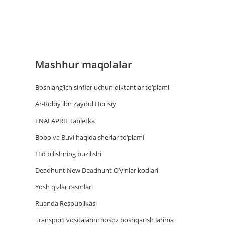
Mashhur maqolalar
Boshlang’ich sinflar uchun diktantlar to’plami
Ar-Robiy ibn Zaydul Horisiy
ENALAPRIL tabletka
Bobo va Buvi haqida sherlar to‘plami
Hid bilishning buzilishi
Deadhunt New Deadhunt O’yinlar kodlari
Yosh qizlar rasmlari
Ruanda Respublikasi
Trаnsport vositаlаrini nosoz boshqаrish Jаrimа