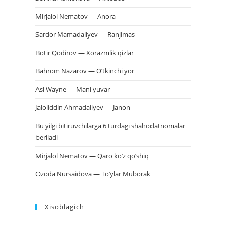
Mirjalol Nematov — Anora
Sardor Mamadaliyev — Ranjimas
Botir Qodirov — Xorazmlik qizlar
Bahrom Nazarov — O’tkinchi yor
Asl Wayne — Mani yuvar
Jaloliddin Ahmadaliyev — Janon
Bu yilgi bitiruvchilarga 6 turdagi shahodatnomalar
beriladi
Mirjalol Nematov — Qaro ko’z qo’shiq
Ozoda Nursaidova — To’ylar Muborak
Xisoblagich