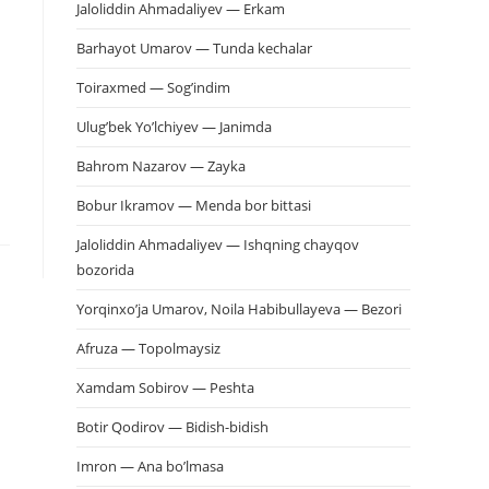
Jaloliddin Ahmadaliyev — Erkam
Barhayot Umarov — Tunda kechalar
Toiraxmed — Sog’indim
Ulug’bek Yo’lchiyev — Janimda
Bahrom Nazarov — Zayka
Bobur Ikramov — Menda bor bittasi
Jaloliddin Ahmadaliyev — Ishqning chayqov
bozorida
Yorqinxo’ja Umarov, Noila Habibullayeva — Bezori
Afruza — Topolmaysiz
Xamdam Sobirov — Peshta
Botir Qodirov — Bidish-bidish
Imron — Ana bo’lmasa