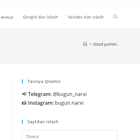
Переключи
раница
Google dan izlash
Yandex dan izlash
поиск
>
Ozod yurtim.
по
Tavsiya Qilamiz
веб-
📢
Telegram:
@bugun_narxi
📸
Instagram:
bugun.narxi
сайту
Saytdan Izlash
Нажмите