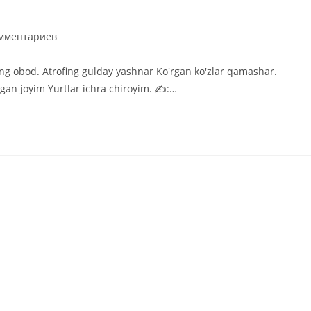
тарии
омментариев
g obod. Atrofing gulday yashnar Ko'rgan ko'zlar qamashar.
gan joyim Yurtlar ichra chiroyim. ✍️:…