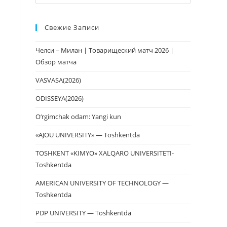
клавишу
Escape,
Свежие Записи
чтобы
закрыть
Челси – Милан | Товарищеский матч 2026 |
панель
Обзор матча
поиска.
VASVASA(2026)
ODISSEYA(2026)
O‘rgimchak odam: Yangi kun
«AJOU UNIVERSITY» — Toshkentda
TOSHKENT «KIMYO» XALQARO UNIVERSITETI-
Toshkentda
AMERICAN UNIVERSITY OF TECHNOLOGY —
Toshkentda
PDP UNIVERSITY — Toshkentda