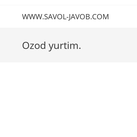
Перейти
к
WWW.SAVOL-JAVOB.COM
содержимому
Ozod yurtim.