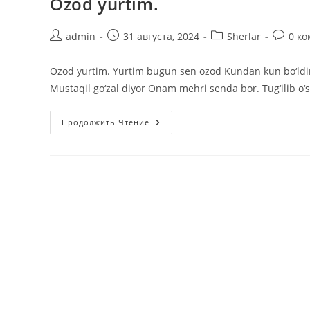
Ozod yurtim.
Автор
Запись
Рубрика
Коммен
admin
31 августа, 2024
Sherlar
0 к
записи:
опубликована:
записи:
к
записи:
Ozod yurtim. Yurtim bugun sen ozod Kundan kun bo‘ldin
Mustaqil go‘zal diyor Onam mehri senda bor. Tug‘ilib o‘s
Ozod
Продолжить Чтение
Yurtim.