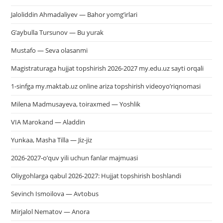
Jaloliddin Ahmadaliyev — Bahor yomg’irlari
G’aybulla Tursunov — Bu yurak
Mustafo — Seva olasanmi
Magistraturaga hujjat topshirish 2026-2027 my.edu.uz sayti orqali
1-sinfga my.maktab.uz online ariza topshirish videoyo’riqnomasi
Milena Madmusayeva, toiraxmed — Yoshlik
VIA Marokand — Aladdin
Yunkaa, Masha Tilla — Jiz-jiz
2026-2027-o’quv yili uchun fanlar majmuasi
Oliygohlarga qabul 2026-2027: Hujjat topshirish boshlandi
Sevinch Ismoilova — Avtobus
Mirjalol Nematov — Anora