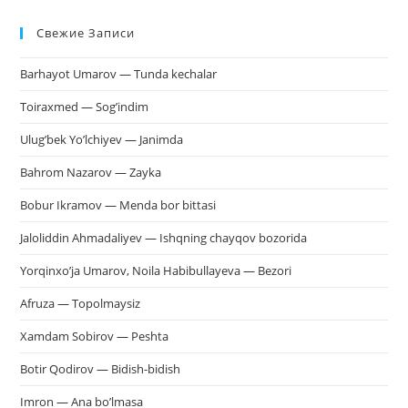
Esc
Свежие Записи
чт
за
Barhayot Umarov — Tunda kechalar
па
пои
Toiraxmed — Sog’indim
Ulug’bek Yo’lchiyev — Janimda
Bahrom Nazarov — Zayka
Bobur Ikramov — Menda bor bittasi
Jaloliddin Ahmadaliyev — Ishqning chayqov bozorida
Yorqinxo’ja Umarov, Noila Habibullayeva — Bezori
Afruza — Topolmaysiz
Xamdam Sobirov — Peshta
Botir Qodirov — Bidish-bidish
Imron — Ana bo’lmasa