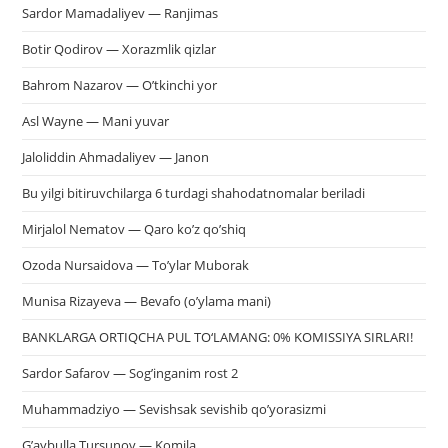
Sardor Mamadaliyev — Ranjimas
Botir Qodirov — Xorazmlik qizlar
Bahrom Nazarov — O’tkinchi yor
Asl Wayne — Mani yuvar
Jaloliddin Ahmadaliyev — Janon
Bu yilgi bitiruvchilarga 6 turdagi shahodatnomalar beriladi
Mirjalol Nematov — Qaro ko’z qo’shiq
Ozoda Nursaidova — To’ylar Muborak
Munisa Rizayeva — Bevafo (o’ylama mani)
BANKLARGA ORTIQCHA PUL TO‘LAMANG: 0% KOMISSIYA SIRLARI!
Sardor Safarov — Sog’inganim rost 2
Muhammadziyo — Sevishsak sevishib qo’yorasizmi
G’aybulla Tursunov — Komila