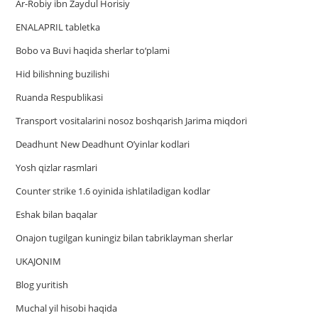
Ar-Robiy ibn Zaydul Horisiy
ENALAPRIL tabletka
Bobo va Buvi haqida sherlar to‘plami
Hid bilishning buzilishi
Ruanda Respublikasi
Trаnsport vositаlаrini nosoz boshqаrish Jаrimа miqdori
Deadhunt New Deadhunt O’yinlar kodlari
Yosh qizlar rasmlari
Counter strike 1.6 oyinida ishlatiladigan kodlar
Eshak bilan baqalar
Onajon tugilgan kuningiz bilan tabriklayman sherlar
UKAJONIM
Blog yuritish
Muchal yil hisobi haqida