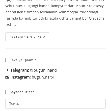
yoki Linux? Bugungi kunda, kompyuterlar uchun 3 ta asosiy
operatsion tizimdan foydalanib kelinmoqda. Yuqoridagi
rasmda koʻrinib turibdi-ki, sizda uchta variant bor Qisqacha
izoh:…
Qaysi
Продолжить Чтение
Operatsion
Tizimni
Ishlatsam
Yaxshi
Windows,
MacOS
Tavsiya Qilamiz
Yoki
Linux?
📢
Telegram:
@bugun_narxi
📸
Instagram:
bugun.narxi
Saytdan Izlash
На
кл