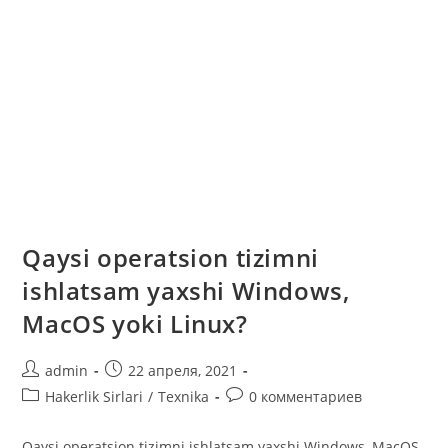
Qaysi operatsion tizimni
ishlatsam yaxshi Windows,
MacOS yoki Linux?
Автор
Запись
admin
22 апреля, 2021
записи:
опубликована:
Рубрика
Комментарии
Hakerlik Sirlari
/
Texnika
0 комментариев
записи:
к
записи:
Qaysi operatsion tizimni ishlatsam yaxshi Windows, MacOS